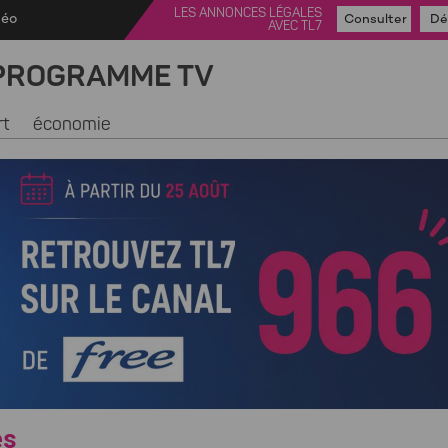
LES ANNONCES LÉGALES
déo
Consulter
Dé
AVEC TL7
PROGRAMME TV
rt
économie
es