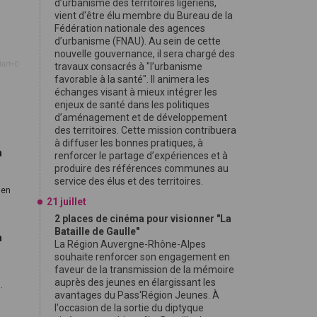
d’urbanisme des territoires ligériens,
vient d'être élu membre du Bureau de la
Fédération nationale des agences
d’urbanisme (FNAU). Au sein de cette
nouvelle gouvernance, il sera chargé des
tart=0
travaux consacrés à "l’urbanisme
favorable à la santé". Il animera les
échanges visant à mieux intégrer les
enjeux de santé dans les politiques
d’aménagement et de développement
des territoires. Cette mission contribuera
à diffuser les bonnes pratiques, à
n
renforcer le partage d’expériences et à
produire des références communes au
service des élus et des territoires.
ien
21 juillet
2 places de cinéma pour visionner "La
Bataille de Gaulle"
n
La Région Auvergne-Rhône-Alpes
souhaite renforcer son engagement en
faveur de la transmission de la mémoire
auprès des jeunes en élargissant les
.
avantages du Pass'Région Jeunes. À
l'occasion de la sortie du diptyque