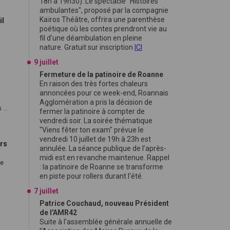
18h à 19h30). Le spectacle "Histoires
ambulantes", proposé par la compagnie
Kaïros Théâtre, offrira une parenthèse
il
poétique où les contes prendront vie au
fil d'une déambulation en pleine
nature. Gratuit sur inscription
ICI
9 juillet
Fermeture de la patinoire de Roanne
En raison des très fortes chaleurs
annoncées pour ce week-end, Roannais
Agglomération a pris la décision de
...
fermer la patinoire à compter de
vendredi soir. La soirée thématique
"Viens fêter ton exam" prévue le
vendredi 10 juillet de 19h à 23h est
ars
annulée. La séance publique de l’après-
midi est en revanche maintenue. Rappel
re
: la patinoire de Roanne se transforme
en piste pour rollers durant l'été.
7 juillet
Patrice Couchaud, nouveau Président
de l'AMR42
Suite à l'assemblée générale annuelle de