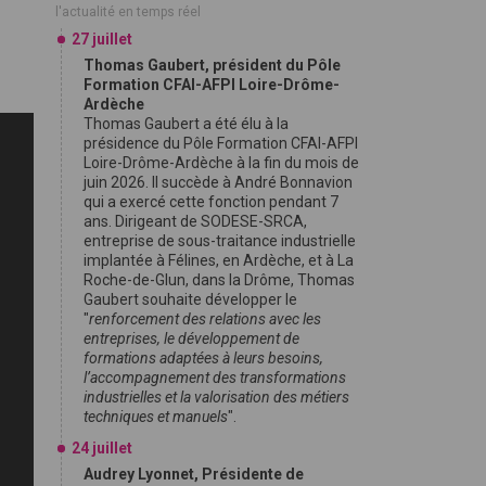
l'actualité en temps réel
27 juillet
Thomas Gaubert, président du Pôle
Formation CFAI-AFPI Loire-Drôme-
Ardèche
Thomas Gaubert a été élu à la
présidence du Pôle Formation CFAI-AFPI
Loire-Drôme-Ardèche à la fin du mois de
juin 2026. Il succède à André Bonnavion
qui a exercé cette fonction pendant 7
ans. Dirigeant de SODESE-SRCA,
entreprise de sous-traitance industrielle
implantée à Félines, en Ardèche, et à La
Roche-de-Glun, dans la Drôme, Thomas
Gaubert souhaite développer le
"
renforcement des relations avec les
entreprises, le développement de
formations adaptées à leurs besoins,
l’accompagnement des transformations
industrielles et la valorisation des métiers
techniques et manuels
".
24 juillet
Audrey Lyonnet, Présidente de