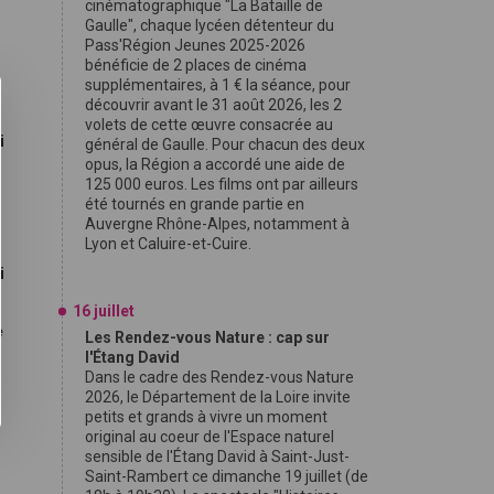
cinématographique "La Bataille de
Gaulle", chaque lycéen détenteur du
Pass'Région Jeunes 2025-2026
bénéficie de 2 places de cinéma
supplémentaires, à 1 € la séance, pour
découvrir avant le 31 août 2026, les 2
volets de cette œuvre consacrée au
i
général de Gaulle. Pour chacun des deux
opus, la Région a accordé une aide de
125 000 euros. Les films ont par ailleurs
été tournés en grande partie en
Auvergne Rhône-Alpes, notamment à
Lyon et Caluire-et-Cuire.
i
16 juillet
e
Les Rendez-vous Nature : cap sur
l'Étang David
Dans le cadre des Rendez-vous Nature
2026, le Département de la Loire invite
petits et grands à vivre un moment
original au coeur de l'Espace naturel
sensible de l'Étang David à Saint-Just-
Saint-Rambert ce dimanche 19 juillet (de