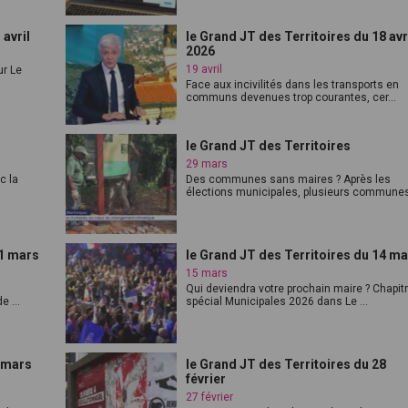
 avril
le Grand JT des Territoires du 18 avr
2026
19 avril
ur Le
Face aux incivilités dans les transports en
communs devenues trop courantes, cer...
le Grand JT des Territoires
29 mars
c la
Des communes sans maires ? Après les
élections municipales, plusieurs communes 
21 mars
le Grand JT des Territoires du 14 m
15 mars
Qui deviendra votre prochain maire ? Chapit
e ...
spécial Municipales 2026 dans Le ...
7 mars
le Grand JT des Territoires du 28
février
27 février