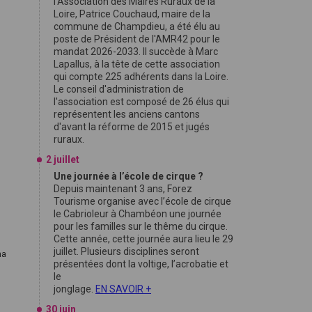
l'Association des Maires Ruraux de la
Loire, Patrice Couchaud, maire de la
commune de Champdieu, a été élu au
poste de Président de l'AMR42 pour le
mandat 2026-2033. Il succède à Marc
Lapallus, à la tête de cette association
qui compte 225 adhérents dans la Loire.
.
Le conseil d'administration de
l'association est composé de 26 élus qui
représentent les anciens cantons
d'avant la réforme de 2015 et jugés
ruraux.
2 juillet
Une journée à l’école de cirque ?
Depuis maintenant 3 ans, Forez
Tourisme organise avec l’école de cirque
le Cabrioleur à Chambéon une journée
pour les familles sur le thême du cirque.
Cette année, cette journée aura lieu le 29
juillet. Plusieurs disciplines seront
na
présentées dont la voltige, l’acrobatie et
le
jonglage.
EN SAVOIR +
30 juin