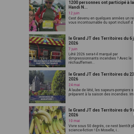
1200 personnes ont participé à l
Handi N...
12 juin
Cest devenu en quelques années un re
vous incontournable du sport inclusif d..
le Grand JT des Territoires du 6 
2026
7 juin
Lété 2026 sera-t-il marqué par
dimpressionnants incendies ? Avec le
réchauffemen...
le Grand JT des Territoires du 2
2026
24 mai
À laube de lété, les sapeurs-pompiers s
préparent à la saison des incendies. Im.
le Grand JT des Territoires du 9
2026
10 mai
Vivre sous 50 degrés, ce nest bientôt p
science-fiction ! En Moselle, i...