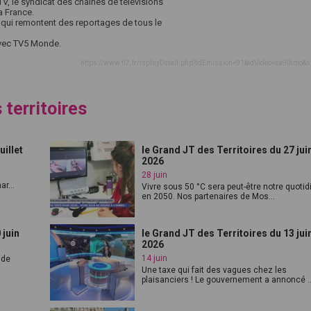
, le syndicat des chaînes de télévisions
a France.
, qui remontent des reportages de tous le
avec TV5 Monde.
https://www.tl7.fr/replayDetail.php?idEmission=91&idVideo=xa9lhmo&s
 territoires
uillet
le Grand JT des Territoires du 27 jui
2026
28 juin
r...
Vivre sous 50 °C sera peut-être notre quotid
en 2050. Nos partenaires de Mos...
 juin
le Grand JT des Territoires du 13 jui
2026
14 juin
nde
Une taxe qui fait des vagues chez les
plaisanciers ! Le gouvernement a annoncé ..