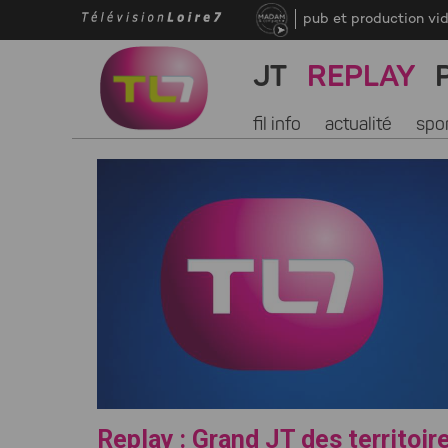
pub et production vi
JT
REPLAY
fil info
actualité
spo
Replay : Grand JT des territoir