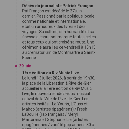
Décès du journaliste Patrick Françon
Pat Françon est décédé le 27 juin
dernier. Passionné par la politique locale
comme nationale et internationale, il
était un amoureux des livres et des
voyages. Sa culture, son humanité et sa
finesse d'esprit ont marqué toutes celles
et tous ceux qui ont croisé sa route. Une
cérémonie aura lieu ce vendredi à 15h15
au crématorium de Montmartre à Saint-
Etienne.
29 juin
1ère édition du Riv Music Live
Le lundi 13 juillet 2026, à partir de 19h30,
la place de la Libération à Rive-de-Gier
accueillera la 1ère édition de Riv Music
Live, le nouveau rendez-vous musical
estival de la Ville de Rive-de-Gier. Les
artistes invités : Le Youn’s, L'Ouss et
Mahoo (artistes ripagériens) / Fresh
LaDouille (rap français) / Meryl
Martorana et Stéphanie Lie (artistes
ripagériennes / variété pop années 80 à