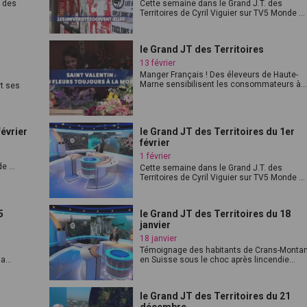
t des
Cette semaine dans le Grand J.T. des
Territoires de Cyril Viguier sur TV5 Monde ...
1
le Grand JT des Territoires
13 février
Manger Français ! Des éleveurs de Haute-
Marne sensibilisent les consommateurs à..
t ses
février
le Grand JT des Territoires du 1er
février
1 février
e ...
Cette semaine dans le Grand J.T. des
Territoires de Cyril Viguier sur TV5 Monde ...
5
le Grand JT des Territoires du 18
janvier
18 janvier
Témoignage des habitants de Crans-Monta
a...
en Suisse sous le choc après lincendie...
1
le Grand JT des Territoires du 21