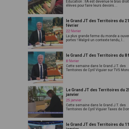
Éducation : lIA est devenue le bras droi
élèves pour faire leurs devoirs....
le Grand JT des Territoires du 2
février
22 février
La plus grande ferme du monde a ouver
portes ! Malgré un contexte tendu, l...
le Grand JT des Territoires du 8 
8 février
Cette semaine dans le Grand J.T. des
Territoires de Cyril Viguier sur TV5 Mond
Le Grand JT des Territoires du 2
janvier
25 janvier
Cette semaine dans le Grand J.T. des
Territoires de Cyril Viguier Taxes de Don
le Grand JT des Territoires du 1