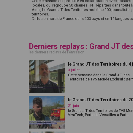
Cette émission est produite en collaboration avec Locales.TV
locales, qui regroupe 50 chaines TNT réparties dans toute l
Ainsi, Le Grand JT des Territoires mobilise 200 journalistes
territoires.
Diffusion hors de France dans 200 pays et en 14 langues 
Derniers replays : Grand JT des
les derniers replays de l'émission
le Grand JT des Territoires du 4 j
3 juillet
Cette semaine dans le Grand J.T. des
Territoires de TV5 Monde Exclusif : Berna
le Grand JT des Territoires du 20
21 juin
le Grand J.T. des Territoires de TV5 Mo
VivaTech, Porte de Versailles à Pari...