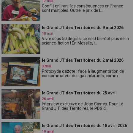
17 mai
Conflit en Iran : les conséquences en France
sont multiples. Outre le prix de l...
le Grand JT des Territoires du 9 mai 2026
10 mai
Vivre sous 50 degrés, ce nest bientôt plus de la
science-fiction ! En Moselle, i...
le Grand JT des Territoires du 2 mai 2026
3 mai
Protoxyde dazote : face à laugmentation de
consommateur des gaz hilarants, comm...
le Grand JT des Territoires du 25 avril
26 avril
Interview exclusive de Jean Castex. Pour Le
Grand J.T. des Territoires, le PDG d...
le Grand JT des Territoires du 18 avril 2026
19 avril