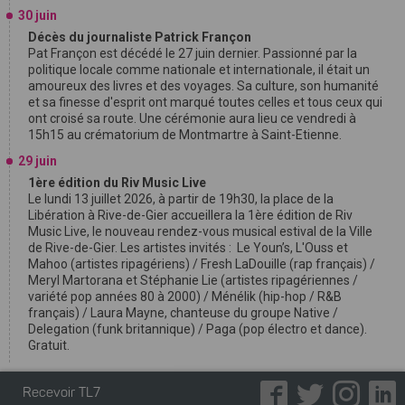
30 juin
Décès du journaliste Patrick Françon
Pat Françon est décédé le 27 juin dernier. Passionné par la
politique locale comme nationale et internationale, il était un
amoureux des livres et des voyages. Sa culture, son humanité
et sa finesse d'esprit ont marqué toutes celles et tous ceux qui
ont croisé sa route. Une cérémonie aura lieu ce vendredi à
15h15 au crématorium de Montmartre à Saint-Etienne.
29 juin
1ère édition du Riv Music Live
Le lundi 13 juillet 2026, à partir de 19h30, la place de la
Libération à Rive-de-Gier accueillera la 1ère édition de Riv
Music Live, le nouveau rendez-vous musical estival de la Ville
de Rive-de-Gier. Les artistes invités : Le Youn’s, L'Ouss et
Mahoo (artistes ripagériens) / Fresh LaDouille (rap français) /
Meryl Martorana et Stéphanie Lie (artistes ripagériennes /
variété pop années 80 à 2000) / Ménélik (hip-hop / R&B
français) / Laura Mayne, chanteuse du groupe Native /
Delegation (funk britannique) / Paga (pop électro et dance).
Gratuit.
Recevoir TL7