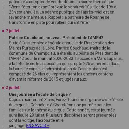
patinoire à compter de vendredi soir. La soirée thématique
"Viens fêter ton exam" prévue le vendredi 10 juillet de 19h à
23h est annulée. La séance publique de l’après-midi est en
revanche maintenue. Rappel : la patinoire de Roanne se
transforme en piste pour rollers durant l'été.
7 juillet
Patrice Couchaud, nouveau Président de l'AMR42
Suite à l'assemblée générale annuelle de l'Association des
Maires Ruraux de la Loire, Patrice Couchaud, maire de la
commune de Champdieu, a été élu au poste de Président de
l'AMR42 pour le mandat 2026-2033. Il succède à Marc Lapallus,
à la tête de cette association qui compte 225 adhérents dans
la Loire. Le conseil d'administration de l'association est
composé de 26 élus qui représentent les anciens cantons
d'avant la réforme de 2015 et jugés ruraux.
2 juillet
Une journée à l’école de cirque ?
Depuis maintenant 3 ans, Forez Tourisme organise avec l’école
de cirque le Cabrioleur à Chambéon une journée pour les
familles sur le thême du cirque. Cette année, cette journée
aura lieu le 29 juillet. Plusieurs disciplines seront présentées
dont la voltige, l’acrobatie et le
jonglage.
EN SAVOIR +