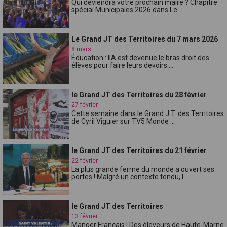
Qui deviendra votre prochain maire ? Chapitre
spécial Municipales 2026 dans Le ...
Le Grand JT des Territoires du 7 mars 2026
8 mars
Éducation : lIA est devenue le bras droit des
élèves pour faire leurs devoirs....
le Grand JT des Territoires du 28 février
27 février
Cette semaine dans le Grand J.T. des Territoires
de Cyril Viguier sur TV5 Monde ...
le Grand JT des Territoires du 21 février
22 février
La plus grande ferme du monde a ouvert ses
portes ! Malgré un contexte tendu, l...
le Grand JT des Territoires
13 février
Manger Français ! Des éleveurs de Haute-Marne