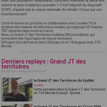
Avec une population vieillissante, comment maintenir la santé des
séniors le plus longtemps possible ? C’est l’objectif du dispositif
ICOPE, impulsé par la caisse nationale de retraite. Focus sur son
fonctionnement.
Cette émission est produite en collaboration avec Locales.TV, le
syndicat des chaînes de télévisions locales, qui regroupe 50 chaines
TNT réparties dans toute la France.
Ainsi, Le Grand JT des Territoires mobilise 200 journalistes, qui
remontent des reportages de tous le territoires.
Diffusion hors de France dans 200 pays et en 14 langues avec TV5
Monde.
https://www.tl7.fr/replayDetail.php?idEmission=91&idVideo=xa7leoa&start=0
Derniers replays : Grand JT des
territoires
les derniers replays de l'émission
le Grand JT des Territoires du 4 juillet
3 juillet
Cette semaine dans le Grand J.T. des Territoires
de TV5 Monde Exclusif : Bernar...
le Grand JT des Territoires du 27 juin 2026