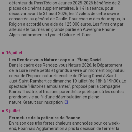
détenteur du Pass'Région Jeunes 2025-2026 bénéficie de 2
places de cinéma supplémentaires, à 1 € la séance, pour
découvrir avant le 31 août 2026, les 2 volets de cette œuvre
consacrée au général de Gaulle. Pour chacun des deux opus, la
Région a accordé une aide de 125 000 euros. Les films ont par
ailleurs été tournés en grande partie en Auvergne Rhône-
Alpes, notamment à Lyon et Caluire-et-Cuire.
16 juillet
Les Rendez-vous Nature : cap sur l'Étang David
Dans le cadre des Rendez-vous Nature 2026, le Département
de la Loire invite petits et grands à vivre un moment original au
coeur de l'Espace naturel sensible de l'Étang David à Saint-
Just-Saint-Rambert ce dimanche 19 juillet (de 18h à 19h30). Le
spectacle "Histoires ambulantes", proposé par la compagnie
Kaïros Théâtre, offrira une parenthèse poétique où les contes
prendront vie au fil d'une déambulation en pleine
nature. Gratuit sur inscription
ICI
9 juillet
Fermeture de la patinoire de Roanne
En raison des très fortes chaleurs annoncées pour ce week-
end, Roannais Agglomération a pris la décision de fermer la