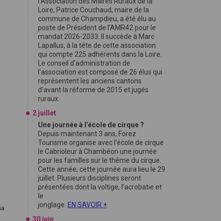
l'Association des Maires Ruraux de la
Loire, Patrice Couchaud, maire de la
commune de Champdieu, a été élu au
poste de Président de l'AMR42 pour le
mandat 2026-2033. Il succède à Marc
Lapallus, à la tête de cette association
qui compte 225 adhérents dans la Loire.
Le conseil d'administration de
l'association est composé de 26 élus qui
représentent les anciens cantons
.
d'avant la réforme de 2015 et jugés
ruraux.
2 juillet
Une journée à l’école de cirque ?
Depuis maintenant 3 ans, Forez
Tourisme organise avec l’école de cirque
le Cabrioleur à Chambéon une journée
pour les familles sur le thême du cirque.
Cette année, cette journée aura lieu le 29
juillet. Plusieurs disciplines seront
présentées dont la voltige, l’acrobatie et
le
jonglage.
EN SAVOIR +
na
30 juin