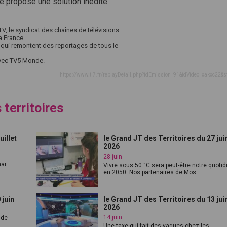
e propose une solution inédite :
, le syndicat des chaînes de télévisions
a France.
, qui remontent des reportages de tous le
avec TV5 Monde.
https://www.tl7.fr/replayDetail.php?idEmission=91&idVideo=xakxc22&s
 territoires
uillet
le Grand JT des Territoires du 27 jui
2026
28 juin
r...
Vivre sous 50 °C sera peut-être notre quotid
en 2050. Nos partenaires de Mos...
 juin
le Grand JT des Territoires du 13 jui
2026
14 juin
nde
Une taxe qui fait des vagues chez les