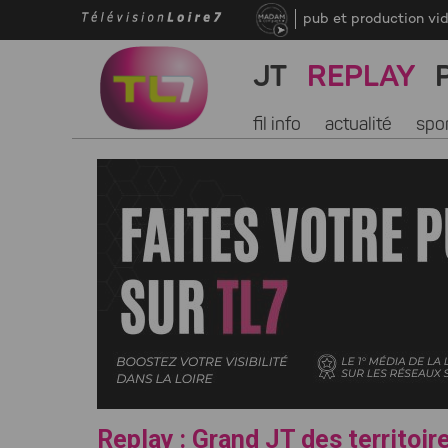
pub et production vi
JT
REPLAY
fil info
actualité
spo
Replay : Grand JT des territoir