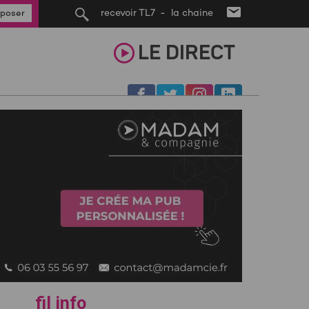
recevoir TL7 - la chaine
poser
LE
DIRECT
fil info