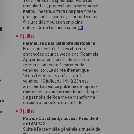
18h à 19h30). Le spectacle "Histoires
ambulantes", proposé par la compagnie
Kaïros Théâtre, offrira une parenthèse
poétique où les contes prendront vie au
fil d'une déambulation en pleine
nature. Gratuit sur inscription
ICI
il
9 juillet
Fermeture de la patinoire de Roanne
En raison des très fortes chaleurs
annoncées pour ce week-end, Roannais
Agglomération a pris la décision de
fermer la patinoire à compter de
vendredi soir. La soirée thématique
"Viens fêter ton exam" prévue le
...
vendredi 10 juillet de 19h à 23h est
annulée. La séance publique de l’après-
midi est en revanche maintenue. Rappel
: la patinoire de Roanne se transforme
ars
en piste pour rollers durant l'été.
7 juillet
re
Patrice Couchaud, nouveau Président
de l'AMR42
Suite à l'assemblée générale annuelle de