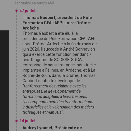
l'actualité en temps réel
27 juillet
Thomas Gaubert, président du Pôle
Formation CFAI-AFPI Loire-Drôme-
Ardèche
Thomas Gaubert a été élu à la
présidence du Pôle Formation CFAI-AFPI
Loire-Drôme-Ardèche à la fin du mois de
juin 2026. Il succède à André Bonnavion
qui a exercé cette fonction pendant 7
ans. Dirigeant de SODESE-SRCA,
entreprise de sous-traitance industrielle
implantée à Félines, en Ardèche, et à La
Roche-de-Glun, dans la Drôme, Thomas
Gaubert souhaite développer le
"
renforcement des relations avec les
entreprises, le développement de
formations adaptées à leurs besoins,
l’accompagnement des transformations
industrielles et la valorisation des métiers
techniques et manuels
".
24 juillet
Audrey Lyonnet, Présidente de