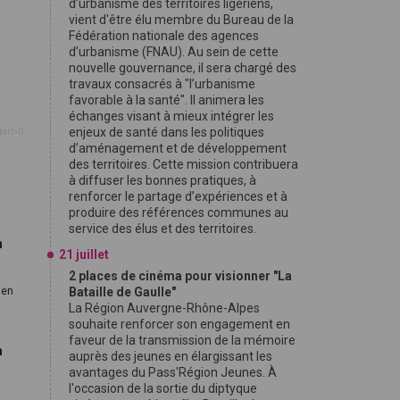
d’urbanisme des territoires ligériens,
vient d'être élu membre du Bureau de la
Fédération nationale des agences
d’urbanisme (FNAU). Au sein de cette
nouvelle gouvernance, il sera chargé des
travaux consacrés à "l’urbanisme
favorable à la santé". Il animera les
échanges visant à mieux intégrer les
enjeux de santé dans les politiques
tart=0
d’aménagement et de développement
des territoires. Cette mission contribuera
à diffuser les bonnes pratiques, à
renforcer le partage d’expériences et à
produire des références communes au
service des élus et des territoires.
n
21 juillet
2 places de cinéma pour visionner "La
ien
Bataille de Gaulle"
La Région Auvergne-Rhône-Alpes
souhaite renforcer son engagement en
faveur de la transmission de la mémoire
n
auprès des jeunes en élargissant les
avantages du Pass'Région Jeunes. À
l'occasion de la sortie du diptyque