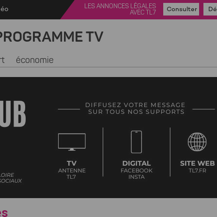
LES ANNONCES LÉGALES
déo
Consulter
Dé
AVEC TL7
PROGRAMME TV
rt
économie
es