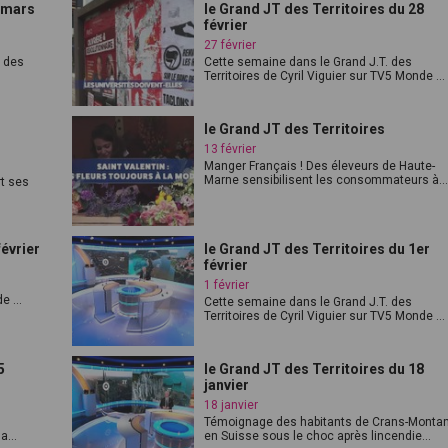
7 mars
le Grand JT des Territoires du 28
février
27 février
t des
Cette semaine dans le Grand J.T. des
Territoires de Cyril Viguier sur TV5 Monde ...
1
le Grand JT des Territoires
13 février
Manger Français ! Des éleveurs de Haute-
Marne sensibilisent les consommateurs à..
t ses
février
le Grand JT des Territoires du 1er
février
1 février
e ...
Cette semaine dans le Grand J.T. des
Territoires de Cyril Viguier sur TV5 Monde ...
5
le Grand JT des Territoires du 18
janvier
18 janvier
Témoignage des habitants de Crans-Monta
a...
en Suisse sous le choc après lincendie...