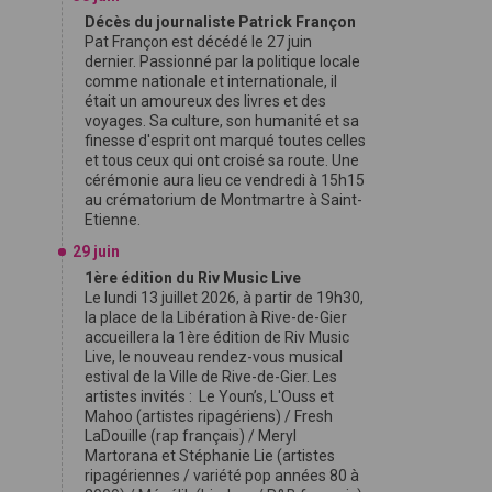
Décès du journaliste Patrick Françon
Pat Françon est décédé le 27 juin
dernier. Passionné par la politique locale
comme nationale et internationale, il
était un amoureux des livres et des
voyages. Sa culture, son humanité et sa
finesse d'esprit ont marqué toutes celles
et tous ceux qui ont croisé sa route. Une
cérémonie aura lieu ce vendredi à 15h15
au crématorium de Montmartre à Saint-
Etienne.
29 juin
1ère édition du Riv Music Live
Le lundi 13 juillet 2026, à partir de 19h30,
la place de la Libération à Rive-de-Gier
accueillera la 1ère édition de Riv Music
Live, le nouveau rendez-vous musical
estival de la Ville de Rive-de-Gier. Les
artistes invités : Le Youn’s, L'Ouss et
Mahoo (artistes ripagériens) / Fresh
LaDouille (rap français) / Meryl
Martorana et Stéphanie Lie (artistes
ripagériennes / variété pop années 80 à