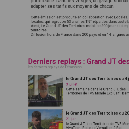
portefeuille. Dans les Vosges, un garage solidair
adapter ses tarifs aux moyens de chacun.
Cette émission est produite en collaboration avec Locales.TV
locales, qui regroupe 50 chaines TNT réparties dans toute l
Ainsi, Le Grand JT des Territoires mobilise 200 journalistes
territoires.
Diffusion hors de France dans 200 pays et en 14 langues 
Derniers replays : Grand JT des
les derniers replays de l'émission
le Grand JT des Territoires du 4 j
3 juillet
Cette semaine dans le Grand J.T. des
Territoires de TV5 Monde Exclusif : Berna
le Grand JT des Territoires du 20
21 juin
le Grand J.T. des Territoires de TV5 Mo
VivaTech, Porte de Versailles à Pari...