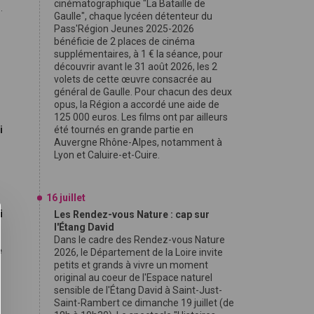
cinématographique "La Bataille de
.
Gaulle", chaque lycéen détenteur du
Pass'Région Jeunes 2025-2026
bénéficie de 2 places de cinéma
supplémentaires, à 1 € la séance, pour
découvrir avant le 31 août 2026, les 2
volets de cette œuvre consacrée au
général de Gaulle. Pour chacun des deux
opus, la Région a accordé une aide de
125 000 euros. Les films ont par ailleurs
i
été tournés en grande partie en
Auvergne Rhône-Alpes, notamment à
Lyon et Caluire-et-Cuire.
16 juillet
i
Les Rendez-vous Nature : cap sur
l'Étang David
Dans le cadre des Rendez-vous Nature
e
2026, le Département de la Loire invite
petits et grands à vivre un moment
original au coeur de l'Espace naturel
sensible de l'Étang David à Saint-Just-
Saint-Rambert ce dimanche 19 juillet (de