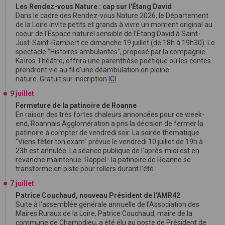
Les Rendez-vous Nature : cap sur l'Étang David
Dans le cadre des Rendez-vous Nature 2026, le Département
de la Loire invite petits et grands à vivre un moment original au
coeur de l'Espace naturel sensible de l'Étang David à Saint-
Just-Saint-Rambert ce dimanche 19 juillet (de 18h à 19h30). Le
spectacle "Histoires ambulantes", proposé par la compagnie
Kaïros Théâtre, offrira une parenthèse poétique où les contes
prendront vie au fil d'une déambulation en pleine
nature. Gratuit sur inscription
ICI
9 juillet
Fermeture de la patinoire de Roanne
En raison des très fortes chaleurs annoncées pour ce week-
end, Roannais Agglomération a pris la décision de fermer la
patinoire à compter de vendredi soir. La soirée thématique
"Viens fêter ton exam" prévue le vendredi 10 juillet de 19h à
23h est annulée. La séance publique de l’après-midi est en
revanche maintenue. Rappel : la patinoire de Roanne se
transforme en piste pour rollers durant l'été.
7 juillet
Patrice Couchaud, nouveau Président de l'AMR42
Suite à l'assemblée générale annuelle de l'Association des
Maires Ruraux de la Loire, Patrice Couchaud, maire de la
commune de Champdieu, a été élu au poste de Président de