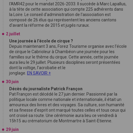
l'AMR42 pour le mandat 2026-2033. Il succède à Marc Lapallus,
à la tête de cette association qui compte 225 adhérents dans
la Loire. Le conseil d'administration de l'association est
composé de 26 élus qui représentent les anciens cantons
d'avant la réforme de 2015 et jugés ruraux.
2 juillet
Une journée à l’école de cirque ?
Depuis maintenant 3 ans, Forez Tourisme organise avec l’école
de cirque le Cabrioleur à Chambéon une journée pour les
familles sur le thême du cirque. Cette année, cette journée
aura lieu le 29 juillet. Plusieurs disciplines seront présentées
dont la voltige, l’acrobatie et le
jonglage.
EN SAVOIR +
30 juin
Décès du journaliste Patrick Françon
Pat Françon est décédé le 27 juin dernier. Passionné par la
politique locale comme nationale et internationale, il était un
amoureux des livres et des voyages. Sa culture, son humanité
et sa finesse d'esprit ont marqué toutes celles et tous ceux qui
ont croisé sa route. Une cérémonie aura lieu ce vendredi à
15h15 au crématorium de Montmartre à Saint-Etienne.
29 juin