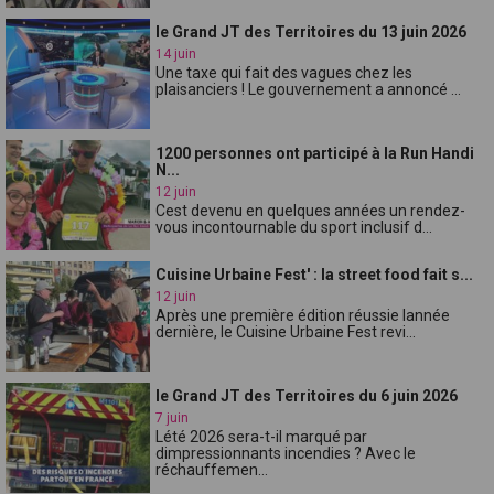
le Grand JT des Territoires du 13 juin 2026
14 juin
Une taxe qui fait des vagues chez les
plaisanciers ! Le gouvernement a annoncé ...
1200 personnes ont participé à la Run Handi
N...
12 juin
Cest devenu en quelques années un rendez-
vous incontournable du sport inclusif d...
Cuisine Urbaine Fest' : la street food fait s...
12 juin
Après une première édition réussie lannée
dernière, le Cuisine Urbaine Fest revi...
le Grand JT des Territoires du 6 juin 2026
7 juin
Lété 2026 sera-t-il marqué par
dimpressionnants incendies ? Avec le
réchauffemen...