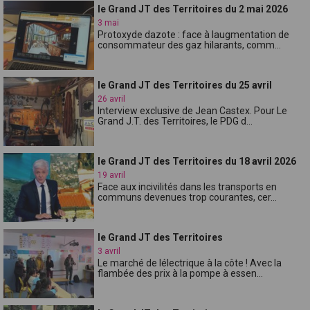
le Grand JT des Territoires du 2 mai 2026
3 mai
Protoxyde dazote : face à laugmentation de
consommateur des gaz hilarants, comm...
le Grand JT des Territoires du 25 avril
26 avril
Interview exclusive de Jean Castex. Pour Le
Grand J.T. des Territoires, le PDG d...
le Grand JT des Territoires du 18 avril 2026
19 avril
Face aux incivilités dans les transports en
communs devenues trop courantes, cer...
le Grand JT des Territoires
3 avril
Le marché de lélectrique à la côte ! Avec la
flambée des prix à la pompe à essen...