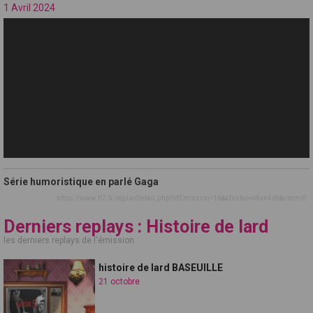
1 Avril 2024
Série humoristique en parlé Gaga
https://www.tl7.fr/replayDetail.php?idEmission=16&idVideo=x8xn4x8&start=0
Derniers replays : Histoire de lard
les derniers replays de l'émission
histoire de lard BASEUILLE
21 octobre