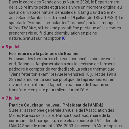
Dans le cadre des Rendez-vous Nature 2026, le Département
de la Loire invite petits et grands à vivre un moment original au
coeur de l'Espace naturel sensible de l'Étang David à Saint-
Just-Saint-Rambert ce dimanche 19 juillet (de 18h à 19h30). Le
spectacle "Histoires ambulantes", proposé par la compagnie
Kaïros Théâtre, offrira une parenthèse poétique où les contes
prendront vie au fil d'une déambulation en pleine
nature. Gratuit sur inscription
ICI
9 juillet
Fermeture de la patinoire de Roanne
En raison des très fortes chaleurs annoncées pour ce week-
end, Roannais Agglomération a pris la décision de fermer la
patinoire à compter de vendredi soir. La soirée thématique
"Viens fêter ton exam" prévue le vendredi 10 juillet de 19h à
23h est annulée. La séance publique de l’après-midi est en
revanche maintenue. Rappel : la patinoire de Roanne se
transforme en piste pour rollers durant l'été.
7 juillet
Patrice Couchaud, nouveau Président de l'AMR42
Suite à l'assemblée générale annuelle de l'Association des
Maires Ruraux de la Loire, Patrice Couchaud, maire de la
commune de Champdieu, a été élu au poste de Président de
l'AMR42 pour le mandat 2026-2033. Il succède à Marc Lapallus,