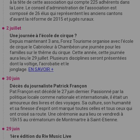
à la tête de cette association qui compte 225 adhérents dans
la Loire. Le conseil d'administration de l'association est
composé de 26 élus qui représentent les anciens cantons
d'avant la réforme de 2015 et jugés ruraux.
2 juillet
Une journée à l’école de cirque ?
Depuis maintenant 3 ans, Forez Tourisme organise avec l’école
de cirque le Cabrioleur à Chambéon une journée pour les
familles sur le thême du cirque. Cette année, cette journée
aura lieu le 29 juillet. Plusieurs disciplines seront présentées
dont la voltige, l’acrobatie et le
jonglage.
EN SAVOIR +
30 juin
Décès du journaliste Patrick Françon
Pat Françon est décédé le 27 juin dernier. Passionné par la
politique locale comme nationale et internationale, il était un
amoureux des livres et des voyages. Sa culture, son humanité
et sa finesse d'esprit ont marqué toutes celles et tous ceux qui
ont croisé sa route. Une cérémonie aura lieu ce vendredi à
15h15 au crématorium de Montmartre à Saint-Etienne.
29 juin
1ère édition du Riv Music Live