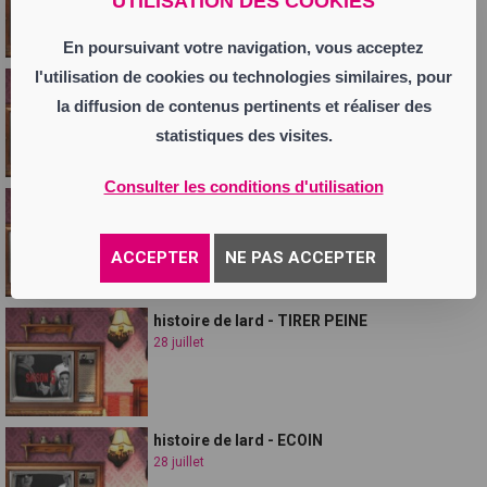
UTILISATION DES COOKIES
En poursuivant votre navigation, vous acceptez
l'utilisation de cookies ou technologies similaires, pour
Histoire de lard GANACHE
15 décembre
la diffusion de contenus pertinents et réaliser des
statistiques des visites.
Consulter les conditions d'utilisation
histoire de lard - PRENDRE DU SOUCIS
28 juillet
ACCEPTER
NE PAS ACCEPTER
histoire de lard - TIRER PEINE
28 juillet
histoire de lard - ECOIN
28 juillet