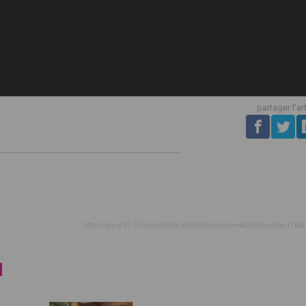
partager l'ar
https://www.tl7.fr/replayDetail.php?idEmission=6&idVideo=x9qu17k&s
d