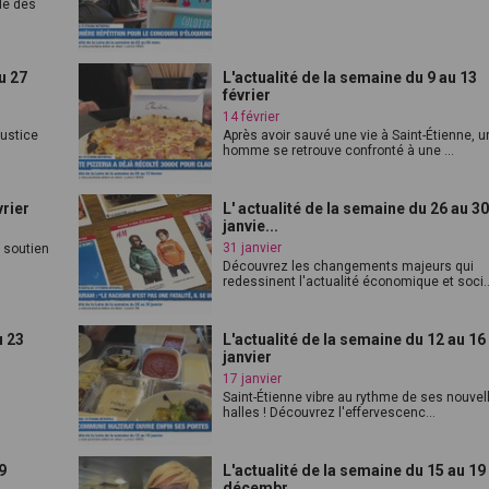
le des
u 27
L'actualité de la semaine du 9 au 13
février
14 février
justice
Après avoir sauvé une vie à Saint-Étienne, u
homme se retrouve confronté à une ...
vrier
L' actualité de la semaine du 26 au 3
janvie...
31 janvier
e soutien
Découvrez les changements majeurs qui
redessinent l'actualité économique et soci..
u 23
L'actualité de la semaine du 12 au 16
janvier
17 janvier
Saint-Étienne vibre au rythme de ses nouvel
halles ! Découvrez l'effervescenc...
9
L'actualité de la semaine du 15 au 19
décembr...