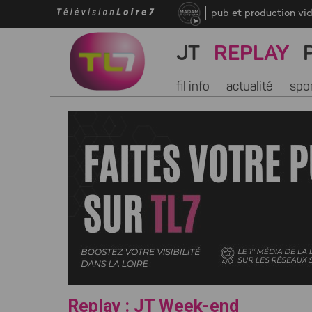
pub et production vi
JT
REPLAY
fil info
actualité
spo
Replay : JT Week-end