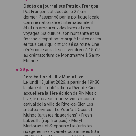
Décès du journaliste Patrick Françon
Pat Françon est décédé le 27 juin
dernier. Passionné par la politique locale
comme nationale et internationale, il
était un amoureux des livres et des
voyages. Sa culture, son humanité et sa
finesse d'esprit ont marqué toutes celles
et tous ceux qui ont croisé sa route. Une
cérémonie aura lieu ce vendredi à 15h15
au crématorium de Montmartre à Saint-
Etienne.
29 juin
1ère édition du Riv Music Live
Le lundi 13 juillet 2026, à partir de 19h30,
la place de la Libération à Rive-de-Gier
accueillera la 1ère édition de Riv Music
Live, le nouveau rendez-vous musical
estival de la Ville de Rive-de-Gier. Les
artistes invités : Le Youn’s, L'Ouss et
Mahoo (artistes ripagériens) / Fresh
LaDouille (rap français) / Meryl
Martorana et Stéphanie Lie (artistes
ripagériennes / variété pop années 80 à