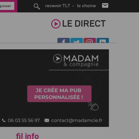
recevoir TL7 - la chaine
poser
LE
DIRECT
fil info