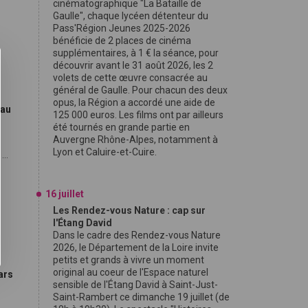
cinématographique "La Bataille de
Gaulle", chaque lycéen détenteur du
Pass'Région Jeunes 2025-2026
bénéficie de 2 places de cinéma
supplémentaires, à 1 € la séance, pour
découvrir avant le 31 août 2026, les 2
volets de cette œuvre consacrée au
général de Gaulle. Pour chacun des deux
opus, la Région a accordé une aide de
 au
125 000 euros. Les films ont par ailleurs
été tournés en grande partie en
Auvergne Rhône-Alpes, notamment à
Lyon et Caluire-et-Cuire.
...
16 juillet
Les Rendez-vous Nature : cap sur
l'Étang David
Dans le cadre des Rendez-vous Nature
2026, le Département de la Loire invite
petits et grands à vivre un moment
original au coeur de l'Espace naturel
ars
sensible de l'Étang David à Saint-Just-
Saint-Rambert ce dimanche 19 juillet (de