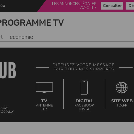
LES ANNONCES LÉGALES
déo
Consulter
Dé
AVEC TL7
PROGRAMME TV
rt
économie