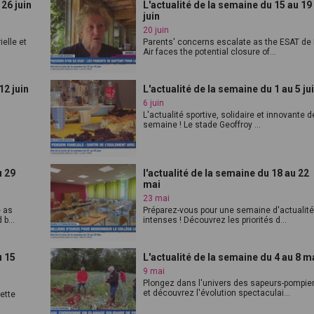
 26 juin
L'actualité de la semaine du 15 au 19
juin
20 juin
elle et
Parents' concerns escalate as the ESAT de 
Air faces the potential closure of...
12 juin
L'actualité de la semaine du 1 au 5 ju
6 juin
L'actualité sportive, solidaire et innovante d
semaine ! Le stade Geoffroy ...
u 29
l'actualité de la semaine du 18 au 22
mai
23 mai
é as
Préparez-vous pour une semaine d'actualit
b...
intenses ! Découvrez les priorités d...
u 15
L'actualité de la semaine du 4 au 8 m
9 mai
Plongez dans l'univers des sapeurs-pompie
et découvrez l'évolution spectaculai...
ette