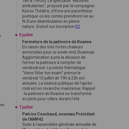
18h à 19h30). Le spectacle "Histoires
ambulantes", proposé par la compagnie
Kaïros Théâtre, offrira une parenthèse
poétique où les contes prendront vie au
fil d'une déambulation en pleine
nature. Gratuit sur inscription
ICI
9 juillet
n
Fermeture de la patinoire de Roanne
En raison des très fortes chaleurs
annoncées pour ce week-end, Roannais
0
Agglomération a pris la décision de
fermer la patinoire à compter de
vendredi soir. La soirée thématique
"Viens fêter ton exam" prévue le
.
vendredi 10 juillet de 19h à 23h est
annulée. La séance publique de l’après-
midi est en revanche maintenue. Rappel
: la patinoire de Roanne se transforme
en piste pour rollers durant l'été.
les
7 juillet
Patrice Couchaud, nouveau Président
de l'AMR42
Suite à l'assemblée générale annuelle de