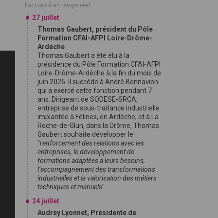
l'actualité en temps réel
27 juillet
Thomas Gaubert, président du Pôle
Formation CFAI-AFPI Loire-Drôme-
Ardèche
Thomas Gaubert a été élu à la
présidence du Pôle Formation CFAI-AFPI
Loire-Drôme-Ardèche à la fin du mois de
juin 2026. Il succède à André Bonnavion
qui a exercé cette fonction pendant 7
ans. Dirigeant de SODESE-SRCA,
entreprise de sous-traitance industrielle
implantée à Félines, en Ardèche, et à La
Roche-de-Glun, dans la Drôme, Thomas
Gaubert souhaite développer le
"
renforcement des relations avec les
entreprises, le développement de
formations adaptées à leurs besoins,
l’accompagnement des transformations
industrielles et la valorisation des métiers
techniques et manuels
".
24 juillet
Audrey Lyonnet, Présidente de