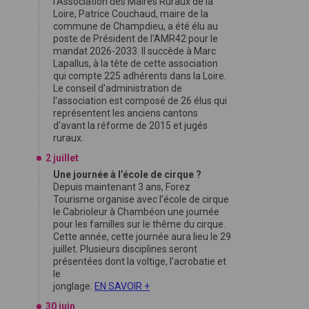
l'Association des Maires Ruraux de la
Loire, Patrice Couchaud, maire de la
commune de Champdieu, a été élu au
poste de Président de l'AMR42 pour le
mandat 2026-2033. Il succède à Marc
Lapallus, à la tête de cette association
qui compte 225 adhérents dans la Loire.
Le conseil d'administration de
l'association est composé de 26 élus qui
représentent les anciens cantons
d'avant la réforme de 2015 et jugés
ruraux.
2 juillet
Une journée à l’école de cirque ?
Depuis maintenant 3 ans, Forez
Tourisme organise avec l’école de cirque
le Cabrioleur à Chambéon une journée
pour les familles sur le thême du cirque.
Cette année, cette journée aura lieu le 29
juillet. Plusieurs disciplines seront
présentées dont la voltige, l’acrobatie et
le
jonglage.
EN SAVOIR +
30 juin