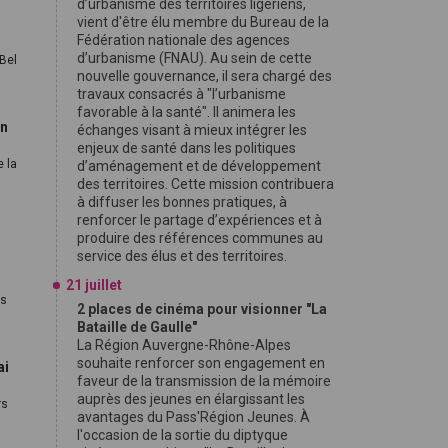
d’urbanisme des territoires ligériens,
vient d'être élu membre du Bureau de la
Fédération nationale des agences
d’urbanisme (FNAU). Au sein de cette
Bel
nouvelle gouvernance, il sera chargé des
travaux consacrés à "l’urbanisme
favorable à la santé". Il animera les
in
échanges visant à mieux intégrer les
enjeux de santé dans les politiques
e la
d’aménagement et de développement
des territoires. Cette mission contribuera
à diffuser les bonnes pratiques, à
renforcer le partage d’expériences et à
produire des références communes au
service des élus et des territoires.
21 juillet
és
2 places de cinéma pour visionner "La
Bataille de Gaulle"
La Région Auvergne-Rhône-Alpes
souhaite renforcer son engagement en
ai
faveur de la transmission de la mémoire
auprès des jeunes en élargissant les
rs
avantages du Pass'Région Jeunes. À
l'occasion de la sortie du diptyque