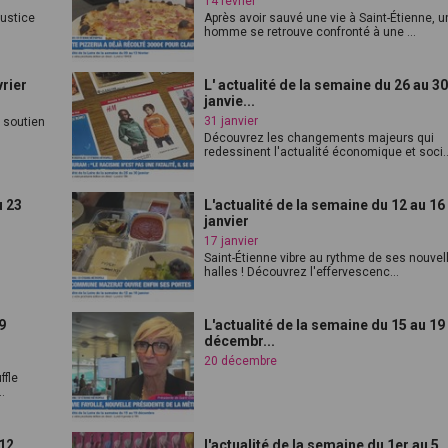
14 février
justice
Après avoir sauvé une vie à Saint-Étienne, u
homme se retrouve confronté à une ...
vrier
L' actualité de la semaine du 26 au 3
janvie...
31 janvier
e soutien
Découvrez les changements majeurs qui
redessinent l'actualité économique et soci..
u 23
L'actualité de la semaine du 12 au 16
janvier
17 janvier
Saint-Étienne vibre au rythme de ses nouvel
halles ! Découvrez l'effervescenc...
9
L'actualité de la semaine du 15 au 19
décembr...
20 décembre
ffle
.
 12
l'actualité de la semaine du 1er au 5