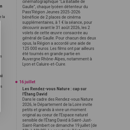
cinématographique "La Bataille de
in
Gaulle", chaque lycéen détenteur du
Pass'Région Jeunes 2025-2026
e la
bénéficie de 2 places de cinéma
supplémentaires, à 1 € la séance, pour
découvrir avant le 31 août 2026, les 2
volets de cette œuvre consacrée au
général de Gaulle. Pour chacun des deux
opus, la Région a accordé une aide de
125 000 euros. Les films ont par ailleurs
été tournés en grande partie en
és
Auvergne Rhône-Alpes, notamment à
Lyon et Caluire-et-Cuire.
ai
16 juillet
rs
Les Rendez-vous Nature : cap sur
l'Étang David
Dans le cadre des Rendez-vous Nature
2026, le Département de la Loire invite
petits et grands à vivre un moment
original au coeur de l'Espace naturel
sensible de l'Étang David à Saint-Just-
Saint-Rambert ce dimanche 19 juillet (de