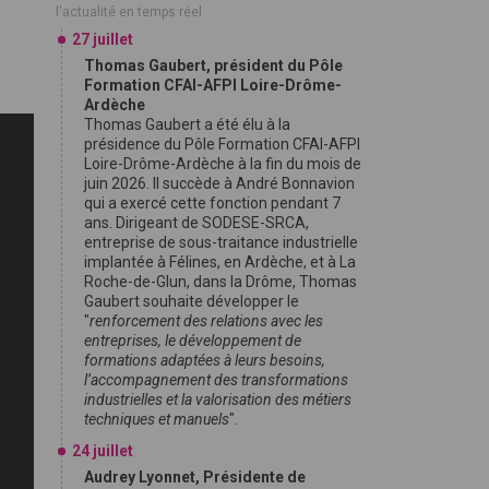
l'actualité en temps réel
27 juillet
Thomas Gaubert, président du Pôle
Formation CFAI-AFPI Loire-Drôme-
Ardèche
Thomas Gaubert a été élu à la
présidence du Pôle Formation CFAI-AFPI
Loire-Drôme-Ardèche à la fin du mois de
juin 2026. Il succède à André Bonnavion
qui a exercé cette fonction pendant 7
ans. Dirigeant de SODESE-SRCA,
entreprise de sous-traitance industrielle
implantée à Félines, en Ardèche, et à La
Roche-de-Glun, dans la Drôme, Thomas
Gaubert souhaite développer le
"
renforcement des relations avec les
entreprises, le développement de
formations adaptées à leurs besoins,
l’accompagnement des transformations
industrielles et la valorisation des métiers
techniques et manuels
".
24 juillet
Audrey Lyonnet, Présidente de