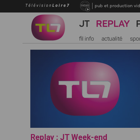
pub et production vi
JT
REPLAY
fil info
actualité
spo
Replay : JT Week-end