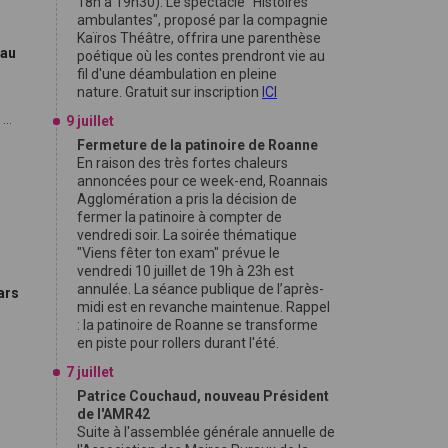
18h à 19h30). Le spectacle "Histoires
ambulantes", proposé par la compagnie
Kaïros Théâtre, offrira une parenthèse
 au
poétique où les contes prendront vie au
fil d'une déambulation en pleine
nature. Gratuit sur inscription
ICI
...
9 juillet
Fermeture de la patinoire de Roanne
En raison des très fortes chaleurs
annoncées pour ce week-end, Roannais
Agglomération a pris la décision de
fermer la patinoire à compter de
vendredi soir. La soirée thématique
"Viens fêter ton exam" prévue le
vendredi 10 juillet de 19h à 23h est
annulée. La séance publique de l’après-
ars
midi est en revanche maintenue. Rappel
: la patinoire de Roanne se transforme
en piste pour rollers durant l'été.
7 juillet
Patrice Couchaud, nouveau Président
de l'AMR42
Suite à l'assemblée générale annuelle de