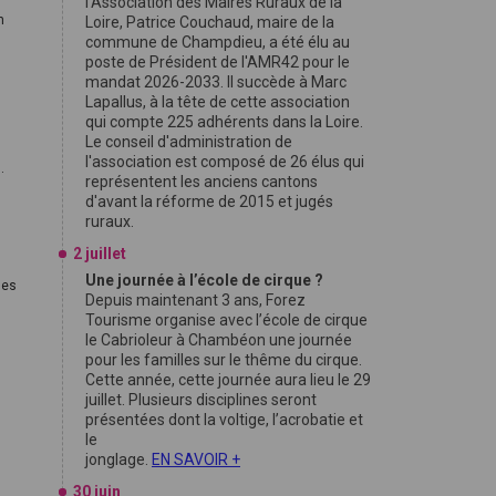
l'Association des Maires Ruraux de la
n
Loire, Patrice Couchaud, maire de la
commune de Champdieu, a été élu au
poste de Président de l'AMR42 pour le
mandat 2026-2033. Il succède à Marc
0
Lapallus, à la tête de cette association
qui compte 225 adhérents dans la Loire.
Le conseil d'administration de
l'association est composé de 26 élus qui
.
représentent les anciens cantons
d'avant la réforme de 2015 et jugés
ruraux.
2 juillet
Une journée à l’école de cirque ?
les
Depuis maintenant 3 ans, Forez
Tourisme organise avec l’école de cirque
le Cabrioleur à Chambéon une journée
pour les familles sur le thême du cirque.
Cette année, cette journée aura lieu le 29
juillet. Plusieurs disciplines seront
présentées dont la voltige, l’acrobatie et
le
jonglage.
EN SAVOIR +
30 juin