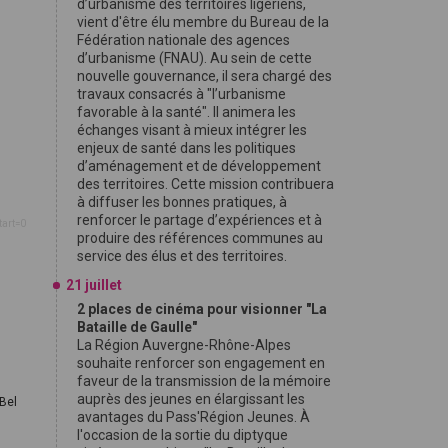
d’urbanisme des territoires ligériens,
vient d'être élu membre du Bureau de la
Fédération nationale des agences
d’urbanisme (FNAU). Au sein de cette
nouvelle gouvernance, il sera chargé des
travaux consacrés à "l’urbanisme
favorable à la santé". Il animera les
échanges visant à mieux intégrer les
enjeux de santé dans les politiques
d’aménagement et de développement
des territoires. Cette mission contribuera
à diffuser les bonnes pratiques, à
renforcer le partage d’expériences et à
tart=0
produire des références communes au
service des élus et des territoires.
21 juillet
2 places de cinéma pour visionner "La
Bataille de Gaulle"
La Région Auvergne-Rhône-Alpes
souhaite renforcer son engagement en
faveur de la transmission de la mémoire
auprès des jeunes en élargissant les
Bel
avantages du Pass'Région Jeunes. À
l'occasion de la sortie du diptyque