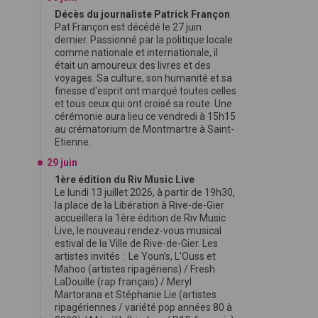
Décès du journaliste Patrick Françon
Pat Françon est décédé le 27 juin
dernier. Passionné par la politique locale
comme nationale et internationale, il
était un amoureux des livres et des
voyages. Sa culture, son humanité et sa
finesse d'esprit ont marqué toutes celles
et tous ceux qui ont croisé sa route. Une
cérémonie aura lieu ce vendredi à 15h15
au crématorium de Montmartre à Saint-
Etienne.
29 juin
1ère édition du Riv Music Live
Le lundi 13 juillet 2026, à partir de 19h30,
la place de la Libération à Rive-de-Gier
accueillera la 1ère édition de Riv Music
Live, le nouveau rendez-vous musical
estival de la Ville de Rive-de-Gier. Les
artistes invités : Le Youn’s, L'Ouss et
Mahoo (artistes ripagériens) / Fresh
LaDouille (rap français) / Meryl
Martorana et Stéphanie Lie (artistes
ripagériennes / variété pop années 80 à