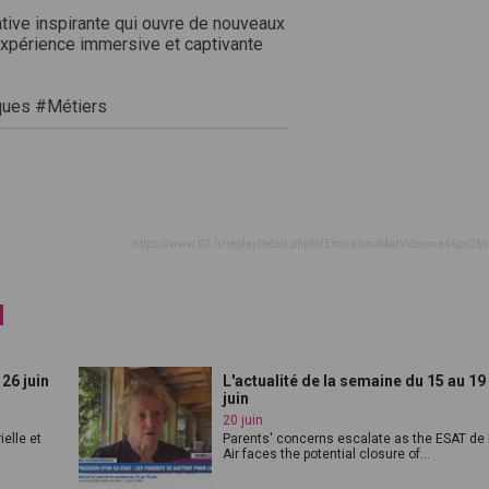
iative inspirante qui ouvre de nouveaux
expérience immersive et captivante
ques #Métiers
https://www.tl7.fr/replayDetail.php?idEmission=6&idVideo=xa46px2&s
d
 26 juin
L'actualité de la semaine du 15 au 19
juin
20 juin
elle et
Parents' concerns escalate as the ESAT de 
Air faces the potential closure of...