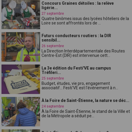
Concours Graines détoiles : la relève
ligérie...
27 septembre
Quatre binômes issus des lycées hôteliers de la
Loire se sont affrontés lors de ...
Futurs conducteurs routiers : la DIR
sensibil...
26 septembre
La Direction Interdépartementale des Routes
Centre-Est (DIR) est intervenue cett...
La 3e édition du Festi'VE au campus
Tréfileri...
25 septembre
Budget, études, vie pro, engagement
associatif... Festi'VE est l'événement à n...
À la Foire de Saint-Étienne, la nature se déc...
24 septembre
À la Foire de Saint-Étienne, le stand de la Ville et
de la Métropole a séduit pe...