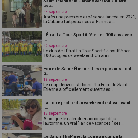
Saint-Étienne : la Cabane version 2 ouvre
ses...
24 septembre
Après une première expérience lancée en 2021,
la Cabane fait peau neuve. Fermée ...
LÉtrat La Tour Sportif fête ses 100 ans avec
...
20 septembre
Le club de LÉtrat La Tour Sportif a soufflé ses
100 bougies ce week-end. Un anni...
Foire de Saint-Étienne : Les exposants sont
p...
19 septembre
Le coup denvoi est donné ! La Foire de Saint-
Étienne a officiellement ouvert ses...
La Loire profite dun week-end estival avant
l...
18 septembre
Alors que le calendrier annonçait déjà
lautomne, un vrai " air de vacances " ses...
Le Salon TEEP met la Loire au cur de la