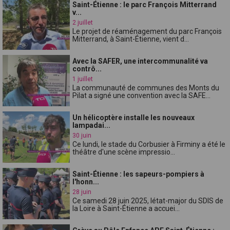
Saint-Étienne : le parc François Mitterrand
v...
2 juillet
Le projet de réaménagement du parc François
Mitterrand, à Saint-Étienne, vient d...
Avec la SAFER, une intercommunalité va
contrô...
1 juillet
La communauté de communes des Monts du
Pilat a signé une convention avec la SAFE...
Un hélicoptère installe les nouveaux
lampadai...
30 juin
Ce lundi, le stade du Corbusier à Firminy a été le
théâtre d'une scène impressio...
Saint-Étienne : les sapeurs-pompiers à
l'honn...
28 juin
Ce samedi 28 juin 2025, létat-major du SDIS de
la Loire à Saint-Étienne a accuei...