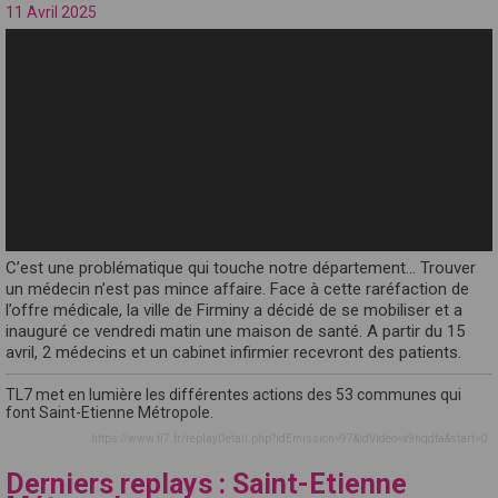
11 Avril 2025
C’est une problématique qui touche notre département… Trouver
un médecin n’est pas mince affaire. Face à cette raréfaction de
l’offre médicale, la ville de Firminy a décidé de se mobiliser et a
inauguré ce vendredi matin une maison de santé. A partir du 15
avril, 2 médecins et un cabinet infirmier recevront des patients.
TL7 met en lumière les différentes actions des 53 communes qui
font Saint-Etienne Métropole.
https://www.tl7.fr/replayDetail.php?idEmission=97&idVideo=x9hqdta&start=0
Derniers replays : Saint-Etienne