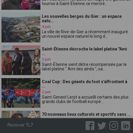
tournoi à Saint-Étienne ce mercre...
Les nouvelles berges du Gier : un espace
natu...
4 juin
La ville de Rive-de-Gier a récemment inauguré
un nouvel espace naturel le long d...
Saint-Étienne décroche le label platine "Ami
...
3 juin
Saint-Étienne vient dêtre récompensée par le
label platine " Ami des aînés ", sa...
Coal Cup : Des géants du foot s'affrontent à
...
2 juin
Saint-Genest Lerpt a accueilli certains des plus
grands clubs de football europé...
70 nouveaux lieux culturels et sportifs sans ...
2 juin
Saint-Étienne a franchi une nouvelle étape
Recevoir TL7
dans sa lutte contre le tabagisme. À ...