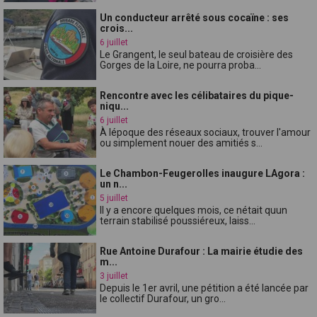
Un conducteur arrêté sous cocaïne : ses
crois...
6 juillet
Le Grangent, le seul bateau de croisière des
Gorges de la Loire, ne pourra proba...
Rencontre avec les célibataires du pique-
niqu...
6 juillet
À lépoque des réseaux sociaux, trouver l'amour
ou simplement nouer des amitiés s...
Le Chambon-Feugerolles inaugure LAgora :
un n...
5 juillet
Il y a encore quelques mois, ce nétait quun
terrain stabilisé poussiéreux, laiss...
Rue Antoine Durafour : La mairie étudie des
m...
3 juillet
Depuis le 1er avril, une pétition a été lancée par
le collectif Durafour, un gro...