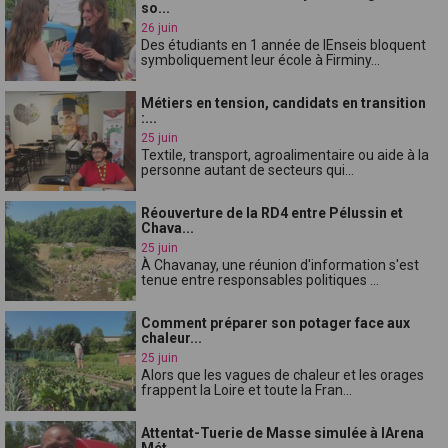
so...
26 juin
Des étudiants en 1 année de lEnseis bloquent
symboliquement leur école à Firminy...
Métiers en tension, candidats en transition
:...
25 juin
Textile, transport, agroalimentaire ou aide à la
personne autant de secteurs qui...
Réouverture de la RD4 entre Pélussin et
Chava...
25 juin
À Chavanay, une réunion d'information s'est
tenue entre responsables politiques ...
Comment préparer son potager face aux
chaleur...
25 juin
Alors que les vagues de chaleur et les orages
frappent la Loire et toute la Fran...
Attentat-Tuerie de Masse simulée à lArena
Mét...