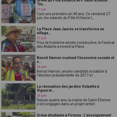
Grève au Pôle Enfance APF Saint-Étienne :
"On...
27 juin
Cest une première en 40 ans. Ce vendredi 27
juin, les salariés du Pôle Enfance L...
La Place Jean Jaurès se transforme en
village...
27 juin
Pour la troisième année consécutive, le Festival
des Aidants a investi la Place ...
Benoit Hamon soutient l'économie sociale et
s...
26 juin
Benoit Hamon, ancien candidat socialiste à
l'élection présidentielle de 2017 et ...
La rénovation des jardins Volpette à
Vigouret...
26 juin
Depuis quatre ans, la mairie de Saint-Étienne
s'est engagée dans un projet ambit...
Grève étudiante à Firminy : L'enseignement