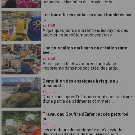
personnes éloignées de lemploi de se ...
Les fournitures scolaires aussi touchées par
...
26 août
À quelques jours de la rentrée, les rayons des
papeteries se métamorphosent en v...
Une colocation dartisans où création rime
ave...
26 août
Alors que le télétravail prend une place
importante dans nos sociétés, des artis...
Démolition des enseignes à risque au-
dessus d...
30 juillet
Quatre ans après l'effondrement spectaculaire
d'une partie de bâtiments commerci...
Travaux au Gouffre dEnfer : accès perturbé
ju...
24 juillet
Les amateurs de randonnée et d'escalade
devront s'adapter à de nouvelles conditi...