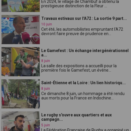
En 2024, le village de Chambuf a obtenu la
prestigieuse distinction de la Fleur ...
Travaux estivaux sur l'A72 : La sortie 9 part...
10 juin
Cet été, les automobilistes empruntant l'A72
devront faire preuve de prudence en...
Le Gamefest : Un échange intergénérationnel
a...
8 juin
La salle des expositions a accueilli pour la
première fois le Gamefest, un événe...
Saint-Étienne et la Loire : Un lien historiqu...
8 juin
Ce dimanche 8 juin, un hommage a été rendu
aux morts pour la France en Indochine...
Le rugby s'ouvre aux quartiers et aux
campagn...
5 juin
La Fédération Française de Rugby a organisé un