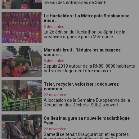
niveau des entreprises de Saint-...
Le Hackahton : La Métropole Stéphanoise
mise ...
3 décembre
La 2e édition du Hackathon ou Sprint de la
créativité organisé par la Métropole ...
Mur anti-bruit : Réduire les nuisances
sonore...
3 décembre
Depuis 2019 autour de la RN88, 8000 habitants
ont vu leur logement être moins ex...
Trier, recycler, valoriser : découvrez
commen...
22 novembre
À loccasion de la Semaine Européenne de la
Réduction des Déchets, SUEZ a ouvert ...
Cellieu inaugure sa nouvelle médiathèque
Yvan...
22 novembre
Samedi se tenait linauguration et les portes
ouvertes de la médiathèque Yvan Gar...