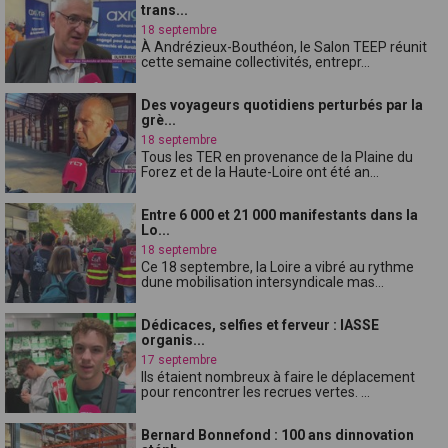
trans...
18 septembre
À Andrézieux-Bouthéon, le Salon TEEP réunit
cette semaine collectivités, entrepr...
Des voyageurs quotidiens perturbés par la
grè...
18 septembre
Tous les TER en provenance de la Plaine du
Forez et de la Haute-Loire ont été an...
Entre 6 000 et 21 000 manifestants dans la
Lo...
18 septembre
Ce 18 septembre, la Loire a vibré au rythme
dune mobilisation intersyndicale mas...
Dédicaces, selfies et ferveur : lASSE
organis...
17 septembre
Ils étaient nombreux à faire le déplacement
pour rencontrer les recrues vertes. ...
Bernard Bonnefond : 100 ans dinnovation