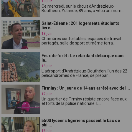
18 juin
Ce mercredi, sur le circuit dAndrézieux-
Bouthéon, Yolande, 89 ans, a vécu un mom...
Saint-Étienne : 201 logements étudiants
livré...
18 juin
Chambres confortables, espaces de travail
partagés, salle de sport et même terra...
Feux de forêt : Le retardant débarque dans
la...
18 juin
L'aéroport d'Andrézieux-Bouthéon, l'un des 22
pélicandromes de France, se prépar...
Firminy : Un jeune de 14 ans arrêté avec de l...
17 juin
Un quartier de Firminy résiste encore face aux
efforts de la police nationale. L...
5500 lycéens ligériens passent le bac de
phil...
16 juin