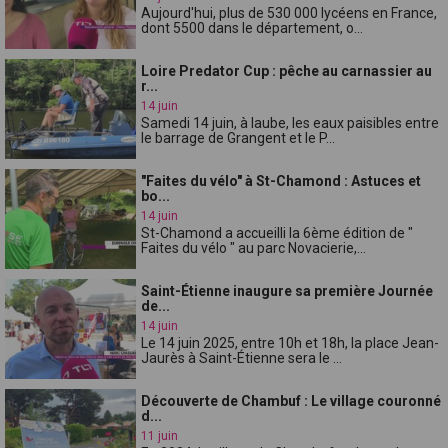
Aujourd'hui, plus de 530 000 lycéens en France,
dont 5500 dans le département, o...
Loire Predator Cup : pêche au carnassier au
r...
14 juin
Samedi 14 juin, à laube, les eaux paisibles entre
le barrage de Grangent et le P...
"Faites du vélo" à St-Chamond : Astuces et
bo...
14 juin
St-Chamond a accueilli la 6ème édition de "
Faites du vélo " au parc Novacierie,...
Saint-Étienne inaugure sa première Journée
de...
14 juin
Le 14 juin 2025, entre 10h et 18h, la place Jean-
Jaurès à Saint-Étienne sera le ...
Découverte de Chambuf : Le village couronné
d...
11 juin