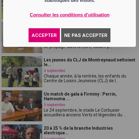
statistiques des visites.
4 septembre
Des éclairs ont frappé deux habitations, lune à
Saint-Galmier, lautre à Saint-Ch...
Consulter les conditions d'utilisation
Une dizaine darnaques aux faux coursiers
banc...
ACCEPTER
NE PAS ACCEPTER
4 septembre
Depuis fin août, une nouvelle forme darnaque
se propage dans la Loire, ciblant p...
Les jeunes du CLJ de Montreynaud nettoient
le...
3 septembre
Chaque année, à la rentrée, les enfants du
Centre de Loisirs Jeunesse (CLJ) de l...
Un match de gala à Firminy : Perrin,
Hamouma ...
3 septembre
Le 24 septembre, le stade Le Corbusier
accueillera anciens Verts et légendes du ...
20 à 25 % de la branche Industries
électrique...
3 septembre