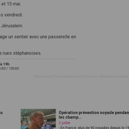
 et 15 mai.
és vendredi.
e Jérusalem.
age un sentier avec une passerelle en
s rues stéphanoises.
à 19h
2h30 / 13h30
https://www.tl7.fr/replayDetail.php?idEmission=1&idVideo=xa9mkha&s
au
Opération prévention noyade pendan
les champ...
2 juillet
- En France, plus de 90 noyades depuis le 1