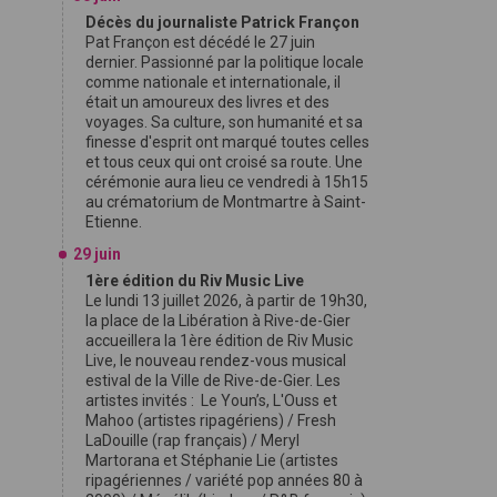
Décès du journaliste Patrick Françon
Pat Françon est décédé le 27 juin
dernier. Passionné par la politique locale
comme nationale et internationale, il
était un amoureux des livres et des
voyages. Sa culture, son humanité et sa
finesse d'esprit ont marqué toutes celles
et tous ceux qui ont croisé sa route. Une
cérémonie aura lieu ce vendredi à 15h15
au crématorium de Montmartre à Saint-
Etienne.
29 juin
1ère édition du Riv Music Live
Le lundi 13 juillet 2026, à partir de 19h30,
la place de la Libération à Rive-de-Gier
accueillera la 1ère édition de Riv Music
Live, le nouveau rendez-vous musical
estival de la Ville de Rive-de-Gier. Les
artistes invités : Le Youn’s, L'Ouss et
Mahoo (artistes ripagériens) / Fresh
LaDouille (rap français) / Meryl
Martorana et Stéphanie Lie (artistes
ripagériennes / variété pop années 80 à