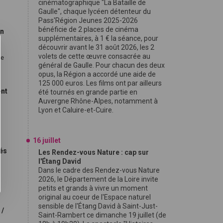
cinématographique "La Bataille de
Gaulle", chaque lycéen détenteur du
Pass'Région Jeunes 2025-2026
bénéficie de 2 places de cinéma
on
supplémentaires, à 1 € la séance, pour
découvrir avant le 31 août 2026, les 2
volets de cette œuvre consacrée au
le
général de Gaulle. Pour chacun des deux
opus, la Région a accordé une aide de
125 000 euros. Les films ont par ailleurs
ent
été tournés en grande partie en
Auvergne Rhône-Alpes, notamment à
Lyon et Caluire-et-Cuire.
16 juillet
nés
Les Rendez-vous Nature : cap sur
l'Étang David
Dans le cadre des Rendez-vous Nature
,
2026, le Département de la Loire invite
petits et grands à vivre un moment
original au coeur de l'Espace naturel
sensible de l'Étang David à Saint-Just-
 /
Saint-Rambert ce dimanche 19 juillet (de