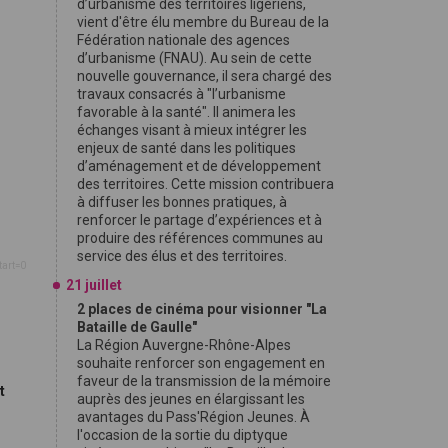
d’urbanisme des territoires ligériens,
vient d'être élu membre du Bureau de la
Fédération nationale des agences
d’urbanisme (FNAU). Au sein de cette
nouvelle gouvernance, il sera chargé des
travaux consacrés à "l’urbanisme
favorable à la santé". Il animera les
échanges visant à mieux intégrer les
enjeux de santé dans les politiques
d’aménagement et de développement
des territoires. Cette mission contribuera
à diffuser les bonnes pratiques, à
renforcer le partage d’expériences et à
produire des références communes au
service des élus et des territoires.
tart=0
21 juillet
2 places de cinéma pour visionner "La
Bataille de Gaulle"
La Région Auvergne-Rhône-Alpes
souhaite renforcer son engagement en
faveur de la transmission de la mémoire
t
auprès des jeunes en élargissant les
avantages du Pass'Région Jeunes. À
l'occasion de la sortie du diptyque
9