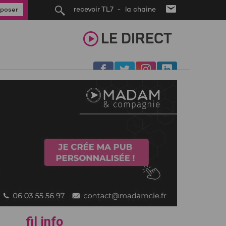
recevoir TL7 - la chaine
poser
LE
DIRECT
fil info