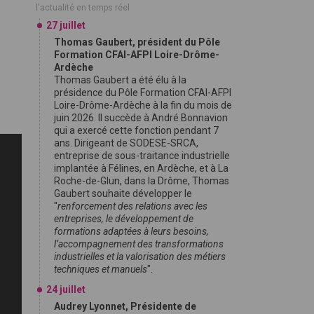
l'actualité en temps réel
27 juillet
Thomas Gaubert, président du Pôle
Formation CFAI-AFPI Loire-Drôme-
Ardèche
Thomas Gaubert a été élu à la
présidence du Pôle Formation CFAI-AFPI
Loire-Drôme-Ardèche à la fin du mois de
juin 2026. Il succède à André Bonnavion
qui a exercé cette fonction pendant 7
ans. Dirigeant de SODESE-SRCA,
entreprise de sous-traitance industrielle
implantée à Félines, en Ardèche, et à La
Roche-de-Glun, dans la Drôme, Thomas
Gaubert souhaite développer le
"
renforcement des relations avec les
entreprises, le développement de
formations adaptées à leurs besoins,
l’accompagnement des transformations
industrielles et la valorisation des métiers
techniques et manuels
".
24 juillet
Audrey Lyonnet, Présidente de