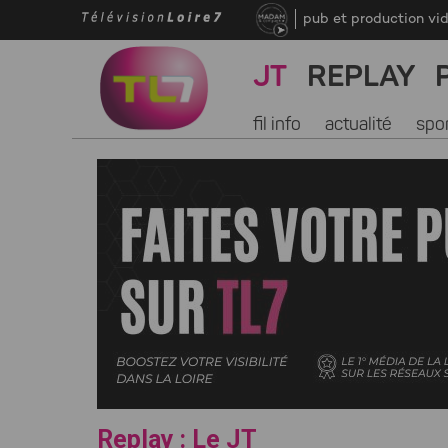
pub et production vi
JT
REPLAY
fil info
actualité
spo
Replay : Le JT