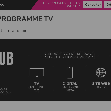
LES ANNONCES LÉGALES
déo
Consulter
Dé
AVEC TL7
PROGRAMME TV
rt
économie