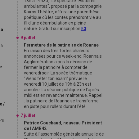
18h à 19h30). Le spectacle "Histoires
ambulantes", proposé par la compagnie
Kaïros Théâtre, offrira une parenthèse
poétique où les contes prendront vie au
fil d'une déambulation en pleine
nature. Gratuit sur inscription
ICI
la
9 juillet
Fermeture de la patinoire de Roanne
 à
En raison des très fortes chaleurs
annoncées pour ce week-end, Roannais
Agglomération a pris la décision de
e
fermer la patinoire à compter de
vendredi soir. La soirée thématique
"Viens fêter ton exam" prévue le
vendredi 10 juillet de 19h à 23h est
annulée. La séance publique de l’après-
midi est en revanche maintenue. Rappel
: la patinoire de Roanne se transforme
e /
en piste pour rollers durant l'été.
7 juillet
ers
Patrice Couchaud, nouveau Président
de l'AMR42
Suite à l'assemblée générale annuelle de