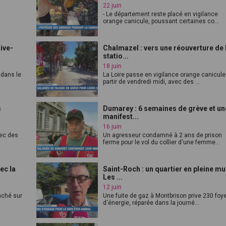
22 juin
- Le département reste placé en vigilance
orange canicule, poussant certaines co...
Rive-
Chalmazel : vers une réouverture de 
statio...
18 juin
 dans le
La Loire passe en vigilance orange canicule
partir de vendredi midi, avec des ...
s
Dumarey : 6 semaines de grève et un
manifest...
16 juin
vec des
Un agresseur condamné à 2 ans de prison
ferme pour le vol du collier d'une femme...
ec la
Saint-Roch : un quartier en pleine mu
Les ...
12 juin
anché sur
Une fuite de gaz à Montbrison prive 230 foy
d'énergie, réparée dans la journé...