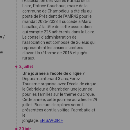
l'Association des Maires Ruraux de la
Loire, Patrice Couchaud, maire de la
commune de Champdieu, a été élu au
poste de Président de l'AMR42 pour le
mandat 2026-2033. Il succède à Marc
.
Lapallus, à la tête de cette association
qui compte 225 adhérents dans la Loire.
s /
Le conseil d'administration de
l'association est composé de 26 élus qui
représentent les anciens cantons
ne
d'avant la réforme de 2015 et jugés
ruraux.
2 juillet
Une journée à l’école de cirque ?
Depuis maintenant 3 ans, Forez
Tourisme organise avec l’école de cirque
le Cabrioleur à Chambéon une journée
pour les familles sur le thême du cirque.
Cette année, cette journée aura lieu le 29
juillet. Plusieurs disciplines seront
présentées dont la voltige, l’acrobatie et
le
jonglage.
EN SAVOIR +
30 juin