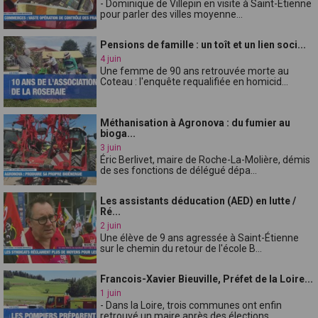
- Dominique de Villepin en visite à Saint-Étienne
pour parler des villes moyenne...
Pensions de famille : un toît et un lien soci...
4 juin
Une femme de 90 ans retrouvée morte au
Coteau : l'enquête requalifiée en homicid...
Méthanisation à Agronova : du fumier au
bioga...
3 juin
Éric Berlivet, maire de Roche-La-Molière, démis
de ses fonctions de délégué dépa...
Les assistants déducation (AED) en lutte /
Ré...
2 juin
Une élève de 9 ans agressée à Saint-Étienne
sur le chemin du retour de l'école B...
Francois-Xavier Bieuville, Préfet de la Loire...
1 juin
- Dans la Loire, trois communes ont enfin
retrouvé un maire après des élections ...