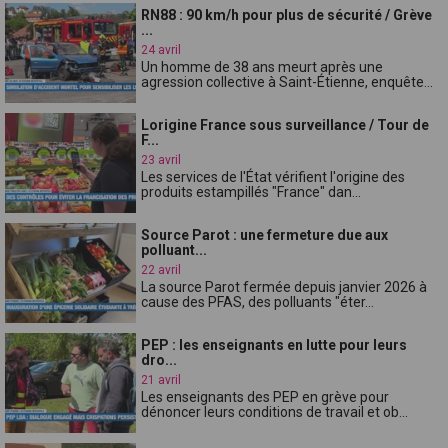
RN88 : 90 km/h pour plus de sécurité / Grève
...
24 avril
Un homme de 38 ans meurt après une
agression collective à Saint-Étienne, enquête...
Lorigine France sous surveillance / Tour de
F...
23 avril
Les services de l'État vérifient l'origine des
produits estampillés "France" dan...
Source Parot : une fermeture due aux
polluant...
22 avril
La source Parot fermée depuis janvier 2026 à
cause des PFAS, des polluants "éter...
PEP : les enseignants en lutte pour leurs
dro...
21 avril
Les enseignants des PEP en grève pour
dénoncer leurs conditions de travail et ob...