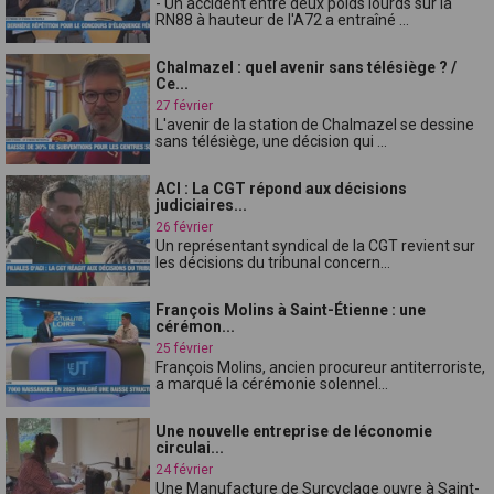
- Un accident entre deux poids lourds sur la
RN88 à hauteur de l'A72 a entraîné ...
Chalmazel : quel avenir sans télésiège ? /
Ce...
27 février
L'avenir de la station de Chalmazel se dessine
sans télésiège, une décision qui ...
ACI : La CGT répond aux décisions
judiciaires...
26 février
Un représentant syndical de la CGT revient sur
les décisions du tribunal concern...
François Molins à Saint-Étienne : une
cérémon...
25 février
François Molins, ancien procureur antiterroriste,
a marqué la cérémonie solennel...
Une nouvelle entreprise de léconomie
circulai...
24 février
Une Manufacture de Surcyclage ouvre à Saint-