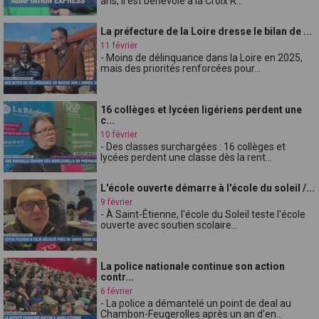
ans, il est bénévole à la Croix R...
La préfecture de la Loire dresse le bilan de ...
11 février
- Moins de délinquance dans la Loire en 2025,
mais des priorités renforcées pour...
16 collèges et lycéen ligériens perdent une
c...
10 février
- Des classes surchargées : 16 collèges et
lycées perdent une classe dès la rent...
L'école ouverte démarre à l'école du soleil /...
9 février
- À Saint-Étienne, l'école du Soleil teste l'école
ouverte avec soutien scolaire...
La police nationale continue son action
contr...
6 février
- La police a démantelé un point de deal au
Chambon-Feugerolles après un an d'en...