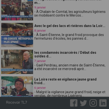
m...
9 janvier
- À Chalain-le-Comtal, les agriculteurs ligériens
se mobilisent contre le Mercos...
Avec le gel des lacs et rivières dans la Loir...
8 janvier
- À Saint-Étienne, le grand froid provoque des
fermetures d'écoles, les pannes d...
les condamnés incarcérés / Début des
soldes d...
7 janvier
- Gaël Perdriau, ancien maire de Saint-Étienne,
a été incarcéré ce mercredi aprè...
La Loire reste en vigilance jaune grand
froid...
6 janvier
- Malgré la vigilance jaune grand froid, neige et
verglas, de nombreux Ligériens...
Recevoir TL7
Au cur de la fabrication de la meilleure gale...