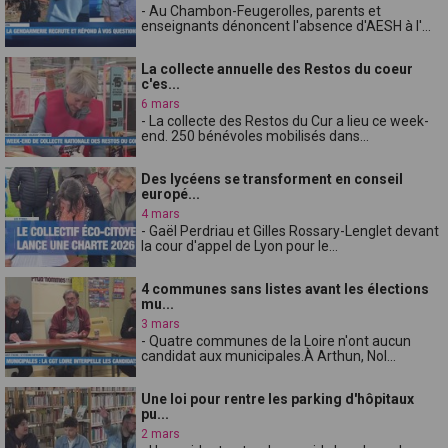
- Au Chambon-Feugerolles, parents et
enseignants dénoncent l'absence d'AESH à l'...
La collecte annuelle des Restos du coeur
c'es...
6 mars
- La collecte des Restos du Cur a lieu ce week-
end. 250 bénévoles mobilisés dans...
Des lycéens se transforment en conseil
europé...
4 mars
- Gaël Perdriau et Gilles Rossary-Lenglet devant
la cour d'appel de Lyon pour le...
4 communes sans listes avant les élections
mu...
3 mars
- Quatre communes de la Loire n'ont aucun
candidat aux municipales.À Arthun, Nol...
Une loi pour rentre les parking d'hôpitaux
pu...
2 mars