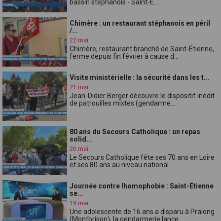
bassin stéphanois - Saint-É...
Chimère : un restaurant stéphanois en péril
/...
22 mai
Chimère, restaurant branché de Saint-Étienne,
ferme depuis fin février à cause d...
Visite ministérielle : la sécurité dans les t...
21 mai
Jean-Didier Berger découvre le dispositif inédit
de patrouilles mixtes (gendarme...
80 ans du Secours Catholique : un repas
solid...
20 mai
Le Secours Catholique fête ses 70 ans en Loire
et ses 80 ans au niveau national ...
Journée contre lhomophobie : Saint-Étienne
se...
19 mai
Une adolescente de 16 ans a disparu à Pralong
(Montbrison), la gendarmerie lance...