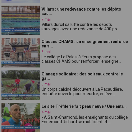
Villars : une redevance contre les dépôts
sau...
7 mai
Villars durcit sa lutte contre les dépôts
sauvages avec une redevance de 400 po...
Classes CHAMS : un enseignement renforcé
en s...
6 mai
Le collège Le Palais à Feurs propose des
classes CHAMS pour renforcer l'enseigne...
Glanage solidaire : des poireaux contre le
ga...
5 mai
Un corps calciné découvert à La Pacaudière,
enquête ouverte pour meurtre, enlève...
Le site Tréfilerie fait peau neuve / Une entr...
4 mai
- À Saint-Chamond, les enseignants du collège
Énnemond Richard se mobilisent et ...