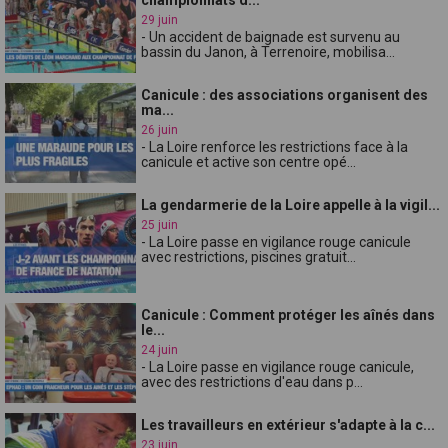
29 juin
- Un accident de baignade est survenu au
bassin du Janon, à Terrenoire, mobilisa...
Canicule : des associations organisent des
ma...
26 juin
- La Loire renforce les restrictions face à la
canicule et active son centre opé...
La gendarmerie de la Loire appelle à la vigil...
25 juin
- La Loire passe en vigilance rouge canicule
avec restrictions, piscines gratuit...
Canicule : Comment protéger les aînés dans
le...
24 juin
- La Loire passe en vigilance rouge canicule,
avec des restrictions d'eau dans p...
Les travailleurs en extérieur s'adapte à la c...
23 juin