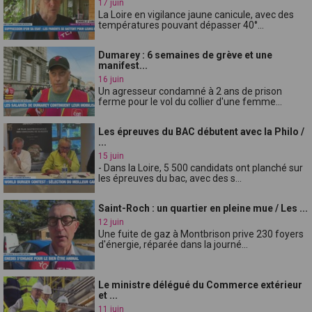
17 juin
La Loire en vigilance jaune canicule, avec des
températures pouvant dépasser 40°...
Dumarey : 6 semaines de grève et une
manifest...
16 juin
Un agresseur condamné à 2 ans de prison
ferme pour le vol du collier d'une femme...
Les épreuves du BAC débutent avec la Philo /
...
15 juin
- Dans la Loire, 5 500 candidats ont planché sur
les épreuves du bac, avec des s...
Saint-Roch : un quartier en pleine mue / Les ...
12 juin
Une fuite de gaz à Montbrison prive 230 foyers
d'énergie, réparée dans la journé...
Le ministre délégué du Commerce extérieur
et ...
11 juin