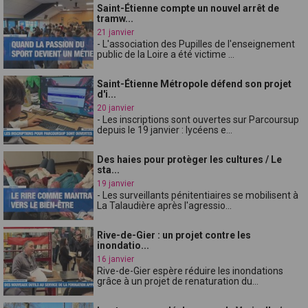
Saint-Étienne compte un nouvel arrêt de
tramw...
21 janvier
- L'association des Pupilles de l'enseignement
public de la Loire a été victime ...
Saint-Étienne Métropole défend son projet
d'i...
20 janvier
- Les inscriptions sont ouvertes sur Parcoursup
depuis le 19 janvier : lycéens e...
Des haies pour protèger les cultures / Le
sta...
19 janvier
- Les surveillants pénitentiaires se mobilisent à
La Talaudière après l'agressio...
Rive-de-Gier : un projet contre les
inondatio...
16 janvier
Rive-de-Gier espère réduire les inondations
grâce à un projet de renaturation du...