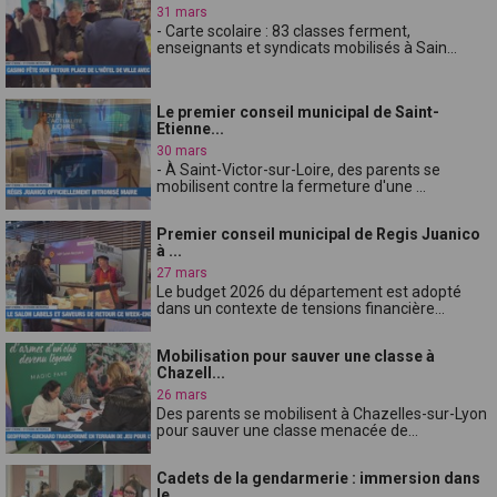
31 mars
- Carte scolaire : 83 classes ferment,
enseignants et syndicats mobilisés à Sain...
Le premier conseil municipal de Saint-
Etienne...
30 mars
- À Saint-Victor-sur-Loire, des parents se
mobilisent contre la fermeture d'une ...
Premier conseil municipal de Regis Juanico
à ...
27 mars
Le budget 2026 du département est adopté
dans un contexte de tensions financière...
Mobilisation pour sauver une classe à
Chazell...
26 mars
Des parents se mobilisent à Chazelles-sur-Lyon
pour sauver une classe menacée de...
Cadets de la gendarmerie : immersion dans
le ...