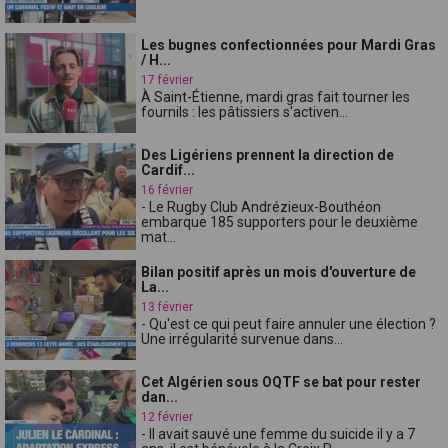
Les bugnes confectionnées pour Mardi Gras
/ H...
17 février
À Saint-Étienne, mardi gras fait tourner les
fournils : les pâtissiers s'activen...
Des Ligériens prennent la direction de
Cardif...
16 février
- Le Rugby Club Andrézieux-Bouthéon
embarque 185 supporters pour le deuxième
mat...
Bilan positif après un mois d'ouverture de
La...
13 février
- Qu'est ce qui peut faire annuler une élection ?
Une irrégularité survenue dans...
Cet Algérien sous OQTF se bat pour rester
dan...
12 février
- Il avait sauvé une femme du suicide il y a 7