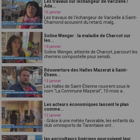
Les travaux sur léchangeur de Varizelle /
Ada...
15 janvier
Les travaux de l'échangeur de Varizelle à Saint-
Chamond accusent du retard, malg...
Soline Wenger : la maladie de Charcot sur
les...
14 janvier
Soline Wenger, atteinte de Charcot, parcourt les
chemins compostelle pour sensib...
Réouverture des Halles Mazerat à Saint-
Étienn...
13 janvier
Les Halles de Saint-Étienne rouvrent sous le
nom "La Commune Mazerat", 10 mois a...
Les acteurs économiques lancent le plan
comme...
12 janvier
- Grâce à une météo favorable, les enfants du
club omnisports de Tarentaise ont ...
les agriculteurs ligériens poursuivent leur