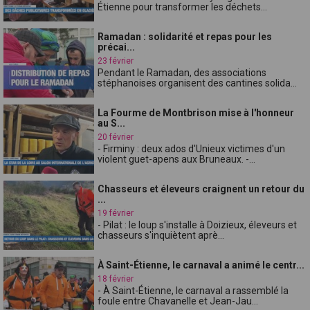
Étienne pour transformer les déchets...
Ramadan : solidarité et repas pour les
précai...
23 février
Pendant le Ramadan, des associations
stéphanoises organisent des cantines solida...
La Fourme de Montbrison mise à l'honneur
au S...
20 février
- Firminy : deux ados d'Unieux victimes d'un
violent guet-apens aux Bruneaux. -...
Chasseurs et éleveurs craignent un retour du
...
19 février
- Pilat : le loup s'installe à Doizieux, éleveurs et
chasseurs s'inquiètent aprè...
À Saint-Étienne, le carnaval a animé le centr...
18 février
- À Saint-Étienne, le carnaval a rassemblé la
foule entre Chavanelle et Jean-Jau...