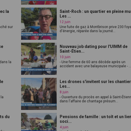
ec la
Saint-Roch : un quartier en pleine mu
Les ...
12 juin
anché sur
Une fuite de gaz à Montbrison prive 230 foy
d'énergie, réparée dans la journé...
ce
Nouveau job dating pour l'UIMM de
Saint-Étien...
10 juin
dans la
- Une femme de 60 ans décède après un
accident avec une balayeuse municipale - ..
de
Les drones s'invitent sur les chantier
Les...
8 juin
 la
- Ouverture du procès en appel à Saint-Étien
dans l'affaire de chantage présum...
ts du
Pensions de famille : un toît et un lie
soci...
4 juin