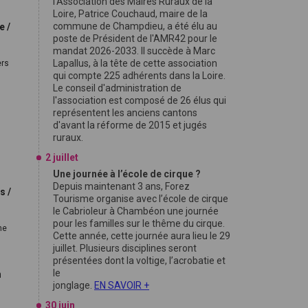
l'Association des Maires Ruraux de la
Loire, Patrice Couchaud, maire de la
commune de Champdieu, a été élu au
e /
poste de Président de l'AMR42 pour le
mandat 2026-2033. Il succède à Marc
Lapallus, à la tête de cette association
ers
qui compte 225 adhérents dans la Loire.
Le conseil d'administration de
l'association est composé de 26 élus qui
représentent les anciens cantons
d'avant la réforme de 2015 et jugés
ruraux.
.
2 juillet
Une journée à l’école de cirque ?
Depuis maintenant 3 ans, Forez
s /
Tourisme organise avec l’école de cirque
le Cabrioleur à Chambéon une journée
pour les familles sur le thême du cirque.
ne
Cette année, cette journée aura lieu le 29
juillet. Plusieurs disciplines seront
présentées dont la voltige, l’acrobatie et
le
n
jonglage.
EN SAVOIR +
30 juin