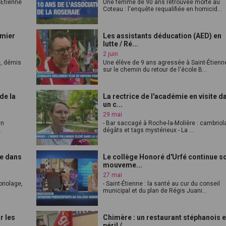
t-Étienne
Une femme de 90 ans retrouvée morte au
Coteau : l'enquête requalifiée en homicid...
umier
Les assistants déducation (AED) en
lutte / Ré...
2 juin
e, démis
Une élève de 9 ans agressée à Saint-Étienn
sur le chemin du retour de l'école B...
de la
La rectrice de l'académie en visite d
un c...
29 mai
in
- Bar saccagé à Roche-la-Molière : cambriol
.
dégâts et tags mystérieux - La ...
te dans
Le collège Honoré d'Urfé continue s
mouveme...
27 mai
briolage,
- Saint-Étienne : la santé au cur du conseil
municipal et du plan de Régis Juani...
r les
Chimère : un restaurant stéphanois 
péril /...