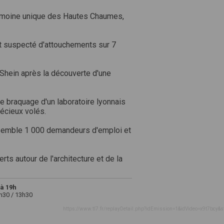
trimoine unique des Hautes Chaumes,
t suspecté d'attouchements sur 7
hein après la découverte d'une
 braquage d'un laboratoire lyonnais
écieux volés.
ssemble 1 000 demandeurs d'emploi et
ts autour de l'architecture et de la
à 19h
2h30 / 13h30
https://www.tl7.fr/replayDetail.php?idEmission=1&idVideo=x9t7bcy&s