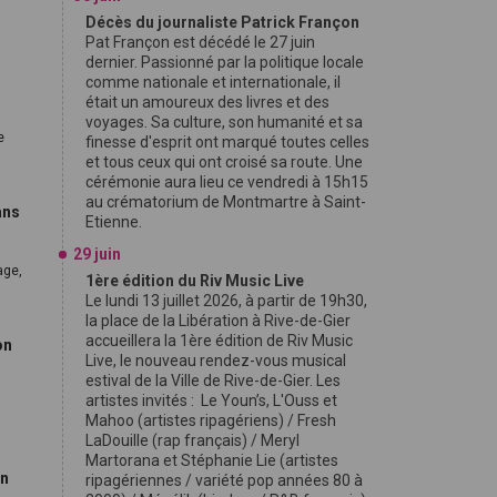
Décès du journaliste Patrick Françon
Pat Françon est décédé le 27 juin
dernier. Passionné par la politique locale
comme nationale et internationale, il
était un amoureux des livres et des
voyages. Sa culture, son humanité et sa
e
finesse d'esprit ont marqué toutes celles
et tous ceux qui ont croisé sa route. Une
cérémonie aura lieu ce vendredi à 15h15
au crématorium de Montmartre à Saint-
ans
Etienne.
29 juin
age,
1ère édition du Riv Music Live
Le lundi 13 juillet 2026, à partir de 19h30,
la place de la Libération à Rive-de-Gier
accueillera la 1ère édition de Riv Music
on
Live, le nouveau rendez-vous musical
estival de la Ville de Rive-de-Gier. Les
artistes invités : Le Youn’s, L'Ouss et
Mahoo (artistes ripagériens) / Fresh
LaDouille (rap français) / Meryl
Martorana et Stéphanie Lie (artistes
en
ripagériennes / variété pop années 80 à