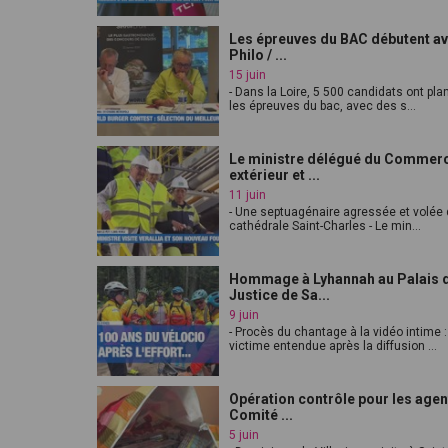
Les épreuves du BAC débutent av
Philo / ...
15 juin
- Dans la Loire, 5 500 candidats ont pl
les épreuves du bac, avec des s...
Le ministre délégué du Commer
extérieur et ...
11 juin
- Une septuagénaire agressée et volée 
cathédrale Saint-Charles - Le min...
Hommage à Lyhannah au Palais 
Justice de Sa...
9 juin
- Procès du chantage à la vidéo intime :
victime entendue après la diffusion ...
Opération contrôle pour les agen
Comité ...
5 juin