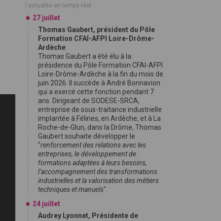
l'actualité en temps réel
27 juillet
Thomas Gaubert, président du Pôle
Formation CFAI-AFPI Loire-Drôme-
Ardèche
Thomas Gaubert a été élu à la
présidence du Pôle Formation CFAI-AFPI
Loire-Drôme-Ardèche à la fin du mois de
juin 2026. Il succède à André Bonnavion
qui a exercé cette fonction pendant 7
ans. Dirigeant de SODESE-SRCA,
entreprise de sous-traitance industrielle
implantée à Félines, en Ardèche, et à La
Roche-de-Glun, dans la Drôme, Thomas
Gaubert souhaite développer le
"
renforcement des relations avec les
entreprises, le développement de
formations adaptées à leurs besoins,
l’accompagnement des transformations
industrielles et la valorisation des métiers
techniques et manuels
".
24 juillet
Audrey Lyonnet, Présidente de