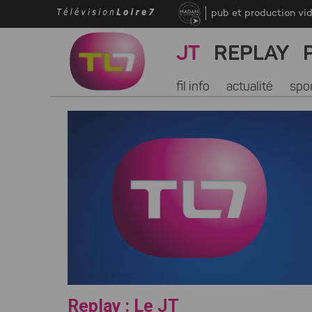
pub et production vi
JT
REPLAY
fil info
actualité
spo
Replay : Le JT