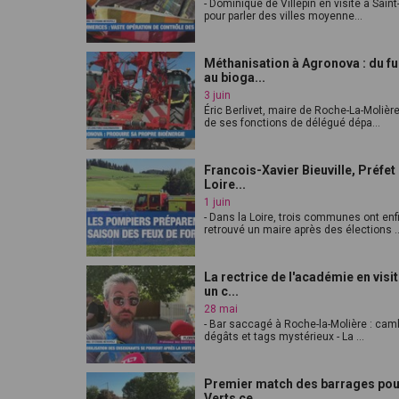
- Dominique de Villepin en visite à Sain
pour parler des villes moyenne...
Méthanisation à Agronova : du f
au bioga...
3 juin
Éric Berlivet, maire de Roche-La-Molièr
de ses fonctions de délégué dépa...
Francois-Xavier Bieuville, Préfet 
Loire...
1 juin
- Dans la Loire, trois communes ont enf
retrouvé un maire après des élections ..
La rectrice de l'académie en visi
un c...
28 mai
- Bar saccagé à Roche-la-Molière : cam
dégâts et tags mystérieux - La ...
Premier match des barrages pou
Verts ce ...