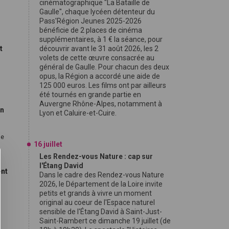
cinématographique "La Bataille de
Gaulle", chaque lycéen détenteur du
Pass'Région Jeunes 2025-2026
bénéficie de 2 places de cinéma
supplémentaires, à 1 € la séance, pour
t
découvrir avant le 31 août 2026, les 2
volets de cette œuvre consacrée au
général de Gaulle. Pour chacun des deux
9
opus, la Région a accordé une aide de
125 000 euros. Les films ont par ailleurs
été tournés en grande partie en
Auvergne Rhône-Alpes, notamment à
on
Lyon et Caluire-et-Cuire.
le
16 juillet
Les Rendez-vous Nature : cap sur
l'Étang David
ent
Dans le cadre des Rendez-vous Nature
2026, le Département de la Loire invite
petits et grands à vivre un moment
original au coeur de l'Espace naturel
sensible de l'Étang David à Saint-Just-
Saint-Rambert ce dimanche 19 juillet (de