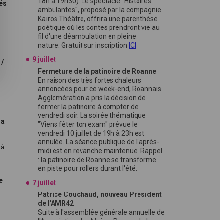
18h à 19h30). Le spectacle "Histoires
nés
ambulantes", proposé par la compagnie
Kaïros Théâtre, offrira une parenthèse
poétique où les contes prendront vie au
,
fil d'une déambulation en pleine
nature. Gratuit sur inscription
ICI
9 juillet
 /
Fermeture de la patinoire de Roanne
En raison des très fortes chaleurs
annoncées pour ce week-end, Roannais
Agglomération a pris la décision de
fermer la patinoire à compter de
vendredi soir. La soirée thématique
la
"Viens fêter ton exam" prévue le
vendredi 10 juillet de 19h à 23h est
annulée. La séance publique de l’après-
 à
midi est en revanche maintenue. Rappel
: la patinoire de Roanne se transforme
en piste pour rollers durant l'été.
e
7 juillet
Patrice Couchaud, nouveau Président
de l'AMR42
Suite à l'assemblée générale annuelle de