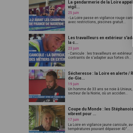
La gendarmerie de la Loire appell
vigil...
25 juin
- La Loire passe en vigilance rouge can
avec restrictions, piscines gratuit...
Les travailleurs en extérieur s'ad
la c...
23 juin
- Canicule : les travailleurs en extérieur
contraints de s'adapter aux fortes ch...
Sécheresse : la Loire en alerte / 
de-Gie...
19 juin
Un homme de 33 ans se noie à Unieux,
secteur de la Noirie, où un acciden...
Coupe du Monde : les Stéphanoi
vibrent pour ...
17 juin
La Loire en vigilance jaune canicule, a
températures pouvant dépasser 40°...