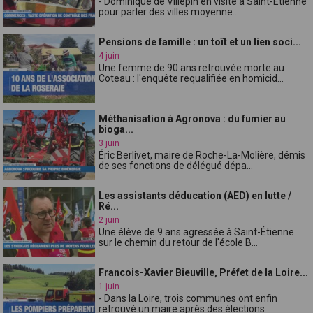
- Dominique de Villepin en visite à Saint-Étienne
pour parler des villes moyenne...
Pensions de famille : un toît et un lien soci...
4 juin
Une femme de 90 ans retrouvée morte au
Coteau : l'enquête requalifiée en homicid...
Méthanisation à Agronova : du fumier au
bioga...
3 juin
Éric Berlivet, maire de Roche-La-Molière, démis
de ses fonctions de délégué dépa...
Les assistants déducation (AED) en lutte /
Ré...
2 juin
Une élève de 9 ans agressée à Saint-Étienne
sur le chemin du retour de l'école B...
Francois-Xavier Bieuville, Préfet de la Loire...
1 juin
- Dans la Loire, trois communes ont enfin
retrouvé un maire après des élections ...