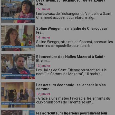
Les travaux sur léchangeur de Varizelle /
Ada...
15 janvier
Les travaux de l'échangeur de Varizelle à Saint-
Chamond accusent du retard, malg...
Soline Wenger : la maladie de Charcot sur
les...
14 janvier
Soline Wenger, atteinte de Charcot, parcourt les
chemins compostelle pour sensib...
Réouverture des Halles Mazerat à Saint-
Étienn...
13 janvier
Les Halles de Saint-Étienne rouvrent sous le
nom "La Commune Mazerat", 10 mois a...
Les acteurs économiques lancent le plan
comme...
12 janvier
- Grâce à une météo favorable, les enfants du
club omnisports de Tarentaise ont ...
les agriculteurs ligériens poursuivent leur