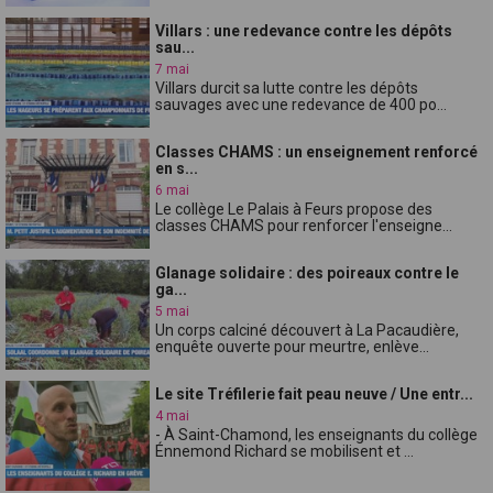
Villars : une redevance contre les dépôts
sau...
7 mai
Villars durcit sa lutte contre les dépôts
sauvages avec une redevance de 400 po...
Classes CHAMS : un enseignement renforcé
en s...
6 mai
Le collège Le Palais à Feurs propose des
classes CHAMS pour renforcer l'enseigne...
Glanage solidaire : des poireaux contre le
ga...
5 mai
Un corps calciné découvert à La Pacaudière,
enquête ouverte pour meurtre, enlève...
Le site Tréfilerie fait peau neuve / Une entr...
4 mai
- À Saint-Chamond, les enseignants du collège
Énnemond Richard se mobilisent et ...