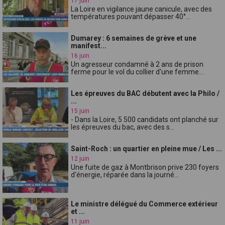
17 juin
La Loire en vigilance jaune canicule, avec des
températures pouvant dépasser 40°...
Dumarey : 6 semaines de grève et une
manifest...
16 juin
Un agresseur condamné à 2 ans de prison
ferme pour le vol du collier d'une femme...
Les épreuves du BAC débutent avec la Philo /
...
15 juin
- Dans la Loire, 5 500 candidats ont planché sur
les épreuves du bac, avec des s...
Saint-Roch : un quartier en pleine mue / Les ...
12 juin
Une fuite de gaz à Montbrison prive 230 foyers
d'énergie, réparée dans la journé...
Le ministre délégué du Commerce extérieur
et ...
11 juin