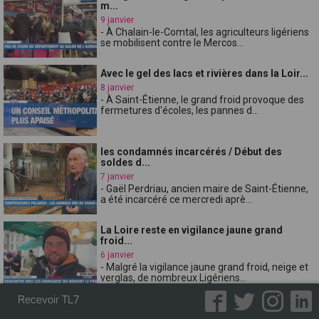
m...
9 janvier
- À Chalain-le-Comtal, les agriculteurs ligériens
se mobilisent contre le Mercos...
Avec le gel des lacs et rivières dans la Loir...
8 janvier
- À Saint-Étienne, le grand froid provoque des
fermetures d'écoles, les pannes d...
les condamnés incarcérés / Début des
soldes d...
7 janvier
- Gaël Perdriau, ancien maire de Saint-Étienne,
a été incarcéré ce mercredi aprè...
La Loire reste en vigilance jaune grand
froid...
6 janvier
- Malgré la vigilance jaune grand froid, neige et
verglas, de nombreux Ligériens...
Recevoir TL7
Au cur de la fabrication de la meilleure gale...