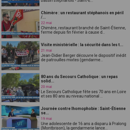
bassin stéphanois - Saint-É...
Chimère : un restaurant stéphanois en péril
/...
22 mai
Chimère, restaurant branché de Saint-Étienne,
ferme depuis fin février à cause d...
Visite ministérielle : la sécurité dans les t...
21 mai
Jean-Didier Berger découvre le dispositif inédit
de patrouilles mixtes (gendarme...
80 ans du Secours Catholique : un repas
solid...
20 mai
Le Secours Catholique fête ses 70 ans en Loire
et ses 80 ans au niveau national ...
Journée contre lhomophobie : Saint-Étienne
se...
19 mai
Une adolescente de 16 ans a disparu à Pralong
(Montbrison), la gendarmerie lance...