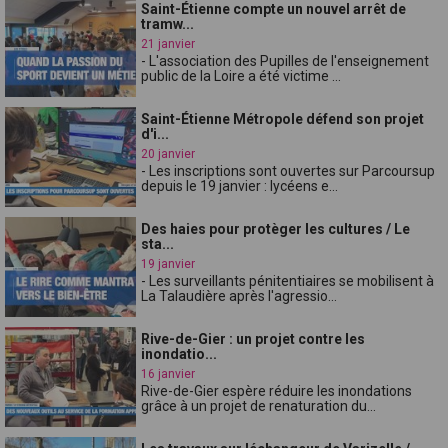
Saint-Étienne compte un nouvel arrêt de
tramw...
21 janvier
- L'association des Pupilles de l'enseignement
public de la Loire a été victime ...
Saint-Étienne Métropole défend son projet
d'i...
20 janvier
- Les inscriptions sont ouvertes sur Parcoursup
depuis le 19 janvier : lycéens e...
Des haies pour protèger les cultures / Le
sta...
19 janvier
- Les surveillants pénitentiaires se mobilisent à
La Talaudière après l'agressio...
Rive-de-Gier : un projet contre les
inondatio...
16 janvier
Rive-de-Gier espère réduire les inondations
grâce à un projet de renaturation du...