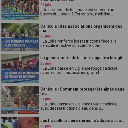
29 juin
- Un accident de baignade est survenu au
bassin du Janon, à Terrenoire, mobilisa...
Canicule : des associations organisent des
ma...
26 juin
- La Loire renforce les restrictions face à la
canicule et active son centre opé...
La gendarmerie de la Loire appelle à la vigil...
25 juin
- La Loire passe en vigilance rouge canicule
avec restrictions, piscines gratuit...
Canicule : Comment protéger les aînés dans
le...
24 juin
- La Loire passe en vigilance rouge canicule,
avec des restrictions d'eau dans p...
Les travailleurs en extérieur s'adapte à la c...
23 juin