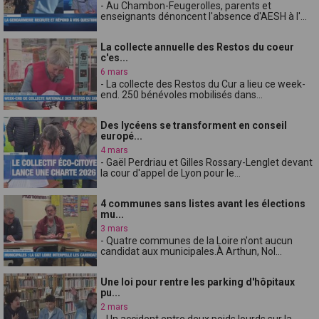
- Au Chambon-Feugerolles, parents et
enseignants dénoncent l'absence d'AESH à l'...
La collecte annuelle des Restos du coeur
c'es...
6 mars
- La collecte des Restos du Cur a lieu ce week-
end. 250 bénévoles mobilisés dans...
Des lycéens se transforment en conseil
europé...
4 mars
- Gaël Perdriau et Gilles Rossary-Lenglet devant
la cour d'appel de Lyon pour le...
4 communes sans listes avant les élections
mu...
3 mars
- Quatre communes de la Loire n'ont aucun
candidat aux municipales.À Arthun, Nol...
Une loi pour rentre les parking d'hôpitaux
pu...
2 mars
- Un accident entre deux poids lourds sur la