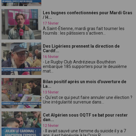
Les bugnes confectionnées pour Mardi Gras
/ H...
17 février
À Saint-Étienne, mardi gras fait tourner les
fournils : les pâtissiers s'activen...
Des Ligériens prennent la direction de
Cardif...
16 février
- Le Rugby Club Andrézieux-Bouthéon
embarque 185 supporters pour le deuxième
mat...
Bilan positif après un mois d'ouverture de
La...
13 février
- Qu'est ce qui peut faire annuler une élection ?
Une irrégularité survenue dans...
Cet Algérien sous OQTF se bat pour rester
dan...
12 février
- Il avait sauvé une femme du suicide il y a 7
ans, il est bénévole à la Croix R...