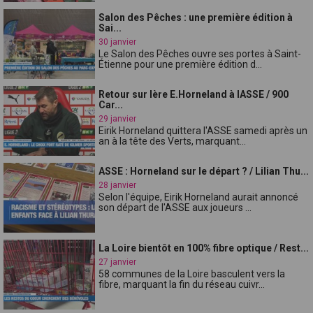
Salon des Pêches : une première édition à
Sai...
30 janvier
Le Salon des Pêches ouvre ses portes à Saint-
Étienne pour une première édition d...
Retour sur lère E.Horneland à lASSE / 900
Car...
29 janvier
Eirik Horneland quittera l'ASSE samedi après un
an à la tête des Verts, marquant...
ASSE : Horneland sur le départ ? / Lilian Thu...
28 janvier
Selon l'équipe, Eirik Horneland aurait annoncé
son départ de l'ASSE aux joueurs ...
La Loire bientôt en 100% fibre optique / Rest...
27 janvier
58 communes de la Loire basculent vers la
fibre, marquant la fin du réseau cuivr...