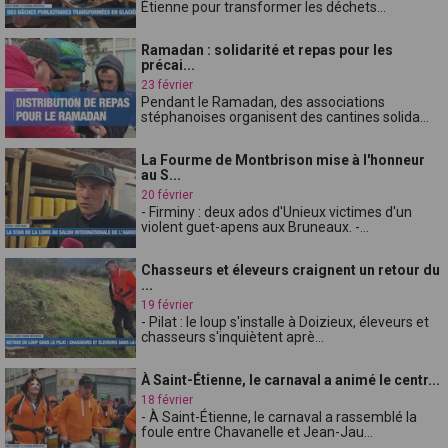
Étienne pour transformer les déchets...
Ramadan : solidarité et repas pour les
précai...
23 février
Pendant le Ramadan, des associations
stéphanoises organisent des cantines solida...
La Fourme de Montbrison mise à l'honneur
au S...
20 février
- Firminy : deux ados d'Unieux victimes d'un
violent guet-apens aux Bruneaux. -...
Chasseurs et éleveurs craignent un retour du
...
19 février
- Pilat : le loup s'installe à Doizieux, éleveurs et
chasseurs s'inquiètent aprè...
À Saint-Étienne, le carnaval a animé le centr...
18 février
- À Saint-Étienne, le carnaval a rassemblé la
foule entre Chavanelle et Jean-Jau...