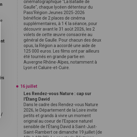
cinématographique "La Bataille de
on
Gaulle", chaque lycéen détenteur du
Pass'Région Jeunes 2025-2026
bénéficie de 2 places de cinéma
le
supplémentaires, à 1 € la séance, pour
découvrir avant le 31 août 2026, les 2
volets de cette œuvre consacrée au
général de Gaulle. Pour chacun des deux
ent
opus, la Région a accordé une aide de
125 000 euros. Les films ont par ailleurs
été tournés en grande partie en
Auvergne Rhône-Alpes, notamment à
Lyon et Caluire-et-Cuire.
nés
16 juillet
Les Rendez-vous Nature : cap sur
,
l'Étang David
Dans le cadre des Rendez-vous Nature
2026, le Département de la Loire invite
 /
petits et grands à vivre un moment
original au coeur de l'Espace naturel
sensible de l'Étang David à Saint-Just-
Saint-Rambert ce dimanche 19 juillet (de