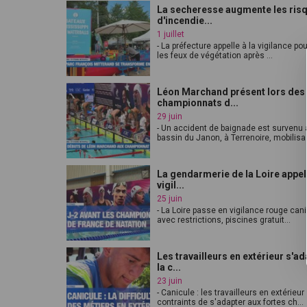
La secheresse augmente les ris
d'incendie...
1 juillet
- La préfecture appelle à la vigilance pou
les feux de végétation après ...
Léon Marchand présent lors des
championnats d...
29 juin
- Un accident de baignade est survenu 
bassin du Janon, à Terrenoire, mobilisa.
La gendarmerie de la Loire appell
vigil...
25 juin
- La Loire passe en vigilance rouge can
avec restrictions, piscines gratuit...
Les travailleurs en extérieur s'ad
la c...
23 juin
- Canicule : les travailleurs en extérieur
contraints de s'adapter aux fortes ch...