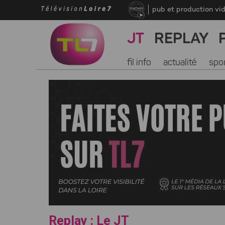
pub et production vi
JT
REPLAY
fil info
actualité
spo
Replay : Le JT