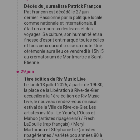
Décès du journaliste Patrick Françon
Pat Françon est décédé le 27 juin
dernier. Passionné par la politique locale
comme nationale et internationale, il
était un amoureux des livres et des
voyages. Sa culture, son humanité et sa
finesse d'esprit ont marqué toutes celles
et tous ceux qui ont croisé sa route. Une
cérémonie aura lieu ce vendredi à 15h15
au crématorium de Montmartre à Saint-
Etienne.
29 juin
1ère édition du Riv Music Live
Le lundi 13 juillet 2026, à partir de 19h30,
la place de la Libération à Rive-de-Gier
accueillera la 1ère édition de Riv Music
Live, le nouveau rendez-vous musical
estival de la Ville de Rive-de-Gier. Les
artistes invités : Le Youn’s, L'Ouss et
Mahoo (artistes ripagériens) / Fresh
LaDouille (rap français) / Meryl
Martorana et Stéphanie Lie (artistes
ripagériennes / variété pop années 80 à