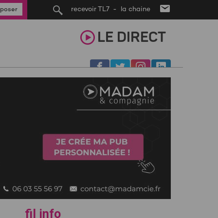
recevoir TL7 - la chaine
poser
LE
DIRECT
fil info