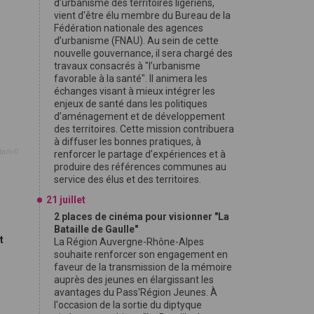
d’urbanisme des territoires ligériens,
vient d'être élu membre du Bureau de la
Fédération nationale des agences
d’urbanisme (FNAU). Au sein de cette
nouvelle gouvernance, il sera chargé des
travaux consacrés à "l’urbanisme
favorable à la santé". Il animera les
échanges visant à mieux intégrer les
enjeux de santé dans les politiques
d’aménagement et de développement
des territoires. Cette mission contribuera
à diffuser les bonnes pratiques, à
tart=0
renforcer le partage d’expériences et à
produire des références communes au
service des élus et des territoires.
21 juillet
2 places de cinéma pour visionner "La
Bataille de Gaulle"
t
La Région Auvergne-Rhône-Alpes
souhaite renforcer son engagement en
faveur de la transmission de la mémoire
9
auprès des jeunes en élargissant les
avantages du Pass'Région Jeunes. À
l'occasion de la sortie du diptyque