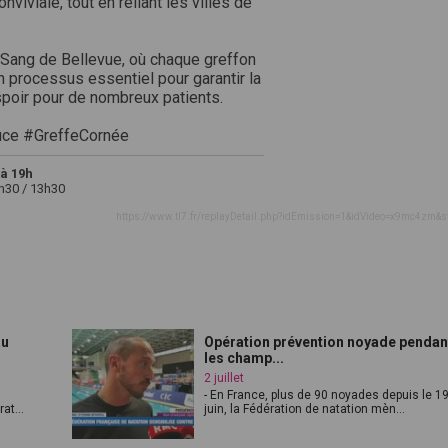
viviale, tout en reliant les villes de
 Sang de Bellevue, où chaque greffon
 processus essentiel pour garantir la
spoir pour de nombreux patients.
uce #GreffeCornée
à 19h
2h30 / 13h30
https://www.tl7.fr/replayDetail.php?idEmission=1&idVideo=x9mc4zm&s
au
Opération prévention noyade pendan
les champ...
2 juillet
- En France, plus de 90 noyades depuis le 1
at...
juin, la Fédération de natation mèn...