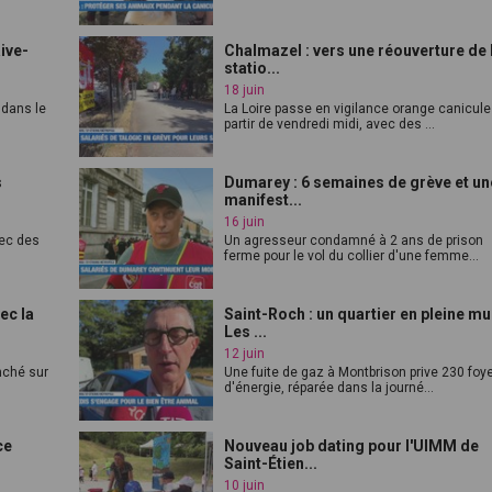
Rive-
Chalmazel : vers une réouverture de 
statio...
18 juin
 dans le
La Loire passe en vigilance orange canicule
partir de vendredi midi, avec des ...
s
Dumarey : 6 semaines de grève et un
manifest...
16 juin
vec des
Un agresseur condamné à 2 ans de prison
ferme pour le vol du collier d'une femme...
ec la
Saint-Roch : un quartier en pleine mu
Les ...
12 juin
anché sur
Une fuite de gaz à Montbrison prive 230 foy
d'énergie, réparée dans la journé...
ce
Nouveau job dating pour l'UIMM de
Saint-Étien...
10 juin