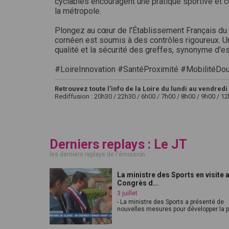
cyclables encouragent une pratique sportive et con
la métropole.
Plongez au cœur de l'Établissement Français du
cornéen est soumis à des contrôles rigoureux. Un
qualité et la sécurité des greffes, synonyme d'e
#LoireInnovation #SantéProximité #MobilitéDo
Retrouvez toute l'info de la Loire du lundi au vendredi 
Rediffusion : 20h30 / 22h30 / 6h00 / 7h00 / 8h00 / 9h00 / 1
Derniers replays : Le JT
les derniers replays de l'émission
La ministre des Sports en visite 
Congrès d...
3 juillet
- La ministre des Sports a présenté de
nouvelles mesures pour développer la pr