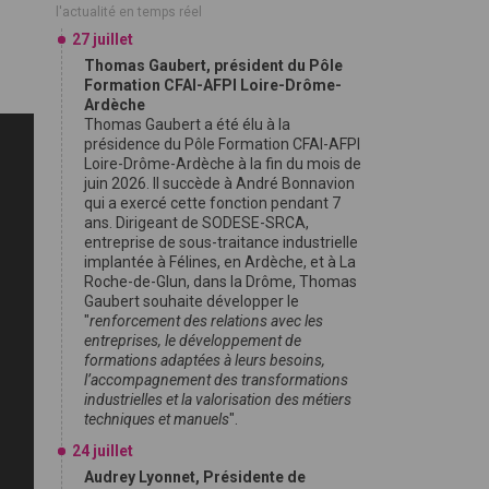
l'actualité en temps réel
27 juillet
Thomas Gaubert, président du Pôle
Formation CFAI-AFPI Loire-Drôme-
Ardèche
Thomas Gaubert a été élu à la
présidence du Pôle Formation CFAI-AFPI
Loire-Drôme-Ardèche à la fin du mois de
juin 2026. Il succède à André Bonnavion
qui a exercé cette fonction pendant 7
ans. Dirigeant de SODESE-SRCA,
entreprise de sous-traitance industrielle
implantée à Félines, en Ardèche, et à La
Roche-de-Glun, dans la Drôme, Thomas
Gaubert souhaite développer le
"
renforcement des relations avec les
entreprises, le développement de
formations adaptées à leurs besoins,
l’accompagnement des transformations
industrielles et la valorisation des métiers
techniques et manuels
".
24 juillet
Audrey Lyonnet, Présidente de