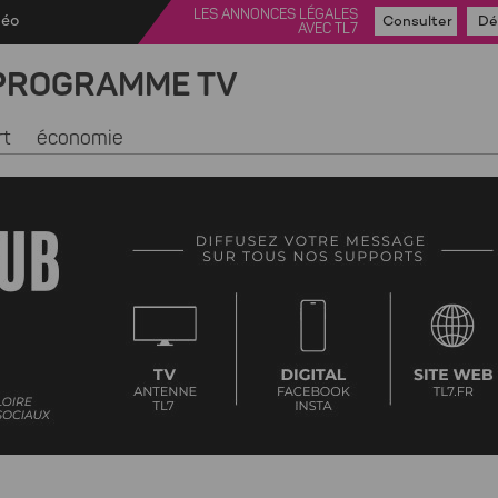
LES ANNONCES LÉGALES
déo
Consulter
Dé
AVEC TL7
PROGRAMME TV
rt
économie