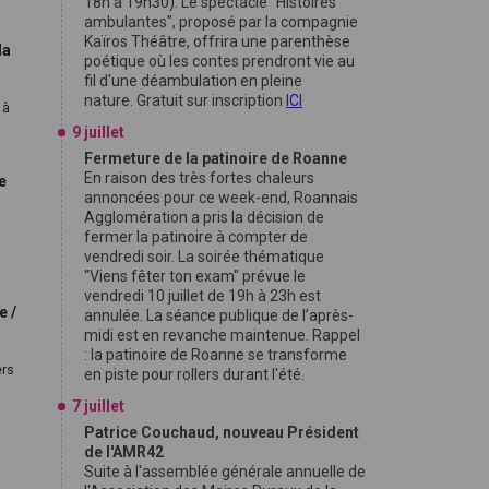
18h à 19h30). Le spectacle "Histoires
ambulantes", proposé par la compagnie
Kaïros Théâtre, offrira une parenthèse
la
poétique où les contes prendront vie au
fil d'une déambulation en pleine
nature. Gratuit sur inscription
ICI
 à
9 juillet
Fermeture de la patinoire de Roanne
En raison des très fortes chaleurs
e
annoncées pour ce week-end, Roannais
Agglomération a pris la décision de
fermer la patinoire à compter de
vendredi soir. La soirée thématique
"Viens fêter ton exam" prévue le
vendredi 10 juillet de 19h à 23h est
e /
annulée. La séance publique de l’après-
midi est en revanche maintenue. Rappel
: la patinoire de Roanne se transforme
ers
en piste pour rollers durant l'été.
7 juillet
Patrice Couchaud, nouveau Président
de l'AMR42
Suite à l'assemblée générale annuelle de