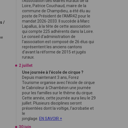
l'Association des Maires Ruraux de la
Loire, Patrice Couchaud, maire de la
.
commune de Champdieu, a été élu au
poste de Président de l'AMR42 pour le
mandat 2026-2033. Il succède à Marc
s /
Lapallus, à la tête de cette association
qui compte 225 adhérents dans la Loire.
Le conseil d'administration de
ne
l'association est composé de 26 élus qui
représentent les anciens cantons
d'avant la réforme de 2015 et jugés
ruraux.
2 juillet
Une journée à l’école de cirque ?
Depuis maintenant 3 ans, Forez
Tourisme organise avec l’école de cirque
le Cabrioleur à Chambéon une journée
pour les familles sur le thême du cirque.
Cette année, cette journée aura lieu le 29
juillet. Plusieurs disciplines seront
présentées dont la voltige, l’acrobatie et
le
jonglage.
EN SAVOIR +
30 juin