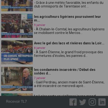
- Grâce à une météo favorable, les enfants du
club omnisports de Tarentaise ont ...
les agriculteurs ligériens poursuivent leur
m...
9 janvier
- À Chalain-le-Comtal, les agriculteurs ligériens
se mobilisent contre le Mercos...
Avec le gel des lacs et rivières dans la Loir...
8 janvier
- À Saint-Étienne, le grand froid provoque des
fermetures d'écoles, les pannes d...
les condamnés incarcérés / Début des
soldes d...
7 janvier
- Gaël Perdriau, ancien maire de Saint-Étienne,
a été incarcéré ce mercredi aprè...
La Loire reste en vigilance jaune grand
froid...
Recevoir TL7
6 janvier