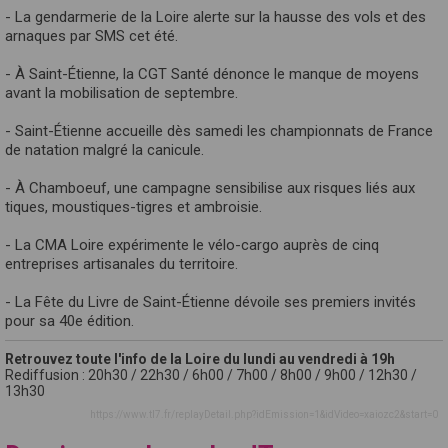
- La gendarmerie de la Loire alerte sur la hausse des vols et des
arnaques par SMS cet été.
- À Saint-Étienne, la CGT Santé dénonce le manque de moyens
avant la mobilisation de septembre.
- Saint-Étienne accueille dès samedi les championnats de France
de natation malgré la canicule.
- À Chamboeuf, une campagne sensibilise aux risques liés aux
tiques, moustiques-tigres et ambroisie.
- La CMA Loire expérimente le vélo-cargo auprès de cinq
entreprises artisanales du territoire.
- La Fête du Livre de Saint-Étienne dévoile ses premiers invités
pour sa 40e édition.
Retrouvez toute l'info de la Loire du lundi au vendredi à 19h
Rediffusion : 20h30 / 22h30 / 6h00 / 7h00 / 8h00 / 9h00 / 12h30 /
13h30
https://www.tl7.fr/replayDetail.php?idEmission=1&idVideo=xaiozc2&start=0