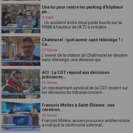
Une loi pour rentre les parking d'hôpitaux
pu...
2 mars
- Un accident entre deux poids lourds sur la
RN88 à hauteur de l'A72 a entraîné ...
Chalmazel : quel avenir sans télésiège ? /
Ce...
27 février
L'avenir de la station de Chalmazel se dessine
sans télésiège, une décision qui ...
ACI : La CGT répond aux décisions
judiciaires...
26 février
Un représentant syndical de la CGT revient sur
les décisions du tribunal concern...
François Molins à Saint-Étienne : une
cérémon...
25 février
François Molins, ancien procureur antiterroriste,
a marqué la cérémonie solennel...