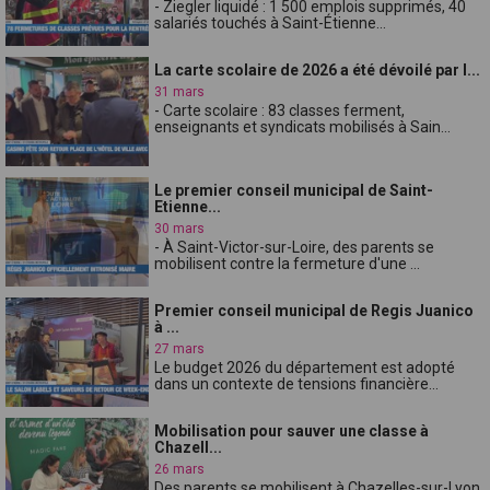
- Ziegler liquidé : 1 500 emplois supprimés, 40
salariés touchés à Saint-Étienne...
La carte scolaire de 2026 a été dévoilé par l...
31 mars
- Carte scolaire : 83 classes ferment,
enseignants et syndicats mobilisés à Sain...
Le premier conseil municipal de Saint-
Etienne...
30 mars
- À Saint-Victor-sur-Loire, des parents se
mobilisent contre la fermeture d'une ...
Premier conseil municipal de Regis Juanico
à ...
27 mars
Le budget 2026 du département est adopté
dans un contexte de tensions financière...
Mobilisation pour sauver une classe à
Chazell...
26 mars
Des parents se mobilisent à Chazelles-sur-Lyon