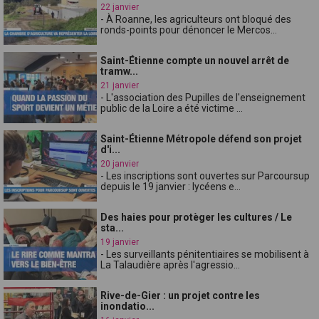
22 janvier
- À Roanne, les agriculteurs ont bloqué des
ronds-points pour dénoncer le Mercos...
Saint-Étienne compte un nouvel arrêt de
tramw...
21 janvier
- L'association des Pupilles de l'enseignement
public de la Loire a été victime ...
Saint-Étienne Métropole défend son projet
d'i...
20 janvier
- Les inscriptions sont ouvertes sur Parcoursup
depuis le 19 janvier : lycéens e...
Des haies pour protèger les cultures / Le
sta...
19 janvier
- Les surveillants pénitentiaires se mobilisent à
La Talaudière après l'agressio...
Rive-de-Gier : un projet contre les
inondatio...