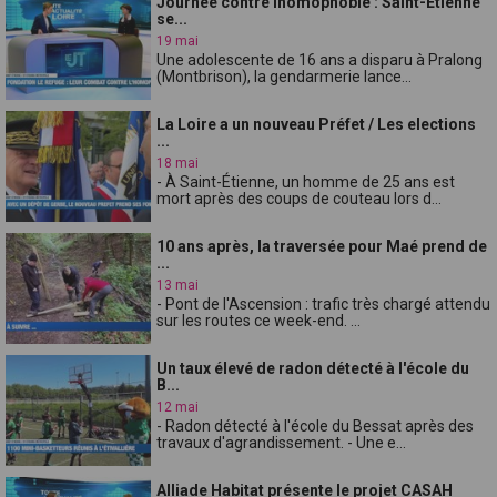
Journée contre lhomophobie : Saint-Étienne
se...
19 mai
Une adolescente de 16 ans a disparu à Pralong
(Montbrison), la gendarmerie lance...
La Loire a un nouveau Préfet / Les elections
...
18 mai
- À Saint-Étienne, un homme de 25 ans est
mort après des coups de couteau lors d...
10 ans après, la traversée pour Maé prend de
...
13 mai
- Pont de l'Ascension : trafic très chargé attendu
sur les routes ce week-end. ...
Un taux élevé de radon détecté à l'école du
B...
12 mai
- Radon détecté à l'école du Bessat après des
travaux d'agrandissement. - Une e...
Alliade Habitat présente le projet CASAH