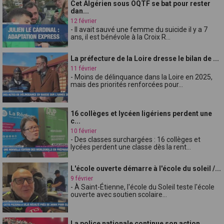
Cet Algérien sous OQTF se bat pour rester
dan...
12 février
- Il avait sauvé une femme du suicide il y a 7
ans, il est bénévole à la Croix R...
La préfecture de la Loire dresse le bilan de ...
11 février
- Moins de délinquance dans la Loire en 2025,
mais des priorités renforcées pour...
16 collèges et lycéen ligériens perdent une
c...
10 février
- Des classes surchargées : 16 collèges et
lycées perdent une classe dès la rent...
L'école ouverte démarre à l'école du soleil /...
9 février
- À Saint-Étienne, l'école du Soleil teste l'école
ouverte avec soutien scolaire...
La police nationale continue son action