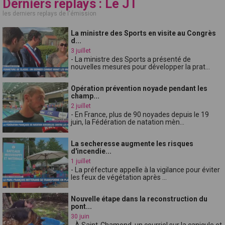
Derniers replays : Le JT
les derniers replays de l'émission
La ministre des Sports en visite au Congrès
d...
3 juillet
- La ministre des Sports a présenté de
nouvelles mesures pour développer la prat...
Opération prévention noyade pendant les
champ...
2 juillet
- En France, plus de 90 noyades depuis le 19
juin, la Fédération de natation mèn...
La secheresse augmente les risques
d'incendie...
1 juillet
- La préfecture appelle à la vigilance pour éviter
les feux de végétation après ...
Nouvelle étape dans la reconstruction du
pont...
30 juin
- À Saint-Chamond, un courriel sur la canicule et