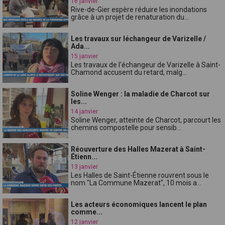
16 janvier
Rive-de-Gier espère réduire les inondations
grâce à un projet de renaturation du...
Les travaux sur léchangeur de Varizelle /
Ada...
15 janvier
Les travaux de l'échangeur de Varizelle à Saint-
Chamond accusent du retard, malg...
Soline Wenger : la maladie de Charcot sur
les...
14 janvier
Soline Wenger, atteinte de Charcot, parcourt les
chemins compostelle pour sensib...
Réouverture des Halles Mazerat à Saint-
Étienn...
13 janvier
Les Halles de Saint-Étienne rouvrent sous le
nom "La Commune Mazerat", 10 mois a...
Les acteurs économiques lancent le plan
comme...
12 janvier