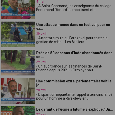
4 mai
- À Saint-Chamond, les enseignants du collège
Énnemond Richard se mobilisent et ...
Une attaque menée dans un festival pour un
ex...
30 avril
- Attentat simulé au Foreztival pour tester la
gestion de crise. - Les Ateliers...
Près de 50 cochons d'Inde abandonnés dans
un ...
29 avril
- Un audit lancé sur les finances de Saint-
Étienne depuis 2021. - Firminy : hau...
Une commission extra-parlementaire voit le
jo...
28 avril
- Disparition inquiétante : appel à témoins lancé
pour un homme à Rive-de-Gier. ...
Le gérant de l'usine à bitume s'explique / Un...
27 avril