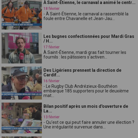
À Saint-Étienne, le carnaval a animé le centr...
18 février
- À Saint-Étienne, le carnaval a rassemblé la
foule entre Chavanelle et Jean-Jau...
Les bugnes confectionnées pour Mardi Gras
/ H...
17 février
À Saint-Étienne, mardi gras fait tourner les
fournils : les pâtissiers s'activen...
Des Ligériens prennent la direction de
Cardif...
16 février
- Le Rugby Club Andrézieux-Bouthéon
embarque 185 supporters pour le deuxième
mat...
Bilan positif après un mois d'ouverture de
La...
13 février
- Qu'est ce qui peut faire annuler une élection ?
Une irrégularité survenue dans...