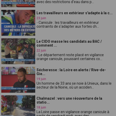
avec des restrictions d'eau dans p...
Les travailleurs en extérieur s'adapte à la c...
23 juin
- Canicule : les travailleurs en extérieur
contraints de s'adapter aux fortes ch...
Le CIDO masse les candidats au BAC /
comment ...
22 juin
- Le département reste placé en vigilance
orange canicule, poussant certaines co...
Sécheresse : la Loire en alerte / Rive-de-
Gie...
19 juin
Un homme de 33 ans se noie à Unieux, dans le
secteur de la Noirie, où un acciden...
Chalmazel : vers une réouverture de la
statio...
18 juin
La Loire passe en vigilance orange canicule à
partir de vendredi midi, avec des ...