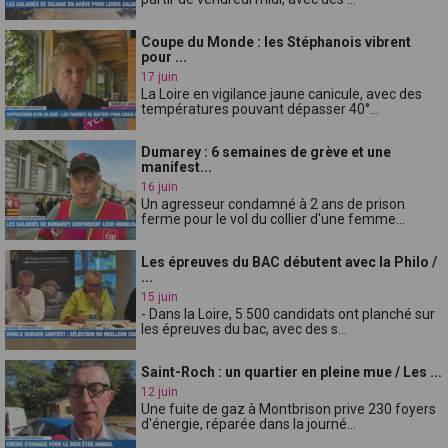
Coupe du Monde : les Stéphanois vibrent
pour ...
17 juin
La Loire en vigilance jaune canicule, avec des
températures pouvant dépasser 40°...
Dumarey : 6 semaines de grève et une
manifest...
16 juin
Un agresseur condamné à 2 ans de prison
ferme pour le vol du collier d'une femme...
Les épreuves du BAC débutent avec la Philo /
...
15 juin
- Dans la Loire, 5 500 candidats ont planché sur
les épreuves du bac, avec des s...
Saint-Roch : un quartier en pleine mue / Les ...
12 juin
Une fuite de gaz à Montbrison prive 230 foyers
d'énergie, réparée dans la journé...