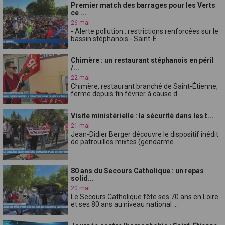
Premier match des barrages pour les Verts
ce ...
26 mai
- Alerte pollution : restrictions renforcées sur le
bassin stéphanois - Saint-É...
Chimère : un restaurant stéphanois en péril
/...
22 mai
Chimère, restaurant branché de Saint-Étienne,
ferme depuis fin février à cause d...
Visite ministérielle : la sécurité dans les t...
21 mai
Jean-Didier Berger découvre le dispositif inédit
de patrouilles mixtes (gendarme...
80 ans du Secours Catholique : un repas
solid...
20 mai
Le Secours Catholique fête ses 70 ans en Loire
et ses 80 ans au niveau national ...