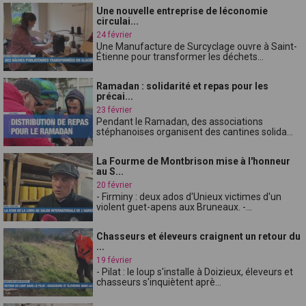
Une nouvelle entreprise de léconomie
circulai...
24 février
Une Manufacture de Surcyclage ouvre à Saint-
Étienne pour transformer les déchets...
Ramadan : solidarité et repas pour les
précai...
23 février
Pendant le Ramadan, des associations
stéphanoises organisent des cantines solida...
La Fourme de Montbrison mise à l'honneur
au S...
20 février
- Firminy : deux ados d'Unieux victimes d'un
violent guet-apens aux Bruneaux. -...
Chasseurs et éleveurs craignent un retour du
...
19 février
- Pilat : le loup s'installe à Doizieux, éleveurs et
chasseurs s'inquiètent aprè...