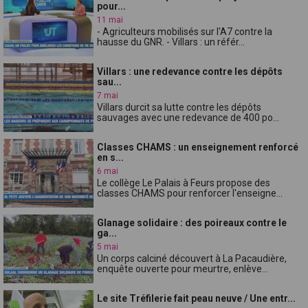
pour...
11 mai
- Agriculteurs mobilisés sur l'A7 contre la
hausse du GNR. - Villars : un référ...
Villars : une redevance contre les dépôts
sau...
7 mai
Villars durcit sa lutte contre les dépôts
sauvages avec une redevance de 400 po...
Classes CHAMS : un enseignement renforcé
en s...
6 mai
Le collège Le Palais à Feurs propose des
classes CHAMS pour renforcer l'enseigne...
Glanage solidaire : des poireaux contre le
ga...
5 mai
Un corps calciné découvert à La Pacaudière,
enquête ouverte pour meurtre, enlève...
Le site Tréfilerie fait peau neuve / Une entr...