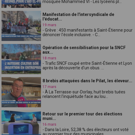
mosquée Mohammed VI - Les lycéens pl...
Manifestation de l'intersyndicale de
l'éducat...
19 mars
- Grève : 450 manifestants à Saint-Étienne pour
dénoncer l'école inclusive. - C...
Opération de sensibilisation pour la SNCF
aux...
18 mars
- Trafic SNCF coupé entre Saint-Étienne et Lyon
après la découverte d'un obus. ...
8 brebis attaquées dans le Pilat, les éleveur...
17 mars
- À La Terrasse-sur-Dorlay, huit brebis tuées
relancent l'inquiétude face au lou...
Retour sur le premier tour des élections
muni...
16 mars
- Dans la Loire, 52,38 % des électeurs ont voté
au premier tour des municipales,...