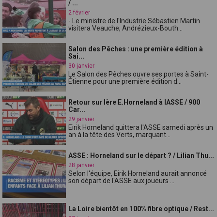
/ ...
2 février
- Le ministre de l'Industrie Sébastien Martin
visitera Veauche, Andrézieux-Bouth...
Salon des Pêches : une première édition à
Sai...
30 janvier
Le Salon des Pêches ouvre ses portes à Saint-
Étienne pour une première édition d...
Retour sur lère E.Horneland à lASSE / 900
Car...
29 janvier
Eirik Horneland quittera l'ASSE samedi après un
an à la tête des Verts, marquant...
ASSE : Horneland sur le départ ? / Lilian Thu...
28 janvier
Selon l'équipe, Eirik Horneland aurait annoncé
son départ de l'ASSE aux joueurs ...
La Loire bientôt en 100% fibre optique / Rest...