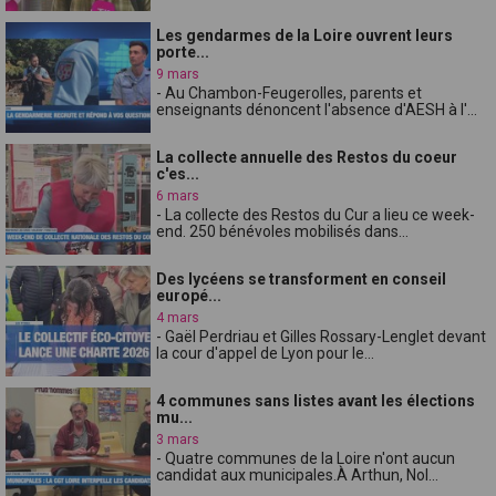
Les gendarmes de la Loire ouvrent leurs
porte...
9 mars
- Au Chambon-Feugerolles, parents et
enseignants dénoncent l'absence d'AESH à l'...
La collecte annuelle des Restos du coeur
c'es...
6 mars
- La collecte des Restos du Cur a lieu ce week-
end. 250 bénévoles mobilisés dans...
Des lycéens se transforment en conseil
europé...
4 mars
- Gaël Perdriau et Gilles Rossary-Lenglet devant
la cour d'appel de Lyon pour le...
4 communes sans listes avant les élections
mu...
3 mars
- Quatre communes de la Loire n'ont aucun
candidat aux municipales.À Arthun, Nol...