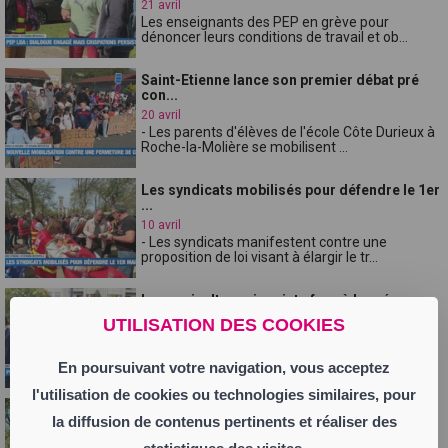
21 avril
Les enseignants des PEP en grève pour
dénoncer leurs conditions de travail et ob...
Saint-Etienne lance son premier débat pré
con...
20 avril
- Les parents d'élèves de l'école Côte Durieux à
Roche-la-Molière se mobilisent ...
Les syndicats mobilisés pour défendre le 1er
...
10 avril
- Les syndicats manifestent contre une
proposition de loi visant à élargir le tr...
Les agriculteurs inquiets face à la présence
...
UTILISATION DES COOKIES
9 avril
- Les forces de l'ordre déjouent un projet
d'action violente à Saint-Étienne à l...
En poursuivant votre navigation, vous acceptez
l'utilisation de cookies ou technologies similaires, pour
La ville et les commerçants unis pour le
la diffusion de contenus pertinents et réaliser des
cent...
8 avril