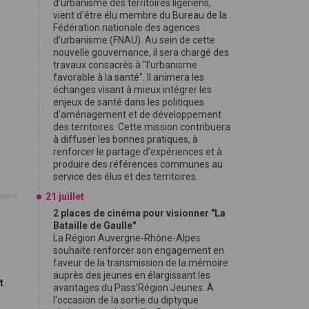
d’urbanisme des territoires ligériens,
vient d'être élu membre du Bureau de la
Fédération nationale des agences
d’urbanisme (FNAU). Au sein de cette
nouvelle gouvernance, il sera chargé des
travaux consacrés à "l’urbanisme
favorable à la santé". Il animera les
échanges visant à mieux intégrer les
enjeux de santé dans les politiques
d’aménagement et de développement
des territoires. Cette mission contribuera
à diffuser les bonnes pratiques, à
renforcer le partage d’expériences et à
produire des références communes au
service des élus et des territoires.
21 juillet
tart=0
2 places de cinéma pour visionner "La
Bataille de Gaulle"
La Région Auvergne-Rhône-Alpes
souhaite renforcer son engagement en
faveur de la transmission de la mémoire
auprès des jeunes en élargissant les
t
avantages du Pass'Région Jeunes. À
l'occasion de la sortie du diptyque