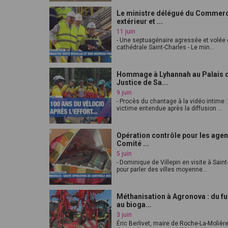
Le ministre délégué du Commer
extérieur et ...
11 juin
- Une septuagénaire agressée et volée 
cathédrale Saint-Charles - Le min...
Hommage à Lyhannah au Palais 
Justice de Sa...
9 juin
- Procès du chantage à la vidéo intime :
victime entendue après la diffusion ...
Opération contrôle pour les agen
Comité ...
5 juin
- Dominique de Villepin en visite à Sain
pour parler des villes moyenne...
Méthanisation à Agronova : du f
au bioga...
3 juin
Éric Berlivet, maire de Roche-La-Molièr