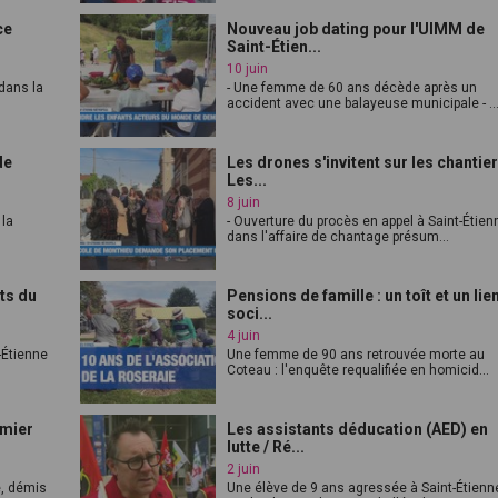
ce
Nouveau job dating pour l'UIMM de
Saint-Étien...
10 juin
dans la
- Une femme de 60 ans décède après un
accident avec une balayeuse municipale - ..
de
Les drones s'invitent sur les chantier
Les...
8 juin
 la
- Ouverture du procès en appel à Saint-Étien
dans l'affaire de chantage présum...
ts du
Pensions de famille : un toît et un lie
soci...
4 juin
t-Étienne
Une femme de 90 ans retrouvée morte au
Coteau : l'enquête requalifiée en homicid...
umier
Les assistants déducation (AED) en
lutte / Ré...
2 juin
e, démis
Une élève de 9 ans agressée à Saint-Étienn