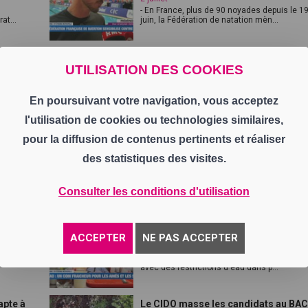
- En France, plus de 90 noyades depuis le 1
at...
juin, la Fédération de natation mèn...
ques
Nouvelle étape dans la reconstructi
du pont...
UTILISATION DES COOKIES
30 juin
r éviter
- À Saint-Chamond, un courriel sur la canicu
En poursuivant votre navigation, vous acceptez
et l'usage de l'IA déclenche une ...
l'utilisation de cookies ou technologies similaires,
pour la diffusion de contenus pertinents et réaliser
Canicule : des associations organis
des ma...
des statistiques des visites.
26 juin
au
- La Loire renforce les restrictions face à la
..
canicule et active son centre opé...
Consulter les conditions d'utilisation
e à la
Canicule : Comment protéger les aî
dans le...
ACCEPTER
NE PAS ACCEPTER
24 juin
icule
- La Loire passe en vigilance rouge canicule
avec des restrictions d'eau dans p...
apte à
Le CIDO masse les candidats au BAC