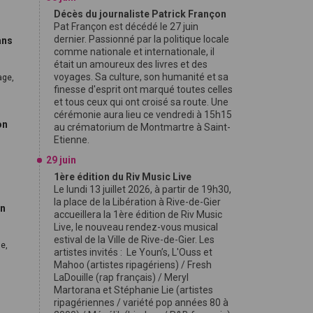
Décès du journaliste Patrick Françon
Pat Françon est décédé le 27 juin
dernier. Passionné par la politique locale
ans
comme nationale et internationale, il
était un amoureux des livres et des
voyages. Sa culture, son humanité et sa
age,
finesse d'esprit ont marqué toutes celles
et tous ceux qui ont croisé sa route. Une
cérémonie aura lieu ce vendredi à 15h15
on
au crématorium de Montmartre à Saint-
Etienne.
29 juin
1ère édition du Riv Music Live
Le lundi 13 juillet 2026, à partir de 19h30,
la place de la Libération à Rive-de-Gier
en
accueillera la 1ère édition de Riv Music
Live, le nouveau rendez-vous musical
estival de la Ville de Rive-de-Gier. Les
e,
artistes invités : Le Youn’s, L'Ouss et
Mahoo (artistes ripagériens) / Fresh
LaDouille (rap français) / Meryl
Martorana et Stéphanie Lie (artistes
ripagériennes / variété pop années 80 à