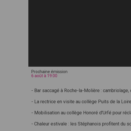
Prochaine émission
6 août à 19:00
- Bar saccagé à Roche-la-Molière : cambriolage,
- La rectrice en visite au collège Puits de la Loir
- Mobilisation au collège Honoré d'Urfé pour ré
- Chaleur estivale : les Stéphanois profitent du sol