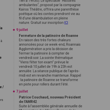
18h à 19h30). Le spectacle "Histoires
ambulantes", proposé par la compagnie
Kaïros Théâtre, offrira une parenthèse
poétique où les contes prendront vie au
fil d'une déambulation en pleine
nature. Gratuit sur inscription
ICI
la
9 juillet
Fermeture de la patinoire de Roanne
En raison des très fortes chaleurs
 à
annoncées pour ce week-end, Roannais
Agglomération a pris la décision de
fermer la patinoire à compter de
e
vendredi soir. La soirée thématique
"Viens fêter ton exam" prévue le
vendredi 10 juillet de 19h à 23h est
annulée. La séance publique de l’après-
midi est en revanche maintenue. Rappel
: la patinoire de Roanne se transforme
en piste pour rollers durant l'été.
e /
7 juillet
Patrice Couchaud, nouveau Président
ers
de l'AMR42
Suite à l'assemblée générale annuelle de