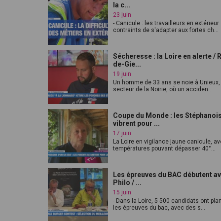
la c...
23 juin
- Canicule : les travailleurs en extérieur
contraints de s'adapter aux fortes ch...
Sécheresse : la Loire en alerte / 
de-Gie...
19 juin
Un homme de 33 ans se noie à Unieux,
secteur de la Noirie, où un acciden...
Coupe du Monde : les Stéphanoi
vibrent pour ...
17 juin
La Loire en vigilance jaune canicule, a
températures pouvant dépasser 40°...
Les épreuves du BAC débutent av
Philo / ...
15 juin
- Dans la Loire, 5 500 candidats ont pl
les épreuves du bac, avec des s...