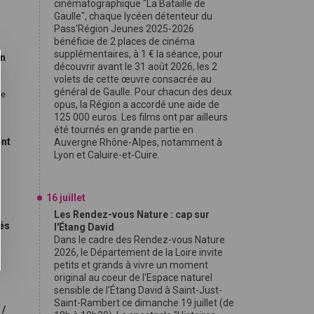
cinématographique "La Bataille de
9
Gaulle", chaque lycéen détenteur du
Pass'Région Jeunes 2025-2026
bénéficie de 2 places de cinéma
supplémentaires, à 1 € la séance, pour
on
découvrir avant le 31 août 2026, les 2
volets de cette œuvre consacrée au
général de Gaulle. Pour chacun des deux
le
opus, la Région a accordé une aide de
125 000 euros. Les films ont par ailleurs
été tournés en grande partie en
ent
Auvergne Rhône-Alpes, notamment à
Lyon et Caluire-et-Cuire.
16 juillet
Les Rendez-vous Nature : cap sur
nés
l'Étang David
Dans le cadre des Rendez-vous Nature
2026, le Département de la Loire invite
,
petits et grands à vivre un moment
original au coeur de l'Espace naturel
sensible de l'Étang David à Saint-Just-
Saint-Rambert ce dimanche 19 juillet (de
 /