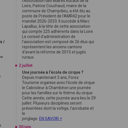
l'Association des Maires Ruraux de la
Loire, Patrice Couchaud, maire de la
commune de Champdieu, a été élu au
poste de Président de l'AMR42 pour le
mandat 2026-2033. Il succède à Marc
Lapallus, à la tête de cette association
.
qui compte 225 adhérents dans la Loire.
Le conseil d'administration de
s /
l'association est composé de 26 élus qui
représentent les anciens cantons
d'avant la réforme de 2015 et jugés
ne
ruraux.
2 juillet
Une journée à l’école de cirque ?
n
Depuis maintenant 3 ans, Forez
Tourisme organise avec l’école de cirque
le Cabrioleur à Chambéon une journée
pour les familles sur le thême du cirque.
Cette année, cette journée aura lieu le 29
juillet. Plusieurs disciplines seront
présentées dont la voltige, l’acrobatie et
le
jonglage.
EN SAVOIR +
e
30 juin