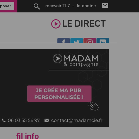
recevoir TL7 - la chaine
poser
LE
DIRECT
fil info