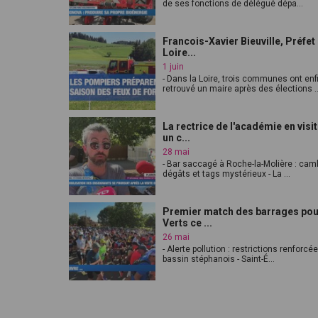
de ses fonctions de délégué dépa...
Francois-Xavier Bieuville, Préfet 
Loire...
1 juin
- Dans la Loire, trois communes ont enf
retrouvé un maire après des élections ..
La rectrice de l'académie en visi
un c...
28 mai
- Bar saccagé à Roche-la-Molière : cam
dégâts et tags mystérieux - La ...
Premier match des barrages pou
Verts ce ...
26 mai
- Alerte pollution : restrictions renforcé
bassin stéphanois - Saint-É...