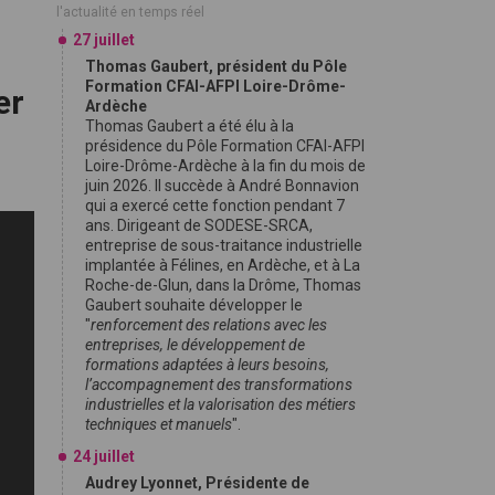
l'actualité en temps réel
27 juillet
Thomas Gaubert, président du Pôle
Formation CFAI-AFPI Loire-Drôme-
er
Ardèche
Thomas Gaubert a été élu à la
présidence du Pôle Formation CFAI-AFPI
Loire-Drôme-Ardèche à la fin du mois de
juin 2026. Il succède à André Bonnavion
qui a exercé cette fonction pendant 7
ans. Dirigeant de SODESE-SRCA,
entreprise de sous-traitance industrielle
implantée à Félines, en Ardèche, et à La
Roche-de-Glun, dans la Drôme, Thomas
Gaubert souhaite développer le
"
renforcement des relations avec les
entreprises, le développement de
formations adaptées à leurs besoins,
l’accompagnement des transformations
industrielles et la valorisation des métiers
techniques et manuels
".
24 juillet
Audrey Lyonnet, Présidente de