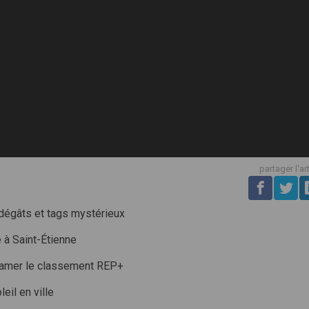
partager l'ar
 dégâts et tags mystérieux
e à Saint-Étienne
clamer le classement REP+
eil en ville