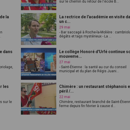
sur le chemin du retour de l'école B...
de la
La rectrice de l'académie en visite d
un c...
29 mai
in
- Bar saccagé à Roche-la-Molière : cambriol
.
dégâts et tags mystérieux - La ...
te dans
Le collège Honoré d'Urfé continue s
mouveme...
27 mai
briolage,
- Saint-Étienne : la santé au cur du conseil
municipal et du plan de Régis Juani...
r les
Chimère : un restaurant stéphanois 
péril /...
22 mai
es sur le
Chimère, restaurant branché de Saint-Étienn
ferme depuis fin février à cause d...