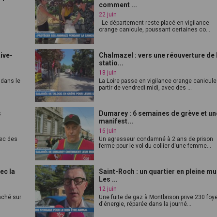
comment ...
22 juin
- Le département reste placé en vigilance
orange canicule, poussant certaines co...
Rive-
Chalmazel : vers une réouverture de 
statio...
18 juin
 dans le
La Loire passe en vigilance orange canicule
partir de vendredi midi, avec des ...
s
Dumarey : 6 semaines de grève et un
manifest...
16 juin
vec des
Un agresseur condamné à 2 ans de prison
ferme pour le vol du collier d'une femme...
ec la
Saint-Roch : un quartier en pleine mu
Les ...
12 juin
anché sur
Une fuite de gaz à Montbrison prive 230 foy
d'énergie, réparée dans la journé...