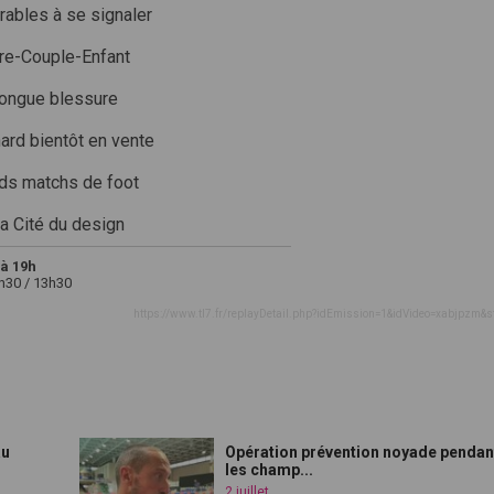
érables à se signaler
re-Couple-Enfant
longue blessure
ard bientôt en vente
nds matchs de foot
la Cité du design
à 19h
2h30 / 13h30
https://www.tl7.fr/replayDetail.php?idEmission=1&idVideo=xabjpzm&s
au
Opération prévention noyade pendan
les champ...
2 juillet