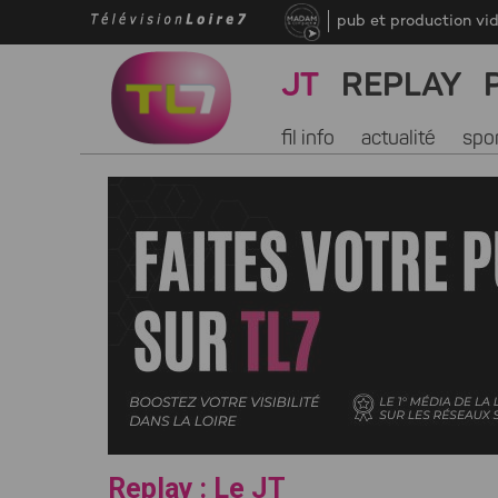
pub et production vi
JT
REPLAY
fil info
actualité
spo
Replay : Le JT