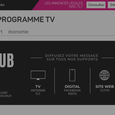
LES ANNONCES LÉGALES
déo
Consulter
Dé
AVEC TL7
PROGRAMME TV
rt
économie