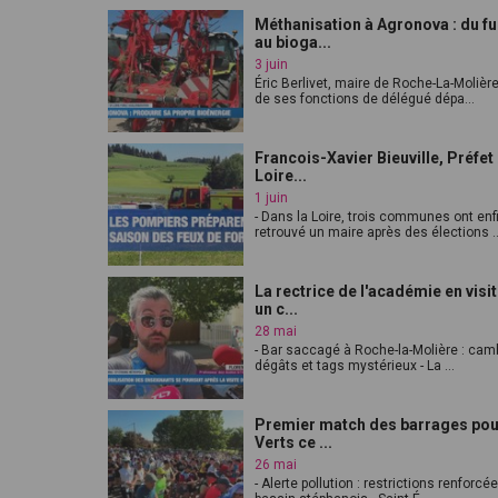
Méthanisation à Agronova : du f
au bioga...
3 juin
Éric Berlivet, maire de Roche-La-Molièr
de ses fonctions de délégué dépa...
Francois-Xavier Bieuville, Préfet 
Loire...
1 juin
- Dans la Loire, trois communes ont enf
retrouvé un maire après des élections ..
La rectrice de l'académie en visi
un c...
28 mai
- Bar saccagé à Roche-la-Molière : cam
dégâts et tags mystérieux - La ...
Premier match des barrages pou
Verts ce ...
26 mai
- Alerte pollution : restrictions renforcé