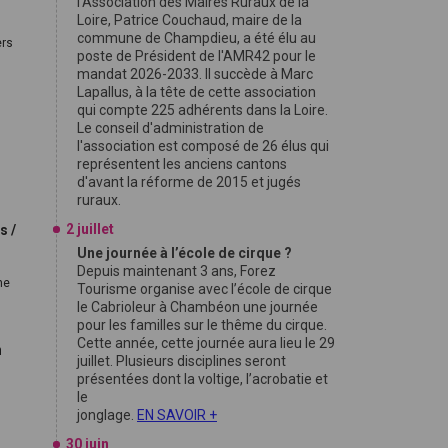
l'Association des Maires Ruraux de la
Loire, Patrice Couchaud, maire de la
commune de Champdieu, a été élu au
ers
poste de Président de l'AMR42 pour le
mandat 2026-2033. Il succède à Marc
Lapallus, à la tête de cette association
qui compte 225 adhérents dans la Loire.
Le conseil d'administration de
l'association est composé de 26 élus qui
représentent les anciens cantons
.
d'avant la réforme de 2015 et jugés
ruraux.
2 juillet
s /
Une journée à l’école de cirque ?
Depuis maintenant 3 ans, Forez
ne
Tourisme organise avec l’école de cirque
le Cabrioleur à Chambéon une journée
pour les familles sur le thême du cirque.
Cette année, cette journée aura lieu le 29
n
juillet. Plusieurs disciplines seront
présentées dont la voltige, l’acrobatie et
le
jonglage.
EN SAVOIR +
30 juin