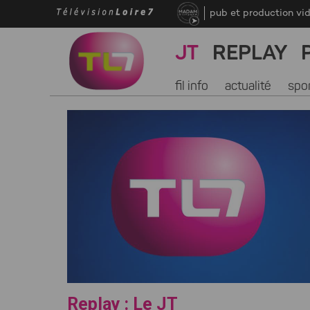
pub et production vi
JT
REPLAY
fil info
actualité
spo
Replay : Le JT