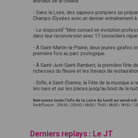
animaux de la chaleur.
- Dans la Loire, des sapeurs-pompiers se préparent
Champs-Élysées avec un dernier entraînement à
- Le dispositif “Mon conseil en évolution profe
dans leur reconversion avec 17 conseillers répartis
- À Saint-Martin-la-Plaine, deux jeunes girafes o
première fois au parc zoologique.
- À Saint-Just-Saint-Rambert, la première fête de
richesses du fleuve et les travaux de restauratio
- Enfin, à Saint-Étienne, la Fête de la musique 
les rues et sur les places jusqu'au bout de la nuit
Retrouvez toute l'info de la Loire du lundi au vendredi 
Rediffusion : 20h30 / 22h30 / 6h00 / 7h00 / 8h00 / 9h00 / 1
Derniers replays : Le JT