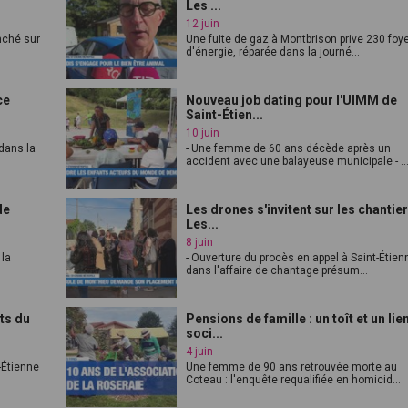
Les ...
12 juin
anché sur
Une fuite de gaz à Montbrison prive 230 foy
d'énergie, réparée dans la journé...
ce
Nouveau job dating pour l'UIMM de
Saint-Étien...
10 juin
dans la
- Une femme de 60 ans décède après un
accident avec une balayeuse municipale - ..
de
Les drones s'invitent sur les chantier
Les...
8 juin
 la
- Ouverture du procès en appel à Saint-Étien
dans l'affaire de chantage présum...
ts du
Pensions de famille : un toît et un lie
soci...
4 juin
t-Étienne
Une femme de 90 ans retrouvée morte au
Coteau : l'enquête requalifiée en homicid...