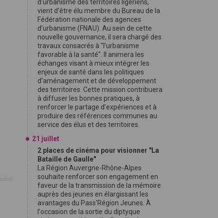
d’urbanisme des territoires ligériens,
vient d'être élu membre du Bureau de la
Fédération nationale des agences
d’urbanisme (FNAU). Au sein de cette
nouvelle gouvernance, il sera chargé des
travaux consacrés à "l’urbanisme
favorable à la santé". Il animera les
échanges visant à mieux intégrer les
enjeux de santé dans les politiques
d’aménagement et de développement
des territoires. Cette mission contribuera
à diffuser les bonnes pratiques, à
renforcer le partage d’expériences et à
produire des références communes au
service des élus et des territoires.
21 juillet
2 places de cinéma pour visionner "La
Bataille de Gaulle"
La Région Auvergne-Rhône-Alpes
souhaite renforcer son engagement en
tart=0
faveur de la transmission de la mémoire
auprès des jeunes en élargissant les
avantages du Pass'Région Jeunes. À
l'occasion de la sortie du diptyque