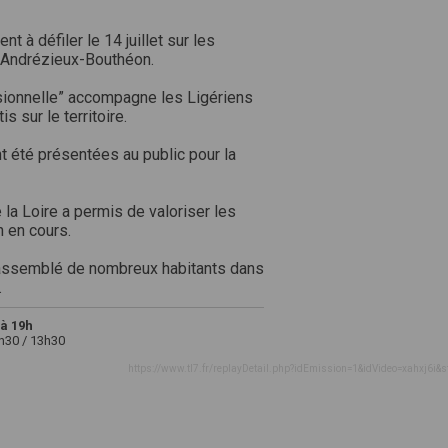
 à défiler le 14 juillet sur les
 Andrézieux-Bouthéon.
ssionnelle” accompagne les Ligériens
 sur le territoire.
nt été présentées au public pour la
 la Loire a permis de valoriser les
n en cours.
a rassemblé de nombreux habitants dans
.
à 19h
2h30 / 13h30
https://www.tl7.fr/replayDetail.php?idEmission=1&idVideo=xahxj6i&s