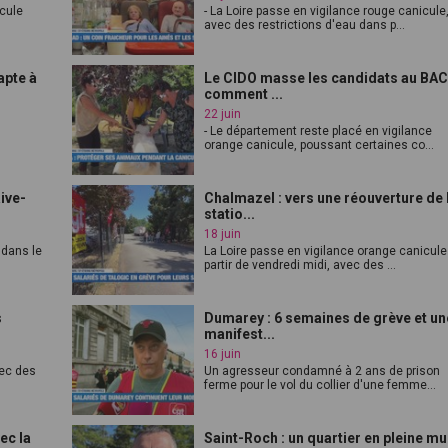
icule
- La Loire passe en vigilance rouge canicule
avec des restrictions d'eau dans p...
apte à
Le CIDO masse les candidats au BAC
comment ...
22 juin
- Le département reste placé en vigilance
orange canicule, poussant certaines co...
Rive-
Chalmazel : vers une réouverture de 
statio...
18 juin
 dans le
La Loire passe en vigilance orange canicule
partir de vendredi midi, avec des ...
s
Dumarey : 6 semaines de grève et un
manifest...
16 juin
vec des
Un agresseur condamné à 2 ans de prison
ferme pour le vol du collier d'une femme...
ec la
Saint-Roch : un quartier en pleine mu