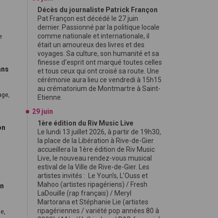
Décès du journaliste Patrick Françon
Pat Françon est décédé le 27 juin
dernier. Passionné par la politique locale
comme nationale et internationale, il
e
était un amoureux des livres et des
voyages. Sa culture, son humanité et sa
finesse d'esprit ont marqué toutes celles
ans
et tous ceux qui ont croisé sa route. Une
cérémonie aura lieu ce vendredi à 15h15
au crématorium de Montmartre à Saint-
age,
Etienne.
29 juin
1ère édition du Riv Music Live
on
Le lundi 13 juillet 2026, à partir de 19h30,
la place de la Libération à Rive-de-Gier
accueillera la 1ère édition de Riv Music
Live, le nouveau rendez-vous musical
estival de la Ville de Rive-de-Gier. Les
artistes invités : Le Youn’s, L'Ouss et
Mahoo (artistes ripagériens) / Fresh
en
LaDouille (rap français) / Meryl
Martorana et Stéphanie Lie (artistes
ripagériennes / variété pop années 80 à
e,