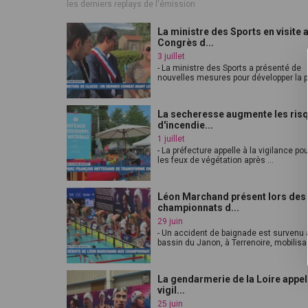
les derniers replays de l'émission
La ministre des Sports en visite 
Congrès d...
3 juillet
- La ministre des Sports a présenté de
nouvelles mesures pour développer la pr
La secheresse augmente les ris
d'incendie...
1 juillet
- La préfecture appelle à la vigilance pou
les feux de végétation après ...
Léon Marchand présent lors des
championnats d...
29 juin
- Un accident de baignade est survenu 
bassin du Janon, à Terrenoire, mobilisa.
La gendarmerie de la Loire appell
vigil...
25 juin