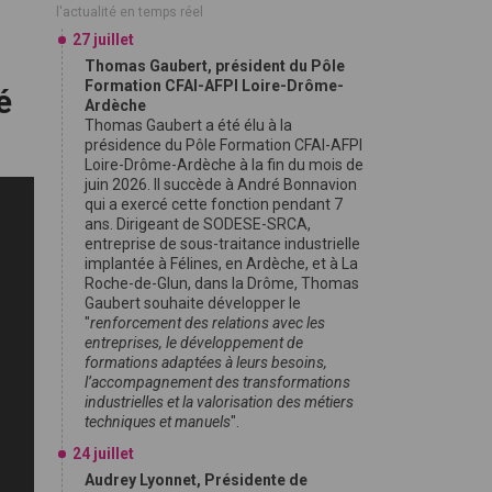
l'actualité en temps réel
27 juillet
Thomas Gaubert, président du Pôle
Formation CFAI-AFPI Loire-Drôme-
é
Ardèche
Thomas Gaubert a été élu à la
présidence du Pôle Formation CFAI-AFPI
Loire-Drôme-Ardèche à la fin du mois de
juin 2026. Il succède à André Bonnavion
qui a exercé cette fonction pendant 7
ans. Dirigeant de SODESE-SRCA,
entreprise de sous-traitance industrielle
implantée à Félines, en Ardèche, et à La
Roche-de-Glun, dans la Drôme, Thomas
Gaubert souhaite développer le
"
renforcement des relations avec les
entreprises, le développement de
formations adaptées à leurs besoins,
l’accompagnement des transformations
industrielles et la valorisation des métiers
techniques et manuels
".
24 juillet
Audrey Lyonnet, Présidente de