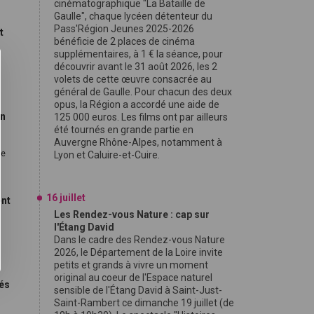
cinématographique "La Bataille de
Gaulle", chaque lycéen détenteur du
Pass'Région Jeunes 2025-2026
t
bénéficie de 2 places de cinéma
supplémentaires, à 1 € la séance, pour
découvrir avant le 31 août 2026, les 2
9
volets de cette œuvre consacrée au
général de Gaulle. Pour chacun des deux
opus, la Région a accordé une aide de
on
125 000 euros. Les films ont par ailleurs
été tournés en grande partie en
Auvergne Rhône-Alpes, notamment à
le
Lyon et Caluire-et-Cuire.
16 juillet
ent
Les Rendez-vous Nature : cap sur
l'Étang David
Dans le cadre des Rendez-vous Nature
2026, le Département de la Loire invite
petits et grands à vivre un moment
original au coeur de l'Espace naturel
nés
sensible de l'Étang David à Saint-Just-
Saint-Rambert ce dimanche 19 juillet (de