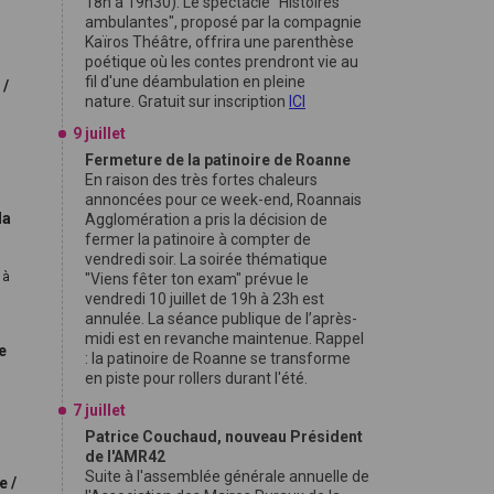
18h à 19h30). Le spectacle "Histoires
,
ambulantes", proposé par la compagnie
Kaïros Théâtre, offrira une parenthèse
poétique où les contes prendront vie au
fil d'une déambulation en pleine
 /
nature. Gratuit sur inscription
ICI
9 juillet
Fermeture de la patinoire de Roanne
En raison des très fortes chaleurs
annoncées pour ce week-end, Roannais
la
Agglomération a pris la décision de
fermer la patinoire à compter de
vendredi soir. La soirée thématique
 à
"Viens fêter ton exam" prévue le
vendredi 10 juillet de 19h à 23h est
annulée. La séance publique de l’après-
midi est en revanche maintenue. Rappel
e
: la patinoire de Roanne se transforme
en piste pour rollers durant l'été.
7 juillet
Patrice Couchaud, nouveau Président
de l'AMR42
Suite à l'assemblée générale annuelle de
e /