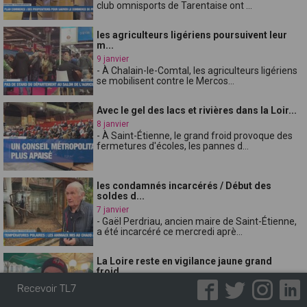
club omnisports de Tarentaise ont ...
les agriculteurs ligériens poursuivent leur
m...
9 janvier
- À Chalain-le-Comtal, les agriculteurs ligériens
se mobilisent contre le Mercos...
Avec le gel des lacs et rivières dans la Loir...
8 janvier
- À Saint-Étienne, le grand froid provoque des
fermetures d'écoles, les pannes d...
les condamnés incarcérés / Début des
soldes d...
7 janvier
- Gaël Perdriau, ancien maire de Saint-Étienne,
a été incarcéré ce mercredi aprè...
La Loire reste en vigilance jaune grand
froid...
6 janvier
Recevoir TL7
- Malgré la vigilance jaune grand froid, neige et
verglas, de nombreux Ligériens...