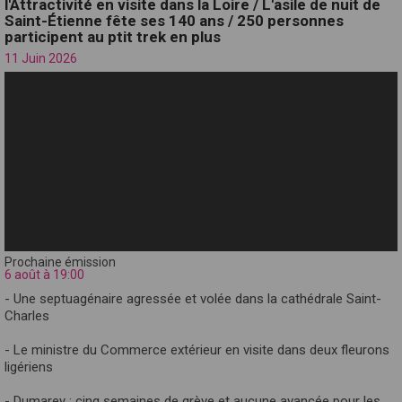
l'Attractivité en visite dans la Loire / L'asile de nuit de
Saint-Étienne fête ses 140 ans / 250 personnes
participent au ptit trek en plus
11 Juin 2026
Prochaine émission
6 août à 19:00
- Une septuagénaire agressée et volée dans la cathédrale Saint-
Charles
- Le ministre du Commerce extérieur en visite dans deux fleurons
ligériens
- Dumarey : cinq semaines de grève et aucune avancée pour les