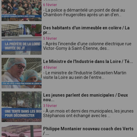
6 février
- La police a démantelé un point de deal au
Chambon-Feugerolles après un an d'en...
Des habitants d'un immeuble en colère / La
pr...
5 février
- Après l'incendie d'une colonne électrique rue
Victor-Gomy à Saint-Étienne, des...
Le Ministre de l'Industrie dans la Loire / Té...
4 février
- Le ministre de l'Industrie Sébastien Martin
visite la Loire au sein de l'entre...
Les jeunes parlent des municipales / Deux
nou...
3 février
- À un mois et demi des municipales, les jeunes
Stéphanois ont échangé avec les ...
Philippe Montanier nouveau coach des Verts
/ ...