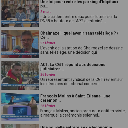
Une loi pour rentre les parking d'hôpitaux
pu...
2 mars
- Un accident entre deux poids lourds sur la
RN88 à hauteur de l'A72 a entraîné ...
Chalmazel : quel avenir sans télésiège ? /
Ce...
27 février
L'avenir de la station de Chalmazel se dessine
sans télésiège, une décision qui ...
ACI : La CGT répond aux décisions
judiciaires...
26 février
Un représentant syndical de la CGT revient sur
les décisions du tribunal concern...
François Molins à Saint-Étienne : une
cérémon...
25 février
François Molins, ancien procureur antiterroriste,
a marqué la cérémonie solennel...
Une nouvelle entreprise de léconomie