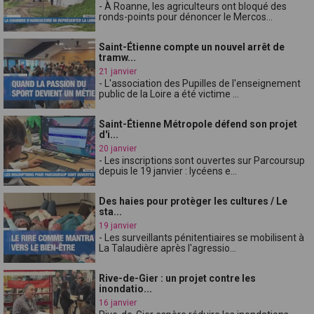
- À Roanne, les agriculteurs ont bloqué des
ronds-points pour dénoncer le Mercos...
Saint-Étienne compte un nouvel arrêt de
tramw...
21 janvier
- L'association des Pupilles de l'enseignement
public de la Loire a été victime ...
Saint-Étienne Métropole défend son projet
d'i...
20 janvier
- Les inscriptions sont ouvertes sur Parcoursup
depuis le 19 janvier : lycéens e...
Des haies pour protèger les cultures / Le
sta...
19 janvier
- Les surveillants pénitentiaires se mobilisent à
La Talaudière après l'agressio...
Rive-de-Gier : un projet contre les
inondatio...
16 janvier