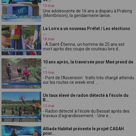
19 mai
Une adolescente de 16 ans a disparu à Pralong
(Montbrison), la gendarmerie lance...
La Loire a un nouveau Préfet / Les elections
...
18 mai
- À Saint-Étienne, un homme de 25 ans est
mort après des coups de couteau lors d...
10 ans après, la traversée pour Maé prend de
...
13 mai
- Pont de l'Ascension : trafic très chargé attendu
sur les routes ce week-end. ...
Un taux élevé de radon détecté à l'école du
B...
12 mai
- Radon détecté à l'école du Bessat après des
travaux d'agrandissement. - Une e...
Alliade Habitat présente le projet CASAH
pour...