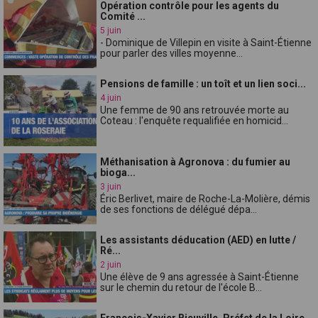
Opération contrôle pour les agents du
Comité ...
5 juin
- Dominique de Villepin en visite à Saint-Étienne
pour parler des villes moyenne...
Pensions de famille : un toît et un lien soci...
4 juin
Une femme de 90 ans retrouvée morte au
Coteau : l'enquête requalifiée en homicid...
Méthanisation à Agronova : du fumier au
bioga...
3 juin
Éric Berlivet, maire de Roche-La-Molière, démis
de ses fonctions de délégué dépa...
Les assistants déducation (AED) en lutte /
Ré...
2 juin
Une élève de 9 ans agressée à Saint-Étienne
sur le chemin du retour de l'école B...
Francois-Xavier Bieuville, Préfet de la Loire...