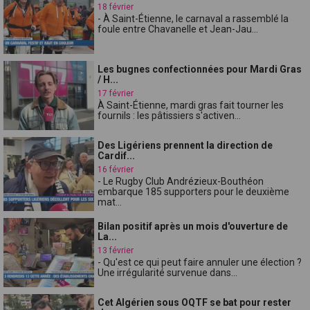
18 février
- À Saint-Étienne, le carnaval a rassemblé la
foule entre Chavanelle et Jean-Jau...
Les bugnes confectionnées pour Mardi Gras
/ H...
17 février
À Saint-Étienne, mardi gras fait tourner les
fournils : les pâtissiers s'activen...
Des Ligériens prennent la direction de
Cardif...
16 février
- Le Rugby Club Andrézieux-Bouthéon
embarque 185 supporters pour le deuxième
mat...
Bilan positif après un mois d'ouverture de
La...
13 février
- Qu'est ce qui peut faire annuler une élection ?
Une irrégularité survenue dans...
Cet Algérien sous OQTF se bat pour rester