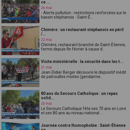
ce ...
26 mai
- Alerte pollution : restrictions renforcées sur le
bassin stéphanois - Saint-É...
Chimère : un restaurant stéphanois en péril
/...
22 mai
Chimère, restaurant branché de Saint-Étienne,
ferme depuis fin février à cause d...
Visite ministérielle : la sécurité dans les t...
21 mai
Jean-Didier Berger découvre le dispositif inédit
de patrouilles mixtes (gendarme...
80 ans du Secours Catholique : un repas
solid...
20 mai
Le Secours Catholique fête ses 70 ans en Loire
et ses 80 ans au niveau national ...
Journée contre lhomophobie : Saint-Étienne
se...