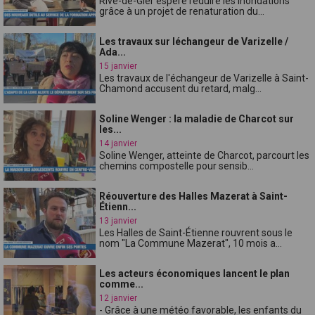
Rive-de-Gier espère réduire les inondations
grâce à un projet de renaturation du...
Les travaux sur léchangeur de Varizelle /
Ada...
15 janvier
Les travaux de l'échangeur de Varizelle à Saint-
Chamond accusent du retard, malg...
Soline Wenger : la maladie de Charcot sur
les...
14 janvier
Soline Wenger, atteinte de Charcot, parcourt les
chemins compostelle pour sensib...
Réouverture des Halles Mazerat à Saint-
Étienn...
13 janvier
Les Halles de Saint-Étienne rouvrent sous le
nom "La Commune Mazerat", 10 mois a...
Les acteurs économiques lancent le plan
comme...
12 janvier
- Grâce à une météo favorable, les enfants du