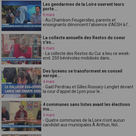
Les gendarmes de la Loire ouvrent leurs
porte...
9 mars
- Au Chambon-Feugerolles, parents et
enseignants dénoncent l'absence d'AESH à l'...
La collecte annuelle des Restos du coeur
c'es...
6 mars
- La collecte des Restos du Cur a lieu ce week-
end. 250 bénévoles mobilisés dans...
Des lycéens se transforment en conseil
europé...
4 mars
- Gaël Perdriau et Gilles Rossary-Lenglet devant
la cour d'appel de Lyon pour le...
4 communes sans listes avant les élections
mu...
3 mars
- Quatre communes de la Loire n'ont aucun
candidat aux municipales.À Arthun, Nol...