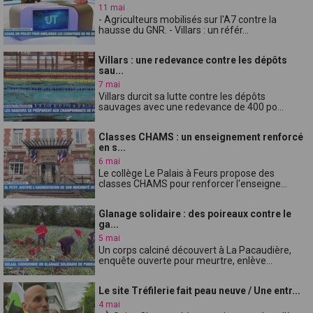
11 mai
- Agriculteurs mobilisés sur l'A7 contre la
hausse du GNR. - Villars : un référ...
Villars : une redevance contre les dépôts
sau...
7 mai
Villars durcit sa lutte contre les dépôts
sauvages avec une redevance de 400 po...
Classes CHAMS : un enseignement renforcé
en s...
6 mai
Le collège Le Palais à Feurs propose des
classes CHAMS pour renforcer l'enseigne...
Glanage solidaire : des poireaux contre le
ga...
5 mai
Un corps calciné découvert à La Pacaudière,
enquête ouverte pour meurtre, enlève...
Le site Tréfilerie fait peau neuve / Une entr...
4 mai