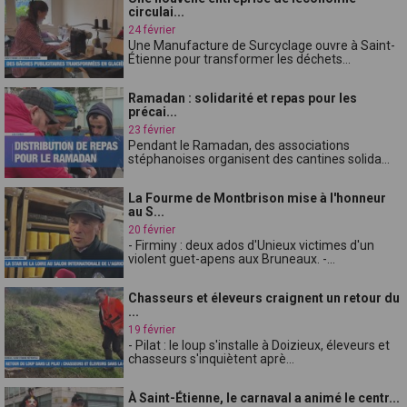
circulai...
24 février
Une Manufacture de Surcyclage ouvre à Saint-
Étienne pour transformer les déchets...
Ramadan : solidarité et repas pour les
précai...
23 février
Pendant le Ramadan, des associations
stéphanoises organisent des cantines solida...
La Fourme de Montbrison mise à l'honneur
au S...
20 février
- Firminy : deux ados d'Unieux victimes d'un
violent guet-apens aux Bruneaux. -...
Chasseurs et éleveurs craignent un retour du
...
19 février
- Pilat : le loup s'installe à Doizieux, éleveurs et
chasseurs s'inquiètent aprè...
À Saint-Étienne, le carnaval a animé le centr...