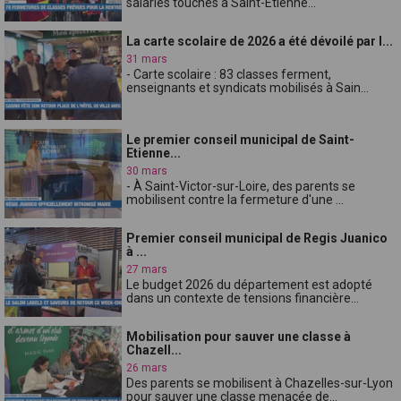
salariés touchés à Saint-Étienne...
La carte scolaire de 2026 a été dévoilé par l...
31 mars
- Carte scolaire : 83 classes ferment,
enseignants et syndicats mobilisés à Sain...
Le premier conseil municipal de Saint-
Etienne...
30 mars
- À Saint-Victor-sur-Loire, des parents se
mobilisent contre la fermeture d'une ...
Premier conseil municipal de Regis Juanico
à ...
27 mars
Le budget 2026 du département est adopté
dans un contexte de tensions financière...
Mobilisation pour sauver une classe à
Chazell...
26 mars
Des parents se mobilisent à Chazelles-sur-Lyon
pour sauver une classe menacée de...