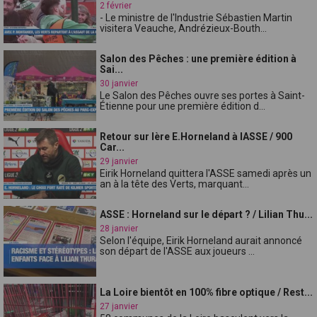
2 février
- Le ministre de l'Industrie Sébastien Martin
visitera Veauche, Andrézieux-Bouth...
Salon des Pêches : une première édition à
Sai...
30 janvier
Le Salon des Pêches ouvre ses portes à Saint-
Étienne pour une première édition d...
Retour sur lère E.Horneland à lASSE / 900
Car...
29 janvier
Eirik Horneland quittera l'ASSE samedi après un
an à la tête des Verts, marquant...
ASSE : Horneland sur le départ ? / Lilian Thu...
28 janvier
Selon l'équipe, Eirik Horneland aurait annoncé
son départ de l'ASSE aux joueurs ...
La Loire bientôt en 100% fibre optique / Rest...
27 janvier