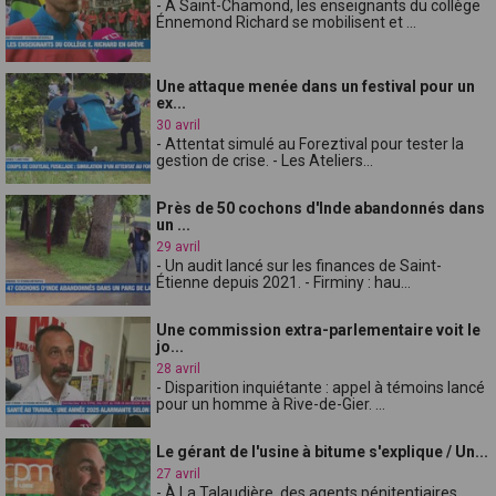
- À Saint-Chamond, les enseignants du collège
Énnemond Richard se mobilisent et ...
Une attaque menée dans un festival pour un
ex...
30 avril
- Attentat simulé au Foreztival pour tester la
gestion de crise. - Les Ateliers...
Près de 50 cochons d'Inde abandonnés dans
un ...
29 avril
- Un audit lancé sur les finances de Saint-
Étienne depuis 2021. - Firminy : hau...
Une commission extra-parlementaire voit le
jo...
28 avril
- Disparition inquiétante : appel à témoins lancé
pour un homme à Rive-de-Gier. ...
Le gérant de l'usine à bitume s'explique / Un...
27 avril
- À La Talaudière, des agents pénitentiaires