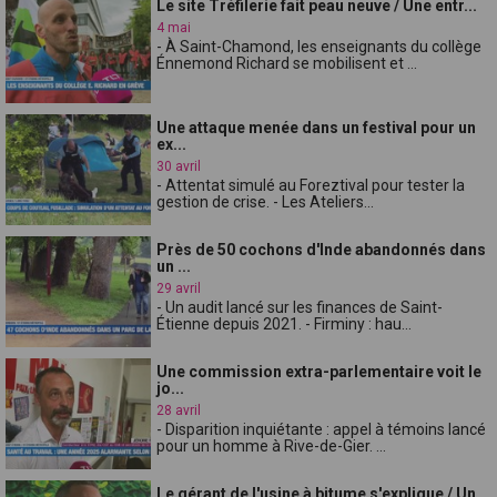
Le site Tréfilerie fait peau neuve / Une entr...
4 mai
- À Saint-Chamond, les enseignants du collège
Énnemond Richard se mobilisent et ...
Une attaque menée dans un festival pour un
ex...
30 avril
- Attentat simulé au Foreztival pour tester la
gestion de crise. - Les Ateliers...
Près de 50 cochons d'Inde abandonnés dans
un ...
29 avril
- Un audit lancé sur les finances de Saint-
Étienne depuis 2021. - Firminy : hau...
Une commission extra-parlementaire voit le
jo...
28 avril
- Disparition inquiétante : appel à témoins lancé
pour un homme à Rive-de-Gier. ...
Le gérant de l'usine à bitume s'explique / Un...