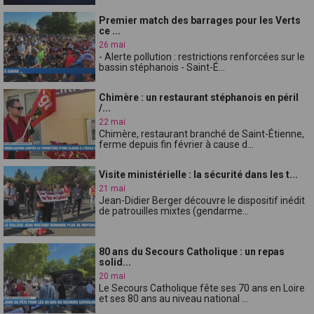
Premier match des barrages pour les Verts
ce ...
26 mai
- Alerte pollution : restrictions renforcées sur le
bassin stéphanois - Saint-É...
Chimère : un restaurant stéphanois en péril
/...
22 mai
Chimère, restaurant branché de Saint-Étienne,
ferme depuis fin février à cause d...
Visite ministérielle : la sécurité dans les t...
21 mai
Jean-Didier Berger découvre le dispositif inédit
de patrouilles mixtes (gendarme...
80 ans du Secours Catholique : un repas
solid...
20 mai
Le Secours Catholique fête ses 70 ans en Loire
et ses 80 ans au niveau national ...