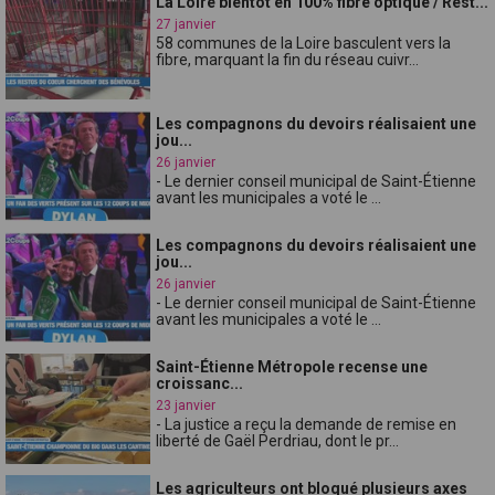
La Loire bientôt en 100% fibre optique / Rest...
27 janvier
58 communes de la Loire basculent vers la
fibre, marquant la fin du réseau cuivr...
Les compagnons du devoirs réalisaient une
jou...
26 janvier
- Le dernier conseil municipal de Saint-Étienne
avant les municipales a voté le ...
Les compagnons du devoirs réalisaient une
jou...
26 janvier
- Le dernier conseil municipal de Saint-Étienne
avant les municipales a voté le ...
Saint-Étienne Métropole recense une
croissanc...
23 janvier
- La justice a reçu la demande de remise en
liberté de Gaël Perdriau, dont le pr...
Les agriculteurs ont bloqué plusieurs axes