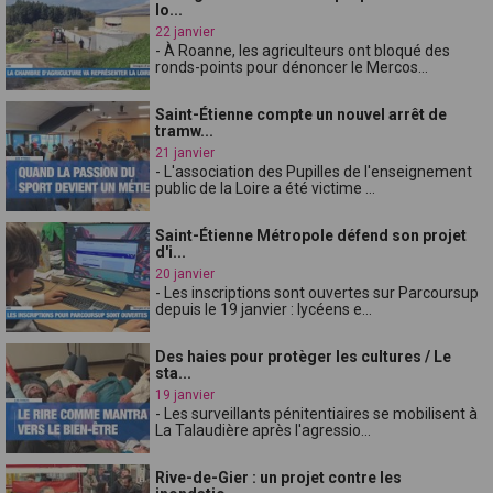
lo...
22 janvier
- À Roanne, les agriculteurs ont bloqué des
ronds-points pour dénoncer le Mercos...
Saint-Étienne compte un nouvel arrêt de
tramw...
21 janvier
- L'association des Pupilles de l'enseignement
public de la Loire a été victime ...
Saint-Étienne Métropole défend son projet
d'i...
20 janvier
- Les inscriptions sont ouvertes sur Parcoursup
depuis le 19 janvier : lycéens e...
Des haies pour protèger les cultures / Le
sta...
19 janvier
- Les surveillants pénitentiaires se mobilisent à
La Talaudière après l'agressio...
Rive-de-Gier : un projet contre les