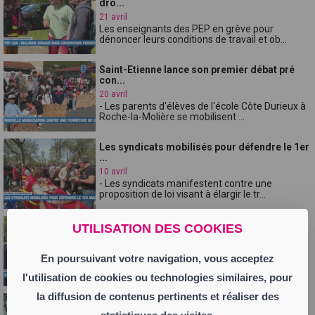
dro...
21 avril
Les enseignants des PEP en grève pour
dénoncer leurs conditions de travail et ob...
Saint-Etienne lance son premier débat pré
con...
20 avril
- Les parents d'élèves de l'école Côte Durieux à
Roche-la-Molière se mobilisent ...
Les syndicats mobilisés pour défendre le 1er
...
10 avril
- Les syndicats manifestent contre une
proposition de loi visant à élargir le tr...
Les agriculteurs inquiets face à la présence
UTILISATION DES COOKIES
...
9 avril
En poursuivant votre navigation, vous acceptez
- Les forces de l'ordre déjouent un projet
d'action violente à Saint-Étienne à l...
l'utilisation de cookies ou technologies similaires, pour
la diffusion de contenus pertinents et réaliser des
La ville et les commerçants unis pour le
cent...