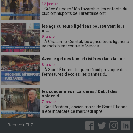
12 janvier
- Grâce à une météo favorable, les enfants du
club omnisports de Tarentaise ont ...
les agriculteurs ligériens poursuivent leur
m...
9 janvier
- À Chalain-le-Comtal, les agriculteurs ligériens
se mobilisent contre le Mercos...
Avec le gel des lacs et rivières dans la Loir...
8 janvier
- À Saint-Étienne, le grand froid provoque des
fermetures d'écoles, les pannes d...
les condamnés incarcérés / Début des
soldes d...
7 janvier
- Gaël Perdriau, ancien maire de Saint-Étienne,
a été incarcéré ce mercredi aprè...
La Loire reste en vigilance jaune grand
Recevoir TL7
froid...