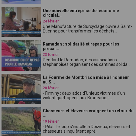
Une nouvelle entreprise de léconomie
circulai...
24 février
Une Manufacture de Surcyclage ouvre à Saint-
Étienne pour transformer les déchets...
Ramadan : solidarité et repas pour les
précai...
23 février
Pendant le Ramadan, des associations
stéphanoises organisent des cantines solida...
La Fourme de Montbrison mise à l'honneur
au S...
20 février
- Firminy : deux ados d'Unieux victimes d'un
violent guet-apens aux Bruneaux. -...
Chasseurs et éleveurs craignent un retour du
...
19 février
- Pilat : le loup s'installe à Doizieux, éleveurs et
chasseurs s'inquiètent aprè...