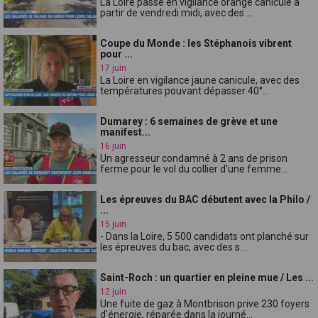
La Loire passe en vigilance orange canicule à
partir de vendredi midi, avec des ...
Coupe du Monde : les Stéphanois vibrent
pour ...
17 juin
La Loire en vigilance jaune canicule, avec des
températures pouvant dépasser 40°...
Dumarey : 6 semaines de grève et une
manifest...
16 juin
Un agresseur condamné à 2 ans de prison
ferme pour le vol du collier d'une femme...
Les épreuves du BAC débutent avec la Philo /
...
15 juin
- Dans la Loire, 5 500 candidats ont planché sur
les épreuves du bac, avec des s...
Saint-Roch : un quartier en pleine mue / Les ...
12 juin
Une fuite de gaz à Montbrison prive 230 foyers
d'énergie, réparée dans la journé...