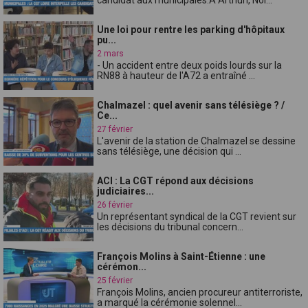
Une loi pour rentre les parking d'hôpitaux
pu...
2 mars
- Un accident entre deux poids lourds sur la
RN88 à hauteur de l'A72 a entraîné ...
Chalmazel : quel avenir sans télésiège ? /
Ce...
27 février
L'avenir de la station de Chalmazel se dessine
sans télésiège, une décision qui ...
ACI : La CGT répond aux décisions
judiciaires...
26 février
Un représentant syndical de la CGT revient sur
les décisions du tribunal concern...
François Molins à Saint-Étienne : une
cérémon...
25 février
François Molins, ancien procureur antiterroriste,
a marqué la cérémonie solennel...