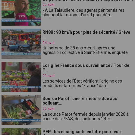
27 avril
- À La Talaudière, des agents pénitentiaires
bloquent la maison d'arrêt pour dén...
RN88 : 90 km/h pour plus de sécurité / Grève
...
24 avril
Un homme de 38 ans meurt après une
agression collective à Saint-Étienne, enquête...
Lorigine France sous surveillance / Tour de
F...
23 avril
Les services de l'État vérifient l'origine des
produits estampillés "France" dan...
Source Parot : une fermeture due aux
polluant...
22 avril
La source Parot fermée depuis janvier 2026 à
cause des PFAS, des polluants "éter...
PEP : les enseignants en lutte pour leurs