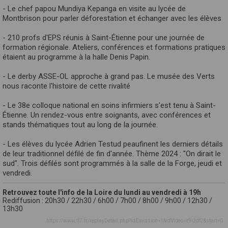
- Le chef papou Mundiya Kepanga en visite au lycée de
Montbrison pour parler déforestation et échanger avec les élèves
- 210 profs d'EPS réunis à Saint-Étienne pour une journée de
formation régionale. Ateliers, conférences et formations pratiques
étaient au programme à la halle Denis Papin.
- Le derby ASSE-OL approche à grand pas. Le musée des Verts
nous raconte l'histoire de cette rivalité
- Le 38e colloque national en soins infirmiers s'est tenu à Saint-
Étienne. Un rendez-vous entre soignants, avec conférences et
stands thématiques tout au long de la journée.
- Les élèves du lycée Adrien Testud peaufinent les derniers détails
de leur traditionnel défilé de fin d'année. Thème 2024 : "On dirait le
sud". Trois défilés sont programmés à la salle de la Forge, jeudi et
vendredi.
Retrouvez toute l'info de la Loire du lundi au vendredi à 19h
Rediffusion : 20h30 / 22h30 / 6h00 / 7h00 / 8h00 / 9h00 / 12h30 /
13h30
https://www.tl7.fr/replayDetail.php?idEmission=1&idVideo=x9i2dt2&start=0