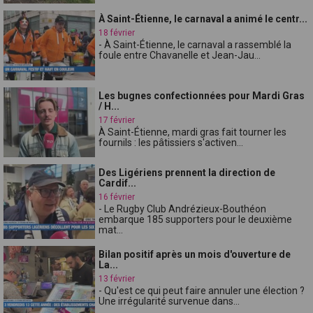
À Saint-Étienne, le carnaval a animé le centr...
18 février
- À Saint-Étienne, le carnaval a rassemblé la
foule entre Chavanelle et Jean-Jau...
Les bugnes confectionnées pour Mardi Gras
/ H...
17 février
À Saint-Étienne, mardi gras fait tourner les
fournils : les pâtissiers s'activen...
Des Ligériens prennent la direction de
Cardif...
16 février
- Le Rugby Club Andrézieux-Bouthéon
embarque 185 supporters pour le deuxième
mat...
Bilan positif après un mois d'ouverture de
La...
13 février
- Qu'est ce qui peut faire annuler une élection ?
Une irrégularité survenue dans...