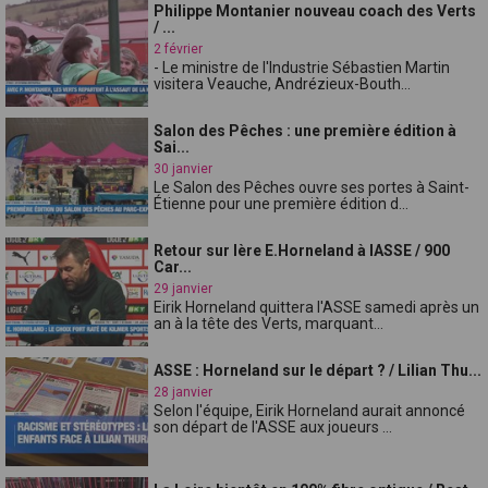
Philippe Montanier nouveau coach des Verts
/ ...
2 février
- Le ministre de l'Industrie Sébastien Martin
visitera Veauche, Andrézieux-Bouth...
Salon des Pêches : une première édition à
Sai...
30 janvier
Le Salon des Pêches ouvre ses portes à Saint-
Étienne pour une première édition d...
Retour sur lère E.Horneland à lASSE / 900
Car...
29 janvier
Eirik Horneland quittera l'ASSE samedi après un
an à la tête des Verts, marquant...
ASSE : Horneland sur le départ ? / Lilian Thu...
28 janvier
Selon l'équipe, Eirik Horneland aurait annoncé
son départ de l'ASSE aux joueurs ...