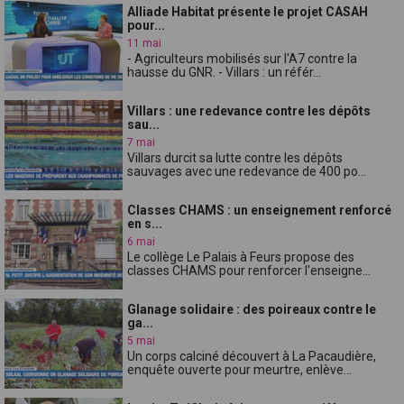
Alliade Habitat présente le projet CASAH
pour...
11 mai
- Agriculteurs mobilisés sur l'A7 contre la
hausse du GNR. - Villars : un référ...
Villars : une redevance contre les dépôts
sau...
7 mai
Villars durcit sa lutte contre les dépôts
sauvages avec une redevance de 400 po...
Classes CHAMS : un enseignement renforcé
en s...
6 mai
Le collège Le Palais à Feurs propose des
classes CHAMS pour renforcer l'enseigne...
Glanage solidaire : des poireaux contre le
ga...
5 mai
Un corps calciné découvert à La Pacaudière,
enquête ouverte pour meurtre, enlève...