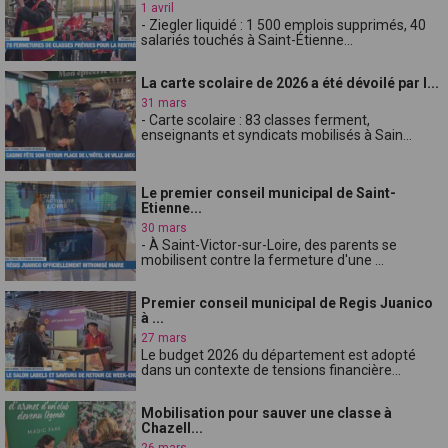
1 avril
- Ziegler liquidé : 1 500 emplois supprimés, 40
salariés touchés à Saint-Étienne...
La carte scolaire de 2026 a été dévoilé par l...
31 mars
- Carte scolaire : 83 classes ferment,
enseignants et syndicats mobilisés à Sain...
Le premier conseil municipal de Saint-
Etienne...
30 mars
- À Saint-Victor-sur-Loire, des parents se
mobilisent contre la fermeture d'une ...
Premier conseil municipal de Regis Juanico
à ...
27 mars
Le budget 2026 du département est adopté
dans un contexte de tensions financière...
Mobilisation pour sauver une classe à
Chazell...
26 mars