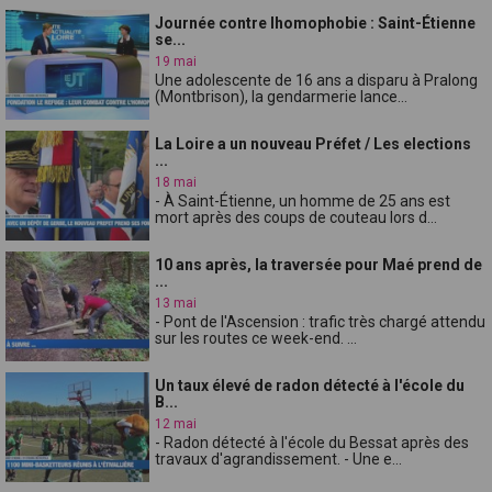
Journée contre lhomophobie : Saint-Étienne
se...
19 mai
Une adolescente de 16 ans a disparu à Pralong
(Montbrison), la gendarmerie lance...
La Loire a un nouveau Préfet / Les elections
...
18 mai
- À Saint-Étienne, un homme de 25 ans est
mort après des coups de couteau lors d...
10 ans après, la traversée pour Maé prend de
...
13 mai
- Pont de l'Ascension : trafic très chargé attendu
sur les routes ce week-end. ...
Un taux élevé de radon détecté à l'école du
B...
12 mai
- Radon détecté à l'école du Bessat après des
travaux d'agrandissement. - Une e...