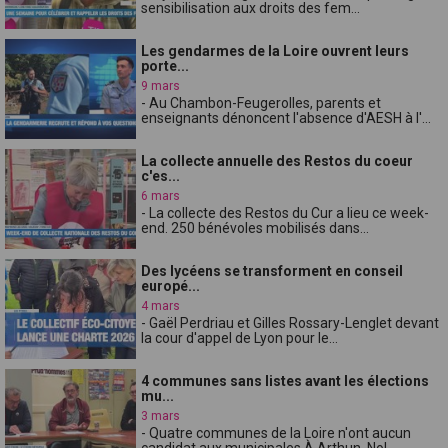
sensibilisation aux droits des fem...
Les gendarmes de la Loire ouvrent leurs
porte...
9 mars
- Au Chambon-Feugerolles, parents et
enseignants dénoncent l'absence d'AESH à l'...
La collecte annuelle des Restos du coeur
c'es...
6 mars
- La collecte des Restos du Cur a lieu ce week-
end. 250 bénévoles mobilisés dans...
Des lycéens se transforment en conseil
europé...
4 mars
- Gaël Perdriau et Gilles Rossary-Lenglet devant
la cour d'appel de Lyon pour le...
4 communes sans listes avant les élections
mu...
3 mars
- Quatre communes de la Loire n'ont aucun
candidat aux municipales.À Arthun, Nol...