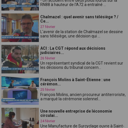
- Un accident entre deux poids lourds sur la
RN88 à hauteur de l'A72 a entraîné ...
Chalmazel : quel avenir sans télésiège ? /
Ce...
27 février
L'avenir de la station de Chalmazel se dessine
sans télésiège, une décision qui ...
ACI : La CGT répond aux décisions
judiciaires...
26 février
Un représentant syndical de la CGT revient sur
les décisions du tribunal concern...
François Molins à Saint-Étienne : une
cérémon...
25 février
François Molins, ancien procureur antiterroriste,
a marqué la cérémonie solennel...
Une nouvelle entreprise de léconomie
circulai...
24 février
Une Manufacture de Surcyclage ouvre à Saint-