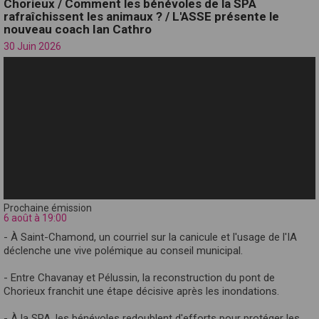
Chorieux / Comment les bénévoles de la SPA
rafraîchissent les animaux ? / L'ASSE présente le
nouveau coach Ian Cathro
30 Juin 2026
Prochaine émission
6 août à 19:00
- À Saint-Chamond, un courriel sur la canicule et l'usage de l'IA
déclenche une vive polémique au conseil municipal.
- Entre Chavanay et Pélussin, la reconstruction du pont de
Chorieux franchit une étape décisive après les inondations.
- À la SPA, les bénévoles redoublent d'efforts pour protéger les