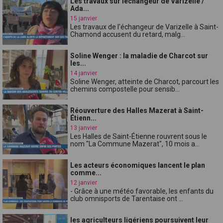
Les travaux sur léchangeur de Varizelle /
Ada...
15 janvier
Les travaux de l'échangeur de Varizelle à Saint-
Chamond accusent du retard, malg...
Soline Wenger : la maladie de Charcot sur
les...
14 janvier
Soline Wenger, atteinte de Charcot, parcourt les
chemins compostelle pour sensib...
Réouverture des Halles Mazerat à Saint-
Étienn...
13 janvier
Les Halles de Saint-Étienne rouvrent sous le
nom "La Commune Mazerat", 10 mois a...
Les acteurs économiques lancent le plan
comme...
12 janvier
- Grâce à une météo favorable, les enfants du
club omnisports de Tarentaise ont ...
les agriculteurs ligériens poursuivent leur