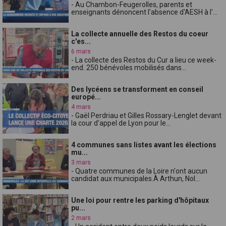
- Au Chambon-Feugerolles, parents et
enseignants dénoncent l'absence d'AESH à l'...
La collecte annuelle des Restos du coeur
c'es...
6 mars
- La collecte des Restos du Cur a lieu ce week-
end. 250 bénévoles mobilisés dans...
Des lycéens se transforment en conseil
europé...
4 mars
- Gaël Perdriau et Gilles Rossary-Lenglet devant
la cour d'appel de Lyon pour le...
4 communes sans listes avant les élections
mu...
3 mars
- Quatre communes de la Loire n'ont aucun
candidat aux municipales.À Arthun, Nol...
Une loi pour rentre les parking d'hôpitaux
pu...
2 mars