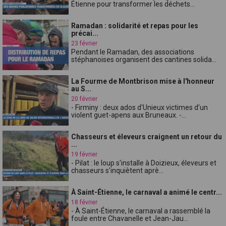
Étienne pour transformer les déchets...
Ramadan : solidarité et repas pour les
précai...
23 février
Pendant le Ramadan, des associations
stéphanoises organisent des cantines solida...
La Fourme de Montbrison mise à l'honneur
au S...
20 février
- Firminy : deux ados d'Unieux victimes d'un
violent guet-apens aux Bruneaux. -...
Chasseurs et éleveurs craignent un retour du
...
19 février
- Pilat : le loup s'installe à Doizieux, éleveurs et
chasseurs s'inquiètent aprè...
À Saint-Étienne, le carnaval a animé le centr...
18 février
- À Saint-Étienne, le carnaval a rassemblé la
foule entre Chavanelle et Jean-Jau...