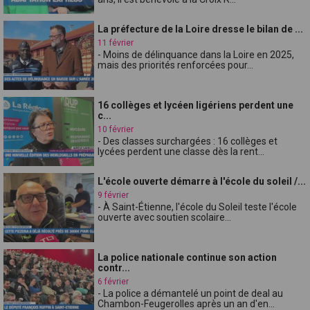
La préfecture de la Loire dresse le bilan de ...
11 février
- Moins de délinquance dans la Loire en 2025,
mais des priorités renforcées pour...
16 collèges et lycéen ligériens perdent une
c...
10 février
- Des classes surchargées : 16 collèges et
lycées perdent une classe dès la rent...
L'école ouverte démarre à l'école du soleil /...
9 février
- À Saint-Étienne, l'école du Soleil teste l'école
ouverte avec soutien scolaire...
La police nationale continue son action
contr...
6 février
- La police a démantelé un point de deal au
Chambon-Feugerolles après un an d'en...