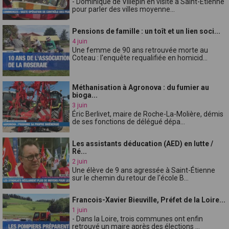
- Dominique de Villepin en visite à Saint-Étienne
pour parler des villes moyenne...
Pensions de famille : un toît et un lien soci...
4 juin
Une femme de 90 ans retrouvée morte au
Coteau : l'enquête requalifiée en homicid...
Méthanisation à Agronova : du fumier au
bioga...
3 juin
Éric Berlivet, maire de Roche-La-Molière, démis
de ses fonctions de délégué dépa...
Les assistants déducation (AED) en lutte /
Ré...
2 juin
Une élève de 9 ans agressée à Saint-Étienne
sur le chemin du retour de l'école B...
Francois-Xavier Bieuville, Préfet de la Loire...
1 juin
- Dans la Loire, trois communes ont enfin
retrouvé un maire après des élections ...