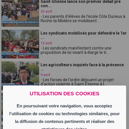
Saint-Etienne lance son premier débat pré
con...
20 avril
- Les parents d'élèves de l'école Côte Durieux à
Roche-la-Molière se mobilisent ...
Les syndicats mobilisés pour défendre le 1er
...
10 avril
- Les syndicats manifestent contre une
proposition de loi visant à élargir le tr...
Les agriculteurs inquiets face à la présence
...
9 avril
- Les forces de l'ordre déjouent un projet
d'action violente à Saint-Étienne à l...
UTILISATION DES COOKIES
La ville et les commerçants unis pour le
cent...
En poursuivant votre navigation, vous acceptez
8 avril
Le nouveau maire de Saint-Etienne Régis
l'utilisation de cookies ou technologies similaires, pour
Juanico commence à mettre en place ses p...
la diffusion de contenus pertinents et réaliser des
Un ancien chef d'état-major dans la Loire /