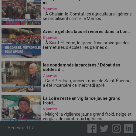
m...
9 janvier
- À Chalain-le-Comtal, les agriculteurs ligériens
se mobilisent contre le Mercos...
Avec le gel des lacs et rivières dans la Loir...
8 janvier
- À Saint-Étienne, le grand froid provoque des
fermetures d'écoles, les pannes d...
les condamnés incarcérés / Début des
soldes d...
7 janvier
- Gaël Perdriau, ancien maire de Saint-Étienne,
a été incarcéré ce mercredi aprè...
La Loire reste en vigilance jaune grand
froid...
6 janvier
- Malgré la vigilance jaune grand froid, neige et
verglas, de nombreux Ligériens...
Recevoir TL7
Au cur de la fabrication de la meilleure gale...