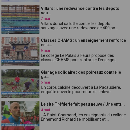
Villars : une redevance contre les dépôts
sau...
7 mai
Villars durcit sa lutte contre les dépôts
sauvages avec une redevance de 400 po...
Classes CHAMS : un enseignement renforcé
en s...
6 mai
Le collège Le Palais à Feurs propose des
classes CHAMS pour renforcer l'enseigne...
Glanage solidaire : des poireaux contre le
ga...
5 mai
Un corps calciné découvert à La Pacaudière,
enquête ouverte pour meurtre, enlève...
Le site Tréfilerie fait peau neuve / Une entr...
4 mai
- À Saint-Chamond, les enseignants du collège
Énnemond Richard se mobilisent et ...