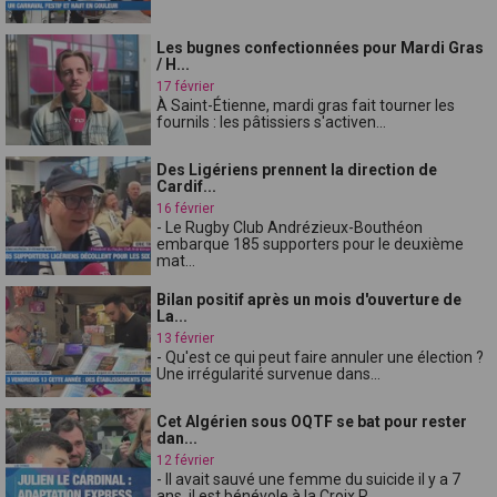
Les bugnes confectionnées pour Mardi Gras
/ H...
17 février
À Saint-Étienne, mardi gras fait tourner les
fournils : les pâtissiers s'activen...
Des Ligériens prennent la direction de
Cardif...
16 février
- Le Rugby Club Andrézieux-Bouthéon
embarque 185 supporters pour le deuxième
mat...
Bilan positif après un mois d'ouverture de
La...
13 février
- Qu'est ce qui peut faire annuler une élection ?
Une irrégularité survenue dans...
Cet Algérien sous OQTF se bat pour rester
dan...
12 février
- Il avait sauvé une femme du suicide il y a 7
ans, il est bénévole à la Croix R...