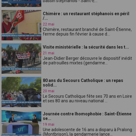
bassin stéphanois - Saint-É...
Chimère : un restaurant stéphanois en péril
/...
22 mai
Chimère, restaurant branché de Saint-Étienne,
ferme depuis fin février à cause d...
Visite ministérielle : la sécurité dans les t...
21 mai
Jean-Didier Berger découvre le dispositif inédit
de patrouilles mixtes (gendarme...
80 ans du Secours Catholique : un repas
solid...
20 mai
Le Secours Catholique fête ses 70 ans en Loire
et ses 80 ans au niveau national ...
Journée contre lhomophobie : Saint-Étienne
se...
19 mai
Une adolescente de 16 ans a disparu à Pralong
(Montbrison), la gendarmerie lance...