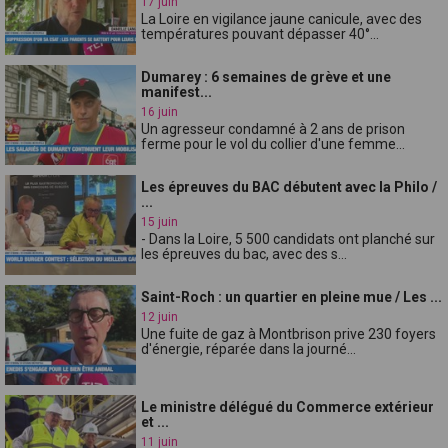
17 juin
La Loire en vigilance jaune canicule, avec des
températures pouvant dépasser 40°...
Dumarey : 6 semaines de grève et une
manifest...
16 juin
Un agresseur condamné à 2 ans de prison
ferme pour le vol du collier d'une femme...
Les épreuves du BAC débutent avec la Philo /
...
15 juin
- Dans la Loire, 5 500 candidats ont planché sur
les épreuves du bac, avec des s...
Saint-Roch : un quartier en pleine mue / Les ...
12 juin
Une fuite de gaz à Montbrison prive 230 foyers
d'énergie, réparée dans la journé...
Le ministre délégué du Commerce extérieur
et ...
11 juin