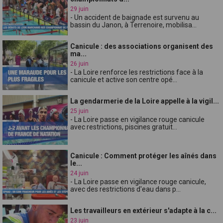
29 juin
- Un accident de baignade est survenu au
bassin du Janon, à Terrenoire, mobilisa...
Canicule : des associations organisent des
ma...
26 juin
- La Loire renforce les restrictions face à la
canicule et active son centre opé...
La gendarmerie de la Loire appelle à la vigil...
25 juin
- La Loire passe en vigilance rouge canicule
avec restrictions, piscines gratuit...
Canicule : Comment protéger les aînés dans
le...
24 juin
- La Loire passe en vigilance rouge canicule,
avec des restrictions d'eau dans p...
Les travailleurs en extérieur s'adapte à la c...
23 juin