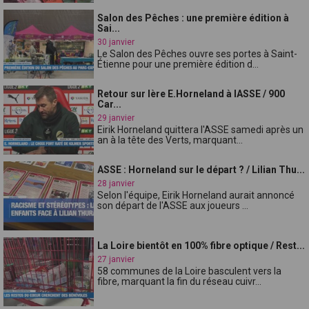
Salon des Pêches : une première édition à
Sai...
30 janvier
Le Salon des Pêches ouvre ses portes à Saint-
Étienne pour une première édition d...
Retour sur lère E.Horneland à lASSE / 900
Car...
29 janvier
Eirik Horneland quittera l'ASSE samedi après un
an à la tête des Verts, marquant...
ASSE : Horneland sur le départ ? / Lilian Thu...
28 janvier
Selon l'équipe, Eirik Horneland aurait annoncé
son départ de l'ASSE aux joueurs ...
La Loire bientôt en 100% fibre optique / Rest...
27 janvier
58 communes de la Loire basculent vers la
fibre, marquant la fin du réseau cuivr...