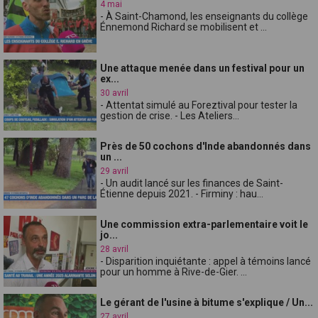
4 mai
- À Saint-Chamond, les enseignants du collège
Énnemond Richard se mobilisent et ...
Une attaque menée dans un festival pour un
ex...
30 avril
- Attentat simulé au Foreztival pour tester la
gestion de crise. - Les Ateliers...
Près de 50 cochons d'Inde abandonnés dans
un ...
29 avril
- Un audit lancé sur les finances de Saint-
Étienne depuis 2021. - Firminy : hau...
Une commission extra-parlementaire voit le
jo...
28 avril
- Disparition inquiétante : appel à témoins lancé
pour un homme à Rive-de-Gier. ...
Le gérant de l'usine à bitume s'explique / Un...
27 avril