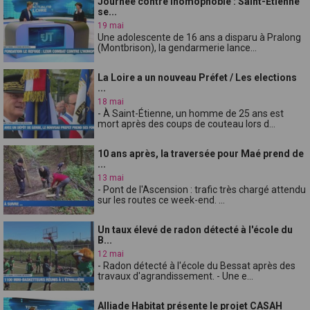
Journée contre lhomophobie : Saint-Étienne
se...
19 mai
Une adolescente de 16 ans a disparu à Pralong
(Montbrison), la gendarmerie lance...
La Loire a un nouveau Préfet / Les elections
...
18 mai
- À Saint-Étienne, un homme de 25 ans est
mort après des coups de couteau lors d...
10 ans après, la traversée pour Maé prend de
...
13 mai
- Pont de l'Ascension : trafic très chargé attendu
sur les routes ce week-end. ...
Un taux élevé de radon détecté à l'école du
B...
12 mai
- Radon détecté à l'école du Bessat après des
travaux d'agrandissement. - Une e...
Alliade Habitat présente le projet CASAH