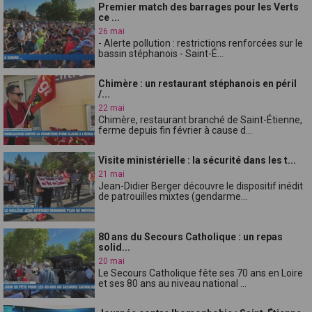
Premier match des barrages pour les Verts
ce ...
26 mai
- Alerte pollution : restrictions renforcées sur le
bassin stéphanois - Saint-É...
Chimère : un restaurant stéphanois en péril
/...
22 mai
Chimère, restaurant branché de Saint-Étienne,
ferme depuis fin février à cause d...
Visite ministérielle : la sécurité dans les t...
21 mai
Jean-Didier Berger découvre le dispositif inédit
de patrouilles mixtes (gendarme...
80 ans du Secours Catholique : un repas
solid...
20 mai
Le Secours Catholique fête ses 70 ans en Loire
et ses 80 ans au niveau national ...