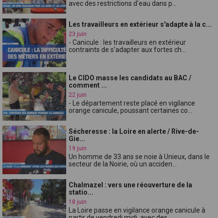
avec des restrictions d'eau dans p...
Les travailleurs en extérieur s'adapte à la c...
23 juin
- Canicule : les travailleurs en extérieur
contraints de s'adapter aux fortes ch...
Le CIDO masse les candidats au BAC /
comment ...
22 juin
- Le département reste placé en vigilance
orange canicule, poussant certaines co...
Sécheresse : la Loire en alerte / Rive-de-
Gie...
19 juin
Un homme de 33 ans se noie à Unieux, dans le
secteur de la Noirie, où un acciden...
Chalmazel : vers une réouverture de la
statio...
18 juin
La Loire passe en vigilance orange canicule à
partir de vendredi midi, avec des ...