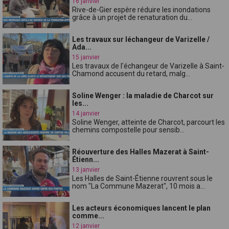
16 janvier
Rive-de-Gier espère réduire les inondations
grâce à un projet de renaturation du...
Les travaux sur léchangeur de Varizelle /
Ada...
15 janvier
Les travaux de l'échangeur de Varizelle à Saint-
Chamond accusent du retard, malg...
Soline Wenger : la maladie de Charcot sur
les...
14 janvier
Soline Wenger, atteinte de Charcot, parcourt les
chemins compostelle pour sensib...
Réouverture des Halles Mazerat à Saint-
Étienn...
13 janvier
Les Halles de Saint-Étienne rouvrent sous le
nom "La Commune Mazerat", 10 mois a...
Les acteurs économiques lancent le plan
comme...
12 janvier