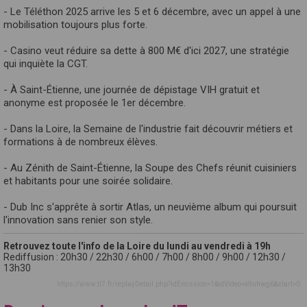
- Le Téléthon 2025 arrive les 5 et 6 décembre, avec un appel à une
mobilisation toujours plus forte.
- Casino veut réduire sa dette à 800 M€ d'ici 2027, une stratégie
qui inquiète la CGT.
- À Saint-Étienne, une journée de dépistage VIH gratuit et
anonyme est proposée le 1er décembre.
- Dans la Loire, la Semaine de l'industrie fait découvrir métiers et
formations à de nombreux élèves.
- Au Zénith de Saint-Étienne, la Soupe des Chefs réunit cuisiniers
et habitants pour une soirée solidaire.
- Dub Inc s'apprête à sortir Atlas, un neuvième album qui poursuit
l'innovation sans renier son style.
Retrouvez toute l'info de la Loire du lundi au vendredi à 19h
Rediffusion : 20h30 / 22h30 / 6h00 / 7h00 / 8h00 / 9h00 / 12h30 /
13h30
https://www.tl7.fr/replayDetail.php?idEmission=1&idVideo=x9uhwg6&start=0