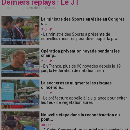
Derniers replays : Le JT
les derniers replays de l'émission
La ministre des Sports en visite au Congrès
d...
3 juillet
- La ministre des Sports a présenté de
nouvelles mesures pour développer la prat...
Opération prévention noyade pendant les
champ...
2 juillet
- En France, plus de 90 noyades depuis le 19
juin, la Fédération de natation mèn...
La secheresse augmente les risques
d'incendie...
1 juillet
- La préfecture appelle à la vigilance pour éviter
les feux de végétation après ...
Nouvelle étape dans la reconstruction du
pont...
30 juin
- À Saint-Chamond, un courriel sur la canicule et