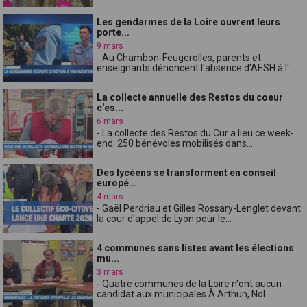
Les gendarmes de la Loire ouvrent leurs
porte...
9 mars
- Au Chambon-Feugerolles, parents et
enseignants dénoncent l'absence d'AESH à l'...
La collecte annuelle des Restos du coeur
c'es...
6 mars
- La collecte des Restos du Cur a lieu ce week-
end. 250 bénévoles mobilisés dans...
Des lycéens se transforment en conseil
europé...
4 mars
- Gaël Perdriau et Gilles Rossary-Lenglet devant
la cour d'appel de Lyon pour le...
4 communes sans listes avant les élections
mu...
3 mars
- Quatre communes de la Loire n'ont aucun
candidat aux municipales.À Arthun, Nol...