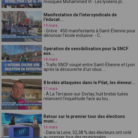
mosquée Mohammed VI - Les lycéens pl...
Manifestation de l'intersyndicale de
l'éducat...
19 mars
- Grève : 450 manifestants à Saint-Étienne pour
dénoncer l'école inclusive. - C...
Opération de sensibilisation pour la SNCF
aux...
18 mars
- Trafic SNCF coupé entre Saint-Étienne et Lyon
après la découverte d'un obus. ...
8 brebis attaquées dans le Pilat, les éleveur...
17 mars
- À La Terrasse-sur-Dorlay, huit brebis tuées
relancent l'inquiétude face au lou...
Retour sur le premier tour des élections
muni...
16 mars
- Dans la Loire, 52,38 % des électeurs ont voté
au premier tour des municipales,...