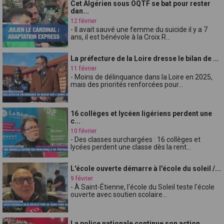
Cet Algérien sous OQTF se bat pour rester
dan...
12 février
- Il avait sauvé une femme du suicide il y a 7
ans, il est bénévole à la Croix R...
La préfecture de la Loire dresse le bilan de ...
11 février
- Moins de délinquance dans la Loire en 2025,
mais des priorités renforcées pour...
16 collèges et lycéen ligériens perdent une
c...
10 février
- Des classes surchargées : 16 collèges et
lycées perdent une classe dès la rent...
L'école ouverte démarre à l'école du soleil /...
9 février
- À Saint-Étienne, l'école du Soleil teste l'école
ouverte avec soutien scolaire...
La police nationale continue son action