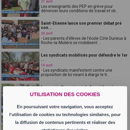
21 avril
Les enseignants des PEP en grève pour
dénoncer leurs conditions de travail et ob...
Saint-Etienne lance son premier débat pré
con...
20 avril
- Les parents d'élèves de l'école Côte Durieux à
Roche-la-Molière se mobilisent ...
Les syndicats mobilisés pour défendre le 1er
...
10 avril
- Les syndicats manifestent contre une
proposition de loi visant à élargir le tr...
Les agriculteurs inquiets face à la présence
...
UTILISATION DES COOKIES
9 avril
- Les forces de l'ordre déjouent un projet
d'action violente à Saint-Étienne à l...
En poursuivant votre navigation, vous acceptez
l'utilisation de cookies ou technologies similaires, pour
La ville et les commerçants unis pour le
la diffusion de contenus pertinents et réaliser des
cent...
8 avril