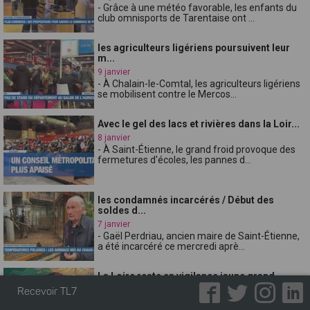
- Grâce à une météo favorable, les enfants du
club omnisports de Tarentaise ont ...
les agriculteurs ligériens poursuivent leur
m...
9 janvier
- À Chalain-le-Comtal, les agriculteurs ligériens
se mobilisent contre le Mercos...
Avec le gel des lacs et rivières dans la Loir...
8 janvier
- À Saint-Étienne, le grand froid provoque des
fermetures d'écoles, les pannes d...
les condamnés incarcérés / Début des
soldes d...
7 janvier
- Gaël Perdriau, ancien maire de Saint-Étienne,
a été incarcéré ce mercredi aprè...
La Loire reste en vigilance jaune grand
froid...
Recevoir TL7
6 janvier