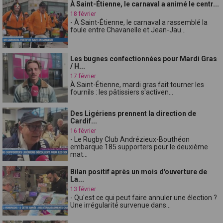
À Saint-Étienne, le carnaval a animé le centr...
18 février
- À Saint-Étienne, le carnaval a rassemblé la
foule entre Chavanelle et Jean-Jau...
Les bugnes confectionnées pour Mardi Gras
/ H...
17 février
À Saint-Étienne, mardi gras fait tourner les
fournils : les pâtissiers s'activen...
Des Ligériens prennent la direction de
Cardif...
16 février
- Le Rugby Club Andrézieux-Bouthéon
embarque 185 supporters pour le deuxième
mat...
Bilan positif après un mois d'ouverture de
La...
13 février
- Qu'est ce qui peut faire annuler une élection ?
Une irrégularité survenue dans...