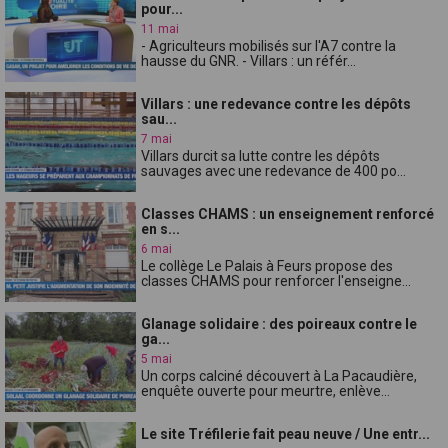
pour...
11 mai
- Agriculteurs mobilisés sur l'A7 contre la
hausse du GNR. - Villars : un référ...
Villars : une redevance contre les dépôts
sau...
7 mai
Villars durcit sa lutte contre les dépôts
sauvages avec une redevance de 400 po...
Classes CHAMS : un enseignement renforcé
en s...
6 mai
Le collège Le Palais à Feurs propose des
classes CHAMS pour renforcer l'enseigne...
Glanage solidaire : des poireaux contre le
ga...
5 mai
Un corps calciné découvert à La Pacaudière,
enquête ouverte pour meurtre, enlève...
Le site Tréfilerie fait peau neuve / Une entr...