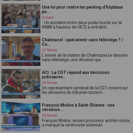
Une loi pour rentre les parking d'hôpitaux
pu...
2 mars
- Un accident entre deux poids lourds sur la
RN88 à hauteur de l'A72 a entraîné ...
Chalmazel : quel avenir sans télésiège ? /
Ce...
27 février
L'avenir de la station de Chalmazel se dessine
sans télésiège, une décision qui ...
ACI : La CGT répond aux décisions
judiciaires...
26 février
Un représentant syndical de la CGT revient sur
les décisions du tribunal concern...
François Molins à Saint-Étienne : une
cérémon...
25 février
François Molins, ancien procureur antiterroriste,
a marqué la cérémonie solennel...