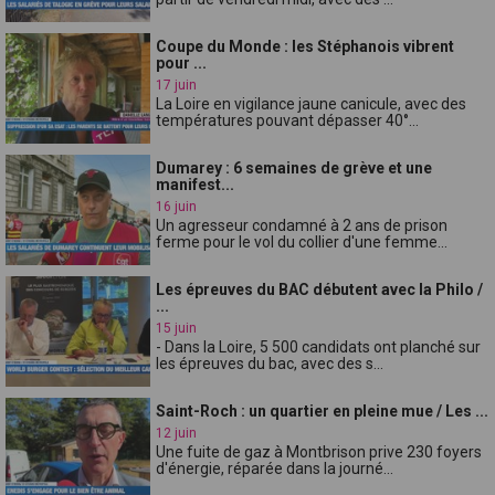
Coupe du Monde : les Stéphanois vibrent
pour ...
17 juin
La Loire en vigilance jaune canicule, avec des
températures pouvant dépasser 40°...
Dumarey : 6 semaines de grève et une
manifest...
16 juin
Un agresseur condamné à 2 ans de prison
ferme pour le vol du collier d'une femme...
Les épreuves du BAC débutent avec la Philo /
...
15 juin
- Dans la Loire, 5 500 candidats ont planché sur
les épreuves du bac, avec des s...
Saint-Roch : un quartier en pleine mue / Les ...
12 juin
Une fuite de gaz à Montbrison prive 230 foyers
d'énergie, réparée dans la journé...