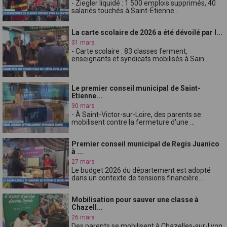
- Ziegler liquidé : 1 500 emplois supprimés, 40
salariés touchés à Saint-Étienne...
La carte scolaire de 2026 a été dévoilé par l...
31 mars
- Carte scolaire : 83 classes ferment,
enseignants et syndicats mobilisés à Sain...
Le premier conseil municipal de Saint-
Etienne...
30 mars
- À Saint-Victor-sur-Loire, des parents se
mobilisent contre la fermeture d'une ...
Premier conseil municipal de Regis Juanico
à ...
27 mars
Le budget 2026 du département est adopté
dans un contexte de tensions financière...
Mobilisation pour sauver une classe à
Chazell...
26 mars
Des parents se mobilisent à Chazelles-sur-Lyon