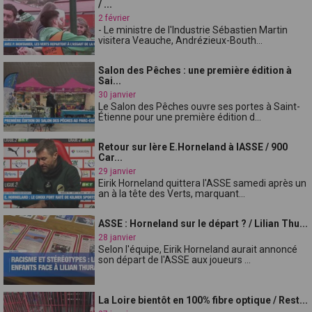
/ ...
2 février
- Le ministre de l'Industrie Sébastien Martin
visitera Veauche, Andrézieux-Bouth...
Salon des Pêches : une première édition à
Sai...
30 janvier
Le Salon des Pêches ouvre ses portes à Saint-
Étienne pour une première édition d...
Retour sur lère E.Horneland à lASSE / 900
Car...
29 janvier
Eirik Horneland quittera l'ASSE samedi après un
an à la tête des Verts, marquant...
ASSE : Horneland sur le départ ? / Lilian Thu...
28 janvier
Selon l'équipe, Eirik Horneland aurait annoncé
son départ de l'ASSE aux joueurs ...
La Loire bientôt en 100% fibre optique / Rest...