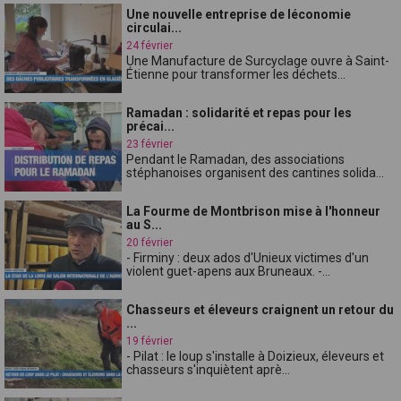
Une nouvelle entreprise de léconomie
circulai...
24 février
Une Manufacture de Surcyclage ouvre à Saint-
Étienne pour transformer les déchets...
Ramadan : solidarité et repas pour les
précai...
23 février
Pendant le Ramadan, des associations
stéphanoises organisent des cantines solida...
La Fourme de Montbrison mise à l'honneur
au S...
20 février
- Firminy : deux ados d'Unieux victimes d'un
violent guet-apens aux Bruneaux. -...
Chasseurs et éleveurs craignent un retour du
...
19 février
- Pilat : le loup s'installe à Doizieux, éleveurs et
chasseurs s'inquiètent aprè...