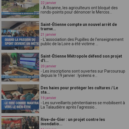
22 janvier
- À Roanne, les agriculteurs ont bloqué des
ronds-points pour dénoncer le Mercos...
Saint-Étienne compte un nouvel arrêt de
tramw...
21 janvier
- L'association des Pupilles de l'enseignement
public de la Loire a été victime ...
Saint-Étienne Métropole défend son projet
d'i...
20 janvier
- Les inscriptions sont ouvertes sur Parcoursup
depuis le 19 janvier : lycéens e...
Des haies pour protèger les cultures / Le
sta...
19 janvier
- Les surveillants pénitentiaires se mobilisent à
La Talaudière après l'agressio...
Rive-de-Gier : un projet contre les
inondatio...