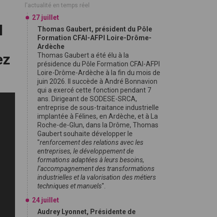
l'actualité en temps réel
27 juillet
l
Thomas Gaubert, président du Pôle
Formation CFAI-AFPI Loire-Drôme-
Ardèche
ez
Thomas Gaubert a été élu à la
présidence du Pôle Formation CFAI-AFPI
Loire-Drôme-Ardèche à la fin du mois de
juin 2026. Il succède à André Bonnavion
qui a exercé cette fonction pendant 7
ans. Dirigeant de SODESE-SRCA,
entreprise de sous-traitance industrielle
implantée à Félines, en Ardèche, et à La
Roche-de-Glun, dans la Drôme, Thomas
Gaubert souhaite développer le
"
renforcement des relations avec les
entreprises, le développement de
formations adaptées à leurs besoins,
l’accompagnement des transformations
industrielles et la valorisation des métiers
techniques et manuels
".
24 juillet
Audrey Lyonnet, Présidente de