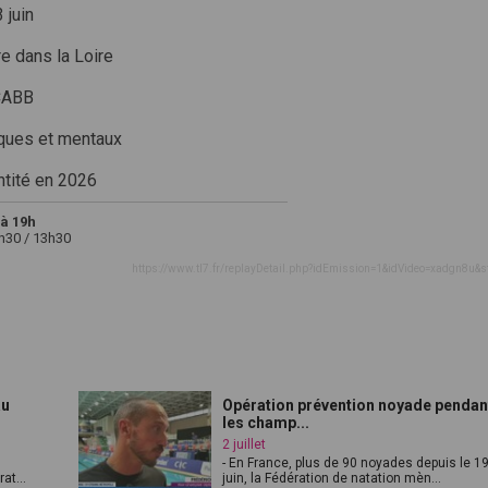
 juin
e dans la Loire
SCABB
iques et mentaux
ntité en 2026
à 19h
2h30 / 13h30
https://www.tl7.fr/replayDetail.php?idEmission=1&idVideo=xadgn8u&s
au
Opération prévention noyade pendan
les champ...
2 juillet
- En France, plus de 90 noyades depuis le 1
at...
juin, la Fédération de natation mèn...