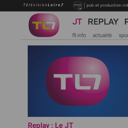
pub et production vi
JT
REPLAY
fil info
actualité
spo
Replay : Le JT