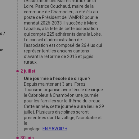
l'Association des Maires Ruraux de la
Loire, Patrice Couchaud, maire de la
commune de Champdieu, a été élu au
.
poste de Président de l'AMR42 pour le
mandat 2026-2033. Il succède à Marc
Lapallus, à la tête de cette association
s /
qui compte 225 adhérents dans la Loire.
Le conseil d'administration de
l'association est composé de 26 élus qui
ne
représentent les anciens cantons
d'avant la réforme de 2015 et jugés
ruraux.
2 juillet
Une journée à l’école de cirque ?
Depuis maintenant 3 ans, Forez
Tourisme organise avec l’école de cirque
le Cabrioleur à Chambéon une journée
pour les familles sur le thême du cirque.
Cette année, cette journée aura lieu le 29
juillet. Plusieurs disciplines seront
présentées dont la voltige, l’acrobatie et
le
jonglage.
EN SAVOIR +
30 juin