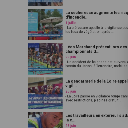
La secheresse augmente les ris
d'incendie...
1 juillet
- La préfecture appelle à la vigilance pou
les feux de végétation après ...
Léon Marchand présent lors des
championnats d...
29 juin
- Un accident de baignade est survenu 
bassin du Janon, à Terrenoire, mobilisa.
La gendarmerie de la Loire appell
vigil...
25 juin
- La Loire passe en vigilance rouge can
avec restrictions, piscines gratuit...
Les travailleurs en extérieur s'ad
la c...
23 juin