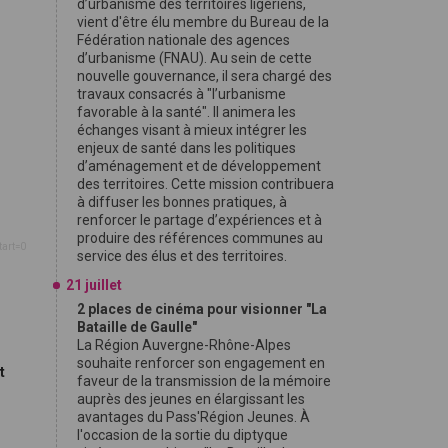
d’urbanisme des territoires ligériens,
vient d'être élu membre du Bureau de la
Fédération nationale des agences
d’urbanisme (FNAU). Au sein de cette
nouvelle gouvernance, il sera chargé des
travaux consacrés à "l’urbanisme
favorable à la santé". Il animera les
échanges visant à mieux intégrer les
enjeux de santé dans les politiques
d’aménagement et de développement
des territoires. Cette mission contribuera
à diffuser les bonnes pratiques, à
renforcer le partage d’expériences et à
produire des références communes au
tart=0
service des élus et des territoires.
21 juillet
2 places de cinéma pour visionner "La
Bataille de Gaulle"
La Région Auvergne-Rhône-Alpes
souhaite renforcer son engagement en
t
faveur de la transmission de la mémoire
auprès des jeunes en élargissant les
avantages du Pass'Région Jeunes. À
9
l'occasion de la sortie du diptyque