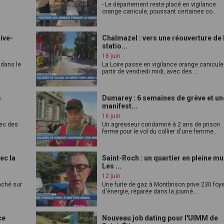
- Le département reste placé en vigilance
orange canicule, poussant certaines co...
Rive-
Chalmazel : vers une réouverture de 
statio...
18 juin
 dans le
La Loire passe en vigilance orange canicule
partir de vendredi midi, avec des ...
s
Dumarey : 6 semaines de grève et un
manifest...
16 juin
vec des
Un agresseur condamné à 2 ans de prison
ferme pour le vol du collier d'une femme...
ec la
Saint-Roch : un quartier en pleine mu
Les ...
12 juin
anché sur
Une fuite de gaz à Montbrison prive 230 foy
d'énergie, réparée dans la journé...
ce
Nouveau job dating pour l'UIMM de