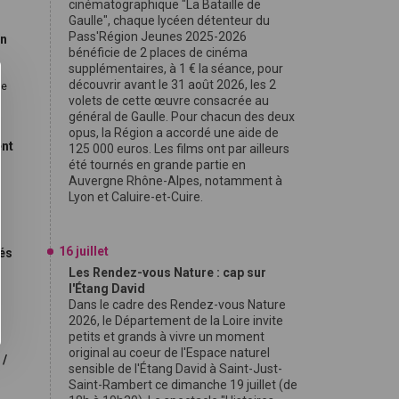
cinématographique "La Bataille de
Gaulle", chaque lycéen détenteur du
Pass'Région Jeunes 2025-2026
on
bénéficie de 2 places de cinéma
supplémentaires, à 1 € la séance, pour
découvrir avant le 31 août 2026, les 2
le
volets de cette œuvre consacrée au
général de Gaulle. Pour chacun des deux
opus, la Région a accordé une aide de
ent
125 000 euros. Les films ont par ailleurs
été tournés en grande partie en
Auvergne Rhône-Alpes, notamment à
Lyon et Caluire-et-Cuire.
16 juillet
nés
Les Rendez-vous Nature : cap sur
l'Étang David
,
Dans le cadre des Rendez-vous Nature
2026, le Département de la Loire invite
petits et grands à vivre un moment
original au coeur de l'Espace naturel
 /
sensible de l'Étang David à Saint-Just-
Saint-Rambert ce dimanche 19 juillet (de