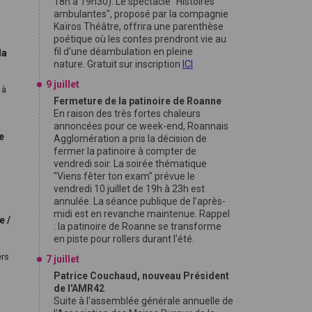
18h à 19h30). Le spectacle "Histoires
ambulantes", proposé par la compagnie
Kaïros Théâtre, offrira une parenthèse
poétique où les contes prendront vie au
fil d'une déambulation en pleine
la
nature. Gratuit sur inscription
ICI
9 juillet
 à
Fermeture de la patinoire de Roanne
En raison des très fortes chaleurs
annoncées pour ce week-end, Roannais
e
Agglomération a pris la décision de
fermer la patinoire à compter de
vendredi soir. La soirée thématique
"Viens fêter ton exam" prévue le
vendredi 10 juillet de 19h à 23h est
annulée. La séance publique de l’après-
midi est en revanche maintenue. Rappel
e /
: la patinoire de Roanne se transforme
en piste pour rollers durant l'été.
ers
7 juillet
Patrice Couchaud, nouveau Président
de l'AMR42
Suite à l'assemblée générale annuelle de