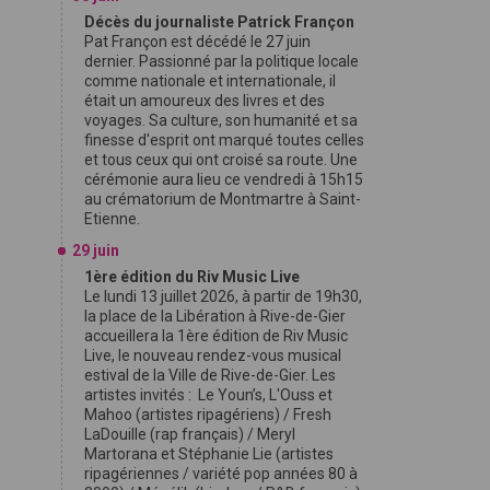
Décès du journaliste Patrick Françon
Pat Françon est décédé le 27 juin
dernier. Passionné par la politique locale
comme nationale et internationale, il
était un amoureux des livres et des
voyages. Sa culture, son humanité et sa
finesse d'esprit ont marqué toutes celles
et tous ceux qui ont croisé sa route. Une
cérémonie aura lieu ce vendredi à 15h15
au crématorium de Montmartre à Saint-
Etienne.
29 juin
1ère édition du Riv Music Live
Le lundi 13 juillet 2026, à partir de 19h30,
la place de la Libération à Rive-de-Gier
accueillera la 1ère édition de Riv Music
Live, le nouveau rendez-vous musical
estival de la Ville de Rive-de-Gier. Les
artistes invités : Le Youn’s, L'Ouss et
Mahoo (artistes ripagériens) / Fresh
LaDouille (rap français) / Meryl
Martorana et Stéphanie Lie (artistes
ripagériennes / variété pop années 80 à