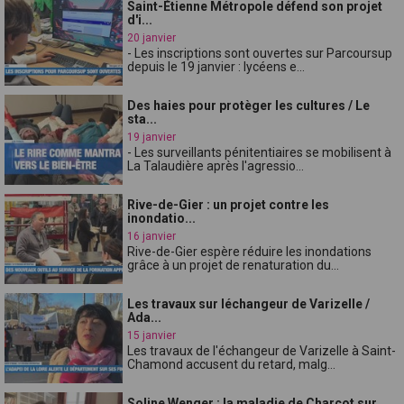
Saint-Étienne Métropole défend son projet
d'i...
20 janvier
- Les inscriptions sont ouvertes sur Parcoursup
depuis le 19 janvier : lycéens e...
Des haies pour protèger les cultures / Le
sta...
19 janvier
- Les surveillants pénitentiaires se mobilisent à
La Talaudière après l'agressio...
Rive-de-Gier : un projet contre les
inondatio...
16 janvier
Rive-de-Gier espère réduire les inondations
grâce à un projet de renaturation du...
Les travaux sur léchangeur de Varizelle /
Ada...
15 janvier
Les travaux de l'échangeur de Varizelle à Saint-
Chamond accusent du retard, malg...
Soline Wenger : la maladie de Charcot sur