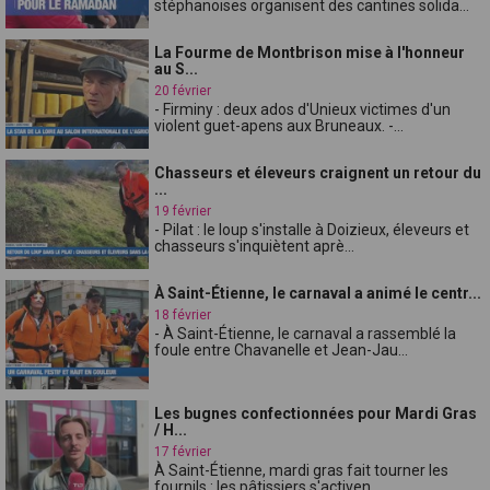
stéphanoises organisent des cantines solida...
La Fourme de Montbrison mise à l'honneur
au S...
20 février
- Firminy : deux ados d'Unieux victimes d'un
violent guet-apens aux Bruneaux. -...
Chasseurs et éleveurs craignent un retour du
...
19 février
- Pilat : le loup s'installe à Doizieux, éleveurs et
chasseurs s'inquiètent aprè...
À Saint-Étienne, le carnaval a animé le centr...
18 février
- À Saint-Étienne, le carnaval a rassemblé la
foule entre Chavanelle et Jean-Jau...
Les bugnes confectionnées pour Mardi Gras
/ H...
17 février
À Saint-Étienne, mardi gras fait tourner les
fournils : les pâtissiers s'activen...