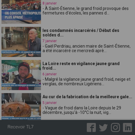
8 janvier
- À Saint-Étienne, le grand froid provoque des
fermetures d'écoles, les pannes d...
les condamnés incarcérés / Début des
soldes d...
7 janvier
- Gaël Perdriau, ancien maire de Saint-Étienne,
a été incarcéré ce mercredi aprè...
La Loire reste en vigilance jaune grand
froid...
6 janvier
- Malgré la vigilance jaune grand froid, neige et
verglas, de nombreux Ligériens...
Au cur de la fabrication de la meilleure gale...
5 janvier
- Vague de froid dans la Loire depuis le 29
décembre, jusqu'à -10°C la nuit, vig...
Recevoir TL7
Le nouveau conseil métropolitain est en
place...