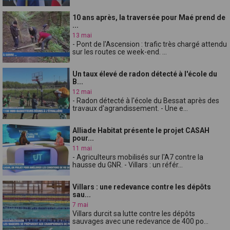
10 ans après, la traversée pour Maé prend de
...
13 mai
- Pont de l'Ascension : trafic très chargé attendu
sur les routes ce week-end. ...
Un taux élevé de radon détecté à l'école du
B...
12 mai
- Radon détecté à l'école du Bessat après des
travaux d'agrandissement. - Une e...
Alliade Habitat présente le projet CASAH
pour...
11 mai
- Agriculteurs mobilisés sur l'A7 contre la
hausse du GNR. - Villars : un référ...
Villars : une redevance contre les dépôts
sau...
7 mai
Villars durcit sa lutte contre les dépôts
sauvages avec une redevance de 400 po...