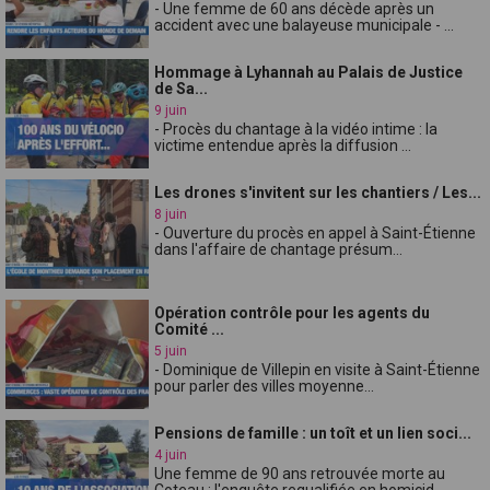
- Une femme de 60 ans décède après un
accident avec une balayeuse municipale - ...
Hommage à Lyhannah au Palais de Justice
de Sa...
9 juin
- Procès du chantage à la vidéo intime : la
victime entendue après la diffusion ...
Les drones s'invitent sur les chantiers / Les...
8 juin
- Ouverture du procès en appel à Saint-Étienne
dans l'affaire de chantage présum...
Opération contrôle pour les agents du
Comité ...
5 juin
- Dominique de Villepin en visite à Saint-Étienne
pour parler des villes moyenne...
Pensions de famille : un toît et un lien soci...
4 juin
Une femme de 90 ans retrouvée morte au
Coteau : l'enquête requalifiée en homicid...