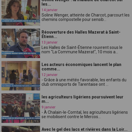
les...
14 janvier
Soline Wenger, atteinte de Charcot, parcourt les
chemins compostelle pour sensib...
Réouverture des Halles Mazerat à Saint-
Étienn...
13 janvier
Les Halles de Saint-Étienne rouvrent sous le
nom "La Commune Mazerat", 10 mois a...
Les acteurs économiques lancent le plan
comme...
12 janvier
- Grâce à une météo favorable, les enfants du
club omnisports de Tarentaise ont ...
les agriculteurs ligériens poursuivent leur
m...
9 janvier
- À Chalain-le-Comtal, les agriculteurs ligériens
se mobilisent contre le Mercos...
Avec le gel des lacs et rivières dans la Loir...