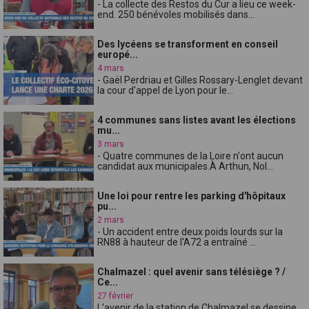
- La collecte des Restos du Cur a lieu ce week-
end. 250 bénévoles mobilisés dans...
Des lycéens se transforment en conseil
europé...
4 mars
- Gaël Perdriau et Gilles Rossary-Lenglet devant
la cour d'appel de Lyon pour le...
4 communes sans listes avant les élections
mu...
3 mars
- Quatre communes de la Loire n'ont aucun
candidat aux municipales.À Arthun, Nol...
Une loi pour rentre les parking d'hôpitaux
pu...
2 mars
- Un accident entre deux poids lourds sur la
RN88 à hauteur de l'A72 a entraîné ...
Chalmazel : quel avenir sans télésiège ? /
Ce...
27 février
L'avenir de la station de Chalmazel se dessine