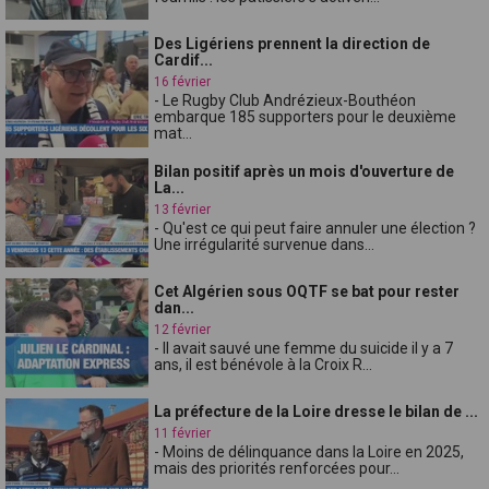
Des Ligériens prennent la direction de
Cardif...
16 février
- Le Rugby Club Andrézieux-Bouthéon
embarque 185 supporters pour le deuxième
mat...
Bilan positif après un mois d'ouverture de
La...
13 février
- Qu'est ce qui peut faire annuler une élection ?
Une irrégularité survenue dans...
Cet Algérien sous OQTF se bat pour rester
dan...
12 février
- Il avait sauvé une femme du suicide il y a 7
ans, il est bénévole à la Croix R...
La préfecture de la Loire dresse le bilan de ...
11 février
- Moins de délinquance dans la Loire en 2025,
mais des priorités renforcées pour...