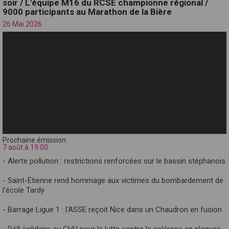
soir / L'équipe M16 du RCSE championne régional /
9000 participants au Marathon de la Bière
26 Mai 2026
Prochaine émission
7 août à 19:00
- Alerte pollution : restrictions renforcées sur le bassin stéphanois
- Saint-Étienne rend hommage aux victimes du bombardement de
l'école Tardy
- Barrage Ligue 1 : l'ASSE reçoit Nice dans un Chaudron en fusion
- Défi solidaire au CHU pour la lutte contre la sclérose en plaques