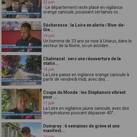
22 juin
- Le département reste placé en vigilance
orange canicule, poussant certaines co...
Sécheresse : la Loire en alerte / Rive-de-
Gie...
19 juin
Un homme de 33 ans se noie à Unieux, dans le
secteur de la Noirie, où un acciden...
Chalmazel : vers une réouverture de la
statio...
18 juin
La Loire passe en vigilance orange canicule à
partir de vendredi midi, avec des ...
Coupe du Monde : les Stéphanois vibrent
pour ...
17 juin
La Loire en vigilance jaune canicule, avec des
températures pouvant dépasser 40°...
Dumarey : 6 semaines de grève et une
manifest...
16 juin