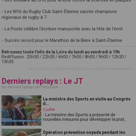
- Les M16 du Rugby Club Saint-Étienne sacrés champions
régionaux de rugby à 7
- La Poste célèbre l'écriture manuscrite avec la fête de l'écrit
- Succès record pour le Marathon de la Bière à Saint-Étienne
Retrouvez toute l'info de la Loire du lundi au vendredi à 19h
Rediffusion : 20h30 / 22h30 / 6h00 / 7h00 / 8h00 / 9h00 / 12h30 /
13h30
https://www.tl7.fr/replayDetail.php?idEmission=1&idVideo=xabajui&start=0
Derniers replays : Le JT
les derniers replays de l'émission
La ministre des Sports en visite au Congrès
d...
3 juillet
- La ministre des Sports a présenté de
nouvelles mesures pour développer la prat...
Opération prévention noyade pendant les