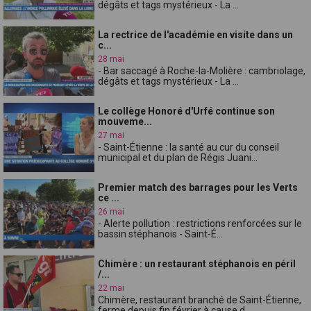
dégâts et tags mystérieux - La ...
La rectrice de l'académie en visite dans un
c...
28 mai
- Bar saccagé à Roche-la-Molière : cambriolage,
dégâts et tags mystérieux - La ...
Le collège Honoré d'Urfé continue son
mouveme...
27 mai
- Saint-Étienne : la santé au cur du conseil
municipal et du plan de Régis Juani...
Premier match des barrages pour les Verts
ce ...
26 mai
- Alerte pollution : restrictions renforcées sur le
bassin stéphanois - Saint-É...
Chimère : un restaurant stéphanois en péril
/...
22 mai
Chimère, restaurant branché de Saint-Étienne,
ferme depuis fin février à cause d...