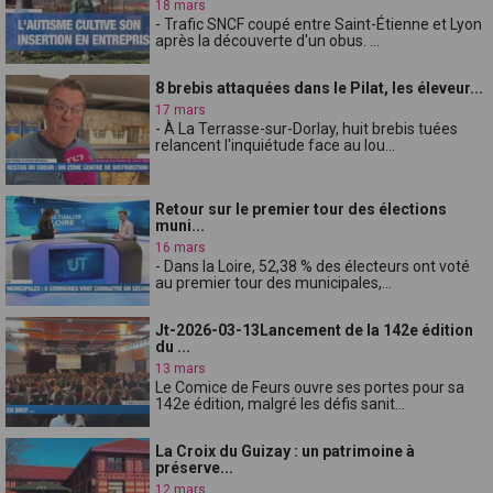
18 mars
- Trafic SNCF coupé entre Saint-Étienne et Lyon
après la découverte d'un obus. ...
8 brebis attaquées dans le Pilat, les éleveur...
17 mars
- À La Terrasse-sur-Dorlay, huit brebis tuées
relancent l'inquiétude face au lou...
Retour sur le premier tour des élections
muni...
16 mars
- Dans la Loire, 52,38 % des électeurs ont voté
au premier tour des municipales,...
Jt-2026-03-13Lancement de la 142e édition
du ...
13 mars
Le Comice de Feurs ouvre ses portes pour sa
142e édition, malgré les défis sanit...
La Croix du Guizay : un patrimoine à
préserve...
12 mars