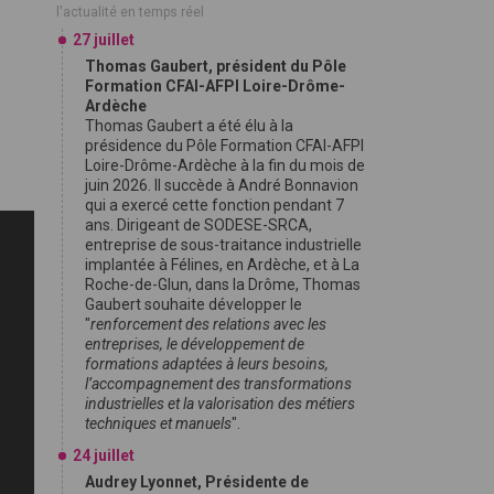
l'actualité en temps réel
27 juillet
Thomas Gaubert, président du Pôle
Formation CFAI-AFPI Loire-Drôme-
Ardèche
Thomas Gaubert a été élu à la
présidence du Pôle Formation CFAI-AFPI
Loire-Drôme-Ardèche à la fin du mois de
juin 2026. Il succède à André Bonnavion
qui a exercé cette fonction pendant 7
ans. Dirigeant de SODESE-SRCA,
entreprise de sous-traitance industrielle
implantée à Félines, en Ardèche, et à La
Roche-de-Glun, dans la Drôme, Thomas
Gaubert souhaite développer le
"
renforcement des relations avec les
entreprises, le développement de
formations adaptées à leurs besoins,
l’accompagnement des transformations
industrielles et la valorisation des métiers
techniques et manuels
".
24 juillet
Audrey Lyonnet, Présidente de