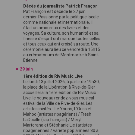
Décès du journaliste Patrick Françon
Pat Françon est décédé le 27 juin
dernier. Passionné par la politique locale
comme nationale et internationale, il
était un amoureux des livres et des
voyages. Sa culture, son humanité et sa
finesse d'esprit ont marqué toutes celles
et tous ceux qui ont croisé sa route. Une
cérémonie aura lieu ce vendredi à 15h15
au crématorium de Montmartre à Saint-
Etienne.
29 juin
1ère édition du Riv Music Live
Le lundi 13 juillet 2026, à partir de 19h30,
la place de la Libération à Rive-de-Gier
accueillera la 1ère édition de Riv Music
Live, le nouveau rendez-vous musical
estival de la Ville de Rive-de-Gier. Les
artistes invités : Le Youn’s, L'Ouss et
Mahoo (artistes ripagériens) / Fresh
LaDouille (rap français) / Meryl
Martorana et Stéphanie Lie (artistes
ripagériennes / variété pop années 80 à