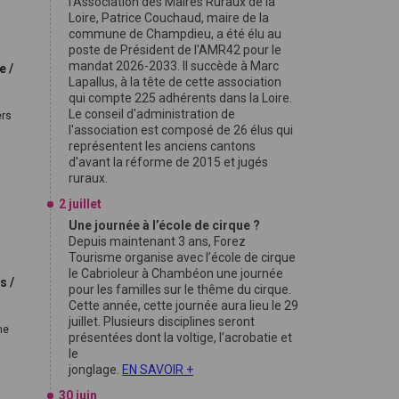
l'Association des Maires Ruraux de la
Loire, Patrice Couchaud, maire de la
commune de Champdieu, a été élu au
poste de Président de l'AMR42 pour le
mandat 2026-2033. Il succède à Marc
e /
Lapallus, à la tête de cette association
qui compte 225 adhérents dans la Loire.
Le conseil d'administration de
ers
l'association est composé de 26 élus qui
représentent les anciens cantons
d'avant la réforme de 2015 et jugés
ruraux.
2 juillet
Une journée à l’école de cirque ?
.
Depuis maintenant 3 ans, Forez
Tourisme organise avec l’école de cirque
le Cabrioleur à Chambéon une journée
s /
pour les familles sur le thême du cirque.
Cette année, cette journée aura lieu le 29
juillet. Plusieurs disciplines seront
ne
présentées dont la voltige, l’acrobatie et
le
jonglage.
EN SAVOIR +
30 juin