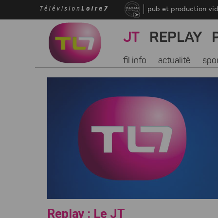
pub et production vi
JT
REPLAY
fil info
actualité
spo
Replay : Le JT