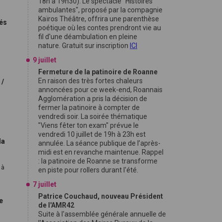
18h à 19h30). Le spectacle "Histoires
ambulantes", proposé par la compagnie
Kaïros Théâtre, offrira une parenthèse
nés
poétique où les contes prendront vie au
fil d'une déambulation en pleine
nature. Gratuit sur inscription
ICI
,
9 juillet
Fermeture de la patinoire de Roanne
En raison des très fortes chaleurs
 /
annoncées pour ce week-end, Roannais
Agglomération a pris la décision de
fermer la patinoire à compter de
vendredi soir. La soirée thématique
"Viens fêter ton exam" prévue le
vendredi 10 juillet de 19h à 23h est
la
annulée. La séance publique de l’après-
midi est en revanche maintenue. Rappel
: la patinoire de Roanne se transforme
 à
en piste pour rollers durant l'été.
7 juillet
Patrice Couchaud, nouveau Président
e
de l'AMR42
Suite à l'assemblée générale annuelle de