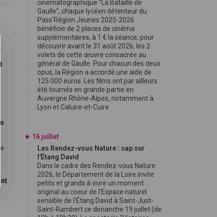
cinématographique "La Bataille de
tart=0
Gaulle", chaque lycéen détenteur du
Pass'Région Jeunes 2025-2026
bénéficie de 2 places de cinéma
supplémentaires, à 1 € la séance, pour
découvrir avant le 31 août 2026, les 2
volets de cette œuvre consacrée au
général de Gaulle. Pour chacun des deux
t
opus, la Région a accordé une aide de
125 000 euros. Les films ont par ailleurs
été tournés en grande partie en
9
Auvergne Rhône-Alpes, notamment à
Lyon et Caluire-et-Cuire.
on
16 juillet
Les Rendez-vous Nature : cap sur
le
l'Étang David
Dans le cadre des Rendez-vous Nature
2026, le Département de la Loire invite
ent
petits et grands à vivre un moment
original au coeur de l'Espace naturel
sensible de l'Étang David à Saint-Just-
Saint-Rambert ce dimanche 19 juillet (de