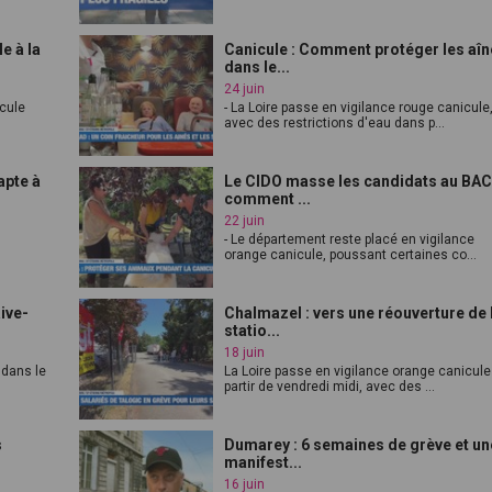
e à la
Canicule : Comment protéger les aî
dans le...
24 juin
icule
- La Loire passe en vigilance rouge canicule
avec des restrictions d'eau dans p...
apte à
Le CIDO masse les candidats au BAC
comment ...
22 juin
- Le département reste placé en vigilance
orange canicule, poussant certaines co...
Rive-
Chalmazel : vers une réouverture de 
statio...
18 juin
 dans le
La Loire passe en vigilance orange canicule
partir de vendredi midi, avec des ...
s
Dumarey : 6 semaines de grève et un
manifest...
16 juin