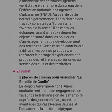
d’urbanisme des territoires ligériens,
vient d'être élu membre du Bureau de la
Fédération nationale des agences
d’urbanisme (FNAU). Au sein de cette
nouvelle gouvernance, il sera chargé des
travaux consacrés à "l’urbanisme
favorable à la santé". Il animera les
échanges visant à mieux intégrer les
enjeux de santé dans les politiques
d’aménagement et de développement
des territoires. Cette mission contribuera
à diffuser les bonnes pratiques, à
renforcer le partage d’expériences et à
produire des références communes au
service des élus et des territoires.
21 juillet
2 places de cinéma pour visionner "La
Bataille de Gaulle"
La Région Auvergne-Rhône-Alpes
souhaite renforcer son engagement en
faveur de la transmission de la mémoire
auprès des jeunes en élargissant les
avantages du Pass'Région Jeunes. À
l'occasion de la sortie du diptyque