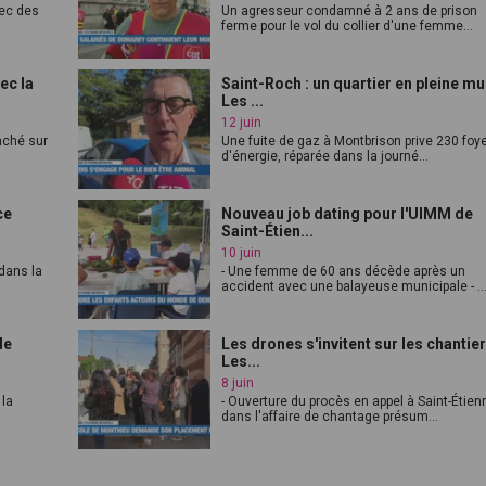
vec des
Un agresseur condamné à 2 ans de prison
ferme pour le vol du collier d'une femme...
ec la
Saint-Roch : un quartier en pleine mu
Les ...
12 juin
anché sur
Une fuite de gaz à Montbrison prive 230 foy
d'énergie, réparée dans la journé...
ce
Nouveau job dating pour l'UIMM de
Saint-Étien...
10 juin
dans la
- Une femme de 60 ans décède après un
accident avec une balayeuse municipale - ..
de
Les drones s'invitent sur les chantier
Les...
8 juin
 la
- Ouverture du procès en appel à Saint-Étien
dans l'affaire de chantage présum...