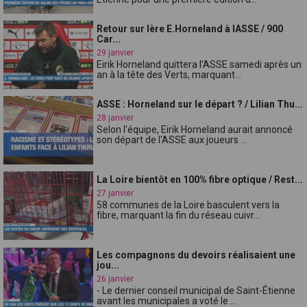
Retour sur lère E.Horneland à lASSE / 900
Car...
29 janvier
Eirik Horneland quittera l'ASSE samedi après un
an à la tête des Verts, marquant...
ASSE : Horneland sur le départ ? / Lilian Thu...
28 janvier
Selon l'équipe, Eirik Horneland aurait annoncé
son départ de l'ASSE aux joueurs ...
La Loire bientôt en 100% fibre optique / Rest...
27 janvier
58 communes de la Loire basculent vers la
fibre, marquant la fin du réseau cuivr...
Les compagnons du devoirs réalisaient une
jou...
26 janvier
- Le dernier conseil municipal de Saint-Étienne
avant les municipales a voté le ...