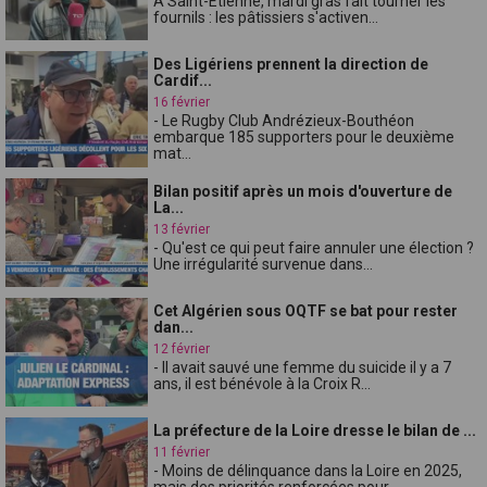
À Saint-Étienne, mardi gras fait tourner les
fournils : les pâtissiers s'activen...
Des Ligériens prennent la direction de
Cardif...
16 février
- Le Rugby Club Andrézieux-Bouthéon
embarque 185 supporters pour le deuxième
mat...
Bilan positif après un mois d'ouverture de
La...
13 février
- Qu'est ce qui peut faire annuler une élection ?
Une irrégularité survenue dans...
Cet Algérien sous OQTF se bat pour rester
dan...
12 février
- Il avait sauvé une femme du suicide il y a 7
ans, il est bénévole à la Croix R...
La préfecture de la Loire dresse le bilan de ...
11 février
- Moins de délinquance dans la Loire en 2025,
mais des priorités renforcées pour...