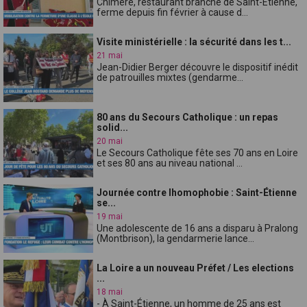
Chimère, restaurant branché de Saint-Étienne,
ferme depuis fin février à cause d...
Visite ministérielle : la sécurité dans les t...
21 mai
Jean-Didier Berger découvre le dispositif inédit
de patrouilles mixtes (gendarme...
80 ans du Secours Catholique : un repas
solid...
20 mai
Le Secours Catholique fête ses 70 ans en Loire
et ses 80 ans au niveau national ...
Journée contre lhomophobie : Saint-Étienne
se...
19 mai
Une adolescente de 16 ans a disparu à Pralong
(Montbrison), la gendarmerie lance...
La Loire a un nouveau Préfet / Les elections
...
18 mai
- À Saint-Étienne, un homme de 25 ans est