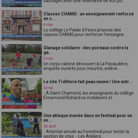
sauvages avec une redevance de 400 po...
Classes CHAMS : un enseignement renforcé
en s...
6 mai
Le collège Le Palais à Feurs propose des
classes CHAMS pour renforcer l'enseigne...
Glanage solidaire : des poireaux contre le
ga...
5 mai
Un corps calciné découvert à La Pacaudière,
enquête ouverte pour meurtre, enlève...
Le site Tréfilerie fait peau neuve / Une entr...
4 mai
- À Saint-Chamond, les enseignants du collège
Énnemond Richard se mobilisent et ...
Une attaque menée dans un festival pour un
ex...
30 avril
- Attentat simulé au Foreztival pour tester la
gestion de crise. - Les Ateliers...