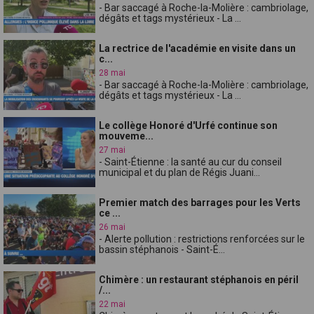
- Bar saccagé à Roche-la-Molière : cambriolage,
dégâts et tags mystérieux - La ...
La rectrice de l'académie en visite dans un
c...
28 mai
- Bar saccagé à Roche-la-Molière : cambriolage,
dégâts et tags mystérieux - La ...
Le collège Honoré d'Urfé continue son
mouveme...
27 mai
- Saint-Étienne : la santé au cur du conseil
municipal et du plan de Régis Juani...
Premier match des barrages pour les Verts
ce ...
26 mai
- Alerte pollution : restrictions renforcées sur le
bassin stéphanois - Saint-É...
Chimère : un restaurant stéphanois en péril
/...
22 mai