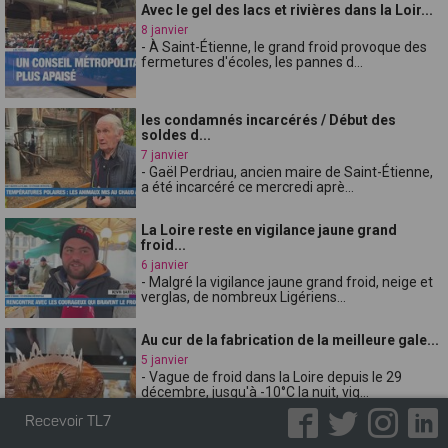
Avec le gel des lacs et rivières dans la Loir...
8 janvier
- À Saint-Étienne, le grand froid provoque des
fermetures d'écoles, les pannes d...
les condamnés incarcérés / Début des
soldes d...
7 janvier
- Gaël Perdriau, ancien maire de Saint-Étienne,
a été incarcéré ce mercredi aprè...
La Loire reste en vigilance jaune grand
froid...
6 janvier
- Malgré la vigilance jaune grand froid, neige et
verglas, de nombreux Ligériens...
Au cur de la fabrication de la meilleure gale...
5 janvier
- Vague de froid dans la Loire depuis le 29
décembre, jusqu'à -10°C la nuit, vig...
Recevoir TL7