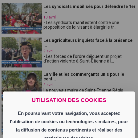
Les syndicats mobilisés pour défendre le 1er
...
10 avril
- Les syndicats manifestent contre une
proposition de loi visant à élargir le tr...
Les agriculteurs inquiets face à la présence
...
9 avril
- Les forces de l'ordre déjouent un projet
d'action violente à Saint-Étienne à l...
La ville et les commerçants unis pour le
cent...
8 avril
Le nouveau maire de Saint-Etienne Régis
Juanico commence à mettre en place ses p...
UTILISATION DES COOKIES
Un ancien chef d'état-major dans la Loire /
U...
En poursuivant votre navigation, vous acceptez
7 avril
l'utilisation de cookies ou technologies similaires, pour
Ce mardi dans la Loire, le général Thierry
Burkhard, délégué national de l'Ordre...
la diffusion de contenus pertinents et réaliser des