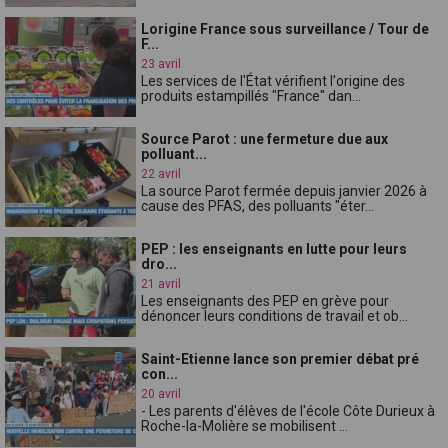
Lorigine France sous surveillance / Tour de
F...
23 avril
Les services de l'État vérifient l'origine des
produits estampillés "France" dan...
Source Parot : une fermeture due aux
polluant...
22 avril
La source Parot fermée depuis janvier 2026 à
cause des PFAS, des polluants "éter...
PEP : les enseignants en lutte pour leurs
dro...
21 avril
Les enseignants des PEP en grève pour
dénoncer leurs conditions de travail et ob...
Saint-Etienne lance son premier débat pré
con...
20 avril
- Les parents d'élèves de l'école Côte Durieux à
Roche-la-Molière se mobilisent ...