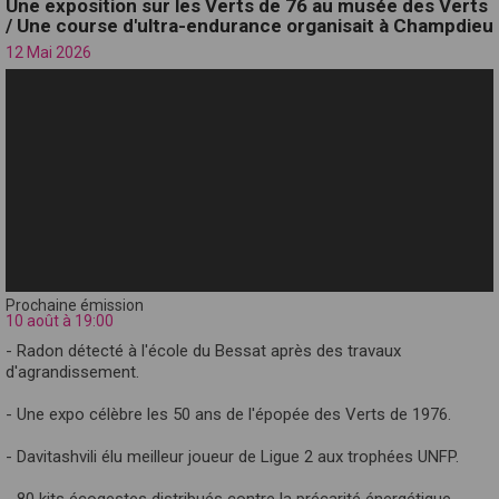
Une exposition sur les Verts de 76 au musée des Verts
/ Une course d'ultra-endurance organisait à Champdieu
12 Mai 2026
Prochaine émission
10 août à 19:00
- Radon détecté à l'école du Bessat après des travaux
d'agrandissement.
- Une expo célèbre les 50 ans de l'épopée des Verts de 1976.
- Davitashvili élu meilleur joueur de Ligue 2 aux trophées UNFP.
- 80 kits écogestes distribués contre la précarité énergétique.