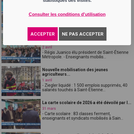
statistiques des visites.
La police municipale réalise des contrôles
ro...
Consulter les conditions d'utilisation
3 avril
- Incendie : 800 m² brûlés à l'école Verlaine,
aucun blessé. - Contrôles routie...
ACCEPTER
NE PAS ACCEPTER
Régis Juanico élu président de Saint-Étienne
...
2 avril
- Régis Juanico élu président de Saint-Étienne
Métropole. - Enseignants mobilis...
Nouvelle mobilisation des jeunes
agriculteurs...
1 avril
- Ziegler liquidé : 1 500 emplois supprimés, 40
salariés touchés à Saint-Étienne...
La carte scolaire de 2026 a été dévoilé par l...
31 mars
- Carte scolaire : 83 classes ferment,
enseignants et syndicats mobilisés à Sain...