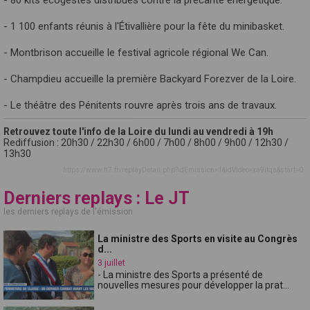
- 1 100 enfants réunis à l'Étivallière pour la fête du minibasket.
- Montbrison accueille le festival agricole régional We Can.
- Champdieu accueille la première Backyard Forezver de la Loire.
- Le théâtre des Pénitents rouvre après trois ans de travaux.
Retrouvez toute l'info de la Loire du lundi au vendredi à 19h
Rediffusion : 20h30 / 22h30 / 6h00 / 7h00 / 8h00 / 9h00 / 12h30 /
13h30
https://www.tl7.fr/replayDetail.php?idEmission=1&idVideo=xa9itqs&start=0
Derniers replays : Le JT
les derniers replays de l'émission
La ministre des Sports en visite au Congrès
d...
3 juillet
- La ministre des Sports a présenté de
nouvelles mesures pour développer la prat...