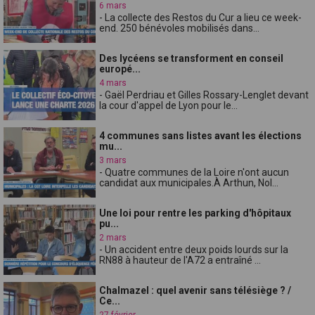
6 mars
- La collecte des Restos du Cur a lieu ce week-
end. 250 bénévoles mobilisés dans...
Des lycéens se transforment en conseil
europé...
4 mars
- Gaël Perdriau et Gilles Rossary-Lenglet devant
la cour d'appel de Lyon pour le...
4 communes sans listes avant les élections
mu...
3 mars
- Quatre communes de la Loire n'ont aucun
candidat aux municipales.À Arthun, Nol...
Une loi pour rentre les parking d'hôpitaux
pu...
2 mars
- Un accident entre deux poids lourds sur la
RN88 à hauteur de l'A72 a entraîné ...
Chalmazel : quel avenir sans télésiège ? /
Ce...
27 février