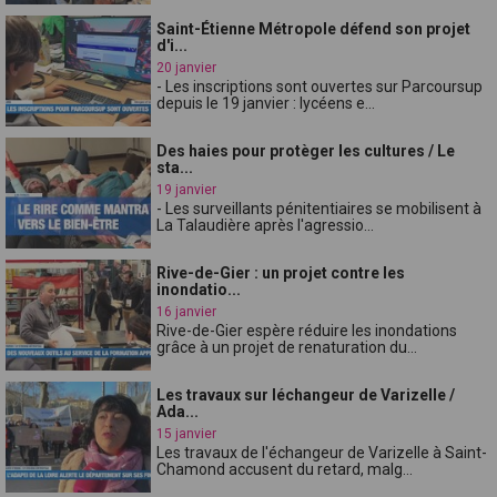
Saint-Étienne Métropole défend son projet
d'i...
20 janvier
- Les inscriptions sont ouvertes sur Parcoursup
depuis le 19 janvier : lycéens e...
Des haies pour protèger les cultures / Le
sta...
19 janvier
- Les surveillants pénitentiaires se mobilisent à
La Talaudière après l'agressio...
Rive-de-Gier : un projet contre les
inondatio...
16 janvier
Rive-de-Gier espère réduire les inondations
grâce à un projet de renaturation du...
Les travaux sur léchangeur de Varizelle /
Ada...
15 janvier
Les travaux de l'échangeur de Varizelle à Saint-
Chamond accusent du retard, malg...