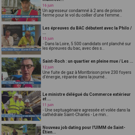
16 juin
Un agresseur condamné à 2 ans de prison
ferme pour le vol du collier d'une femme...
Les épreuves du BAC débutent avec la Philo /
...
15 juin
- Dans la Loire, 5 500 candidats ont planché sur
les épreuves du bac, avec des s...
Saint-Roch : un quartier en pleine mue / Les ...
12 juin
Une fuite de gaz à Montbrison prive 230 foyers
d'énergie, réparée dans la journé...
Le ministre délégué du Commerce extérieur
et ...
11 juin
- Une septuagénaire agressée et volée dans la
cathédrale Saint-Charles - Le min...
Nouveau job dating pour l'UIMM de Saint-
Étien...