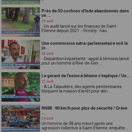
Près de 50 cochons d'Inde abandonnés dans
un ...
29 avril
- Un audit lancé sur les finances de Saint-
Étienne depuis 2021. - Firminy : hau...
Une commission extra-parlementaire voit le
jo...
28 avril
- Disparition inquiétante : appel à témoins lancé
pour un homme à Rive-de-Gier. ...
Le gérant de l'usine à bitume s'explique / Un...
27 avril
- À La Talaudière, des agents pénitentiaires
bloquent la maison d'arrêt pour dén...
RN88 : 90 km/h pour plus de sécurité / Grève
...
24 avril
Un homme de 38 ans meurt après une
agression collective à Saint-Étienne, enquête...