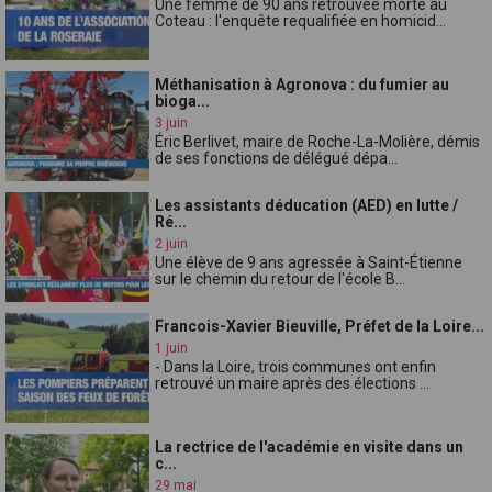
Une femme de 90 ans retrouvée morte au
Coteau : l'enquête requalifiée en homicid...
Méthanisation à Agronova : du fumier au
bioga...
3 juin
Éric Berlivet, maire de Roche-La-Molière, démis
de ses fonctions de délégué dépa...
Les assistants déducation (AED) en lutte /
Ré...
2 juin
Une élève de 9 ans agressée à Saint-Étienne
sur le chemin du retour de l'école B...
Francois-Xavier Bieuville, Préfet de la Loire...
1 juin
- Dans la Loire, trois communes ont enfin
retrouvé un maire après des élections ...
La rectrice de l'académie en visite dans un
c...
29 mai