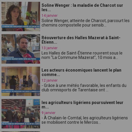
Soline Wenger : la maladie de Charcot sur
les...
14 janvier
Soline Wenger, atteinte de Charcot, parcourt les
chemins compostelle pour sensib...
Réouverture des Halles Mazerat à Saint-
Étienn...
13 janvier
Les Halles de Saint-Étienne rouvrent sous le
nom "La Commune Mazerat", 10 mois a...
Les acteurs économiques lancent le plan
comme...
12 janvier
- Grâce à une météo favorable, les enfants du
club omnisports de Tarentaise ont ...
les agriculteurs ligériens poursuivent leur
m...
9 janvier
- À Chalain-le-Comtal, les agriculteurs ligériens
se mobilisent contre le Mercos...