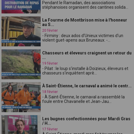
Pendant le Ramadan, des associations
stéphanoises organisent des cantines solida...
La Fourme de Montbrison mise à l'honneur
au S...
20 février
- Firminy : deux ados d'Unieux victimes d'un
violent guet-apens aux Bruneaux. -...
Chasseurs et éleveurs craignent un retour du
...
19 février
- Pilat : le loup s'installe à Doizieux, éleveurs et
chasseurs s'inquiètent aprè...
À Saint-Étienne, le carnaval a animé le centr...
18 février
- À Saint-Étienne, le carnaval a rassemblé la
foule entre Chavanelle et Jean-Jau...
Les bugnes confectionnées pour Mardi Gras
/ H...
17 février