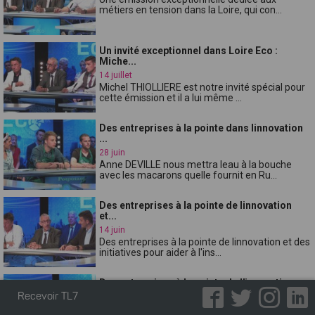
métiers en tension dans la Loire, qui con...
Un invité exceptionnel dans Loire Eco :
Miche...
14 juillet
Michel THIOLLIERE est notre invité spécial pour
cette émission et il a lui même ...
Des entreprises à la pointe dans linnovation
...
28 juin
Anne DEVILLE nous mettra leau à la bouche
avec les macarons quelle fournit en Ru...
Des entreprises à la pointe de linnovation
et...
14 juin
Des entreprises à la pointe de linnovation et des
initiatives pour aider à l'ins...
Des entreprises à la pointe de l'innovation e...
31 mai
Recevoir TL7
Arnaud BAILLY est un serial entrepreneur, il