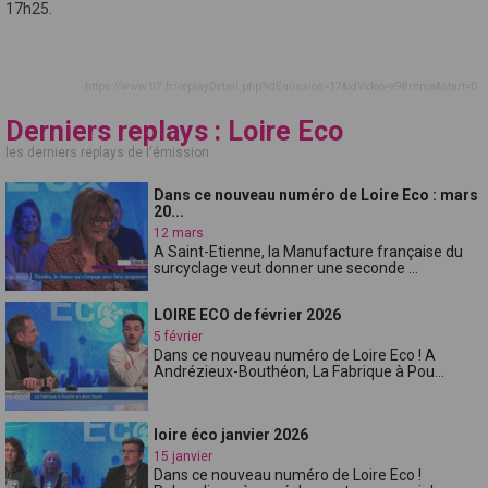
17h25.
https://www.tl7.fr/replayDetail.php?idEmission=17&idVideo=x98rnma&start=0
Derniers replays : Loire Eco
les derniers replays de l'émission
Dans ce nouveau numéro de Loire Eco : mars
20...
12 mars
A Saint-Etienne, la Manufacture française du
surcyclage veut donner une seconde ...
LOIRE ECO de février 2026
5 février
Dans ce nouveau numéro de Loire Eco ! A
Andrézieux-Bouthéon, La Fabrique à Pou...
loire éco janvier 2026
15 janvier
Dans ce nouveau numéro de Loire Eco !