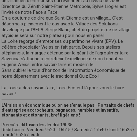
défaillances d'entreprises qui reviennent au niveau de 2008.
Directrice du Zénith Saint-Etienne Métropole, Sylvie Liogier est
l'invité de notre Face à Face.
On a coutume de dire que Saint-Etienne est un village… C'est
désormais pleinement le cas avec le Village des Solutions
développé par l'AFPA. Serge Blanc, chef du projet et de ce village
atypique sera sur notre plateau pour nous en parler.
La Loire regorge d'entreprises du patrimoine vivant (EPV). Le
célèbre chocolatier Weiss en fait partie. Depuis ses ateliers
stéphanois, la marque détenue par le géant de l'agroalimentaire
Savencia s'attache à entretenir l'excellence de son fondateur
Eugène Weiss, entre savoir-faire et modernité.
Sans oublier le tour d'horizon de l'information économique de
notre département avec le traditionnel Quiz Eco !
La Loire a des savoir-faire, Loire Eco est là pour vous le faire
savoir !
L'émission économique où on ne s’ennuie pas ! Portraits de chefs
d’entreprise accrocheurs, pugnaces, humbles et inventifs,
étonnants et détonants, bref ligériens !
Première diffusion les Jeudi à 19h35.
Rediffusion : Vendredi 9h20 - 16h15 / Samedi à 17h40 / lundi 16h25 /
mardi 16h25 / jeudi