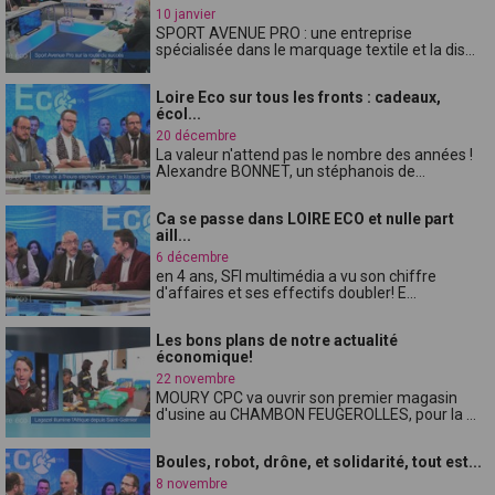
10 janvier
SPORT AVENUE PRO : une entreprise
spécialisée dans le marquage textile et la dis...
Loire Eco sur tous les fronts : cadeaux,
écol...
20 décembre
La valeur n'attend pas le nombre des années !
Alexandre BONNET, un stéphanois de...
Ca se passe dans LOIRE ECO et nulle part
aill...
6 décembre
en 4 ans, SFI multimédia a vu son chiffre
d'affaires et ses effectifs doubler! E...
Les bons plans de notre actualité
économique!
22 novembre
MOURY CPC va ouvrir son premier magasin
d'usine au CHAMBON FEUGEROLLES, pour la ...
Boules, robot, drône, et solidarité, tout est...
8 novembre