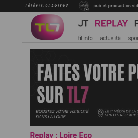
pub et production vi
JT
REPLAY
fil info
actualité
spo
Replay : Loire Eco