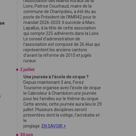
l'Association des Maires Ruraux de la
Loire, Patrice Couchaud, maire de la
commune de Champdieu, a été élu au
poste de Président de l'AMR42 pour le
mandat 2026-2033. Il succède à Marc
que
Lapallus, à la tête de cette association
qui compte 225 adhérents dans la Loire.
Le conseil d'administration de
l'association est composé de 26 élus qui
représentent les anciens cantons
d'avant la réforme de 2015 et jugés
ruraux.
2 juillet
Une journée à l’école de cirque ?
Depuis maintenant 3 ans, Forez
Tourisme organise avec l’école de cirque
le Cabrioleur à Chambéon une journée
n
pour les familles sur le thême du cirque.
Cette année, cette journée aura lieu le 29
juillet. Plusieurs disciplines seront
présentées dont la voltige, l’acrobatie et
le
jonglage.
EN SAVOIR +
30 juin