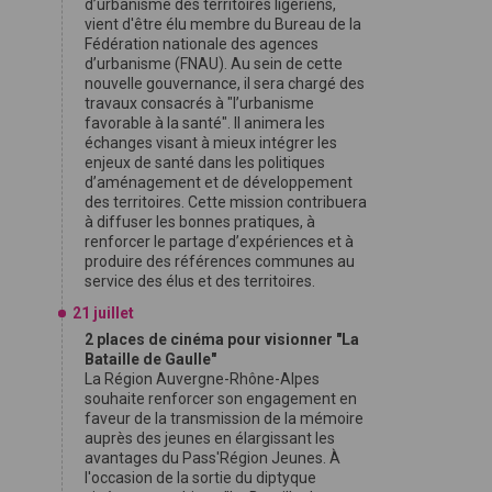
d’urbanisme des territoires ligériens,
vient d'être élu membre du Bureau de la
Fédération nationale des agences
d’urbanisme (FNAU). Au sein de cette
nouvelle gouvernance, il sera chargé des
travaux consacrés à "l’urbanisme
favorable à la santé". Il animera les
échanges visant à mieux intégrer les
enjeux de santé dans les politiques
d’aménagement et de développement
des territoires. Cette mission contribuera
à diffuser les bonnes pratiques, à
renforcer le partage d’expériences et à
produire des références communes au
service des élus et des territoires.
21 juillet
2 places de cinéma pour visionner "La
Bataille de Gaulle"
La Région Auvergne-Rhône-Alpes
souhaite renforcer son engagement en
faveur de la transmission de la mémoire
auprès des jeunes en élargissant les
avantages du Pass'Région Jeunes. À
l'occasion de la sortie du diptyque