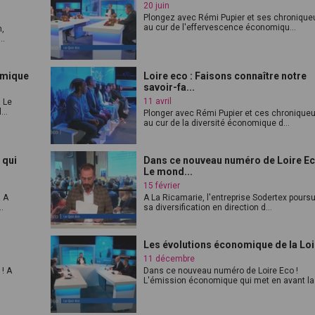
20 juin
Plongez avec Rémi Pupier et ses chronique
au cur de l'effervescence économiqu...
n,
..
omique
Loire eco : Faisons connaître notre
savoir-fa...
11 avril
 Le
...
Plonger avec Rémi Pupier et ces chronique
au cur de la diversité économique d...
 qui
Dans ce nouveau numéro de Loire Ec
Le mond...
15 février
! A
A La Ricamarie, l'entreprise Sodertex poursu
.
sa diversification en direction d...
Les évolutions économique de la Loi
11 décembre
! A
Dans ce nouveau numéro de Loire Eco !
L'émission économique qui met en avant la .