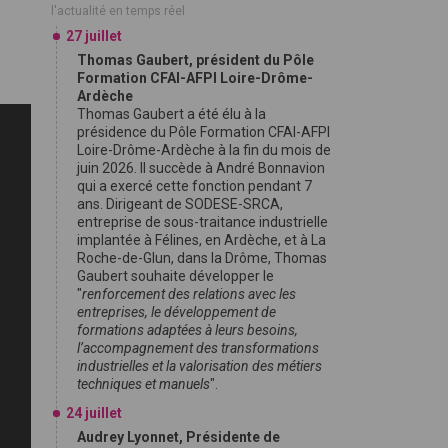
l'actualité en temps réel
27 juillet
Thomas Gaubert, président du Pôle
Formation CFAI-AFPI Loire-Drôme-
Ardèche
Thomas Gaubert a été élu à la
présidence du Pôle Formation CFAI-AFPI
Loire-Drôme-Ardèche à la fin du mois de
juin 2026. Il succède à André Bonnavion
qui a exercé cette fonction pendant 7
ans. Dirigeant de SODESE-SRCA,
entreprise de sous-traitance industrielle
implantée à Félines, en Ardèche, et à La
Roche-de-Glun, dans la Drôme, Thomas
Gaubert souhaite développer le
"
renforcement des relations avec les
entreprises, le développement de
formations adaptées à leurs besoins,
l’accompagnement des transformations
industrielles et la valorisation des métiers
techniques et manuels
".
24 juillet
Audrey Lyonnet, Présidente de