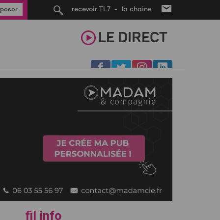
recevoir TL7 - la chaine
poser
LE
DIRECT
fil info