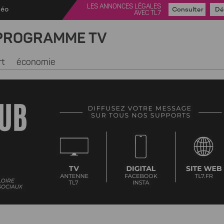
LES ANNONCES LÉGALES
déo
Consulter
Dé
AVEC TL7
PROGRAMME TV
rt
économie