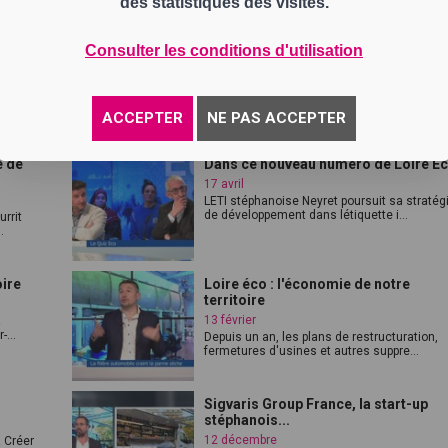
des statistiques des visites.
Loire eco : L'économie de la Loire
Consulter les conditions d'utilisation
19 juin
Dans ce nouveau numéro de Loire Eco ! A
mi Pu...
Saint-Chamond, le SCABB nourrit l'ambi...
ACCEPTER
NE PAS ACCEPTER
e de
Dans ce nouveau numéro de Loire E
17 avril
LETI stéphanoise Neyret poursuit sa stratég
de développement dans létiquette i...
rrit
.
oire
Loire éco : l'économie de notre
territoire
13 février
!
...
Depuis un an, les plans de restructuration,
fermetures d'usines et autres suppre...
Sigvaris Group France, la start-up
stéphanois...
12 décembre
 Créer