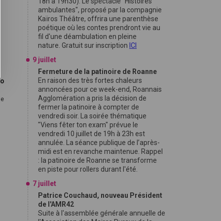
18h à 19h30). Le spectacle "Histoires
ambulantes", proposé par la compagnie
Kaïros Théâtre, offrira une parenthèse
poétique où les contes prendront vie au
fil d'une déambulation en pleine
nature. Gratuit sur inscription
ICI
9 juillet
Fermeture de la patinoire de Roanne
En raison des très fortes chaleurs
co
annoncées pour ce week-end, Roannais
Agglomération a pris la décision de
ie
fermer la patinoire à compter de
vendredi soir. La soirée thématique
"Viens fêter ton exam" prévue le
vendredi 10 juillet de 19h à 23h est
annulée. La séance publique de l’après-
midi est en revanche maintenue. Rappel
: la patinoire de Roanne se transforme
en piste pour rollers durant l'été.
7 juillet
Patrice Couchaud, nouveau Président
de l'AMR42
Suite à l'assemblée générale annuelle de