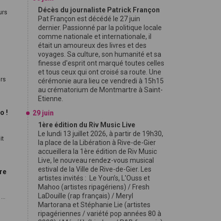
Décès du journaliste Patrick Françon
urs
Pat Françon est décédé le 27 juin
dernier. Passionné par la politique locale
comme nationale et internationale, il
était un amoureux des livres et des
voyages. Sa culture, son humanité et sa
finesse d'esprit ont marqué toutes celles
et tous ceux qui ont croisé sa route. Une
urs
cérémonie aura lieu ce vendredi à 15h15
au crématorium de Montmartre à Saint-
Etienne.
o !
29 juin
1ère édition du Riv Music Live
Le lundi 13 juillet 2026, à partir de 19h30,
it
la place de la Libération à Rive-de-Gier
accueillera la 1ère édition de Riv Music
Live, le nouveau rendez-vous musical
estival de la Ville de Rive-de-Gier. Les
re
artistes invités : Le Youn’s, L'Ouss et
Mahoo (artistes ripagériens) / Fresh
LaDouille (rap français) / Meryl
..
Martorana et Stéphanie Lie (artistes
ripagériennes / variété pop années 80 à