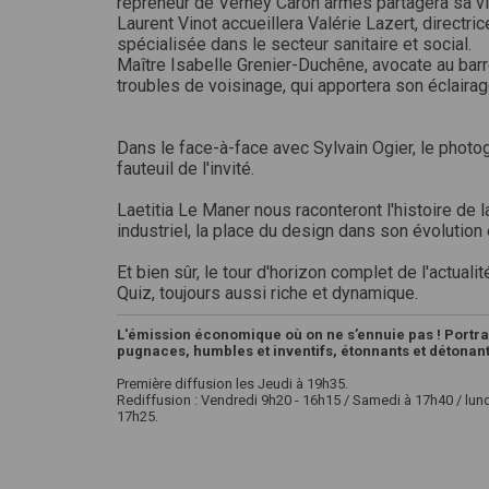
repreneur de Verney Caron armes partagera sa vi
Laurent Vinot accueillera Valérie Lazert, directri
spécialisée dans le secteur sanitaire et social.
Maître Isabelle Grenier-Duchêne, avocate au bar
troubles de voisinage, qui apportera son éclairag
Dans le face-à-face avec Sylvain Ogier, le photo
fauteuil de l'invité.
Laetitia Le Maner nous raconteront l'histoire de 
industriel, la place du design dans son évolution
Et bien sûr, le tour d'horizon complet de l'actua
Quiz, toujours aussi riche et dynamique.
L'émission économique où on ne s’ennuie pas ! Portra
pugnaces, humbles et inventifs, étonnants et détonants
Première diffusion les Jeudi à 19h35.
Rediffusion : Vendredi 9h20 - 16h15 / Samedi à 17h40 / lund
17h25.