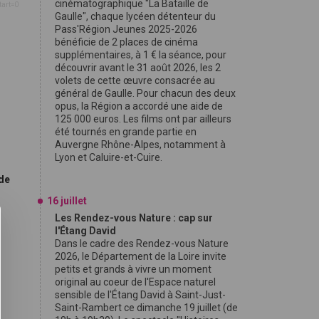
cinématographique "La Bataille de
tart=0
Gaulle", chaque lycéen détenteur du
Pass'Région Jeunes 2025-2026
bénéficie de 2 places de cinéma
supplémentaires, à 1 € la séance, pour
découvrir avant le 31 août 2026, les 2
volets de cette œuvre consacrée au
général de Gaulle. Pour chacun des deux
opus, la Région a accordé une aide de
125 000 euros. Les films ont par ailleurs
été tournés en grande partie en
Auvergne Rhône-Alpes, notamment à
Lyon et Caluire-et-Cuire.
de
16 juillet
Les Rendez-vous Nature : cap sur
l'Étang David
Dans le cadre des Rendez-vous Nature
2026, le Département de la Loire invite
petits et grands à vivre un moment
original au coeur de l'Espace naturel
sensible de l'Étang David à Saint-Just-
Saint-Rambert ce dimanche 19 juillet (de