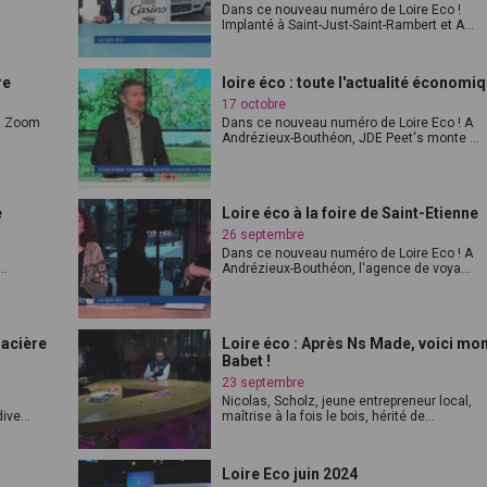
Dans ce nouveau numéro de Loire Eco !
Implanté à Saint-Just-Saint-Rambert et A...
re
loire éco : toute l'actualité économi
17 octobre
 ! Zoom
Dans ce nouveau numéro de Loire Eco ! A
Andrézieux-Bouthéon, JDE Peet's monte ...
é
Loire éco à la foire de Saint-Etienne
26 septembre
Dans ce nouveau numéro de Loire Eco ! A
..
Andrézieux-Bouthéon, l'agence de voya...
lacière
Loire éco : Après Ns Made, voici mo
Babet !
23 septembre
Nicolas, Scholz, jeune entrepreneur local,
ive...
maîtrise à la fois le bois, hérité de...
Loire Eco juin 2024