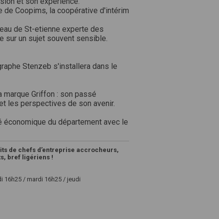
sion et son expérience.
ce de Coopims, la coopérative d'intérim
reau de St-etienne experte des
e sur un sujet souvent sensible.
graphe Stenzeb s'installera dans le
la marque Griffon : son passé
 et les perspectives de son avenir.
lité économique du département avec le
its de chefs d’entreprise accrocheurs,
, bref ligériens !
i 16h25 / mardi 16h25 / jeudi