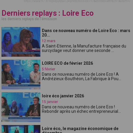
https://www.tl7.fr/replayDetail.php?idEmission=17&idVideo=x89k2h1&start=0
Derniers replays : Loire Eco
les derniers replays de l'émission
Dans ce nouveau numéro de Loire Eco : mars
20...
12 mars
A Saint-Etienne, la Manufacture française du
surcyclage veut donner une seconde ...
LOIRE ECO de février 2026
5 février
Dans ce nouveau numéro de Loire Eco ! A
Andrézieux-Bouthéon, La Fabrique à Pou...
loire éco janvier 2026
15 janvier
Dans ce nouveau numéro de Loire Eco !
Rebondir après un échec entrepreneurial...
Loire éco, le magazine économique de
décembre