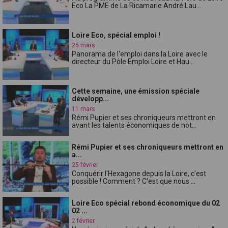
Eco La PME de La Ricamarie André Lau...
Loire Eco, spécial emploi !
25 mars
Panorama de l'emploi dans la Loire avec le
directeur du Pôle Emploi Loire et Hau...
Cette semaine, une émission spéciale
développ...
11 mars
Rémi Pupier et ses chroniqueurs mettront en
avant les talents économiques de not...
Rémi Pupier et ses chroniqueurs mettront en
a...
25 février
Conquérir l'Hexagone depuis la Loire, c'est
possible ! Comment ? C'est que nous ...
Loire Eco spécial rebond économique du 02
02 ...
2 février