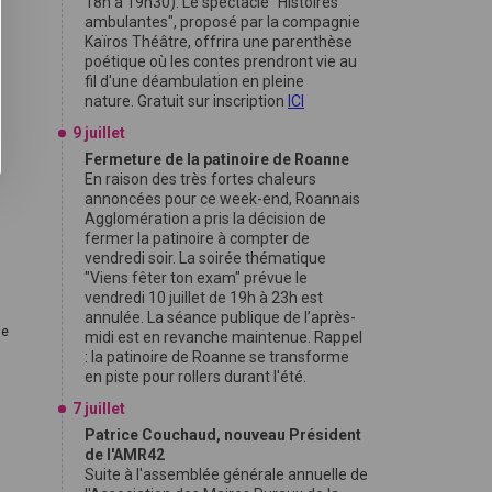
18h à 19h30). Le spectacle "Histoires
ambulantes", proposé par la compagnie
Kaïros Théâtre, offrira une parenthèse
a
poétique où les contes prendront vie au
fil d'une déambulation en pleine
nature. Gratuit sur inscription
ICI
9 juillet
Fermeture de la patinoire de Roanne
En raison des très fortes chaleurs
annoncées pour ce week-end, Roannais
Agglomération a pris la décision de
fermer la patinoire à compter de
vendredi soir. La soirée thématique
-
"Viens fêter ton exam" prévue le
vendredi 10 juillet de 19h à 23h est
annulée. La séance publique de l’après-
de
midi est en revanche maintenue. Rappel
: la patinoire de Roanne se transforme
en piste pour rollers durant l'été.
7 juillet
Patrice Couchaud, nouveau Président
de l'AMR42
Suite à l'assemblée générale annuelle de