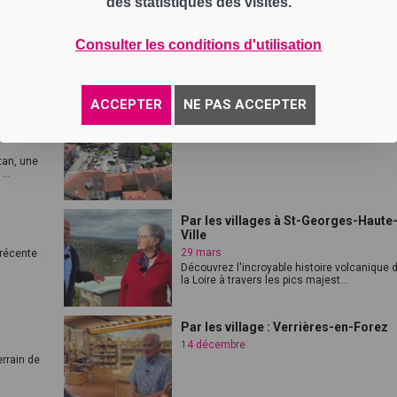
des statistiques des visites.
Rochetaillée
13 décembre
i à
"Tout le monde connaît Rochetaillée dans l
Consulter les conditions d'utilisation
s...
région mais savez vous que lon y tro...
ACCEPTER
NE PAS ACCEPTER
Par les villages à Jonzieux
10 juin
zan, une
..
Par les villages à St-Georges-Haute
Ville
29 mars
récente
Découvrez l'incroyable histoire volcanique 
la Loire à travers les pics majest...
Par les village : Verrières-en-Forez
14 décembre
errain de