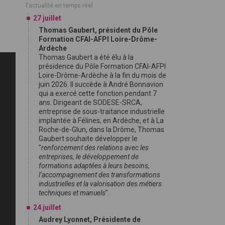
l'actualité en temps réel
27 juillet
Thomas Gaubert, président du Pôle
Formation CFAI-AFPI Loire-Drôme-
Ardèche
Thomas Gaubert a été élu à la
présidence du Pôle Formation CFAI-AFPI
Loire-Drôme-Ardèche à la fin du mois de
juin 2026. Il succède à André Bonnavion
qui a exercé cette fonction pendant 7
ans. Dirigeant de SODESE-SRCA,
entreprise de sous-traitance industrielle
implantée à Félines, en Ardèche, et à La
Roche-de-Glun, dans la Drôme, Thomas
Gaubert souhaite développer le
"
renforcement des relations avec les
entreprises, le développement de
formations adaptées à leurs besoins,
l’accompagnement des transformations
industrielles et la valorisation des métiers
techniques et manuels
".
24 juillet
Audrey Lyonnet, Présidente de