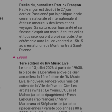
Décès du journaliste Patrick Françon
Pat Françon est décédé le 27 juin
dernier. Passionné par la politique locale
es
comme nationale et internationale, il
était un amoureux des livres et des
voyages. Sa culture, son humanité et sa
finesse d'esprit ont marqué toutes celles
..
et tous ceux qui ont croisé sa route. Une
cérémonie aura lieu ce vendredi à 15h15
au crématorium de Montmartre à Saint-
à
Etienne.
29 juin
1ère édition du Riv Music Live
Le lundi 13 juillet 2026, à partir de 19h30,
la place de la Libération à Rive-de-Gier
accueillera la 1ère édition de Riv Music
Live, le nouveau rendez-vous musical
estival de la Ville de Rive-de-Gier. Les
En
artistes invités : Le Youn’s, L'Ouss et
Mahoo (artistes ripagériens) / Fresh
LaDouille (rap français) / Meryl
Martorana et Stéphanie Lie (artistes
ripagériennes / variété pop années 80 à