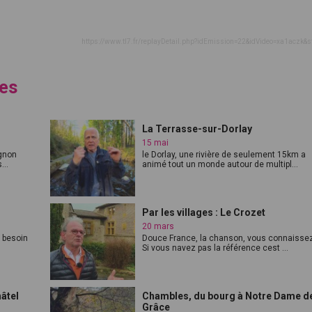
https://www.tl7.fr/replayDetail.php?idEmission=22&idVideo=xa1aczk&s
ges
La Terrasse-sur-Dorlay
15 mai
gnon
le Dorlay, une rivière de seulement 15km a
...
animé tout un monde autour de multipl...
Par les villages : Le Crozet
20 mars
s besoin
Douce France, la chanson, vous connaissez
Si vous navez pas la référence cest ...
hâtel
Chambles, du bourg à Notre Dame d
Grâce