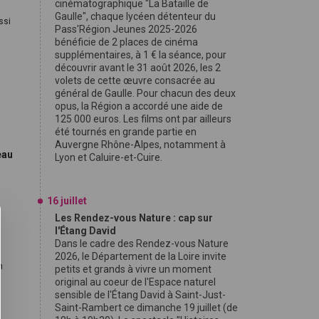
cinématographique "La Bataille de
Gaulle", chaque lycéen détenteur du
ssi
Pass'Région Jeunes 2025-2026
bénéficie de 2 places de cinéma
supplémentaires, à 1 € la séance, pour
découvrir avant le 31 août 2026, les 2
volets de cette œuvre consacrée au
général de Gaulle. Pour chacun des deux
opus, la Région a accordé une aide de
125 000 euros. Les films ont par ailleurs
été tournés en grande partie en
Auvergne Rhône-Alpes, notamment à
eau
Lyon et Caluire-et-Cuire.
16 juillet
Les Rendez-vous Nature : cap sur
l'Étang David
Dans le cadre des Rendez-vous Nature
2026, le Département de la Loire invite
n
petits et grands à vivre un moment
original au coeur de l'Espace naturel
sensible de l'Étang David à Saint-Just-
Saint-Rambert ce dimanche 19 juillet (de