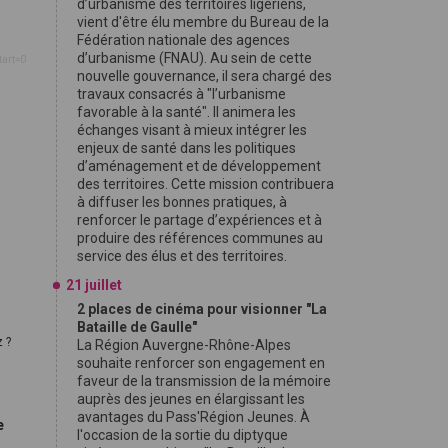
d’urbanisme des territoires ligériens,
vient d'être élu membre du Bureau de la
Fédération nationale des agences
d’urbanisme (FNAU). Au sein de cette
tart=0
nouvelle gouvernance, il sera chargé des
travaux consacrés à "l’urbanisme
favorable à la santé". Il animera les
échanges visant à mieux intégrer les
enjeux de santé dans les politiques
d’aménagement et de développement
des territoires. Cette mission contribuera
à diffuser les bonnes pratiques, à
renforcer le partage d’expériences et à
produire des références communes au
service des élus et des territoires.
21 juillet
2 places de cinéma pour visionner "La
Bataille de Gaulle"
 ?
La Région Auvergne-Rhône-Alpes
souhaite renforcer son engagement en
faveur de la transmission de la mémoire
auprès des jeunes en élargissant les
avantages du Pass'Région Jeunes. À
e
l'occasion de la sortie du diptyque