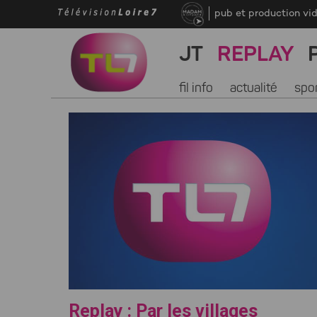
pub et production vi
JT
REPLAY
fil info
actualité
spo
Replay : Par les villages