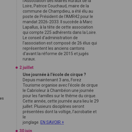
l'Association des Maires Ruraux de la
Loire, Patrice Couchaud, maire de la
commune de Champdieu, a été élu au
poste de Président de l'AMR42 pour le
mandat 2026-2033. Il succède à Marc
Lapallus, à la tête de cette association
qui compte 225 adhérents dans la Loire.
Le conseil d'administration de
l'association est composé de 26 élus qui
représentent les anciens cantons
d'avant la réforme de 2015 et jugés
ruraux.
2 juillet
Une journée à l’école de cirque ?
Depuis maintenant 3 ans, Forez
Tourisme organise avec l’école de cirque
le Cabrioleur à Chambéon une journée
pour les familles sur le thême du cirque.
tes
Cette année, cette journée aura lieu le 29
juillet. Plusieurs disciplines seront
présentées dont la voltige, l’acrobatie et
le
jonglage.
EN SAVOIR +
30 juin