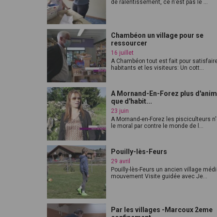
de ralentissement, ce n'est pas le ...
Chambéon un village pour se
ressourcer
16 juillet
A Chambéon tout est fait pour satisfair
habitants et les visiteurs: Un cott...
A Mornand-En-Forez plus d'ani
que d'habit...
23 juin
A Mornand-en-Forez les pisciculteurs n
le moral par contre le monde de l...
Pouilly-lès-Feurs
29 avril
Pouilly-lès-Feurs un ancien village méd
mouvement Visite guidée avec Je...
Par les villages -Marcoux 2eme