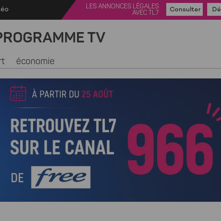
LES ANNONCES LÉGALES
déo
Consulter
Dé
AVEC TL7
PROGRAMME TV
rt
économie