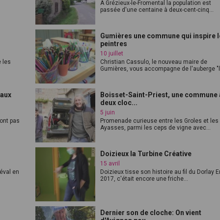
A Grézieux-le-Fromental la population est
passée d'une centaine à deux-cent-cinq...
Gumières une commune qui inspire l
peintres
10 juillet
e les
Christian Cassulo, le nouveau maire de
Gumières, vous accompagne de l'auberge "l.
maux
Boisset-Saint-Priest, une commune 
deux cloc...
5 juin
'ont pas
Promenade curieuse entre les Groles et les
Ayasses, parmi les ceps de vigne avec...
Doizieux la Turbine Créative
15 avril
iéval en
Doizieux tisse son histoire au fil du Dorlay 
2017, c'était encore une friche...
Dernier son de cloche: On vient