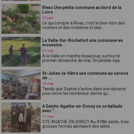
Rivas Une petite commune au bord de la
Loire.
15 juin
Ce qui compte à Rivas, c'est le bien-être des
rivatiers et des rivatières et dep...
La Valla-Sur-Rochefort une commune en
mouveme...
25 mai
A la Valla on marche beaucoup, surtout le
premier dimanche de mai. On pédale éga...
St-Julien-la-Vêtre une commune au service
de ...
18 mai
Tandis que Sophie s'active dans son épicerie
pour servir les nombreux clients qu...
A Sainte-Agathe-en-Donzy on se ballade
avec "...
11 mai
STE-AGATHE-EN-DONZY Au XVIIIè siècle, trois
grosses fermes abritaient des idées...