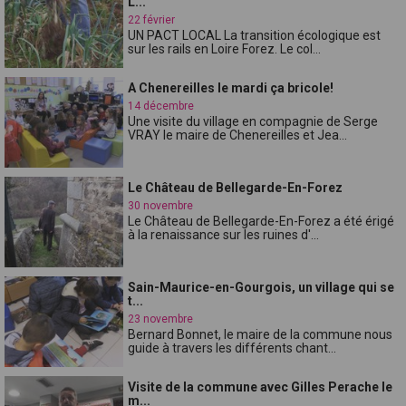
L...
22 février
UN PACT LOCAL La transition écologique est
sur les rails en Loire Forez. Le col...
A Chenereilles le mardi ça bricole!
14 décembre
Une visite du village en compagnie de Serge
VRAY le maire de Chenereilles et Jea...
Le Château de Bellegarde-En-Forez
30 novembre
Le Château de Bellegarde-En-Forez a été érigé
à la renaissance sur les ruines d'...
Sain-Maurice-en-Gourgois, un village qui se
t...
23 novembre
Bernard Bonnet, le maire de la commune nous
guide à travers les différents chant...
Visite de la commune avec Gilles Perache le
m...