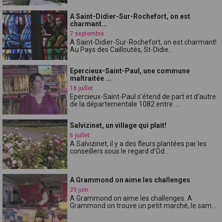
A Saint-Didier-Sur-Rochefort, on est
charmant...
7 septembre
A Saint-Didier-Sur-Rochefort, on est charmant!
Au Pays des Cailloutés, St-Didie...
Epercieux-Saint-Paul, une commune
maltraitée ...
18 juillet
Epercieux-Saint-Paul s'étend de part et d'autre
de la départementale 1082 entre ...
Salvizinet, un village qui plait!
6 juillet
A Salvizinet, il y a des fleurs plantées par les
conseillers sous le regard d'Od...
A Grammond on aime les challenges
29 juin
A Grammond on aime les challenges. A
Grammond on trouve un petit marché, le sam...