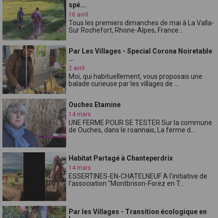
spé...
16 avril
Tous les premiers dimanches de mai à La Valla-
Sur Rochefort, Rhone-Alpes, France...
Par Les Villages - Special Corona Noiretable
...
2 avril
Moi, qui habituellement, vous proposais une
balade curieuse par les villages de ...
Ouches Etamine
14 mars
UNE FERME POUR SE TESTER Sur la commune
de Ouches, dans le roannais, La ferme d...
Habitat Partagé à Chanteperdrix
14 mars
ESSERTINES-EN-CHATELNEUF A l'initiative de
l'association "Montbrison-Forez en T...
Par les Villages - Transition écologique en