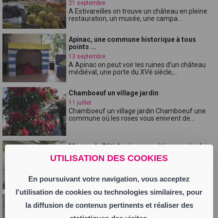
21 septembre
A Estivareilles on trouve un château en pleine
restauration, un musée, une campa...
Apinac, une commune historique à tous
points ...
13 septembre
A Apinac on peut voir les ruines d'un château
médiéval, une porte du XVè siècle,...
Chamboeuf un village jardin
11 juillet
Chamboeuf un village jardin Chamboeuf une
commune où les roses vous enivrent de...
Maçon du Bâti Ancien, un métier passion!
Néro...
UTILISATION DES COOKIES
21 juin
Maçon du Bâti Ancien, un métier passion! Lors
En poursuivant votre navigation, vous acceptez
du passage de "Par les Villages" ...
l'utilisation de cookies ou technologies similaires, pour
Montverdun c'est le paradis!!
la diffusion de contenus pertinents et réaliser des
31 mai
Montverdun c'est le paradis!! Si l'on connaît