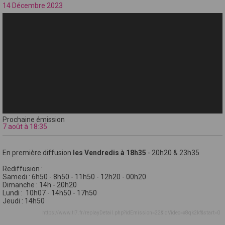
14 Décembre 2023
Prochaine émission
7 août à 18:35
En première diffusion
les Vendredis à 18h35
- 20h20 & 23h35
Rediffusion :
Samedi : 6h50 - 8h50 - 11h50 - 12h20 - 00h20
Dimanche : 14h - 20h20
Lundi : 10h07 - 14h50 - 17h50
Jeudi : 14h50
https://www.tl7.fr/replayDetail.php?idEmission=22&idVideo=x8qk2kf&start=0