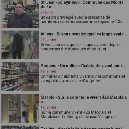
St-Jean-Soleymieux : Commune des Monts
du Fo...
2 février
un cadre privilégié avec la présence de
nombreux commerces comme l'épicerie "Che...
Ailleux - Si vous pensiez que les loups avaie...
26 janvier
Si vous pensiez que les loups avaient depuis
longtemps été éradiqués dans la Loi...
Poncins - Un millier d'habitants vivent sur l...
19 janvier
Un millier d'habitants vivent sur la commune et
la population ne cesse d'augment...
Marols - Sur la commune vivent 426 Marolais
e...
12 janvier
Sur la commune vivent 426 Marolais et
Marolaises. Le Bourg est classé Village de...
Trelins - c'est à la fois des paysages bucol...