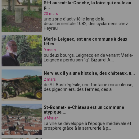
St-Laurent-la-Conche, la loire qui coule au
p...
23 mars
une zone d'activité le long de la
départementale 1082, des cyclamens chez
Heyrau...
Merle-Leignec, est une commune à deux
têtes ...
9 mars
ou deux bourgs. Leignecq en de venant Merle-
Leignec a perdu son "q". Bizarre! A ...
Nervieux il y a une histoire, des châteaux, u...
2 mars
de St-Austrégésile, une fontaine miraculeuse,
des pigeonniers, des fermes, des a...
St-Bonnet-le-Château est un commune
atypique,...
9 février
La ville se développe à l'époque médiévale et
prospère grâce à la serrurerie à p...