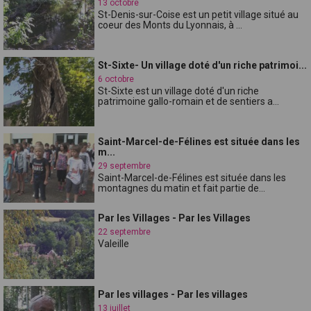
13 octobre
St-Denis-sur-Coise est un petit village situé au
coeur des Monts du Lyonnais, à ...
St-Sixte- Un village doté d'un riche patrimoi...
6 octobre
St-Sixte est un village doté d'un riche
patrimoine gallo-romain et de sentiers a...
Saint-Marcel-de-Félines est située dans les
m...
29 septembre
Saint-Marcel-de-Félines est située dans les
montagnes du matin et fait partie de...
Par les Villages - Par les Villages
22 septembre
Valeille
Par les villages - Par les villages
13 juillet