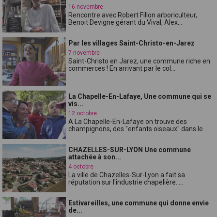
16 novembre
Rencontre avec Robert Fillon arboriculteur,
Benoit Devigne gérant du Vival, Alex...
Par les villages Saint-Christo-en-Jarez
7 novembre
Saint-Christo en Jarez, une commune riche en
commerces ! En arrivant par le col...
La Chapelle-En-Lafaye, Une commune qui se
vis...
12 octobre
A La Chapelle-En-Lafaye on trouve des
champignons, des "enfants oiseaux" dans le...
CHAZELLES-SUR-LYON Une commune
attachée à son...
4 octobre
La ville de Chazelles-Sur-Lyon a fait sa
réputation sur l'industrie chapelière. ...
Estivareilles, une commune qui donne envie
de...