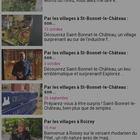
Monts du forez, vous allez me dire e...
Par les villages à St-Bonnet-le-Château :
son...
10 octobre
Découvrez Saint-Bonnet-le-Château, un village
surprenant au cur de l'industrie f...
Par les villages à St-Bonnet-le-Château :
son...
3 octobre
Découvrez Saint-Bonnet-le-Château, un lieu
emblématique et surprenant! Explorez ...
Par les villages à St-Bonnet-le-Château :
son...
26 septembre
Préparez-vous à être surpris ! Saint-Bonnet-le-
Château, bien plus que de simples...
Par les villages à Roizey
15 mai
Bienvenue à Roisey sur le versant rhodanien du
Pilat , un rdv nature avec de mag...