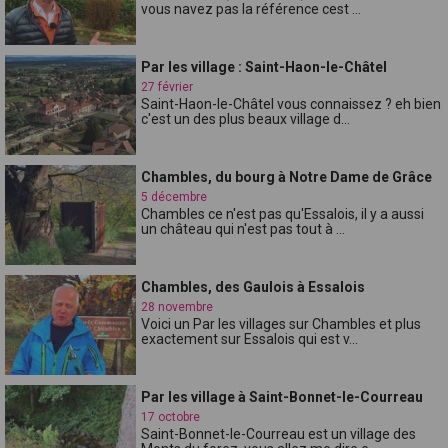
vous navez pas la référence cest ...
Par les village : Saint-Haon-le-Châtel
27 février
Saint-Haon-le-Châtel vous connaissez ? eh bien
c'est un des plus beaux village d...
Chambles, du bourg à Notre Dame de Grâce
5 décembre
Chambles ce n'est pas qu'Essalois, il y a aussi
un château qui n'est pas tout à ...
Chambles, des Gaulois à Essalois
28 novembre
Voici un Par les villages sur Chambles et plus
exactement sur Essalois qui est v...
Par les village à Saint-Bonnet-le-Courreau
17 octobre
Saint-Bonnet-le-Courreau est un village des