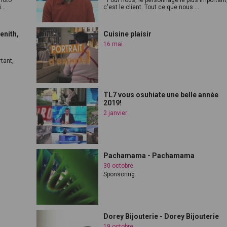
moto
" Pour nous, le personnage le plus important
...
c'est le client. Tout ce que nous ...
enith,
Cuisine plaisir
16 mai
tant,
TL7 vous osuhiate une belle année
2019!
2 janvier
Pachamama - Pachamama
30 octobre
Sponsoring
Dorey Bijouterie - Dorey Bijouterie
19 octobre