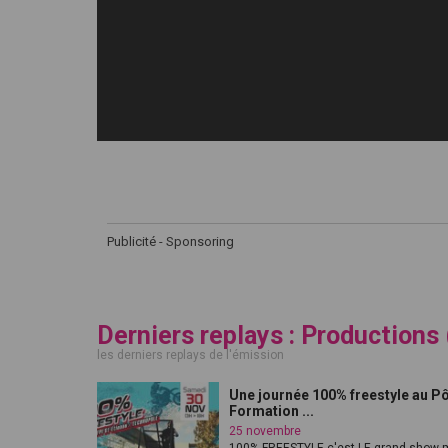
Publicité - Sponsoring
Derniers replays : Productions
les derniers replays de l'émission
Une journée 100% freestyle au P
Formation ...
25 novembre