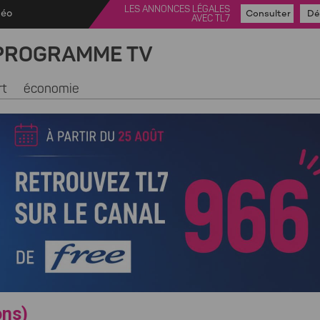
LES ANNONCES LÉGALES
déo
Consulter
Dé
AVEC TL7
PROGRAMME TV
rt
économie
ons)