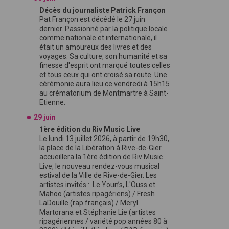
Décès du journaliste Patrick Françon
Pat Françon est décédé le 27 juin
dernier. Passionné par la politique locale
comme nationale et internationale, il
était un amoureux des livres et des
voyages. Sa culture, son humanité et sa
finesse d'esprit ont marqué toutes celles
et tous ceux qui ont croisé sa route. Une
cérémonie aura lieu ce vendredi à 15h15
au crématorium de Montmartre à Saint-
Etienne.
29 juin
1ère édition du Riv Music Live
Le lundi 13 juillet 2026, à partir de 19h30,
la place de la Libération à Rive-de-Gier
accueillera la 1ère édition de Riv Music
Live, le nouveau rendez-vous musical
estival de la Ville de Rive-de-Gier. Les
artistes invités : Le Youn’s, L'Ouss et
Mahoo (artistes ripagériens) / Fresh
LaDouille (rap français) / Meryl
Martorana et Stéphanie Lie (artistes
ripagériennes / variété pop années 80 à