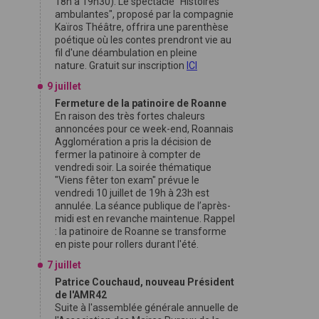
18h à 19h30). Le spectacle "Histoires
ambulantes", proposé par la compagnie
Kaïros Théâtre, offrira une parenthèse
poétique où les contes prendront vie au
fil d'une déambulation en pleine
nature. Gratuit sur inscription
ICI
9 juillet
Fermeture de la patinoire de Roanne
En raison des très fortes chaleurs
annoncées pour ce week-end, Roannais
Agglomération a pris la décision de
fermer la patinoire à compter de
vendredi soir. La soirée thématique
"Viens fêter ton exam" prévue le
vendredi 10 juillet de 19h à 23h est
annulée. La séance publique de l’après-
midi est en revanche maintenue. Rappel
: la patinoire de Roanne se transforme
en piste pour rollers durant l'été.
7 juillet
Patrice Couchaud, nouveau Président
de l'AMR42
Suite à l'assemblée générale annuelle de