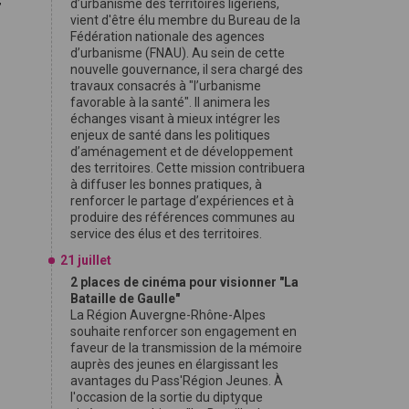
,
d’urbanisme des territoires ligériens,
vient d'être élu membre du Bureau de la
Fédération nationale des agences
d’urbanisme (FNAU). Au sein de cette
nouvelle gouvernance, il sera chargé des
travaux consacrés à "l’urbanisme
favorable à la santé". Il animera les
échanges visant à mieux intégrer les
enjeux de santé dans les politiques
d’aménagement et de développement
des territoires. Cette mission contribuera
à diffuser les bonnes pratiques, à
renforcer le partage d’expériences et à
produire des références communes au
service des élus et des territoires.
21 juillet
2 places de cinéma pour visionner "La
Bataille de Gaulle"
La Région Auvergne-Rhône-Alpes
souhaite renforcer son engagement en
faveur de la transmission de la mémoire
auprès des jeunes en élargissant les
avantages du Pass'Région Jeunes. À
l'occasion de la sortie du diptyque