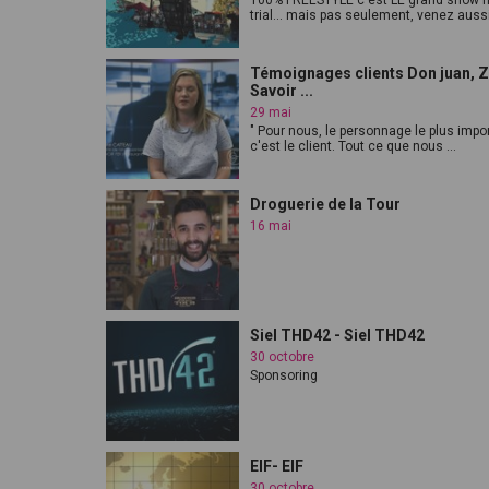
100% FREESTYLE c'est LE grand show 
trial... mais pas seulement, venez aussi
Témoignages clients Don juan, Z
Savoir ...
29 mai
" Pour nous, le personnage le plus impor
c'est le client. Tout ce que nous ...
Droguerie de la Tour
16 mai
Siel THD42 - Siel THD42
30 octobre
Sponsoring
EIF- EIF
30 octobre