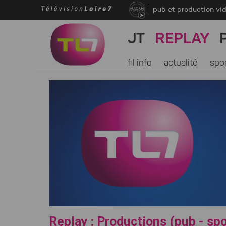
pub et production vi
JT
REPLAY
fil info
actualité
spo
Replay : Productions (pub - sp