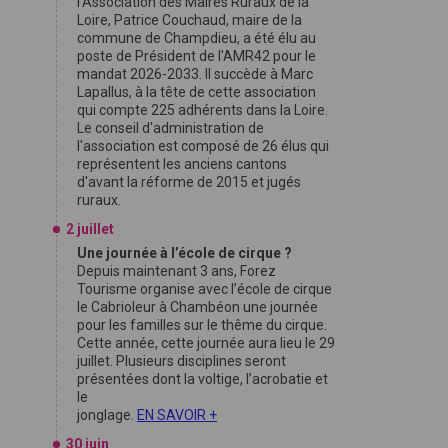
l'Association des Maires Ruraux de la
Loire, Patrice Couchaud, maire de la
commune de Champdieu, a été élu au
poste de Président de l'AMR42 pour le
mandat 2026-2033. Il succède à Marc
Lapallus, à la tête de cette association
qui compte 225 adhérents dans la Loire.
Le conseil d'administration de
l'association est composé de 26 élus qui
représentent les anciens cantons
d'avant la réforme de 2015 et jugés
ruraux.
2 juillet
Une journée à l’école de cirque ?
Depuis maintenant 3 ans, Forez
Tourisme organise avec l’école de cirque
le Cabrioleur à Chambéon une journée
pour les familles sur le thême du cirque.
Cette année, cette journée aura lieu le 29
juillet. Plusieurs disciplines seront
présentées dont la voltige, l’acrobatie et
le
jonglage.
EN SAVOIR +
30 juin