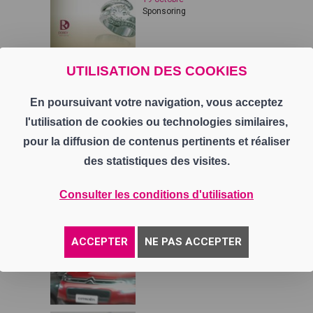
Sponsoring
UTILISATION DES COOKIES
CK Industrie - CK Industrie
19 octobre
Sponsoring
En poursuivant votre navigation, vous acceptez
l'utilisation de cookies ou technologies similaires,
pour la diffusion de contenus pertinents et réaliser
Allo Taxi 42 - Allo Taxi 42
des statistiques des visites.
19 octobre
Sponsoring
Consulter les conditions d'utilisation
ser
ErickPostal_UNIEUX
ACCEPTER
NE PAS ACCEPTER
14 mars
Sponsoring ErickPostal_UNIEUX