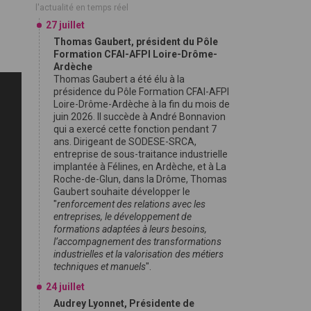
l'actualité en temps réel
27 juillet
Thomas Gaubert, président du Pôle
Formation CFAI-AFPI Loire-Drôme-
Ardèche
Thomas Gaubert a été élu à la
présidence du Pôle Formation CFAI-AFPI
Loire-Drôme-Ardèche à la fin du mois de
juin 2026. Il succède à André Bonnavion
qui a exercé cette fonction pendant 7
ans. Dirigeant de SODESE-SRCA,
entreprise de sous-traitance industrielle
implantée à Félines, en Ardèche, et à La
Roche-de-Glun, dans la Drôme, Thomas
Gaubert souhaite développer le
"
renforcement des relations avec les
entreprises, le développement de
formations adaptées à leurs besoins,
l’accompagnement des transformations
industrielles et la valorisation des métiers
techniques et manuels
".
24 juillet
Audrey Lyonnet, Présidente de