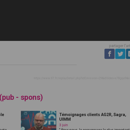
partager l'ar
https://www.tl7.fr/replayDetail.php?idEmission=29&idVideo=x78gqo9&s
 (pub - spons)
ôle
Témoignages clients AG2R, Sagra,
UIMM
3 juin