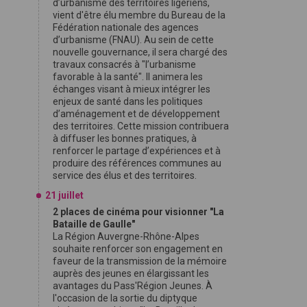
d’urbanisme des territoires ligériens,
vient d'être élu membre du Bureau de la
Fédération nationale des agences
d’urbanisme (FNAU). Au sein de cette
nouvelle gouvernance, il sera chargé des
travaux consacrés à "l’urbanisme
favorable à la santé". Il animera les
échanges visant à mieux intégrer les
enjeux de santé dans les politiques
d’aménagement et de développement
des territoires. Cette mission contribuera
à diffuser les bonnes pratiques, à
renforcer le partage d’expériences et à
produire des références communes au
service des élus et des territoires.
21 juillet
2 places de cinéma pour visionner "La
Bataille de Gaulle"
La Région Auvergne-Rhône-Alpes
souhaite renforcer son engagement en
faveur de la transmission de la mémoire
auprès des jeunes en élargissant les
avantages du Pass'Région Jeunes. À
l'occasion de la sortie du diptyque