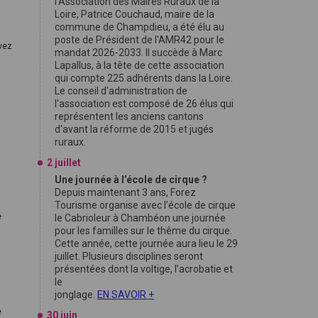
l'Association des Maires Ruraux de la
Loire, Patrice Couchaud, maire de la
commune de Champdieu, a été élu au
poste de Président de l'AMR42 pour le
uvez
mandat 2026-2033. Il succède à Marc
Lapallus, à la tête de cette association
qui compte 225 adhérents dans la Loire.
Le conseil d'administration de
l'association est composé de 26 élus qui
représentent les anciens cantons
d'avant la réforme de 2015 et jugés
ruraux.
2 juillet
Une journée à l’école de cirque ?
Depuis maintenant 3 ans, Forez
Tourisme organise avec l’école de cirque
e
le Cabrioleur à Chambéon une journée
pour les familles sur le thême du cirque.
Cette année, cette journée aura lieu le 29
juillet. Plusieurs disciplines seront
présentées dont la voltige, l’acrobatie et
le
jonglage.
EN SAVOIR +
e
30 juin