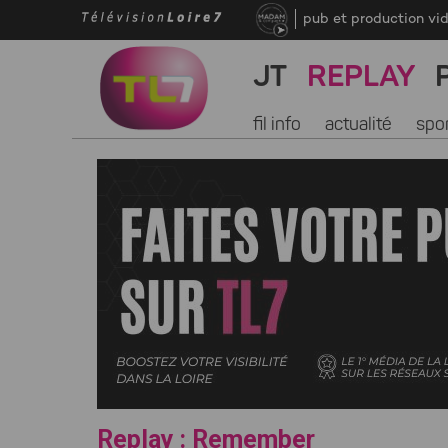
pub et production vi
JT
REPLAY
fil info
actualité
spo
Replay : Remember