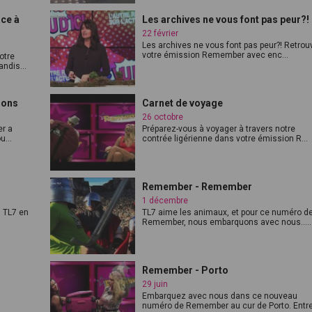
ce à
Les archives ne vous font pas peur?!
22 février
Les archives ne vous font pas peur?! Retro
votre émission Remember avec enc...
otre
ndis...
ions
Carnet de voyage
26 octobre
r a
Préparez-vous à voyager à travers notre
u...
contrée ligérienne dans votre émission R...
Remember - Remember
1 décembre
s TL7 en
TL7 aime les animaux, et pour ce numéro d
Remember, nous embarquons avec nous.....
Remember - Porto
29 juin
Embarquez avec nous dans ce nouveau
numéro de Remember au cur de Porto. Entr