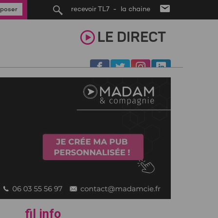
recevoir TL7 - la chaine
poser
LE
DIRECT
fil info