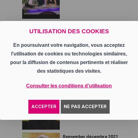
Remember Septembre 2022
UTILISATION DES COOKIES
30 septembre
En poursuivant votre navigation, vous acceptez
l'utilisation de cookies ou technologies similaires,
pour la diffusion de contenus pertinents et réaliser
remember mai 2022
27 mai
des statistiques des visites.
Consulter les conditions d'utilisation
remember fevrier 2022
ACCEPTER
25 février
NE PAS ACCEPTER
Remember décembre 2021