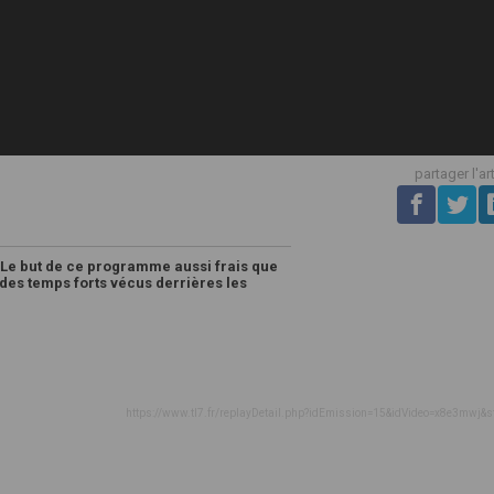
partager l'ar
 Le but de ce programme aussi frais que
des temps forts vécus derrières les
https://www.tl7.fr/replayDetail.php?idEmission=15&idVideo=x8e3mwj&s