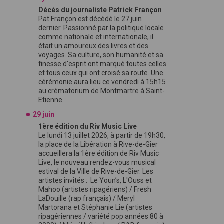
Décès du journaliste Patrick Françon
Pat Françon est décédé le 27 juin
dernier. Passionné par la politique locale
comme nationale et internationale, il
était un amoureux des livres et des
voyages. Sa culture, son humanité et sa
finesse d'esprit ont marqué toutes celles
et tous ceux qui ont croisé sa route. Une
cérémonie aura lieu ce vendredi à 15h15
au crématorium de Montmartre à Saint-
Etienne.
29 juin
1ère édition du Riv Music Live
Le lundi 13 juillet 2026, à partir de 19h30,
la place de la Libération à Rive-de-Gier
accueillera la 1ère édition de Riv Music
Live, le nouveau rendez-vous musical
estival de la Ville de Rive-de-Gier. Les
artistes invités : Le Youn’s, L'Ouss et
Mahoo (artistes ripagériens) / Fresh
LaDouille (rap français) / Meryl
Martorana et Stéphanie Lie (artistes
ripagériennes / variété pop années 80 à