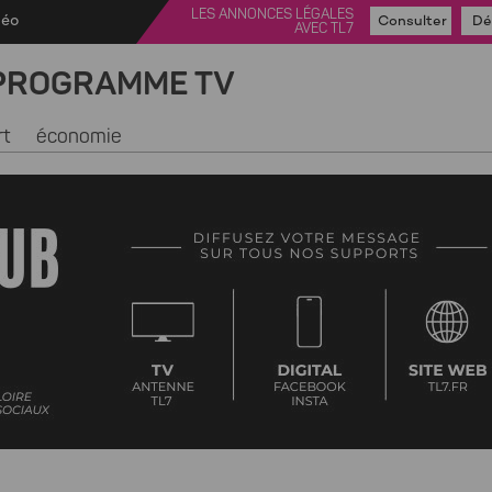
LES ANNONCES LÉGALES
déo
Consulter
Dé
AVEC TL7
PROGRAMME TV
rt
économie