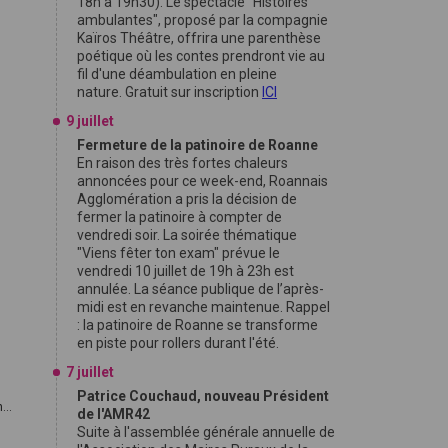
18h à 19h30). Le spectacle "Histoires
ambulantes", proposé par la compagnie
Kaïros Théâtre, offrira une parenthèse
poétique où les contes prendront vie au
fil d'une déambulation en pleine
nature. Gratuit sur inscription
ICI
9 juillet
Fermeture de la patinoire de Roanne
En raison des très fortes chaleurs
annoncées pour ce week-end, Roannais
Agglomération a pris la décision de
fermer la patinoire à compter de
vendredi soir. La soirée thématique
"Viens fêter ton exam" prévue le
vendredi 10 juillet de 19h à 23h est
annulée. La séance publique de l’après-
midi est en revanche maintenue. Rappel
: la patinoire de Roanne se transforme
en piste pour rollers durant l'été.
7 juillet
Patrice Couchaud, nouveau Président
...
de l'AMR42
Suite à l'assemblée générale annuelle de