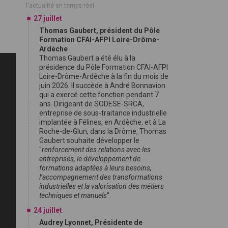
l'actualité en temps réel
27 juillet
Thomas Gaubert, président du Pôle
Formation CFAI-AFPI Loire-Drôme-
Ardèche
Thomas Gaubert a été élu à la
présidence du Pôle Formation CFAI-AFPI
Loire-Drôme-Ardèche à la fin du mois de
juin 2026. Il succède à André Bonnavion
qui a exercé cette fonction pendant 7
ans. Dirigeant de SODESE-SRCA,
entreprise de sous-traitance industrielle
implantée à Félines, en Ardèche, et à La
Roche-de-Glun, dans la Drôme, Thomas
Gaubert souhaite développer le
"
renforcement des relations avec les
entreprises, le développement de
formations adaptées à leurs besoins,
l’accompagnement des transformations
industrielles et la valorisation des métiers
techniques et manuels
".
24 juillet
Audrey Lyonnet, Présidente de