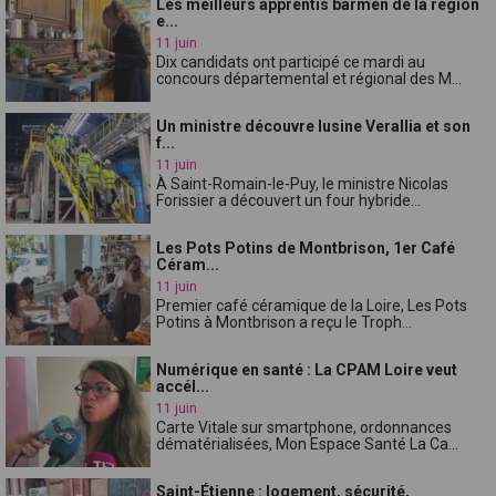
Les meilleurs apprentis barmen de la région
e...
11 juin
Dix candidats ont participé ce mardi au
concours départemental et régional des M...
Un ministre découvre lusine Verallia et son
f...
11 juin
À Saint-Romain-le-Puy, le ministre Nicolas
Forissier a découvert un four hybride...
Les Pots Potins de Montbrison, 1er Café
Céram...
11 juin
Premier café céramique de la Loire, Les Pots
Potins à Montbrison a reçu le Troph...
Numérique en santé : La CPAM Loire veut
accél...
11 juin
Carte Vitale sur smartphone, ordonnances
dématérialisées, Mon Espace Santé La Ca...
Saint-Étienne : logement, sécurité,