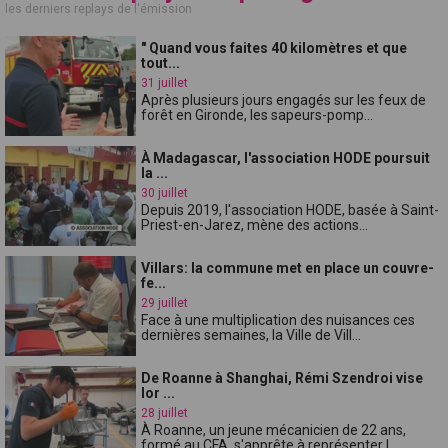
les derniers replays de l'émission
" Quand vous faites 40 kilomètres et que
tout...
31 juillet
Après plusieurs jours engagés sur les feux de
forêt en Gironde, les sapeurs-pomp...
À Madagascar, l'association HODE poursuit
la ...
30 juillet
Depuis 2019, l'association HODE, basée à Saint-
Priest-en-Jarez, mène des actions...
Villars: la commune met en place un couvre-
fe...
29 juillet
Face à une multiplication des nuisances ces
dernières semaines, la Ville de Vill...
De Roanne à Shanghai, Rémi Szendroi vise
lor ...
28 juillet
À Roanne, un jeune mécanicien de 22 ans,
formé au CFA, s'apprête à représenter l...