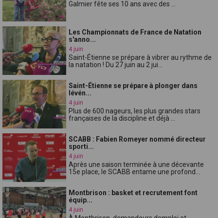
Galmier fête ses 10 ans avec des ...
Les Championnats de France de Natation
s'anno...
4 juin
Saint-Étienne se prépare à vibrer au rythme de
la natation ! Du 27 juin au 2 jui...
Saint-Étienne se prépare à plonger dans
lévén...
4 juin
Plus de 600 nageurs, les plus grandes stars
françaises de la discipline et déjà ...
SCABB : Fabien Romeyer nommé directeur
sporti...
4 juin
Après une saison terminée à une décevante
15e place, le SCABB entame une profond...
Montbrison : basket et recrutement font
équip...
4 juin
À Montbrison, demandeurs demploi et