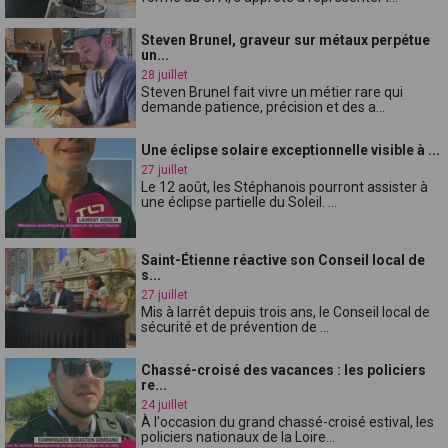
Steven Brunel, graveur sur métaux perpétue
un...
28 juillet
Steven Brunel fait vivre un métier rare qui
demande patience, précision et des a...
Une éclipse solaire exceptionnelle visible à ...
27 juillet
Le 12 août, les Stéphanois pourront assister à
une éclipse partielle du Soleil. ...
Saint-Étienne réactive son Conseil local de
s...
27 juillet
Mis à larrêt depuis trois ans, le Conseil local de
sécurité et de prévention de ...
Chassé-croisé des vacances : les policiers
re...
24 juillet
À l'occasion du grand chassé-croisé estival, les
policiers nationaux de la Loire...