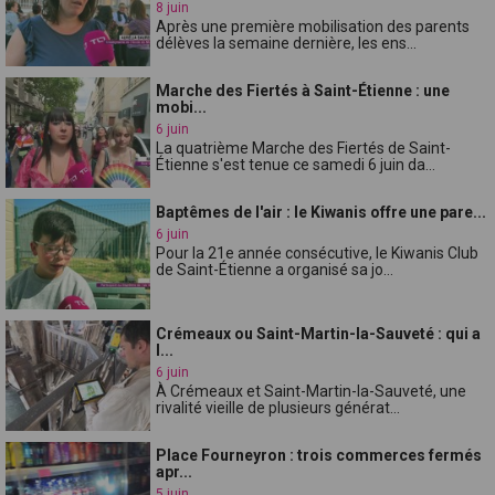
8 juin
Après une première mobilisation des parents
délèves la semaine dernière, les ens...
Marche des Fiertés à Saint-Étienne : une
mobi...
6 juin
La quatrième Marche des Fiertés de Saint-
Étienne s'est tenue ce samedi 6 juin da...
Baptêmes de l'air : le Kiwanis offre une pare...
6 juin
Pour la 21e année consécutive, le Kiwanis Club
de Saint-Étienne a organisé sa jo...
Crémeaux ou Saint-Martin-la-Sauveté : qui a
l...
6 juin
À Crémeaux et Saint-Martin-la-Sauveté, une
rivalité vieille de plusieurs générat...
Place Fourneyron : trois commerces fermés
apr...
5 juin