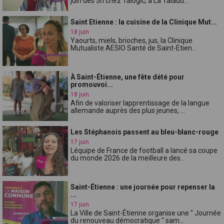
juin dès 5h chez Talogic, à La Talaud...
Saint Etienne : la cuisine de la Clinique Mut...
18 juin
Yaourts, miels, brioches, jus, la Clinique
Mutualiste AESIO Santé de Saint-Etien...
À Saint-Étienne, une fête dété pour
promouvoi...
18 juin
Afin de valoriser lapprentissage de la langue
allemande auprès des plus jeunes, ...
Les Stéphanois passent au bleu-blanc-rouge
17 juin
Léquipe de France de football a lancé sa coupe
du monde 2026 de la meilleure des...
Saint-Étienne : une journée pour repenser la
...
17 juin
La Ville de Saint-Étienne organise une " Journée
du renouveau démocratique " sam...