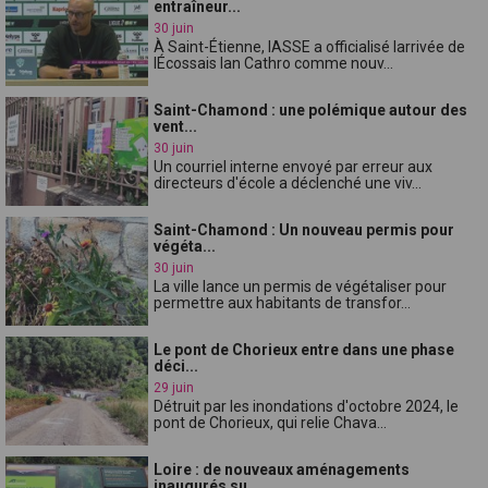
entraîneur...
30 juin
À Saint-Étienne, lASSE a officialisé larrivée de
lÉcossais Ian Cathro comme nouv...
Saint-Chamond : une polémique autour des
vent...
30 juin
Un courriel interne envoyé par erreur aux
directeurs d'école a déclenché une viv...
Saint-Chamond : Un nouveau permis pour
végéta...
30 juin
La ville lance un permis de végétaliser pour
permettre aux habitants de transfor...
Le pont de Chorieux entre dans une phase
déci...
29 juin
Détruit par les inondations d'octobre 2024, le
pont de Chorieux, qui relie Chava...
Loire : de nouveaux aménagements
inaugurés su...