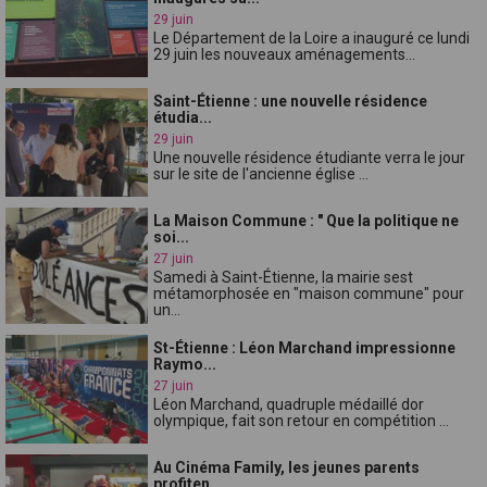
29 juin
Le Département de la Loire a inauguré ce lundi
29 juin les nouveaux aménagements...
Saint-Étienne : une nouvelle résidence
étudia...
29 juin
Une nouvelle résidence étudiante verra le jour
sur le site de l'ancienne église ...
La Maison Commune : " Que la politique ne
soi...
27 juin
Samedi à Saint-Étienne, la mairie sest
métamorphosée en "maison commune" pour
un...
St-Étienne : Léon Marchand impressionne
Raymo...
27 juin
Léon Marchand, quadruple médaillé dor
olympique, fait son retour en compétition ...
Au Cinéma Family, les jeunes parents
profiten...