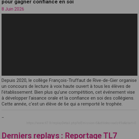
pour gagner confiance en soi
8 Juin 2026
Depuis 2020, le collège François-Truffaut de Rive-de-Gier organise
un concours de lecture à voix haute ouvert à tous les élèves de
l’établissement. Bien plus qu’une compétition, cet événement vise
à développer l’aisance orale et la confiance en soi des collégiens.
Cette année, c’est un élève de 6e qui a remporté le trophée.
_
https://www.tl7.fr/replayDetail.php?idEmission=5&idVideo=xadz49a&start=0
Derniers replays : Reportage TL7