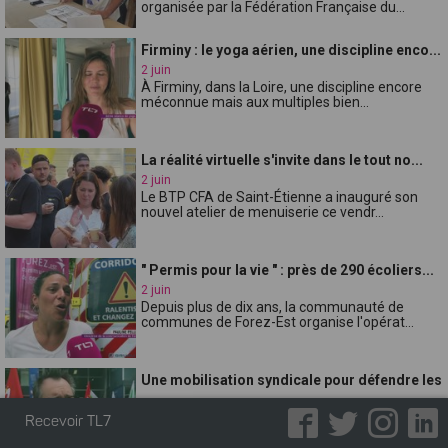
organisée par la Fédération Française du...
Firminy : le yoga aérien, une discipline enco...
2 juin
À Firminy, dans la Loire, une discipline encore
méconnue mais aux multiples bien...
La réalité virtuelle s'invite dans le tout no...
2 juin
Le BTP CFA de Saint-Étienne a inauguré son
nouvel atelier de menuiserie ce vendr...
" Permis pour la vie " : près de 290 écoliers...
2 juin
Depuis plus de dix ans, la communauté de
communes de Forez-Est organise l'opérat...
Une mobilisation syndicale pour défendre les
...
2 juin
Recevoir TL7
Réunis ce mardi matin devant la Direction des
services départementaux de lÉducat...