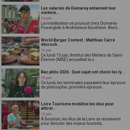
Les salariés de Dumarey entament leur
sixième...
16 juin
La mobilisation se poursuit chez Dumarey
Powerglide à Andrézieux-Bouthéon. Alors...
World Burger Contest : Matthias Carré
décroch...
16 juin
Ce lundi 15 juin, lInstitut des Métiers de Saint-
Étienne (IMSÉ) accueillait la s...
Bac philo 2026 : Quel sujet ont choisi les ly...
15 juin
Ce lundi, les terminales passaient leur épreuve
de philosophie, première épreuve...
Loire Tourisme mobilise les élus pour
attirer...
15 juin
À Boutéon, les élus de la Loire se réunissent
pour discuter des enjeux touristiq...