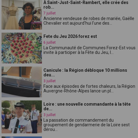
À Saint-Just-Saint-Rambert, elle crée des
rob...
7 juillet
Ancienne vendeuse de robes de mariée, Gaëlle
Chevalier est aujourd'hui l'une des...
Fete du Jeu 2026 forez est
6 juillet
La Communauté de Communes Forez-Est vous
invite à participer à la Fête du Jeu, l...
Canicule : la Région débloque 10 millions
deu...
3 juillet
Face aux épisodes de fortes chaleurs, la Région
Auvergne-Rhône-Alpes lance un pl...
Loire : une nouvelle commandante à la tête
de...
3 juillet
La passation de commandement du
groupement de gendarmerie de la Loire sest
dérou...