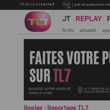
pub et production vi
JT
REPLAY
fil info
actualité
spo
Replay : Reportage TL7