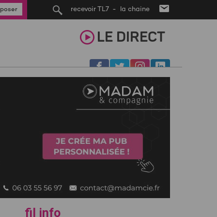
recevoir TL7 - la chaine
poser
LE
DIRECT
fil info