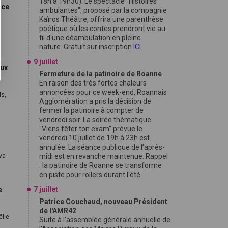
18h à 19h30). Le spectacle "Histoires
ice
ambulantes", proposé par la compagnie
Kaïros Théâtre, offrira une parenthèse
poétique où les contes prendront vie au
fil d'une déambulation en pleine
nature. Gratuit sur inscription
ICI
9 juillet
aux
Fermeture de la patinoire de Roanne
En raison des très fortes chaleurs
annoncées pour ce week-end, Roannais
ls,
Agglomération a pris la décision de
fermer la patinoire à compter de
vendredi soir. La soirée thématique
"Viens fêter ton exam" prévue le
vendredi 10 juillet de 19h à 23h est
annulée. La séance publique de l’après-
 va
midi est en revanche maintenue. Rappel
: la patinoire de Roanne se transforme
en piste pour rollers durant l'été.
7 juillet
e
Patrice Couchaud, nouveau Président
de l'AMR42
ëlle
Suite à l'assemblée générale annuelle de