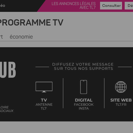
LES ANNONCES LÉGALES
déo
Consulter
Dé
AVEC TL7
PROGRAMME TV
rt
économie