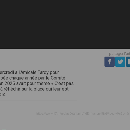
partager l'ar
ercredi à l’Amicale Tardy pour
nisée chaque année par le Comité
ion 2025 avait pour thème « C’est pas
à réfléchir sur la place qui leur est
ix.
https://www.tl7.fr/replayDetail.php?idEmission=5&idVideo=x9u2pvi&s