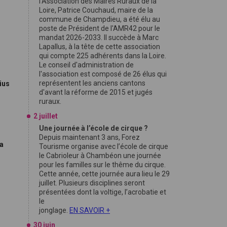
l'Association des Maires Ruraux de la
Loire, Patrice Couchaud, maire de la
commune de Champdieu, a été élu au
poste de Président de l'AMR42 pour le
mandat 2026-2033. Il succède à Marc
Lapallus, à la tête de cette association
qui compte 225 adhérents dans la Loire.
Le conseil d'administration de
l'association est composé de 26 élus qui
représentent les anciens cantons
ius
d'avant la réforme de 2015 et jugés
ruraux.
2 juillet
Une journée à l’école de cirque ?
Depuis maintenant 3 ans, Forez
sa
Tourisme organise avec l’école de cirque
le Cabrioleur à Chambéon une journée
pour les familles sur le thême du cirque.
Cette année, cette journée aura lieu le 29
juillet. Plusieurs disciplines seront
présentées dont la voltige, l’acrobatie et
le
jonglage.
EN SAVOIR +
30 juin