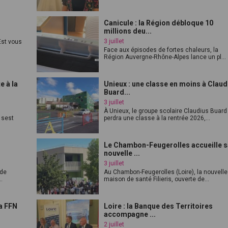
Canicule : la Région débloque 10
millions deu...
3 juillet
st vous
Face aux épisodes de fortes chaleurs, la
Région Auvergne-Rhône-Alpes lance un pl...
e à la
Unieux : une classe en moins à Claud
Buard...
3 juillet
À Unieux, le groupe scolaire Claudius Buard
 sest
perdra une classe à la rentrée 2026,...
Le Chambon-Feugerolles accueille 
nouvelle ...
3 juillet
 de
Au Chambon-Feugerolles (Loire), la nouvelle
.
maison de santé Filieris, ouverte de...
a FFN
Loire : la Banque des Territoires
accompagne ...
2 juillet