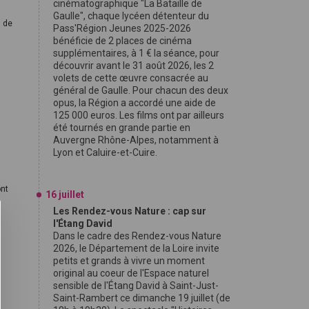
cinématographique "La Bataille de
Gaulle", chaque lycéen détenteur du
l de
Pass'Région Jeunes 2025-2026
bénéficie de 2 places de cinéma
supplémentaires, à 1 € la séance, pour
découvrir avant le 31 août 2026, les 2
volets de cette œuvre consacrée au
général de Gaulle. Pour chacun des deux
opus, la Région a accordé une aide de
125 000 euros. Les films ont par ailleurs
.
été tournés en grande partie en
Auvergne Rhône-Alpes, notamment à
Lyon et Caluire-et-Cuire.
ont
16 juillet
Les Rendez-vous Nature : cap sur
l'Étang David
Dans le cadre des Rendez-vous Nature
2026, le Département de la Loire invite
petits et grands à vivre un moment
original au coeur de l'Espace naturel
sensible de l'Étang David à Saint-Just-
Saint-Rambert ce dimanche 19 juillet (de