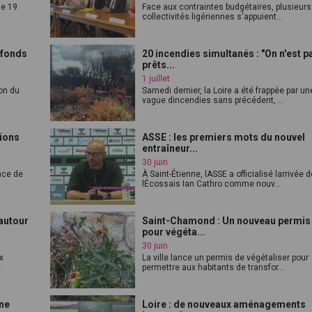
le 19
Face aux contraintes budgétaires, plusieurs
collectivités ligériennes s'appuient...
 fonds
20 incendies simultanés : "On n'est p
prêts...
1 juillet
on du
Samedi dernier, la Loire a été frappée par un
.
vague dincendies sans précédent, ...
tions
ASSE : les premiers mots du nouvel
entraîneur...
30 juin
nce de
À Saint-Étienne, lASSE a officialisé larrivée 
lÉcossais Ian Cathro comme nouv...
autour
Saint-Chamond : Un nouveau permis
pour végéta...
30 juin
x
La ville lance un permis de végétaliser pour
.
permettre aux habitants de transfor...
une
Loire : de nouveaux aménagements