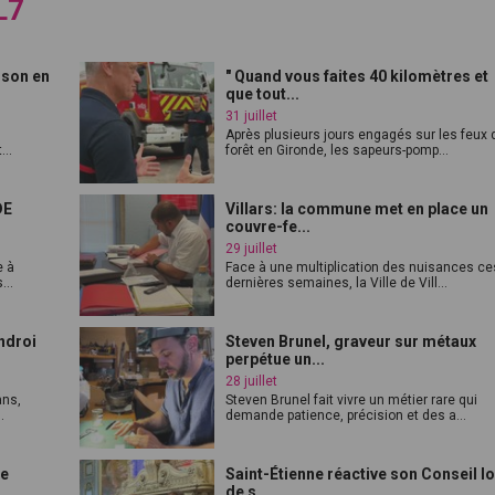
L7
ison en
" Quand vous faites 40 kilomètres et
que tout...
31 juillet
Après plusieurs jours engagés sur les feux 
...
forêt en Gironde, les sapeurs-pomp...
DE
Villars: la commune met en place un
couvre-fe...
29 juillet
e à
Face à une multiplication des nuisances ce
...
dernières semaines, la Ville de Vill...
ndroi
Steven Brunel, graveur sur métaux
perpétue un...
28 juillet
ans,
Steven Brunel fait vivre un métier rare qui
.
demande patience, précision et des a...
le
Saint-Étienne réactive son Conseil l
de s...