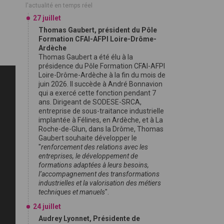
l'actualité en temps réel
27 juillet
Thomas Gaubert, président du Pôle
Formation CFAI-AFPI Loire-Drôme-
Ardèche
Thomas Gaubert a été élu à la
présidence du Pôle Formation CFAI-AFPI
Loire-Drôme-Ardèche à la fin du mois de
juin 2026. Il succède à André Bonnavion
qui a exercé cette fonction pendant 7
ans. Dirigeant de SODESE-SRCA,
entreprise de sous-traitance industrielle
implantée à Félines, en Ardèche, et à La
Roche-de-Glun, dans la Drôme, Thomas
Gaubert souhaite développer le
"
renforcement des relations avec les
entreprises, le développement de
formations adaptées à leurs besoins,
l’accompagnement des transformations
industrielles et la valorisation des métiers
techniques et manuels
".
24 juillet
Audrey Lyonnet, Présidente de