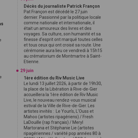
Décès du journaliste Patrick Françon
Pat Françon est décédé le 27 juin
dernier. Passionné par la politique locale
comme nationale et internationale, il
as
était un amoureux des livres et des
voyages. Sa culture, son humanité et sa
finesse d'esprit ont marqué toutes celles
e
et tous ceux qui ont croisé sa route. Une
cérémonie aura lieu ce vendredi à 15h15
au crématorium de Montmartre à Saint-
Etienne.
29 juin
de
1ère édition du Riv Music Live
Le lundi 13 juillet 2026, à partir de 19h30,
la place de la Libération à Rive-de-Gier
accueillera la 1ère édition de Riv Music
Live, le nouveau rendez-vous musical
estival de la Ville de Rive-de-Gier. Les
artistes invités : Le Youn’s, L'Ouss et
Mahoo (artistes ripagériens) / Fresh
LaDouille (rap français) / Meryl
Martorana et Stéphanie Lie (artistes
ripagériennes / variété pop années 80 à