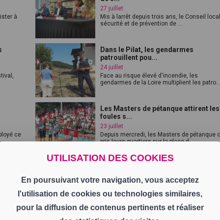
27 juillet
ister à
Mis à larrêt depuis trois ans, le Conseil loca
sécurité et de prévention de ...
s
Dans le Pilat, les gendarmes
patrouillent pou...
24 juillet
ival,
Face au risque élevé d'incendie, les
gendarmes de la Loire multiplient les patro..
Les Masters de pétanque attirent les
foules s...
23 juillet
éployé ce
Depuis mercredi, les Masters de pétanque 
pris leurs quartiers sur la place d...
UTILISATION DES COOKIES
Le lycée Le Marais Sainte-Thérèse
poursuit sa...
En poursuivant votre navigation, vous acceptez
21 juillet
l'utilisation de cookies ou technologies similaires,
lart du
Depuis plus de vingt ans, le lycée Le Marais
Sainte-Thérèse, à Saint-Étienne, mo...
pour la diffusion de contenus pertinents et réaliser