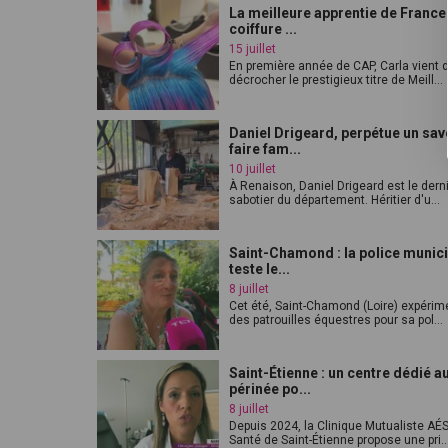
La meilleure apprentie de France
coiffure ...
15 juillet
En première année de CAP, Carla vient 
décrocher le prestigieux titre de Meill...
Daniel Drigeard, perpétue un sav
faire fam...
10 juillet
À Renaison, Daniel Drigeard est le dern
sabotier du département. Héritier d'u...
Saint-Chamond : la police munic
teste le...
8 juillet
Cet été, Saint-Chamond (Loire) expérim
des patrouilles équestres pour sa pol...
Saint-Étienne : un centre dédié a
périnée po...
8 juillet
Depuis 2024, la Clinique Mutualiste AÉ
Santé de Saint-Étienne propose une pri..