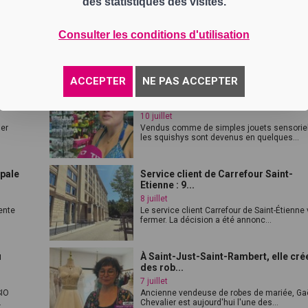
des statistiques des visites.
 en
Saint-Étienne Métropole met en serv
ses pr...
Consulter les conditions d'utilisation
13 juillet
de
La transition écologique se poursuit sur le
réseau STAS. Après l'arrivée des tro...
ACCEPTER
NE PAS ACCEPTER
oir-
Squishys : la nouvelle folie des rése
soci...
10 juillet
ier
Vendus comme de simples jouets sensorie
les squishys sont devenus en quelques...
ipale
Service client de Carrefour Saint-
Etienne : 9...
8 juillet
ente
Le service client Carrefour de Saint-Étienne
fermer. La décision a été annonc...
u
À Saint-Just-Saint-Rambert, elle cré
des rob...
7 juillet
SIO
Ancienne vendeuse de robes de mariée, Ga
.
Chevalier est aujourd'hui l'une des...