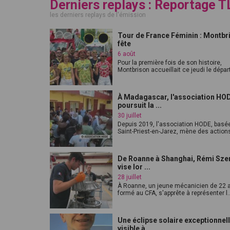
Derniers replays : Reportage T
les derniers replays de l'émission
Tour de France Féminin : Montbr
fête
6 août
Pour la première fois de son histoire,
Montbrison accueillait ce jeudi le départ
À Madagascar, l'association HO
poursuit la ...
30 juillet
Depuis 2019, l'association HODE, basé
Saint-Priest-en-Jarez, mène des actions
De Roanne à Shanghai, Rémi Sze
vise lor ...
28 juillet
À Roanne, un jeune mécanicien de 22 
formé au CFA, s'apprête à représenter l..
Une éclipse solaire exceptionnel
visible à ...