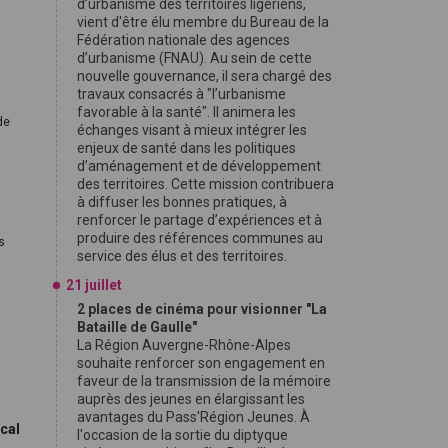
d’urbanisme des territoires ligériens,
vient d'être élu membre du Bureau de la
Fédération nationale des agences
d’urbanisme (FNAU). Au sein de cette
nouvelle gouvernance, il sera chargé des
travaux consacrés à "l’urbanisme
favorable à la santé". Il animera les
de
échanges visant à mieux intégrer les
enjeux de santé dans les politiques
d’aménagement et de développement
des territoires. Cette mission contribuera
à diffuser les bonnes pratiques, à
renforcer le partage d’expériences et à
produire des références communes au
s
service des élus et des territoires.
21 juillet
2 places de cinéma pour visionner "La
Bataille de Gaulle"
La Région Auvergne-Rhône-Alpes
souhaite renforcer son engagement en
faveur de la transmission de la mémoire
auprès des jeunes en élargissant les
avantages du Pass'Région Jeunes. À
ocal
l'occasion de la sortie du diptyque