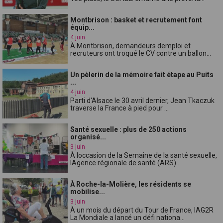
Montbrison : basket et recrutement font
équip...
4 juin
À Montbrison, demandeurs demploi et
recruteurs ont troqué le CV contre un ballon...
Un pèlerin de la mémoire fait étape au Puits
...
4 juin
Parti d'Alsace le 30 avril dernier, Jean Tkaczuk
traverse la France à pied pour ...
Santé sexuelle : plus de 250 actions
organisé...
3 juin
À loccasion de la Semaine de la santé sexuelle,
lAgence régionale de santé (ARS)...
À Roche-la-Molière, les résidents se
mobilise...
3 juin
À un mois du départ du Tour de France, lAG2R
La Mondiale a lancé un défi nationa...