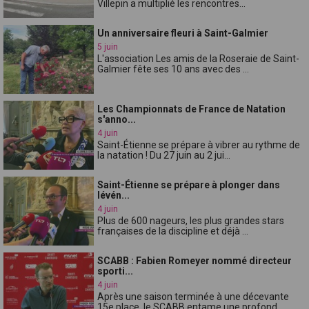
Villepin a multiplié les rencontres...
Un anniversaire fleuri à Saint-Galmier
5 juin
L'association Les amis de la Roseraie de Saint-
Galmier fête ses 10 ans avec des ...
Les Championnats de France de Natation
s'anno...
4 juin
Saint-Étienne se prépare à vibrer au rythme de
la natation ! Du 27 juin au 2 jui...
Saint-Étienne se prépare à plonger dans
lévén...
4 juin
Plus de 600 nageurs, les plus grandes stars
françaises de la discipline et déjà ...
SCABB : Fabien Romeyer nommé directeur
sporti...
4 juin
Après une saison terminée à une décevante
15e place, le SCABB entame une profond...