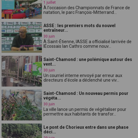
1 juillet
À l'occasion des Championnats de France de
natation, le parc François-Mitterrand...
ASSE : les premiers mots du nouvel
entraîneur...
30 juin
À Saint-Étienne, lASSE a officialisé larrivée de
lÉcossais Ian Cathro comme nouv...
Saint-Chamond : une polémique autour des
vent...
30 juin
Un courriel interne envoyé par erreur aux
directeurs d'école a déclenché une viv...
Saint-Chamond : Un nouveau permis pour
végéta...
30 juin
La ville lance un permis de végétaliser pour
permettre aux habitants de transfor...
Le pont de Chorieux entre dans une phase
déci...
29 juin