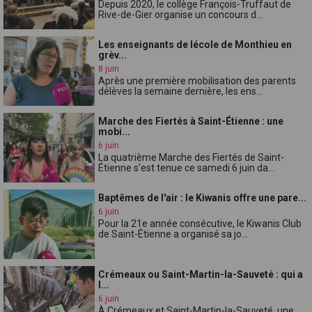
Depuis 2020, le collège François-Truffaut de
Rive-de-Gier organise un concours d...
Les enseignants de lécole de Monthieu en
grèv...
8 juin
Après une première mobilisation des parents
délèves la semaine dernière, les ens...
Marche des Fiertés à Saint-Étienne : une
mobi...
6 juin
La quatrième Marche des Fiertés de Saint-
Étienne s'est tenue ce samedi 6 juin da...
Baptêmes de l'air : le Kiwanis offre une pare...
6 juin
Pour la 21e année consécutive, le Kiwanis Club
de Saint-Étienne a organisé sa jo...
Crémeaux ou Saint-Martin-la-Sauveté : qui a
l...
6 juin
À Crémeaux et Saint-Martin-la-Sauveté, une