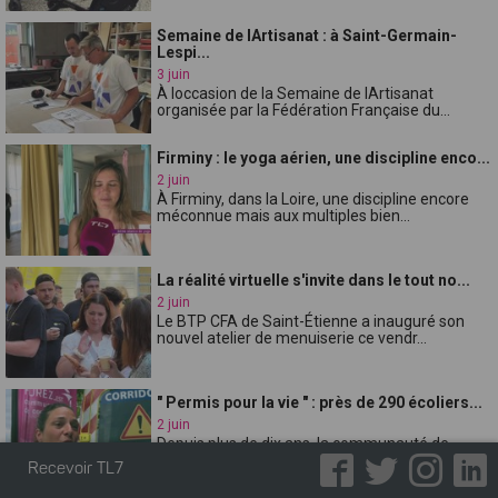
Semaine de lArtisanat : à Saint-Germain-
Lespi...
3 juin
À loccasion de la Semaine de lArtisanat
organisée par la Fédération Française du...
Firminy : le yoga aérien, une discipline enco...
2 juin
À Firminy, dans la Loire, une discipline encore
méconnue mais aux multiples bien...
La réalité virtuelle s'invite dans le tout no...
2 juin
Le BTP CFA de Saint-Étienne a inauguré son
nouvel atelier de menuiserie ce vendr...
" Permis pour la vie " : près de 290 écoliers...
2 juin
Depuis plus de dix ans, la communauté de
communes de Forez-Est organise l'opérat...
Recevoir TL7