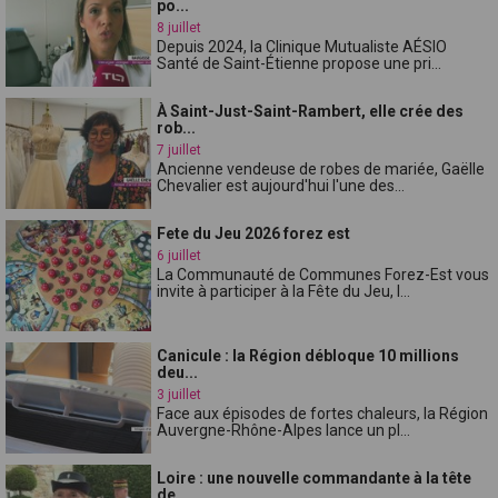
po...
8 juillet
Depuis 2024, la Clinique Mutualiste AÉSIO
Santé de Saint-Étienne propose une pri...
À Saint-Just-Saint-Rambert, elle crée des
rob...
7 juillet
Ancienne vendeuse de robes de mariée, Gaëlle
Chevalier est aujourd'hui l'une des...
Fete du Jeu 2026 forez est
6 juillet
La Communauté de Communes Forez-Est vous
invite à participer à la Fête du Jeu, l...
Canicule : la Région débloque 10 millions
deu...
3 juillet
Face aux épisodes de fortes chaleurs, la Région
Auvergne-Rhône-Alpes lance un pl...
Loire : une nouvelle commandante à la tête
de...