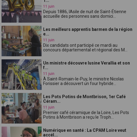
1...
11 juin
Depuis 1886, lAsile de nuit de Saint-Étienne
accueille des personnes sans domici...
Les meilleurs apprentis barmen de la région
e...
11 juin
Dix candidats ont participé ce mardi au
concours départemental et régional des M...
Un ministre découvre lusine Verallia et son
f...
11 juin
À Saint-Romain-le-Puy, le ministre Nicolas
Forissier a découvert un four hybride...
Les Pots Potins de Montbrison, 1er Café
Céram...
11 juin
Premier café céramique de la Loire, Les Pots
Potins à Montbrison a reçu le Troph...
Numérique en santé : La CPAM Loire veut
accél...