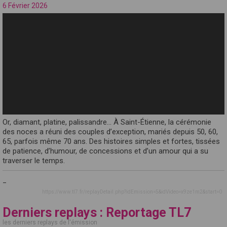
6 Février 2026
Or, diamant, platine, palissandre… À Saint-Étienne, la cérémonie
des noces a réuni des couples d’exception, mariés depuis 50, 60,
65, parfois même 70 ans. Des histoires simples et fortes, tissées
de patience, d’humour, de concessions et d’un amour qui a su
traverser le temps.
_
https://www.tl7.fr/replayDetail.php?idEmission=5&idVideo=x9ze1m2&start=0
Derniers replays : Reportage TL7
les derniers replays de l'émission