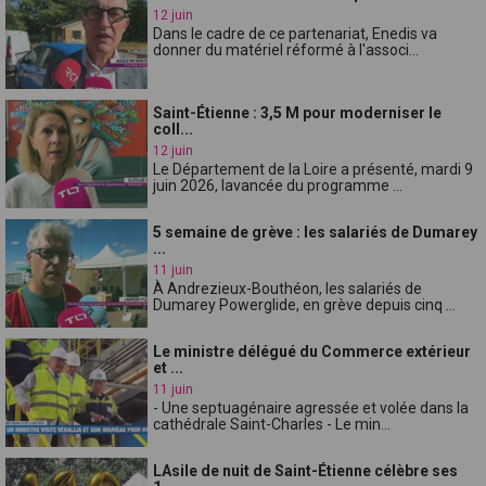
12 juin
Dans le cadre de ce partenariat, Enedis va
donner du matériel réformé à l'associ...
Saint-Étienne : 3,5 M pour moderniser le
coll...
12 juin
Le Département de la Loire a présenté, mardi 9
juin 2026, lavancée du programme ...
5 semaine de grève : les salariés de Dumarey
...
11 juin
À Andrezieux-Bouthéon, les salariés de
Dumarey Powerglide, en grève depuis cinq ...
Le ministre délégué du Commerce extérieur
et ...
11 juin
- Une septuagénaire agressée et volée dans la
cathédrale Saint-Charles - Le min...
LAsile de nuit de Saint-Étienne célèbre ses