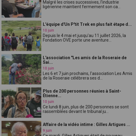
Malgré les crises successives, l'industrie
ligérienne maintient fermement son ca...
L'équipe d'Un P'tit Trek en plus fait étape d...
10 juin
Depuis le 4 mai et jusqu'au 11 juillet 2026, la
Fondation OVE porte une aventure...
L'association "Les amis de la Roseraie de
Sai...
10 juin
Les 6 et 7 juin prochains, l'association Les Amis
de la Roseraie célébrera ses d...
Plus de 200 personnes réunies à Saint-
Étienne...
10 juin
Ce lundi 8 juin, plus de 200 personnes se sont
rassemblées devant le tribunal ju...
Affaire de la vidéo intime : Gilles Artigues ...
9 juin
Ce mardi, Gilles Artigues était de nouveau