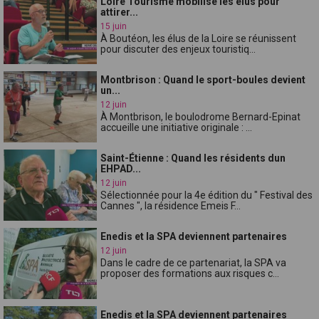
Loire Tourisme mobilise les élus pour
attirer...
15 juin
À Boutéon, les élus de la Loire se réunissent
pour discuter des enjeux touristiq...
Montbrison : Quand le sport-boules devient
un...
12 juin
À Montbrison, le boulodrome Bernard-Epinat
accueille une initiative originale : ...
Saint-Étienne : Quand les résidents dun
EHPAD...
12 juin
Sélectionnée pour la 4e édition du " Festival des
Cannes ", la résidence Emeis F...
Enedis et la SPA deviennent partenaires
12 juin
Dans le cadre de ce partenariat, la SPA va
proposer des formations aux risques c...
Enedis et la SPA deviennent partenaires