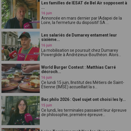
Les familles de lESAT de Bel Air sopposent à
...
16 juin
Annoncée en mars dernier par lAdapei de la
Loire, la fermeture du dispositif SA ...
Les salariés de Dumarey entament leur
sixième...
16 juin
La mobilisation se poursuit chez Dumarey
Powerglide à Andrézieux-Bouthéon. Alors...
World Burger Contest : Matthias Carré
décroch...
16 juin
Ce lundi 15 juin, lInstitut des Métiers de Saint-
Étienne (IMSÉ) accueillait la s...
Bac philo 2026 : Quel sujet ont choisi les ly...
15 juin
Ce lundi, les terminales passaient leur épreuve
de philosophie, première épreuve...