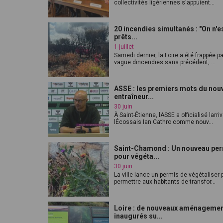
collectivités ligériennes s'appuient...
20 incendies simultanés : "On n'e
prêts...
1 juillet
Samedi dernier, la Loire a été frappée p
vague dincendies sans précédent, ...
ASSE : les premiers mots du nou
entraîneur...
30 juin
À Saint-Étienne, lASSE a officialisé larri
lÉcossais Ian Cathro comme nouv...
Saint-Chamond : Un nouveau pe
pour végéta...
30 juin
La ville lance un permis de végétaliser 
permettre aux habitants de transfor...
Loire : de nouveaux aménageme
inaugurés su...