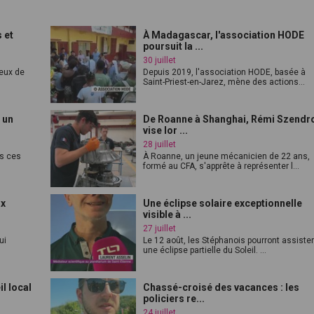
 et
À Madagascar, l'association HODE
poursuit la ...
30 juillet
feux de
Depuis 2019, l'association HODE, basée à
Saint-Priest-en-Jarez, mène des actions...
 un
De Roanne à Shanghai, Rémi Szendr
vise lor ...
28 juillet
es ces
À Roanne, un jeune mécanicien de 22 ans,
formé au CFA, s'apprête à représenter l...
ux
Une éclipse solaire exceptionnelle
visible à ...
27 juillet
ui
Le 12 août, les Stéphanois pourront assister
une éclipse partielle du Soleil. ...
l local
Chassé-croisé des vacances : les
policiers re...
24 juillet