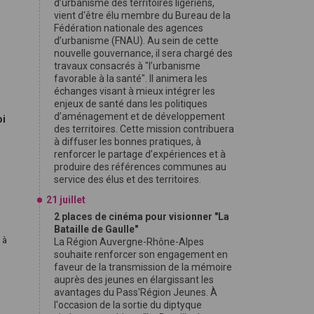
d’urbanisme des territoires ligériens,
vient d'être élu membre du Bureau de la
Fédération nationale des agences
d’urbanisme (FNAU). Au sein de cette
nouvelle gouvernance, il sera chargé des
travaux consacrés à "l’urbanisme
favorable à la santé". Il animera les
échanges visant à mieux intégrer les
enjeux de santé dans les politiques
d’aménagement et de développement
oi
des territoires. Cette mission contribuera
à diffuser les bonnes pratiques, à
renforcer le partage d’expériences et à
produire des références communes au
service des élus et des territoires.
21 juillet
2 places de cinéma pour visionner "La
Bataille de Gaulle"
 à
La Région Auvergne-Rhône-Alpes
souhaite renforcer son engagement en
faveur de la transmission de la mémoire
auprès des jeunes en élargissant les
avantages du Pass'Région Jeunes. À
l'occasion de la sortie du diptyque