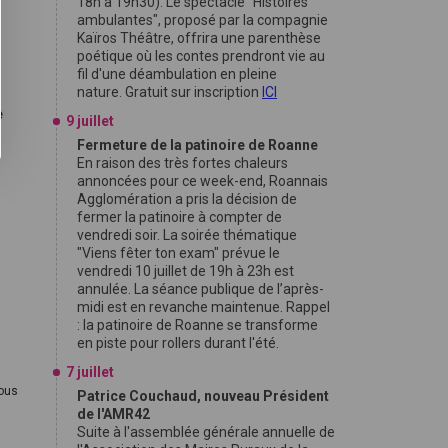
18h à 19h30). Le spectacle "Histoires
ambulantes", proposé par la compagnie
Kaïros Théâtre, offrira une parenthèse
poétique où les contes prendront vie au
fil d'une déambulation en pleine
nature. Gratuit sur inscription
ICI
e
9 juillet
Fermeture de la patinoire de Roanne
En raison des très fortes chaleurs
annoncées pour ce week-end, Roannais
Agglomération a pris la décision de
fermer la patinoire à compter de
vendredi soir. La soirée thématique
"Viens fêter ton exam" prévue le
vendredi 10 juillet de 19h à 23h est
annulée. La séance publique de l’après-
midi est en revanche maintenue. Rappel
: la patinoire de Roanne se transforme
en piste pour rollers durant l'été.
7 juillet
ous
Patrice Couchaud, nouveau Président
de l'AMR42
Suite à l'assemblée générale annuelle de