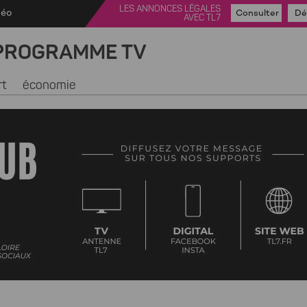
LES ANNONCES LÉGALES
déo
Consulter
Dé
AVEC TL7
PROGRAMME TV
rt
économie