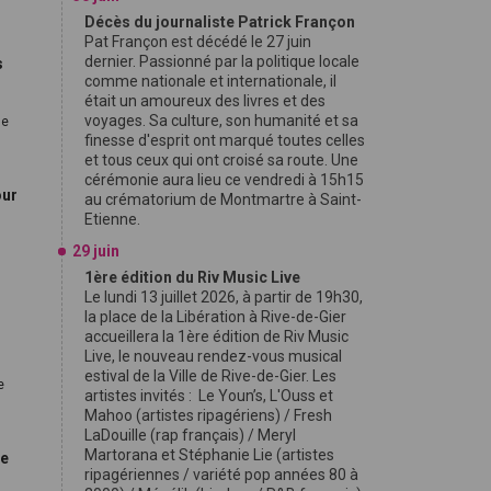
Décès du journaliste Patrick Françon
Pat Françon est décédé le 27 juin
dernier. Passionné par la politique locale
s
comme nationale et internationale, il
était un amoureux des livres et des
voyages. Sa culture, son humanité et sa
de
finesse d'esprit ont marqué toutes celles
et tous ceux qui ont croisé sa route. Une
cérémonie aura lieu ce vendredi à 15h15
our
au crématorium de Montmartre à Saint-
Etienne.
29 juin
1ère édition du Riv Music Live
Le lundi 13 juillet 2026, à partir de 19h30,
la place de la Libération à Rive-de-Gier
accueillera la 1ère édition de Riv Music
Live, le nouveau rendez-vous musical
estival de la Ville de Rive-de-Gier. Les
e
artistes invités : Le Youn’s, L'Ouss et
Mahoo (artistes ripagériens) / Fresh
LaDouille (rap français) / Meryl
Martorana et Stéphanie Lie (artistes
ce
ripagériennes / variété pop années 80 à