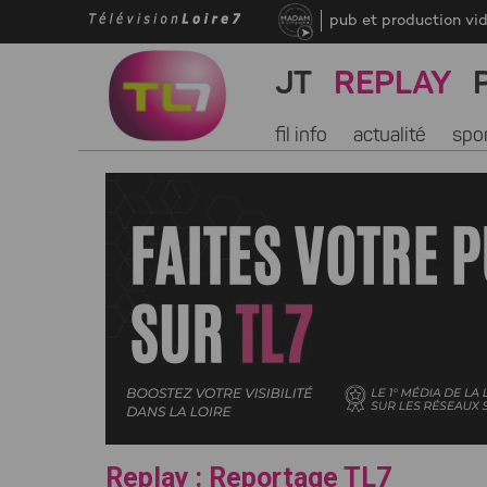
pub et production vi
JT
REPLAY
fil info
actualité
spo
Replay : Reportage TL7