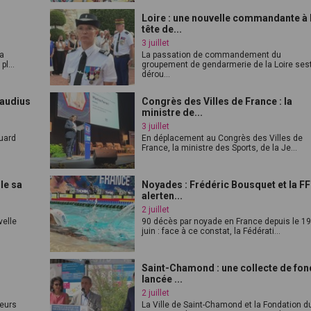
Loire : une nouvelle commandante à 
tête de...
3 juillet
la
La passation de commandement du
l...
groupement de gendarmerie de la Loire ses
dérou...
laudius
Congrès des Villes de France : la
ministre de...
3 juillet
Buard
En déplacement au Congrès des Villes de
France, la ministre des Sports, de la Je...
le sa
Noyades : Frédéric Bousquet et la F
alerten...
2 juillet
velle
90 décès par noyade en France depuis le 1
juin : face à ce constat, la Fédérati...
Saint-Chamond : une collecte de fo
lancée ...
2 juillet
ieurs
La Ville de Saint-Chamond et la Fondation d