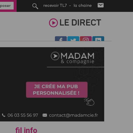
recevoir TL7 - la chaine
poser
LE
DIRECT
fil info