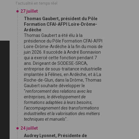
l'actualité en temps réel
27 juillet
Thomas Gaubert, président du Pôle
Formation CFAI-AFPI Loire-Drôme-
Ardèche
Thomas Gaubert a été élu à la
présidence du Pôle Formation CFAI-AFPI
Loire-Drôme-Ardèche à la fin du mois de
juin 2026. Il succède à André Bonnavion
qui a exercé cette fonction pendant 7
ans. Dirigeant de SODESE-SRCA,
entreprise de sous-traitance industrielle
implantée à Félines, en Ardèche, et à La
Roche-de-Glun, dans la Drôme, Thomas
Gaubert souhaite développer le
"
renforcement des relations avec les
entreprises, le développement de
formations adaptées à leurs besoins,
l’accompagnement des transformations
industrielles et la valorisation des métiers
techniques et manuels
".
24 juillet
Audrey Lyonnet, Présidente de