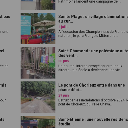
Patrimoine lancent une campagne de ...
st pas
Sainté Plage : un village d'animation
au cur...
1 juillet
ar une
À l'occasion des Championnats de France 
natation, le parc François-Mitterrand...
vel
Saint-Chamond : une polémique aut
des vent...
30 juin
vée de
Un courriel interne envoyé par erreur aux
directeurs d'école a déclenché une viv...
rmis
Le pont de Chorieux entre dans une
phase déci...
29 juin
pour
Détruit par les inondations d'octobre 2024, l
pont de Chorieux, qui relie Chava...
nts
Saint-Étienne : une nouvelle résiden
étudia...