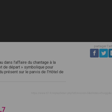
partager l'ar
 dans l’affaire du chantage à la
pot de départ » symbolique pour
u présent sur le parvis de l’Hôtel de
https://www.tl7.fr/replayDetail.php?idEmission=5&idVideo=x9uvggi&s
L7