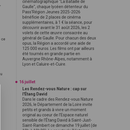
cinématographique "La Bataille de
,
Gaulle", chaque lycéen détenteur du
Pass'Région Jeunes 2025-2026
bénéficie de 2 places de cinéma
supplémentaires, à 1 € la séance, pour
découvrir avant le 31 août 2026, les 2
volets de cette œuvre consacrée au
général de Gaulle. Pour chacun des deux
é ce
opus, la Région a accordé une aide de
125 000 euros. Les films ont par ailleurs
été tournés en grande partie en
Auvergne Rhône-Alpes, notamment à
Lyon et Caluire-et-Cuire.
du
16 juillet
Les Rendez-vous Nature : cap sur
l'Étang David
Dans le cadre des Rendez-vous Nature
2026, le Département de la Loire invite
petits et grands à vivre un moment
original au coeur de l'Espace naturel
sensible de l'Étang David à Saint-Just-
Saint-Rambert ce dimanche 19 juillet (de