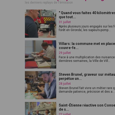
les derniers replays de l'émission
" Quand vous faites 40 kilomètres
que tout...
31 juillet
Après plusieurs jours engagés sur les 
forêt en Gironde, les sapeurs-pomp...
Villars: la commune met en place
couvre-fe...
29 juillet
Face à une multiplication des nuisanc
dernières semaines, la Ville de Vill...
Steven Brunel, graveur sur méta
perpétue un...
28 juillet
Steven Brunel fait vivre un métier rare q
demande patience, précision et des a...
Saint-Étienne réactive son Consei
de s...
27 juillet