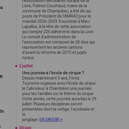
l'Association des Maires Ruraux de la
Loire, Patrice Couchaud, maire de la
la
commune de Champdieu, a été élu au
poste de Président de l'AMR42 pour le
mandat 2026-2033. Il succède à Marc
Lapallus, à la tête de cette association
t
qui compte 225 adhérents dans la Loire.
Le conseil d'administration de
l'association est composé de 26 élus qui
représentent les anciens cantons
d'avant la réforme de 2015 et jugés
ruraux.
2 juillet
Une journée à l’école de cirque ?
FN
Depuis maintenant 3 ans, Forez
Tourisme organise avec l’école de cirque
le Cabrioleur à Chambéon une journée
9
pour les familles sur le thême du cirque.
Cette année, cette journée aura lieu le 29
juillet. Plusieurs disciplines seront
présentées dont la voltige, l’acrobatie et
nds
le
jonglage.
EN SAVOIR +
u
30 juin