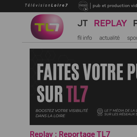
pub et production vi
JT
REPLAY
fil info
actualité
spo
Replay : Reportage TL7