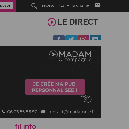
recevoir TL7 - la chaine
poser
LE
DIRECT
fil info