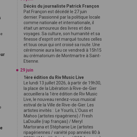
Décès du journaliste Patrick Françon
Pat Françon est décédé le 27 juin
dernier. Passionné par la politique locale
s
comme nationale et internationale, il
était un amoureux des livres et des
voyages. Sa culture, son humanité et sa
de
finesse d'esprit ont marqué toutes celles
et tous ceux qui ont croisé sa route. Une
cérémonie aura lieu ce vendredi à 15h15
our
au crématorium de Montmartre à Saint-
Etienne.
29 juin
1ère édition du Riv Music Live
Le lundi 13 juillet 2026, à partir de 19h30,
la place de la Libération à Rive-de-Gier
accueillera la 1ère édition de Riv Music
Live, le nouveau rendez-vous musical
estival de la Ville de Rive-de-Gier. Les
e
artistes invités : Le Youn’s, L'Ouss et
Mahoo (artistes ripagériens) / Fresh
LaDouille (rap français) / Meryl
Martorana et Stéphanie Lie (artistes
ce
ripagériennes / variété pop années 80 à