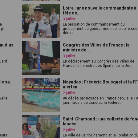
Loire : une nouvelle commandante à 
tête de...
3 juillet
la
La passation de commandement du
l...
groupement de gendarmerie de la Loire ses
dérou...
laudius
Congrès des Villes de France : la
ministre de...
3 juillet
Buard
En déplacement au Congrès des Villes de
France, la ministre des Sports, de la Je...
le sa
Noyades : Frédéric Bousquet et la F
alerten...
2 juillet
velle
90 décès par noyade en France depuis le 1
juin : face à ce constat, la Fédérati...
Saint-Chamond : une collecte de fo
lancée ...
2 juillet
ieurs
La Ville de Saint-Chamond et la Fondation d