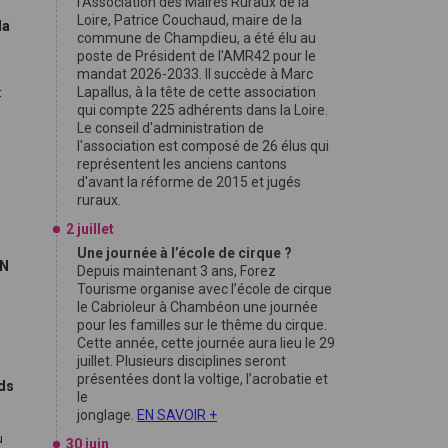
l'Association des Maires Ruraux de la
Loire, Patrice Couchaud, maire de la
la
commune de Champdieu, a été élu au
poste de Président de l'AMR42 pour le
mandat 2026-2033. Il succède à Marc
Lapallus, à la tête de cette association
t
qui compte 225 adhérents dans la Loire.
Le conseil d'administration de
l'association est composé de 26 élus qui
représentent les anciens cantons
d'avant la réforme de 2015 et jugés
ruraux.
2 juillet
Une journée à l’école de cirque ?
FN
Depuis maintenant 3 ans, Forez
Tourisme organise avec l’école de cirque
le Cabrioleur à Chambéon une journée
9
pour les familles sur le thême du cirque.
Cette année, cette journée aura lieu le 29
juillet. Plusieurs disciplines seront
présentées dont la voltige, l’acrobatie et
nds
le
jonglage.
EN SAVOIR +
u
30 juin