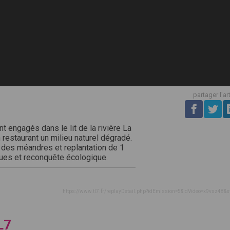
partager l'ar
 engagés dans le lit de la rivière La
 restaurant un milieu naturel dégradé.
r des méandres et replantation de 1
rues et reconquête écologique.
https://www.tl7.fr/replayDetail.php?idEmission=5&idVideo=x9vsz48&s
L7