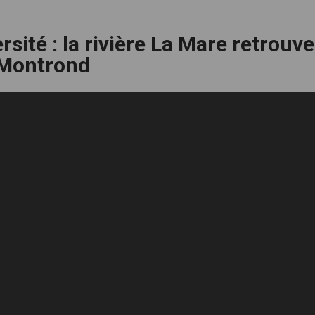
rsité : la rivière La Mare retrouve
s-Montrond