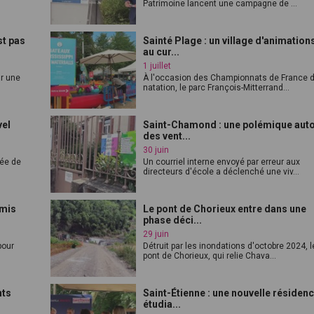
Patrimoine lancent une campagne de ...
st pas
Sainté Plage : un village d'animation
au cur...
1 juillet
ar une
À l'occasion des Championnats de France 
natation, le parc François-Mitterrand...
vel
Saint-Chamond : une polémique aut
des vent...
30 juin
vée de
Un courriel interne envoyé par erreur aux
directeurs d'école a déclenché une viv...
rmis
Le pont de Chorieux entre dans une
phase déci...
29 juin
pour
Détruit par les inondations d'octobre 2024, l
pont de Chorieux, qui relie Chava...
nts
Saint-Étienne : une nouvelle résiden
étudia...