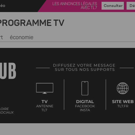
LES ANNONCES LÉGALES
déo
Consulter
Dé
AVEC TL7
PROGRAMME TV
rt
économie