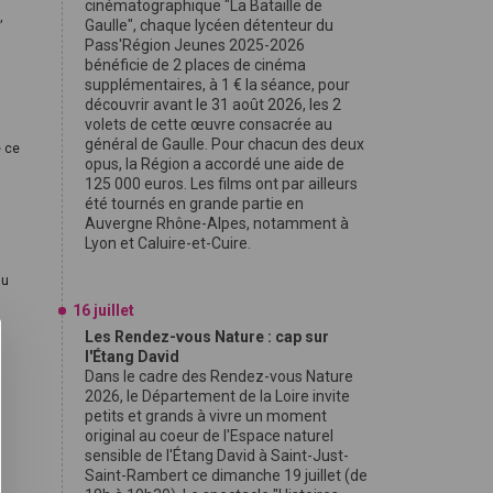
cinématographique "La Bataille de
,
Gaulle", chaque lycéen détenteur du
Pass'Région Jeunes 2025-2026
bénéficie de 2 places de cinéma
supplémentaires, à 1 € la séance, pour
découvrir avant le 31 août 2026, les 2
volets de cette œuvre consacrée au
général de Gaulle. Pour chacun des deux
é ce
opus, la Région a accordé une aide de
125 000 euros. Les films ont par ailleurs
été tournés en grande partie en
Auvergne Rhône-Alpes, notamment à
Lyon et Caluire-et-Cuire.
du
16 juillet
Les Rendez-vous Nature : cap sur
l'Étang David
Dans le cadre des Rendez-vous Nature
2026, le Département de la Loire invite
petits et grands à vivre un moment
original au coeur de l'Espace naturel
sensible de l'Étang David à Saint-Just-
Saint-Rambert ce dimanche 19 juillet (de