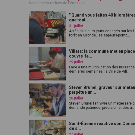
les derniers replays de l'émission
" Quand vous faites 40 kilomètres
que tout...
31 juillet
Après plusieurs jours engagés sur les 
forêt en Gironde, les sapeurs-pomp...
Villars: la commune met en place
couvre-fe...
29 juillet
Face à une multiplication des nuisanc
dernières semaines, la Ville de Vill...
Steven Brunel, graveur sur méta
perpétue un...
28 juillet
Steven Brunel fait vivre un métier rare q
demande patience, précision et des a...
Saint-Étienne réactive son Consei
de s...
27 juillet