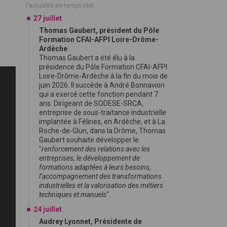
l'actualité en temps réel
27 juillet
Thomas Gaubert, président du Pôle
Formation CFAI-AFPI Loire-Drôme-
Ardèche
Thomas Gaubert a été élu à la
présidence du Pôle Formation CFAI-AFPI
Loire-Drôme-Ardèche à la fin du mois de
juin 2026. Il succède à André Bonnavion
qui a exercé cette fonction pendant 7
ans. Dirigeant de SODESE-SRCA,
entreprise de sous-traitance industrielle
implantée à Félines, en Ardèche, et à La
Roche-de-Glun, dans la Drôme, Thomas
Gaubert souhaite développer le
"
renforcement des relations avec les
entreprises, le développement de
formations adaptées à leurs besoins,
l’accompagnement des transformations
industrielles et la valorisation des métiers
techniques et manuels
".
24 juillet
Audrey Lyonnet, Présidente de