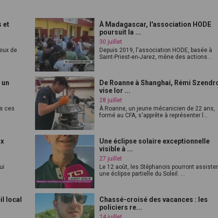
 et
À Madagascar, l'association HODE
poursuit la ...
30 juillet
feux de
Depuis 2019, l'association HODE, basée à
Saint-Priest-en-Jarez, mène des actions...
 un
De Roanne à Shanghai, Rémi Szendr
vise lor ...
28 juillet
es ces
À Roanne, un jeune mécanicien de 22 ans,
formé au CFA, s'apprête à représenter l...
ux
Une éclipse solaire exceptionnelle
visible à ...
27 juillet
ui
Le 12 août, les Stéphanois pourront assister
une éclipse partielle du Soleil. ...
l local
Chassé-croisé des vacances : les
policiers re...
24 juillet