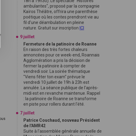
18h à 19h30). Le spectacle "Histoires
ambulantes", proposé par la compagnie
Kaïros Théâtre, offrira une parenthèse
poétique où les contes prendront vie au
fil d'une déambulation en pleine
nature. Gratuit sur inscription
ICI
e
9 juillet
Fermeture de la patinoire de Roanne
En raison des très fortes chaleurs
annoncées pour ce week-end, Roannais
Agglomération a pris la décision de
fermer la patinoire à compter de
vendredi soir. La soirée thématique
"Viens fêter ton exam" prévue le
vendredi 10 juillet de 19h à 23h est
annulée. La séance publique de l’après-
midi est en revanche maintenue. Rappel
: la patinoire de Roanne se transforme
en piste pour rollers durant l'été.
7 juillet
ous
Patrice Couchaud, nouveau Président
de l'AMR42
Suite à l'assemblée générale annuelle de