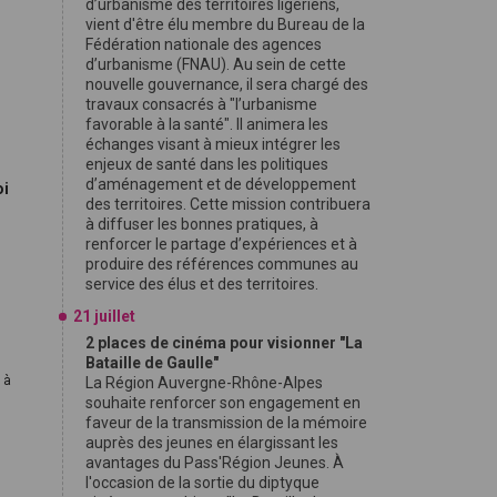
d’urbanisme des territoires ligériens,
vient d'être élu membre du Bureau de la
Fédération nationale des agences
d’urbanisme (FNAU). Au sein de cette
nouvelle gouvernance, il sera chargé des
travaux consacrés à "l’urbanisme
favorable à la santé". Il animera les
échanges visant à mieux intégrer les
enjeux de santé dans les politiques
d’aménagement et de développement
oi
des territoires. Cette mission contribuera
à diffuser les bonnes pratiques, à
renforcer le partage d’expériences et à
produire des références communes au
service des élus et des territoires.
21 juillet
2 places de cinéma pour visionner "La
Bataille de Gaulle"
 à
La Région Auvergne-Rhône-Alpes
souhaite renforcer son engagement en
faveur de la transmission de la mémoire
auprès des jeunes en élargissant les
avantages du Pass'Région Jeunes. À
l'occasion de la sortie du diptyque