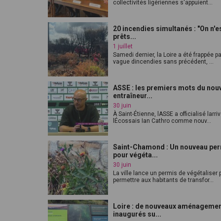
collectivités ligériennes s'appuient...
20 incendies simultanés : "On n'e
prêts...
1 juillet
Samedi dernier, la Loire a été frappée p
vague dincendies sans précédent, ...
ASSE : les premiers mots du nou
entraîneur...
30 juin
À Saint-Étienne, lASSE a officialisé larri
lÉcossais Ian Cathro comme nouv...
Saint-Chamond : Un nouveau pe
pour végéta...
30 juin
La ville lance un permis de végétaliser 
permettre aux habitants de transfor...
Loire : de nouveaux aménageme
inaugurés su...