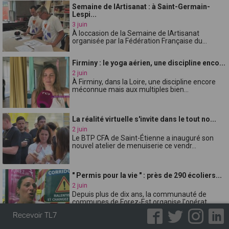
Semaine de lArtisanat : à Saint-Germain-
Lespi...
3 juin
À loccasion de la Semaine de lArtisanat
organisée par la Fédération Française du...
Firminy : le yoga aérien, une discipline enco...
2 juin
À Firminy, dans la Loire, une discipline encore
méconnue mais aux multiples bien...
La réalité virtuelle s'invite dans le tout no...
2 juin
Le BTP CFA de Saint-Étienne a inauguré son
nouvel atelier de menuiserie ce vendr...
" Permis pour la vie " : près de 290 écoliers...
2 juin
Depuis plus de dix ans, la communauté de
communes de Forez-Est organise l'opérat...
Recevoir TL7