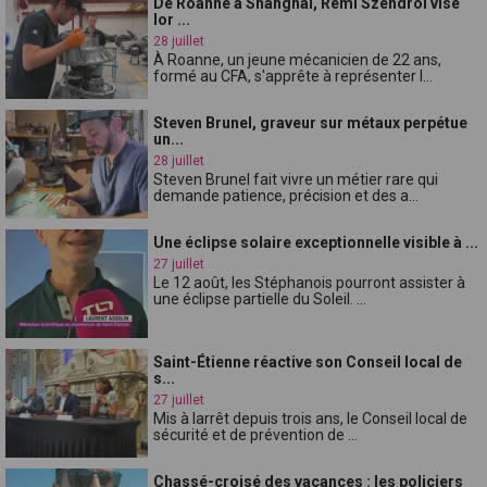
De Roanne à Shanghai, Rémi Szendroi vise
lor ...
28 juillet
À Roanne, un jeune mécanicien de 22 ans,
formé au CFA, s'apprête à représenter l...
Steven Brunel, graveur sur métaux perpétue
un...
28 juillet
Steven Brunel fait vivre un métier rare qui
demande patience, précision et des a...
Une éclipse solaire exceptionnelle visible à ...
27 juillet
Le 12 août, les Stéphanois pourront assister à
une éclipse partielle du Soleil. ...
Saint-Étienne réactive son Conseil local de
s...
27 juillet
Mis à larrêt depuis trois ans, le Conseil local de
sécurité et de prévention de ...
Chassé-croisé des vacances : les policiers