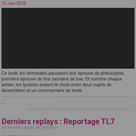
15 Juin 2026
Ce lundi, les terminales passaient leur épreuve de philosophie,
première épreuve de leur semaine de bac. Et comme chaque
année, les lycéens avaient le choix entre deux sujets de
dissertation et un commentaire de texte.
_
https://www.tl7.fr/replayDetail.php?idEmission=5&idVideo=xafujem&start=0
Derniers replays : Reportage TL7
les derniers replays de l'émission