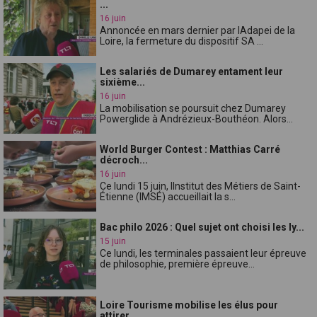
...
16 juin
Annoncée en mars dernier par lAdapei de la
Loire, la fermeture du dispositif SA ...
Les salariés de Dumarey entament leur
sixième...
16 juin
La mobilisation se poursuit chez Dumarey
Powerglide à Andrézieux-Bouthéon. Alors...
World Burger Contest : Matthias Carré
décroch...
16 juin
Ce lundi 15 juin, lInstitut des Métiers de Saint-
Étienne (IMSÉ) accueillait la s...
Bac philo 2026 : Quel sujet ont choisi les ly...
15 juin
Ce lundi, les terminales passaient leur épreuve
de philosophie, première épreuve...
Loire Tourisme mobilise les élus pour
attirer...