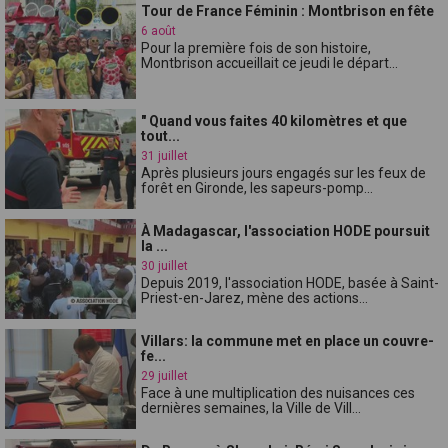
Tour de France Féminin : Montbrison en fête
6 août
Pour la première fois de son histoire,
Montbrison accueillait ce jeudi le départ...
" Quand vous faites 40 kilomètres et que
tout...
31 juillet
Après plusieurs jours engagés sur les feux de
forêt en Gironde, les sapeurs-pomp...
À Madagascar, l'association HODE poursuit
la ...
30 juillet
Depuis 2019, l'association HODE, basée à Saint-
Priest-en-Jarez, mène des actions...
Villars: la commune met en place un couvre-
fe...
29 juillet
Face à une multiplication des nuisances ces
dernières semaines, la Ville de Vill...