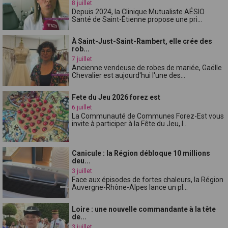
8 juillet
Depuis 2024, la Clinique Mutualiste AÉSIO
Santé de Saint-Étienne propose une pri...
À Saint-Just-Saint-Rambert, elle crée des
rob...
7 juillet
Ancienne vendeuse de robes de mariée, Gaëlle
Chevalier est aujourd'hui l'une des...
Fete du Jeu 2026 forez est
6 juillet
La Communauté de Communes Forez-Est vous
invite à participer à la Fête du Jeu, l...
Canicule : la Région débloque 10 millions
deu...
3 juillet
Face aux épisodes de fortes chaleurs, la Région
Auvergne-Rhône-Alpes lance un pl...
Loire : une nouvelle commandante à la tête
de...
3 juillet