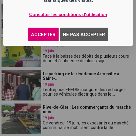
statistiques des visites.
Plus de 2 300 Ligériens accompagnés en
2025 p...
Consulter les conditions d'utilisation
20 juin
Changer de métier, se reconvertir, évoluer
professionnellement ou simplement fai...
ACCEPTER
NE PAS ACCEPTER
Sécheresse : les Ligériens appelés à
économis...
19 juin
Face à la baisse des débits de plusieurs cours
deau et à labsence de pluies sign...
Le parking de la résidence Armeville à
Saint-...
19 juin
Lentreprise ENEDIS inaugure des recharges
pour les véhicules électrique dans le ...
Rive-de-Gier : Les commerçants du marché
unis...
19 juin
Ce vendredi 19 juin, les exposants du marché
communal se mobilisent contre la dé...