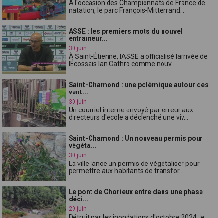
À l'occasion des Championnats de France de
natation, le parc François-Mitterrand...
ASSE : les premiers mots du nouvel
entraîneur...
30 juin
À Saint-Étienne, lASSE a officialisé larrivée de
lÉcossais Ian Cathro comme nouv...
Saint-Chamond : une polémique autour des
vent...
30 juin
Un courriel interne envoyé par erreur aux
directeurs d'école a déclenché une viv...
Saint-Chamond : Un nouveau permis pour
végéta...
30 juin
La ville lance un permis de végétaliser pour
permettre aux habitants de transfor...
Le pont de Chorieux entre dans une phase
déci...
29 juin
Détruit par les inondations d'octobre 2024, le