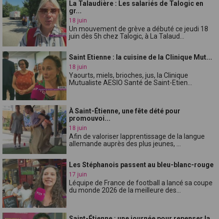
La Talaudière : Les salariés de Talogic en
gr...
18 juin
Un mouvement de grève a débuté ce jeudi 18
juin dès 5h chez Talogic, à La Talaud...
Saint Etienne : la cuisine de la Clinique Mut...
18 juin
Yaourts, miels, brioches, jus, la Clinique
Mutualiste AESIO Santé de Saint-Etien...
À Saint-Étienne, une fête dété pour
promouvoi...
18 juin
Afin de valoriser lapprentissage de la langue
allemande auprès des plus jeunes, ...
Les Stéphanois passent au bleu-blanc-rouge
17 juin
Léquipe de France de football a lancé sa coupe
du monde 2026 de la meilleure des...
Saint-Étienne : une journée pour repenser la