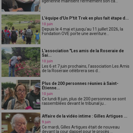
ligérienne maintient fermement son ca...
L'équipe d'Un P'tit Trek en plus fait étape d...
10 juin
Depuis le 4 mai et jusqu'au 11 juillet 2026, la
Fondation OVE porte une aventure...
L'association "Les amis de la Roseraie de
Sai...
10 juin
Les 6 et 7 juin prochains, l'association Les Amis
de la Roseraie célébrera ses d...
Plus de 200 personnes réunies à Saint-
Étienne...
10 juin
Ce lundi 8 juin, plus de 200 personnes se sont
rassemblées devant le tribunal ju...
Affaire de la vidéo intime : Gilles Artigues ...
9 juin
Ce mardi, Gilles Artigues était de nouveau
devant la cour dappel pour le procès ...