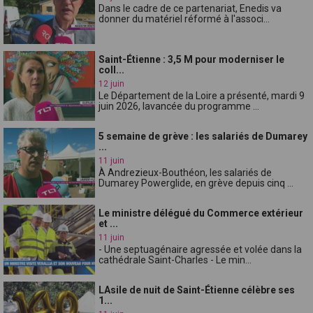
Dans le cadre de ce partenariat, Enedis va
donner du matériel réformé à l'associ...
Saint-Étienne : 3,5 M pour moderniser le
coll...
12 juin
Le Département de la Loire a présenté, mardi 9
juin 2026, lavancée du programme ...
5 semaine de grève : les salariés de Dumarey
...
11 juin
À Andrezieux-Bouthéon, les salariés de
Dumarey Powerglide, en grève depuis cinq ...
Le ministre délégué du Commerce extérieur
et ...
11 juin
- Une septuagénaire agressée et volée dans la
cathédrale Saint-Charles - Le min...
LAsile de nuit de Saint-Étienne célèbre ses
1...