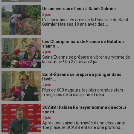
Un anniversaire fleuri à Saint-Galmier
5 juin
L'association Les amis de la Roseraie de Saint-
Galmier fête ses 10 ans avec des ...
Les Championnats de France de Natation
s'anno...
4 juin
Saint-Étienne se prépare à vibrer au rythme de
la natation ! Du 27 juin au 2 jui...
Saint-Étienne se prépare à plonger dans
lévén...
4 juin
Plus de 600 nageurs, les plus grandes stars
françaises de la discipline et déjà ...
SCABB : Fabien Romeyer nommé directeur
sporti...
4 juin
Après une saison terminée à une décevante
15e place, le SCABB entame une profond...