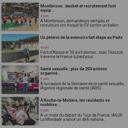
Montbrison : basket et recrutement font
équip...
4 juin
À Montbrison, demandeurs demploi et
recruteurs ont troqué le CV contre un ballon...
Un pèlerin de la mémoire fait étape au Puits
...
4 juin
Parti d'Alsace le 30 avril dernier, Jean Tkaczuk
traverse la France à pied pour ...
Santé sexuelle : plus de 250 actions
organisé...
3 juin
À loccasion de la Semaine de la santé sexuelle,
lAgence régionale de santé (ARS)...
À Roche-la-Molière, les résidents se
mobilise...
3 juin
À un mois du départ du Tour de France, lAG2R
La Mondiale a lancé un défi nationa...