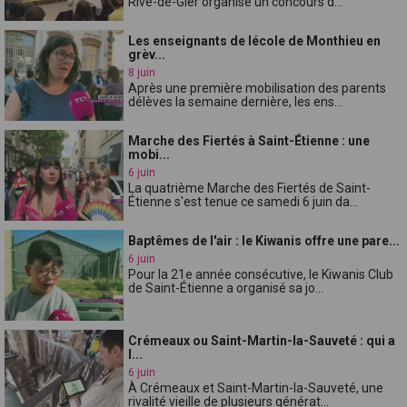
Rive-de-Gier organise un concours d...
Les enseignants de lécole de Monthieu en
grèv...
8 juin
Après une première mobilisation des parents
délèves la semaine dernière, les ens...
Marche des Fiertés à Saint-Étienne : une
mobi...
6 juin
La quatrième Marche des Fiertés de Saint-
Étienne s'est tenue ce samedi 6 juin da...
Baptêmes de l'air : le Kiwanis offre une pare...
6 juin
Pour la 21e année consécutive, le Kiwanis Club
de Saint-Étienne a organisé sa jo...
Crémeaux ou Saint-Martin-la-Sauveté : qui a
l...
6 juin
À Crémeaux et Saint-Martin-la-Sauveté, une
rivalité vieille de plusieurs générat...