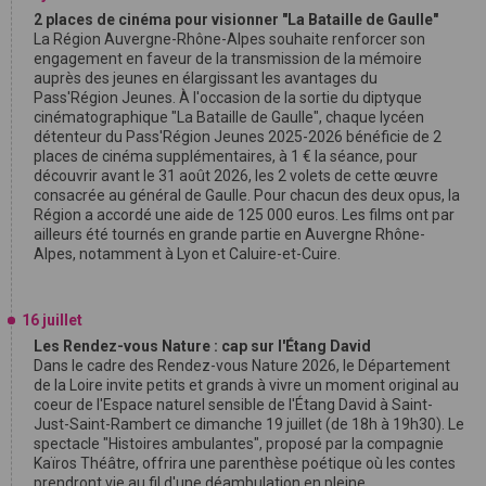
2 places de cinéma pour visionner "La Bataille de Gaulle"
La Région Auvergne-Rhône-Alpes souhaite renforcer son
engagement en faveur de la transmission de la mémoire
auprès des jeunes en élargissant les avantages du
Pass'Région Jeunes. À l'occasion de la sortie du diptyque
cinématographique "La Bataille de Gaulle", chaque lycéen
détenteur du Pass'Région Jeunes 2025-2026 bénéficie de 2
places de cinéma supplémentaires, à 1 € la séance, pour
découvrir avant le 31 août 2026, les 2 volets de cette œuvre
consacrée au général de Gaulle. Pour chacun des deux opus, la
Région a accordé une aide de 125 000 euros. Les films ont par
ailleurs été tournés en grande partie en Auvergne Rhône-
Alpes, notamment à Lyon et Caluire-et-Cuire.
16 juillet
Les Rendez-vous Nature : cap sur l'Étang David
Dans le cadre des Rendez-vous Nature 2026, le Département
de la Loire invite petits et grands à vivre un moment original au
coeur de l'Espace naturel sensible de l'Étang David à Saint-
Just-Saint-Rambert ce dimanche 19 juillet (de 18h à 19h30). Le
spectacle "Histoires ambulantes", proposé par la compagnie
Kaïros Théâtre, offrira une parenthèse poétique où les contes
prendront vie au fil d'une déambulation en pleine