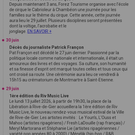
Depuis maintenant 3 ans, Forez Tourisme organise avec l’école
de cirque le Cabrioleur à Chambéon une journée pour les
familles sur le thême du cirque. Cette année, cette journée
aura lieu le 29 juillet. Plusieurs disciplines seront présentées
dont la voltige, l’acrobatie et le
jonglage.
EN SAVOIR +
30 juin
Décès du journaliste Patrick Françon
Pat Françon est décédé le 27 juin dernier. Passionné par la
politique locale comme nationale et internationale, il était un
amoureux des livres et des voyages. Sa culture, son humanité
et sa finesse d'esprit ont marqué toutes celles et tous ceux qui
ont croisé sa route. Une cérémonie aura lieu ce vendredi à
15h15 au crématorium de Montmartre à Saint-Etienne.
29 juin
1ère édition du Riv Music Live
Le lundi 13 juillet 2026, à partir de 19h30, la place de la
Libération à Rive-de-Gier accueillera la 1ère édition de Riv
Music Live, le nouveau rendez-vous musical estival de la Ville
de Rive-de-Gier. Les artistes invités : Le Youn’s, L'Ouss et
Mahoo (artistes ripagériens) / Fresh LaDouille (rap français) /
Meryl Martorana et Stéphanie Lie (artistes ripagériennes /
variété pop années 80 à 2000) / Ménélik (hip-hop / R&B