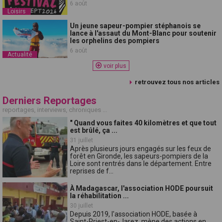
6 août
Loisirs
Un jeune sapeur-pompier stéphanois se
lance à l'assaut du Mont-Blanc pour soutenir
les orphelins des pompiers
6 août
Actualité
voir plus
retrouvez tous nos articles
Derniers Reportages
reportages, interviews, chroniques ...
" Quand vous faites 40 kilomètres et que tout
est brûlé, ça ...
31 juillet
Après plusieurs jours engagés sur les feux de
forêt en Gironde, les sapeurs-pompiers de la
Loire sont rentrés dans le département. Entre
reprises de f...
À Madagascar, l'association HODE poursuit
la réhabilitation ...
30 juillet
Depuis 2019, l'association HODE, basée à
Saint-Priest-en-Jarez, mène des actions en