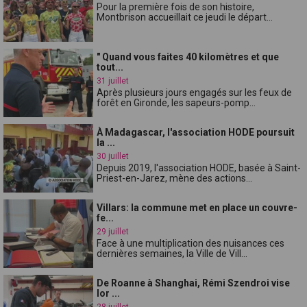
Pour la première fois de son histoire,
Montbrison accueillait ce jeudi le départ...
" Quand vous faites 40 kilomètres et que
tout...
31 juillet
Après plusieurs jours engagés sur les feux de
forêt en Gironde, les sapeurs-pomp...
À Madagascar, l'association HODE poursuit
la ...
30 juillet
Depuis 2019, l'association HODE, basée à Saint-
Priest-en-Jarez, mène des actions...
Villars: la commune met en place un couvre-
fe...
29 juillet
Face à une multiplication des nuisances ces
dernières semaines, la Ville de Vill...
De Roanne à Shanghai, Rémi Szendroi vise
lor ...
28 juillet