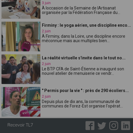
3 juin
À loccasion de la Semaine de lArtisanat
organisée par la Fédération Française du...
Firminy : le yoga aérien, une discipline enco...
2 juin
À Firminy, dans la Loire, une discipline encore
méconnue mais aux multiples bien...
La réalité virtuelle s'invite dans le tout no...
2 juin
Le BTP CFA de Saint-Étienne a inauguré son
nouvel atelier de menuiserie ce vendr...
" Permis pour la vie " : près de 290 écoliers...
2 juin
Depuis plus de dix ans, la communauté de
communes de Forez-Est organise l'opérat...
Une mobilisation syndicale pour défendre les
Recevoir TL7
...