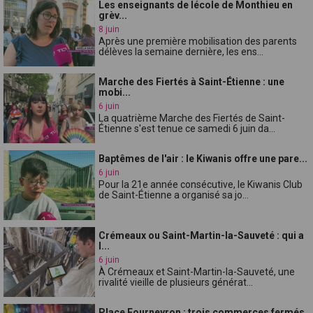
Les enseignants de lécole de Monthieu en
grèv...
8 juin
Après une première mobilisation des parents
délèves la semaine dernière, les ens...
Marche des Fiertés à Saint-Étienne : une
mobi...
6 juin
La quatrième Marche des Fiertés de Saint-
Étienne s'est tenue ce samedi 6 juin da...
Baptêmes de l'air : le Kiwanis offre une pare...
6 juin
Pour la 21e année consécutive, le Kiwanis Club
de Saint-Étienne a organisé sa jo...
Crémeaux ou Saint-Martin-la-Sauveté : qui a
l...
6 juin
À Crémeaux et Saint-Martin-la-Sauveté, une
rivalité vieille de plusieurs générat...
Place Fourneyron : trois commerces fermés