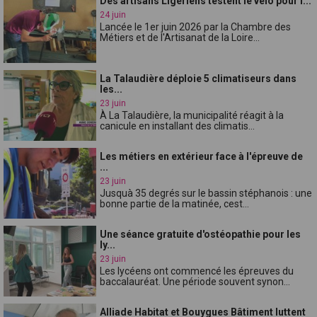
Des artisans Ligériens testent le vélo pour l...
24 juin
Lancée le 1er juin 2026 par la Chambre des
Métiers et de l'Artisanat de la Loire...
La Talaudière déploie 5 climatiseurs dans
les...
23 juin
À La Talaudière, la municipalité réagit à la
canicule en installant des climatis...
Les métiers en extérieur face à l'épreuve de
...
23 juin
Jusquà 35 degrés sur le bassin stéphanois : une
bonne partie de la matinée, cest...
Une séance gratuite d'ostéopathie pour les
ly...
23 juin
Les lycéens ont commencé les épreuves du
baccalauréat. Une période souvent synon...
Alliade Habitat et Bouygues Bâtiment luttent