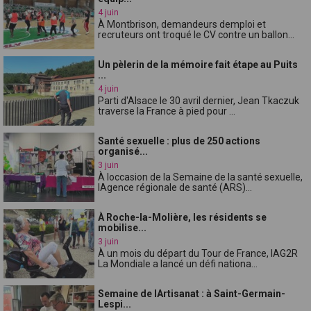
4 juin
À Montbrison, demandeurs demploi et
recruteurs ont troqué le CV contre un ballon...
Un pèlerin de la mémoire fait étape au Puits
...
4 juin
Parti d'Alsace le 30 avril dernier, Jean Tkaczuk
traverse la France à pied pour ...
Santé sexuelle : plus de 250 actions
organisé...
3 juin
À loccasion de la Semaine de la santé sexuelle,
lAgence régionale de santé (ARS)...
À Roche-la-Molière, les résidents se
mobilise...
3 juin
À un mois du départ du Tour de France, lAG2R
La Mondiale a lancé un défi nationa...
Semaine de lArtisanat : à Saint-Germain-
Lespi...