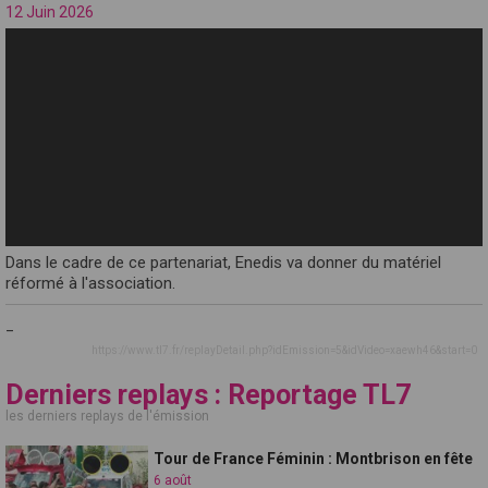
12 Juin 2026
Dans le cadre de ce partenariat, Enedis va donner du matériel
réformé à l'association.
_
https://www.tl7.fr/replayDetail.php?idEmission=5&idVideo=xaewh46&start=0
Derniers replays : Reportage TL7
les derniers replays de l'émission
Tour de France Féminin : Montbrison en fête
6 août