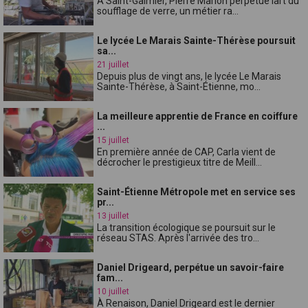
À Saint-Galmier, Pierre Marion perpétue lart du
soufflage de verre, un métier ra...
Le lycée Le Marais Sainte-Thérèse poursuit
sa...
21 juillet
Depuis plus de vingt ans, le lycée Le Marais
Sainte-Thérèse, à Saint-Étienne, mo...
La meilleure apprentie de France en coiffure
...
15 juillet
En première année de CAP, Carla vient de
décrocher le prestigieux titre de Meill...
Saint-Étienne Métropole met en service ses
pr...
13 juillet
La transition écologique se poursuit sur le
réseau STAS. Après l'arrivée des tro...
Daniel Drigeard, perpétue un savoir-faire
fam...
10 juillet
À Renaison, Daniel Drigeard est le dernier