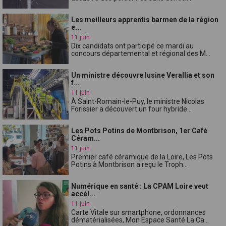
Les meilleurs apprentis barmen de la région
e...
11 juin
Dix candidats ont participé ce mardi au
concours départemental et régional des M...
Un ministre découvre lusine Verallia et son
f...
11 juin
À Saint-Romain-le-Puy, le ministre Nicolas
Forissier a découvert un four hybride...
Les Pots Potins de Montbrison, 1er Café
Céram...
11 juin
Premier café céramique de la Loire, Les Pots
Potins à Montbrison a reçu le Troph...
Numérique en santé : La CPAM Loire veut
accél...
11 juin
Carte Vitale sur smartphone, ordonnances
dématérialisées, Mon Espace Santé La Ca...