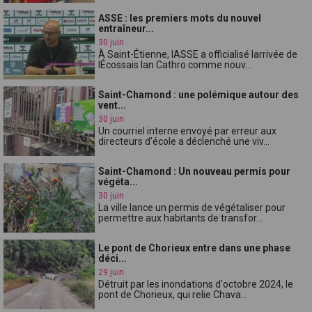
ASSE : les premiers mots du nouvel
entraîneur...
30 juin
À Saint-Étienne, lASSE a officialisé larrivée de
lÉcossais Ian Cathro comme nouv...
Saint-Chamond : une polémique autour des
vent...
30 juin
Un courriel interne envoyé par erreur aux
directeurs d'école a déclenché une viv...
Saint-Chamond : Un nouveau permis pour
végéta...
30 juin
La ville lance un permis de végétaliser pour
permettre aux habitants de transfor...
Le pont de Chorieux entre dans une phase
déci...
29 juin
Détruit par les inondations d'octobre 2024, le
pont de Chorieux, qui relie Chava...