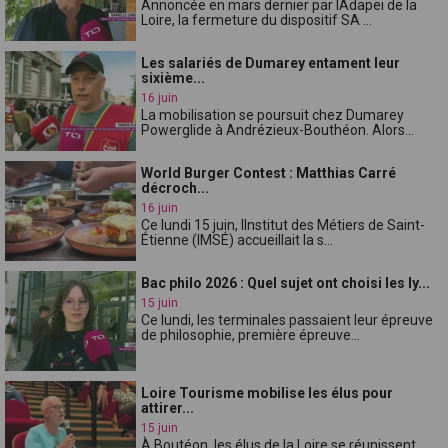
Annoncée en mars dernier par lAdapei de la
Loire, la fermeture du dispositif SA ...
Les salariés de Dumarey entament leur
sixième...
16 juin
La mobilisation se poursuit chez Dumarey
Powerglide à Andrézieux-Bouthéon. Alors...
World Burger Contest : Matthias Carré
décroch...
16 juin
Ce lundi 15 juin, lInstitut des Métiers de Saint-
Étienne (IMSÉ) accueillait la s...
Bac philo 2026 : Quel sujet ont choisi les ly...
15 juin
Ce lundi, les terminales passaient leur épreuve
de philosophie, première épreuve...
Loire Tourisme mobilise les élus pour
attirer...
15 juin
À Boutéon, les élus de la Loire se réunissent