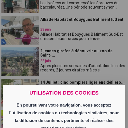
Les lycéens ont commencé les épreuves du
baccalauréat. Une période souvent synon...
Alliade Habitat et Bouygues Bâtiment luttent
...
23 juin
Alliade Habitat et Bouygues Bâtiment Sud-Est
unissent leurs forces pour rénover ...
2 jeunes girafes à découvrir au zoo de
Saint-...
22 juin
Après plusieurs semaines d'adaptation loin des
regards, 2 jeunes girafes mâles s...
14 Juillet : cinq pompiers ligériens défilero...
20 juin
UTILISATION DES COOKIES
Le 14 juillet prochain, 83 sapeurs-pompiers de
la région Auvergne-Rhône-Alpes pa...
En poursuivant votre navigation, vous acceptez
l'utilisation de cookies ou technologies similaires, pour
Saint-Just-Saint-Rambert : première Fête de
l...
la diffusion de contenus pertinents et réaliser des
20 juin