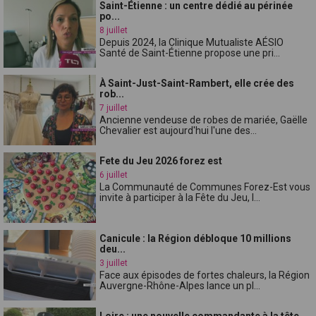
Saint-Étienne : un centre dédié au périnée
po...
8 juillet
Depuis 2024, la Clinique Mutualiste AÉSIO
Santé de Saint-Étienne propose une pri...
À Saint-Just-Saint-Rambert, elle crée des
rob...
7 juillet
Ancienne vendeuse de robes de mariée, Gaëlle
Chevalier est aujourd'hui l'une des...
Fete du Jeu 2026 forez est
6 juillet
La Communauté de Communes Forez-Est vous
invite à participer à la Fête du Jeu, l...
Canicule : la Région débloque 10 millions
deu...
3 juillet
Face aux épisodes de fortes chaleurs, la Région
Auvergne-Rhône-Alpes lance un pl...
Loire : une nouvelle commandante à la tête