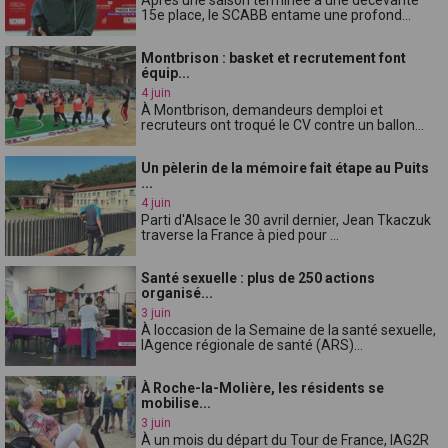
15e place, le SCABB entame une profond...
Montbrison : basket et recrutement font
équip...
4 juin
À Montbrison, demandeurs demploi et
recruteurs ont troqué le CV contre un ballon...
Un pèlerin de la mémoire fait étape au Puits
...
4 juin
Parti d'Alsace le 30 avril dernier, Jean Tkaczuk
traverse la France à pied pour ...
Santé sexuelle : plus de 250 actions
organisé...
3 juin
À loccasion de la Semaine de la santé sexuelle,
lAgence régionale de santé (ARS)...
À Roche-la-Molière, les résidents se
mobilise...
3 juin
À un mois du départ du Tour de France, lAG2R