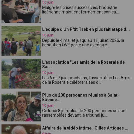
10 juin
Malgré les crises successives, l'industrie
ligérienne maintient fermement son ca...
L'équipe d'Un P'tit Trek en plus fait étape d...
10 juin
Depuis le 4 mai et jusqu'au 11 juillet 2026, la
Fondation OVE porte une aventure...
L'association "Les amis de la Roseraie de
Sai...
10 juin
Les 6 et 7 juin prochains, l'association Les Amis
de la Roseraie célébrera ses d...
Plus de 200 personnes réunies à Saint-
Étienne...
10 juin
Ce lundi 8 juin, plus de 200 personnes se sont
rassemblées devant le tribunal ju...
Affaire de la vidéo intime : Gilles Artigues ...
9 juin