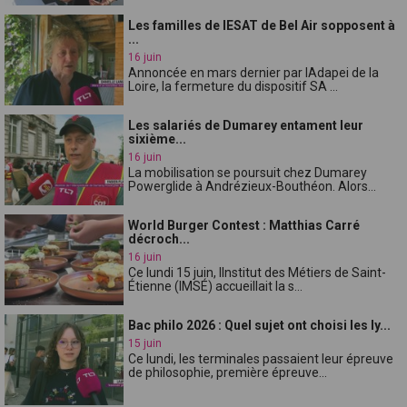
Les familles de lESAT de Bel Air sopposent à
...
16 juin
Annoncée en mars dernier par lAdapei de la
Loire, la fermeture du dispositif SA ...
Les salariés de Dumarey entament leur
sixième...
16 juin
La mobilisation se poursuit chez Dumarey
Powerglide à Andrézieux-Bouthéon. Alors...
World Burger Contest : Matthias Carré
décroch...
16 juin
Ce lundi 15 juin, lInstitut des Métiers de Saint-
Étienne (IMSÉ) accueillait la s...
Bac philo 2026 : Quel sujet ont choisi les ly...
15 juin
Ce lundi, les terminales passaient leur épreuve
de philosophie, première épreuve...