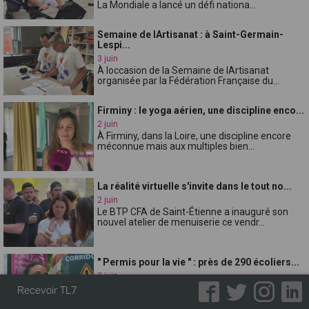
La Mondiale a lancé un défi nationa...
Semaine de lArtisanat : à Saint-Germain-
Lespi...
3 juin
À loccasion de la Semaine de lArtisanat
organisée par la Fédération Française du...
Firminy : le yoga aérien, une discipline enco...
2 juin
À Firminy, dans la Loire, une discipline encore
méconnue mais aux multiples bien...
La réalité virtuelle s'invite dans le tout no...
2 juin
Le BTP CFA de Saint-Étienne a inauguré son
nouvel atelier de menuiserie ce vendr...
" Permis pour la vie " : près de 290 écoliers...
2 juin
Depuis plus de dix ans, la communauté de
Recevoir TL7
communes de Forez-Est organise l'opérat...