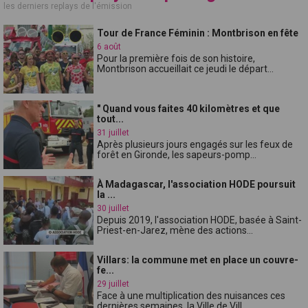
les derniers replays de l'émission
Tour de France Féminin : Montbrison en fête
6 août
Pour la première fois de son histoire,
Montbrison accueillait ce jeudi le départ...
" Quand vous faites 40 kilomètres et que
tout...
31 juillet
Après plusieurs jours engagés sur les feux de
forêt en Gironde, les sapeurs-pomp...
À Madagascar, l'association HODE poursuit
la ...
30 juillet
Depuis 2019, l'association HODE, basée à Saint-
Priest-en-Jarez, mène des actions...
Villars: la commune met en place un couvre-
fe...
29 juillet
Face à une multiplication des nuisances ces
dernières semaines, la Ville de Vill...