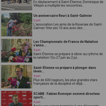
En déplacement à Saint-Étienne, Dominique de
Villepin a multiplié les rencontres...
Un anniversaire fleuri à Saint-Galmier
5 juin
L'association Les amis de la Roseraie de Saint-
Galmier fête ses 10 ans avec des ...
Les Championnats de France de Natation
s'anno...
4 juin
Saint-Étienne se prépare à vibrer au rythme de
la natation ! Du 27 juin au 2 jui...
Saint-Étienne se prépare à plonger dans
lévén...
4 juin
Plus de 600 nageurs, les plus grandes stars
françaises de la discipline et déjà ...
SCABB : Fabien Romeyer nommé directeur
sporti...
4 juin
Après une saison terminée à une décevante