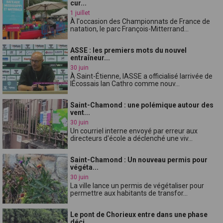
cur...
1 juillet
À l'occasion des Championnats de France de
natation, le parc François-Mitterrand...
ASSE : les premiers mots du nouvel
entraîneur...
30 juin
À Saint-Étienne, lASSE a officialisé larrivée de
lÉcossais Ian Cathro comme nouv...
Saint-Chamond : une polémique autour des
vent...
30 juin
Un courriel interne envoyé par erreur aux
directeurs d'école a déclenché une viv...
Saint-Chamond : Un nouveau permis pour
végéta...
30 juin
La ville lance un permis de végétaliser pour
permettre aux habitants de transfor...
Le pont de Chorieux entre dans une phase
déci...