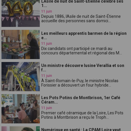
LAsile de nuit de Saint-Étienne célèbre ses
1...
11 juin
Depuis 1886, lAsile de nuit de Saint-Étienne
accueille des personnes sans domici...
Les meilleurs apprentis barmen de la région
e...
11 juin
Dix candidats ont participé ce mardi au
concours départemental et régional des M...
Un ministre découvre lusine Verallia et son
f...
11 juin
À Saint-Romain-le-Puy, le ministre Nicolas
Forissier a découvert un four hybride...
Les Pots Potins de Montbrison, 1er Café
Céram...
11 juin
Premier café céramique de la Loire, Les Pots
Potins à Montbrison a reçu le Troph...
Numérique en santé : La CPAM Loire veut