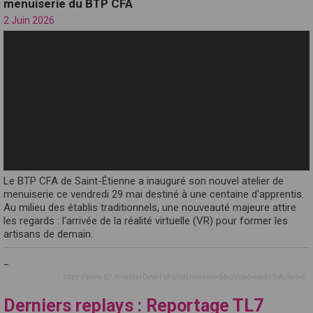
menuiserie du BTP CFA
2 Juin 2026
Le BTP CFA de Saint-Étienne a inauguré son nouvel atelier de
menuiserie ce vendredi 29 mai destiné à une centaine d'apprentis.
Au milieu des établis traditionnels, une nouveauté majeure attire
les regards : l'arrivée de la réalité virtuelle (VR) pour former les
artisans de demain.
_
https://www.tl7.fr/replayDetail.php?idEmission=5&idVideo=xact13o&start=0
Derniers replays : Reportage TL7