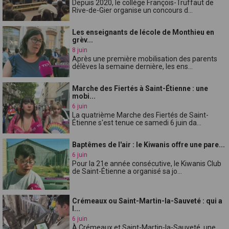
Depuis 2020, le collège François-Truffaut de
Rive-de-Gier organise un concours d...
Les enseignants de lécole de Monthieu en
grèv...
8 juin
Après une première mobilisation des parents
délèves la semaine dernière, les ens...
Marche des Fiertés à Saint-Étienne : une
mobi...
6 juin
La quatrième Marche des Fiertés de Saint-
Étienne s'est tenue ce samedi 6 juin da...
Baptêmes de l'air : le Kiwanis offre une pare...
6 juin
Pour la 21e année consécutive, le Kiwanis Club
de Saint-Étienne a organisé sa jo...
Crémeaux ou Saint-Martin-la-Sauveté : qui a
l...
6 juin
À Crémeaux et Saint-Martin-la-Sauveté, une