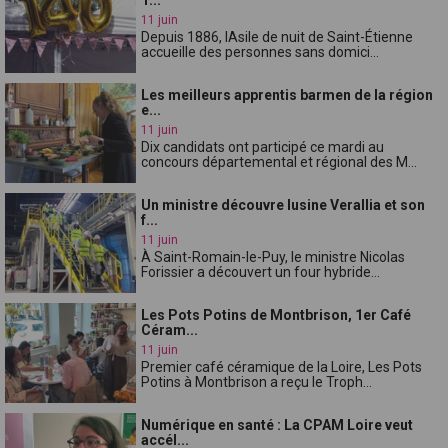
11 juin
Depuis 1886, lAsile de nuit de Saint-Étienne
accueille des personnes sans domici...
Les meilleurs apprentis barmen de la région
e...
11 juin
Dix candidats ont participé ce mardi au
concours départemental et régional des M...
Un ministre découvre lusine Verallia et son
f...
11 juin
À Saint-Romain-le-Puy, le ministre Nicolas
Forissier a découvert un four hybride...
Les Pots Potins de Montbrison, 1er Café
Céram...
11 juin
Premier café céramique de la Loire, Les Pots
Potins à Montbrison a reçu le Troph...
Numérique en santé : La CPAM Loire veut
accél...