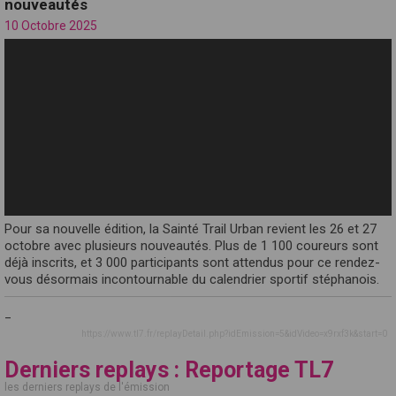
nouveautés
10 Octobre 2025
Pour sa nouvelle édition, la Sainté Trail Urban revient les 26 et 27
octobre avec plusieurs nouveautés. Plus de 1 100 coureurs sont
déjà inscrits, et 3 000 participants sont attendus pour ce rendez-
vous désormais incontournable du calendrier sportif stéphanois.
_
https://www.tl7.fr/replayDetail.php?idEmission=5&idVideo=x9rxf3k&start=0
Derniers replays : Reportage TL7
les derniers replays de l'émission