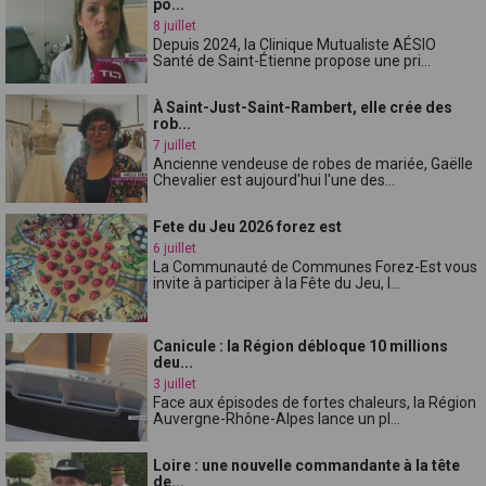
po...
8 juillet
Depuis 2024, la Clinique Mutualiste AÉSIO
Santé de Saint-Étienne propose une pri...
À Saint-Just-Saint-Rambert, elle crée des
rob...
7 juillet
Ancienne vendeuse de robes de mariée, Gaëlle
Chevalier est aujourd'hui l'une des...
Fete du Jeu 2026 forez est
6 juillet
La Communauté de Communes Forez-Est vous
invite à participer à la Fête du Jeu, l...
Canicule : la Région débloque 10 millions
deu...
3 juillet
Face aux épisodes de fortes chaleurs, la Région
Auvergne-Rhône-Alpes lance un pl...
Loire : une nouvelle commandante à la tête
de...