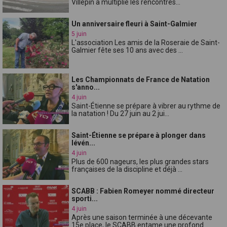
Villepin a multiplié les rencontres...
Un anniversaire fleuri à Saint-Galmier
5 juin
L'association Les amis de la Roseraie de Saint-
Galmier fête ses 10 ans avec des ...
Les Championnats de France de Natation
s'anno...
4 juin
Saint-Étienne se prépare à vibrer au rythme de
la natation ! Du 27 juin au 2 jui...
Saint-Étienne se prépare à plonger dans
lévén...
4 juin
Plus de 600 nageurs, les plus grandes stars
françaises de la discipline et déjà ...
SCABB : Fabien Romeyer nommé directeur
sporti...
4 juin
Après une saison terminée à une décevante
15e place, le SCABB entame une profond...