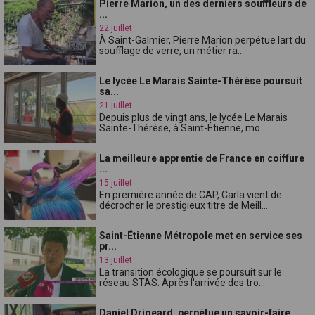
Pierre Marion, un des derniers souffleurs de
...
22 juillet
À Saint-Galmier, Pierre Marion perpétue lart du
soufflage de verre, un métier ra...
Le lycée Le Marais Sainte-Thérèse poursuit
sa...
21 juillet
Depuis plus de vingt ans, le lycée Le Marais
Sainte-Thérèse, à Saint-Étienne, mo...
La meilleure apprentie de France en coiffure
...
15 juillet
En première année de CAP, Carla vient de
décrocher le prestigieux titre de Meill...
Saint-Étienne Métropole met en service ses
pr...
13 juillet
La transition écologique se poursuit sur le
réseau STAS. Après l'arrivée des tro...
Daniel Drigeard, perpétue un savoir-faire