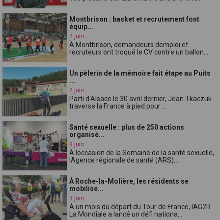
Montbrison : basket et recrutement font
équip...
4 juin
À Montbrison, demandeurs demploi et
recruteurs ont troqué le CV contre un ballon...
Un pèlerin de la mémoire fait étape au Puits
...
4 juin
Parti d'Alsace le 30 avril dernier, Jean Tkaczuk
traverse la France à pied pour ...
Santé sexuelle : plus de 250 actions
organisé...
3 juin
À loccasion de la Semaine de la santé sexuelle,
lAgence régionale de santé (ARS)...
À Roche-la-Molière, les résidents se
mobilise...
3 juin
À un mois du départ du Tour de France, lAG2R
La Mondiale a lancé un défi nationa...