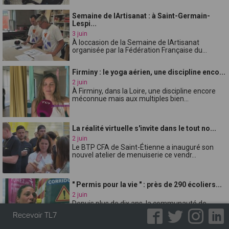
Semaine de lArtisanat : à Saint-Germain-
Lespi...
3 juin
À loccasion de la Semaine de lArtisanat
organisée par la Fédération Française du...
Firminy : le yoga aérien, une discipline enco...
2 juin
À Firminy, dans la Loire, une discipline encore
méconnue mais aux multiples bien...
La réalité virtuelle s'invite dans le tout no...
2 juin
Le BTP CFA de Saint-Étienne a inauguré son
nouvel atelier de menuiserie ce vendr...
" Permis pour la vie " : près de 290 écoliers...
2 juin
Depuis plus de dix ans, la communauté de
communes de Forez-Est organise l'opérat...
Recevoir TL7