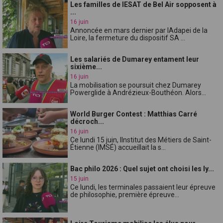
Les familles de lESAT de Bel Air sopposent à
...
16 juin
Annoncée en mars dernier par lAdapei de la
Loire, la fermeture du dispositif SA ...
Les salariés de Dumarey entament leur
sixième...
16 juin
La mobilisation se poursuit chez Dumarey
Powerglide à Andrézieux-Bouthéon. Alors...
World Burger Contest : Matthias Carré
décroch...
16 juin
Ce lundi 15 juin, lInstitut des Métiers de Saint-
Étienne (IMSÉ) accueillait la s...
Bac philo 2026 : Quel sujet ont choisi les ly...
15 juin
Ce lundi, les terminales passaient leur épreuve
de philosophie, première épreuve...