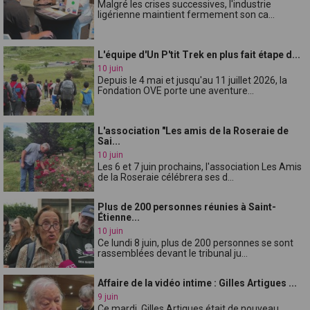
Malgré les crises successives, l'industrie
ligérienne maintient fermement son ca...
L'équipe d'Un P'tit Trek en plus fait étape d...
10 juin
Depuis le 4 mai et jusqu'au 11 juillet 2026, la
Fondation OVE porte une aventure...
L'association "Les amis de la Roseraie de
Sai...
10 juin
Les 6 et 7 juin prochains, l'association Les Amis
de la Roseraie célébrera ses d...
Plus de 200 personnes réunies à Saint-
Étienne...
10 juin
Ce lundi 8 juin, plus de 200 personnes se sont
rassemblées devant le tribunal ju...
Affaire de la vidéo intime : Gilles Artigues ...
9 juin
Ce mardi, Gilles Artigues était de nouveau