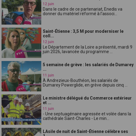
12 juin
Dans le cadre de ce partenariat, Enedis va
donner du matériel réformé à l'associ...
Saint-Étienne : 3,5 M pour moderniser le
coll...
12 juin
Le Département de la Loire a présenté, mardi 9
juin 2026, lavancée du programme ...
5 semaine de grève : les salariés de Dumarey
...
11 juin
À Andrezieux-Bouthéon, les salariés de
Dumarey Powerglide, en grève depuis cinq ...
Le ministre délégué du Commerce extérieur
et ...
11 juin
- Une septuagénaire agressée et volée dans la
cathédrale Saint-Charles - Le min...
LAsile de nuit de Saint-Étienne célèbre ses
1...