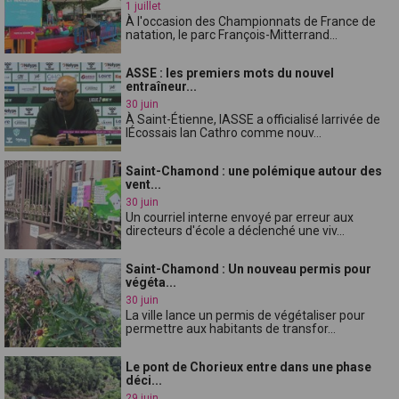
1 juillet
À l'occasion des Championnats de France de
natation, le parc François-Mitterrand...
ASSE : les premiers mots du nouvel
entraîneur...
30 juin
À Saint-Étienne, lASSE a officialisé larrivée de
lÉcossais Ian Cathro comme nouv...
Saint-Chamond : une polémique autour des
vent...
30 juin
Un courriel interne envoyé par erreur aux
directeurs d'école a déclenché une viv...
Saint-Chamond : Un nouveau permis pour
végéta...
30 juin
La ville lance un permis de végétaliser pour
permettre aux habitants de transfor...
Le pont de Chorieux entre dans une phase
déci...
29 juin