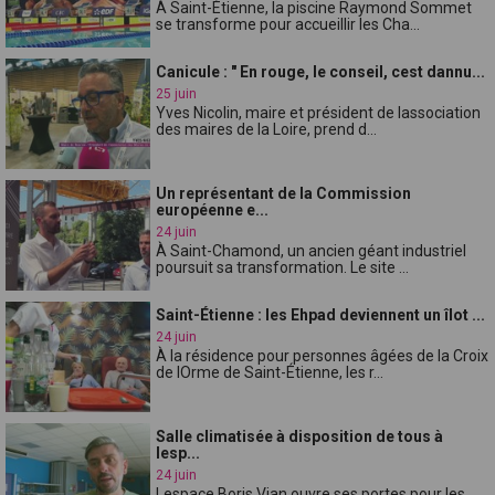
À Saint-Étienne, la piscine Raymond Sommet
se transforme pour accueillir les Cha...
Canicule : " En rouge, le conseil, cest dannu...
25 juin
Yves Nicolin, maire et président de lassociation
des maires de la Loire, prend d...
Un représentant de la Commission
européenne e...
24 juin
À Saint-Chamond, un ancien géant industriel
poursuit sa transformation. Le site ...
Saint-Étienne : les Ehpad deviennent un îlot ...
24 juin
À la résidence pour personnes âgées de la Croix
de lOrme de Saint-Étienne, les r...
Salle climatisée à disposition de tous à
lesp...
24 juin
Lespace Boris Vian ouvre ses portes pour les