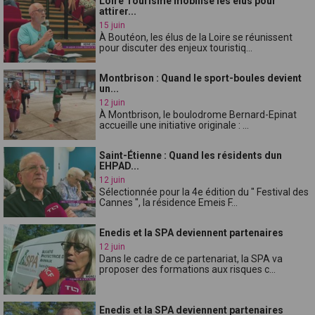
Loire Tourisme mobilise les élus pour
attirer...
15 juin
À Boutéon, les élus de la Loire se réunissent
pour discuter des enjeux touristiq...
Montbrison : Quand le sport-boules devient
un...
12 juin
À Montbrison, le boulodrome Bernard-Epinat
accueille une initiative originale : ...
Saint-Étienne : Quand les résidents dun
EHPAD...
12 juin
Sélectionnée pour la 4e édition du " Festival des
Cannes ", la résidence Emeis F...
Enedis et la SPA deviennent partenaires
12 juin
Dans le cadre de ce partenariat, la SPA va
proposer des formations aux risques c...
Enedis et la SPA deviennent partenaires