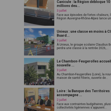
Canicule : la Région débloque 10
millions deu...
3 juillet
Face aux épisodes de fortes chaleurs, 
Région Auvergne-Rhône-Alpes lance un p
Unieux : une classe en moins à C
Buard...
3 juillet
À Unieux, le groupe scolaire Claudius 
perdra une classe à la rentrée 2026,...
Le Chambon-Feugerolles accueil
nouvelle ...
3 juillet
Au Chambon-Feugerolles (Loire), la nou
maison de santé Filieris, ouverte de...
Loire : la Banque des Territoires
accompagne ...
2 juillet
Face aux contraintes budgétaires, plus
collectivités ligériennes s'appuient...