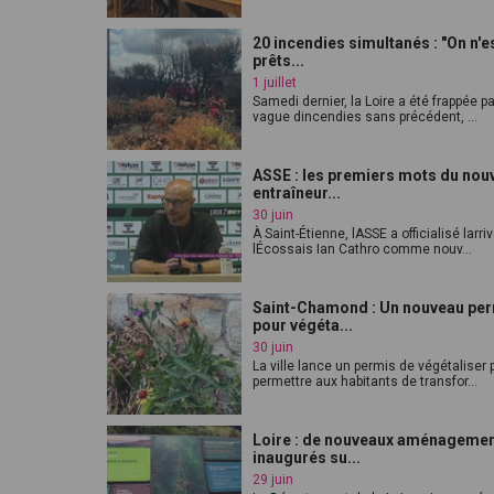
20 incendies simultanés : "On n'e
prêts...
1 juillet
Samedi dernier, la Loire a été frappée p
vague dincendies sans précédent, ...
ASSE : les premiers mots du nou
entraîneur...
30 juin
À Saint-Étienne, lASSE a officialisé larri
lÉcossais Ian Cathro comme nouv...
Saint-Chamond : Un nouveau pe
pour végéta...
30 juin
La ville lance un permis de végétaliser 
permettre aux habitants de transfor...
Loire : de nouveaux aménageme
inaugurés su...
29 juin