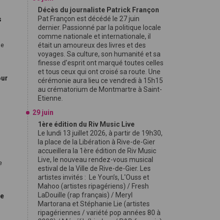
Décès du journaliste Patrick Françon
Pat Françon est décédé le 27 juin
s
dernier. Passionné par la politique locale
comme nationale et internationale, il
était un amoureux des livres et des
de
voyages. Sa culture, son humanité et sa
finesse d'esprit ont marqué toutes celles
et tous ceux qui ont croisé sa route. Une
our
cérémonie aura lieu ce vendredi à 15h15
au crématorium de Montmartre à Saint-
Etienne.
29 juin
1ère édition du Riv Music Live
Le lundi 13 juillet 2026, à partir de 19h30,
la place de la Libération à Rive-de-Gier
accueillera la 1ère édition de Riv Music
Live, le nouveau rendez-vous musical
e
estival de la Ville de Rive-de-Gier. Les
artistes invités : Le Youn’s, L'Ouss et
Mahoo (artistes ripagériens) / Fresh
LaDouille (rap français) / Meryl
ce
Martorana et Stéphanie Lie (artistes
ripagériennes / variété pop années 80 à