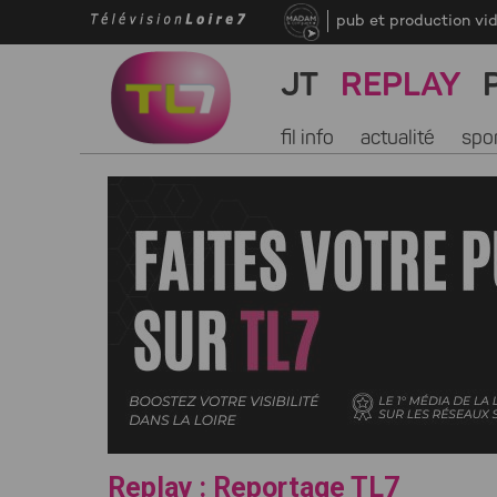
pub et production vi
JT
REPLAY
fil info
actualité
spo
Replay : Reportage TL7