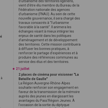
d’urbanisme des territoires ligériens,
vient d'être élu membre du Bureau de la
Fédération nationale des agences
d’urbanisme (FNAU). Au sein de cette
nouvelle gouvernance, il sera chargé des
travaux consacrés à "l’urbanisme
favorable à la santé". Il animera les
échanges visant à mieux intégrer les
enjeux de santé dans les politiques
oi
d’aménagement et de développement
des territoires. Cette mission contribuera
à diffuser les bonnes pratiques, à
renforcer le partage d’expériences et à
produire des références communes au
service des élus et des territoires.
21 juillet
2 places de cinéma pour visionner "La
 à
Bataille de Gaulle"
La Région Auvergne-Rhône-Alpes
souhaite renforcer son engagement en
faveur de la transmission de la mémoire
auprès des jeunes en élargissant les
avantages du Pass'Région Jeunes. À
l'occasion de la sortie du diptyque
,