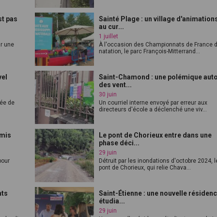
st pas
Sainté Plage : un village d'animation
au cur...
1 juillet
ar une
À l'occasion des Championnats de France 
natation, le parc François-Mitterrand...
vel
Saint-Chamond : une polémique aut
des vent...
30 juin
vée de
Un courriel interne envoyé par erreur aux
directeurs d'école a déclenché une viv...
rmis
Le pont de Chorieux entre dans une
phase déci...
29 juin
pour
Détruit par les inondations d'octobre 2024, l
pont de Chorieux, qui relie Chava...
nts
Saint-Étienne : une nouvelle résiden
étudia...
29 juin