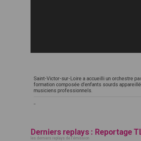
Saint-Victor-sur-Loire a accueilli un orchestre p
formation composée d’enfants sourds appareillés
musiciens professionnels.
_
Derniers replays : Reportage T
les derniers replays de l'émission