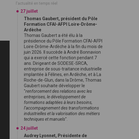
l'actualité en temps réel
27 juillet
Thomas Gaubert, président du Pôle
Formation CFAI-AFPI Loire-Drôme-
Ardèche
Thomas Gaubert a été élu à la
présidence du Pôle Formation CFAI-AFPI
Loire-Drôme-Ardèche à la fin du mois de
juin 2026. Il succède à André Bonnavion
qui a exercé cette fonction pendant 7
ans. Dirigeant de SODESE-SRCA,
entreprise de sous-traitance industrielle
implantée à Félines, en Ardèche, et à La
Roche-de-Glun, dans la Drôme, Thomas
Gaubert souhaite développer le
"
renforcement des relations avec les
entreprises, le développement de
formations adaptées à leurs besoins,
l’accompagnement des transformations
industrielles et la valorisation des métiers
techniques et manuels
".
24 juillet
Audrey Lyonnet, Présidente de