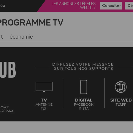
LES ANNONCES LÉGALES
déo
Consulter
Dé
AVEC TL7
PROGRAMME TV
rt
économie