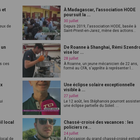
 et
À Madagascar, l'association HODE
poursuit la ...
30 juillet
feux de
Depuis 2019, l'association HODE, basée à
Saint-Priest-en-Jarez, mène des actions...
 un
De Roanne à Shanghai, Rémi Szendr
vise lor ...
28 juillet
es ces
À Roanne, un jeune mécanicien de 22 ans,
formé au CFA, s'apprête à représenter l...
ux
Une éclipse solaire exceptionnelle
visible à ...
27 juillet
ui
Le 12 août, les Stéphanois pourront assister
une éclipse partielle du Soleil. ...
l local
Chassé-croisé des vacances : les
policiers re...
24 juillet
 local de
À l'occasion du grand chassé-croisé estival