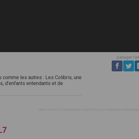
partager l'ar
as comme les autres : Les Colibris, une
, d’enfants entendants et de
https://www.tl7.fr/replayDetail.php?idEmission=5&idVideo=x9puyx2&s
L7