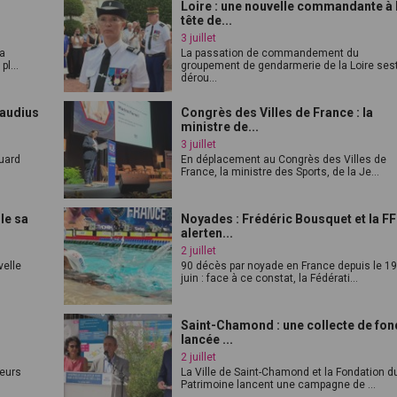
Loire : une nouvelle commandante à 
tête de...
3 juillet
la
La passation de commandement du
l...
groupement de gendarmerie de la Loire ses
dérou...
laudius
Congrès des Villes de France : la
ministre de...
3 juillet
Buard
En déplacement au Congrès des Villes de
France, la ministre des Sports, de la Je...
le sa
Noyades : Frédéric Bousquet et la F
alerten...
2 juillet
velle
90 décès par noyade en France depuis le 1
juin : face à ce constat, la Fédérati...
Saint-Chamond : une collecte de fo
lancée ...
2 juillet
ieurs
La Ville de Saint-Chamond et la Fondation d
Patrimoine lancent une campagne de ...