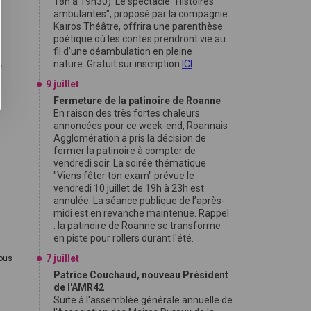
18h à 19h30). Le spectacle "Histoires
ambulantes", proposé par la compagnie
Kaïros Théâtre, offrira une parenthèse
poétique où les contes prendront vie au
fil d'une déambulation en pleine
nature. Gratuit sur inscription
ICI
e
9 juillet
Fermeture de la patinoire de Roanne
En raison des très fortes chaleurs
annoncées pour ce week-end, Roannais
Agglomération a pris la décision de
fermer la patinoire à compter de
vendredi soir. La soirée thématique
"Viens fêter ton exam" prévue le
vendredi 10 juillet de 19h à 23h est
annulée. La séance publique de l’après-
midi est en revanche maintenue. Rappel
: la patinoire de Roanne se transforme
en piste pour rollers durant l'été.
7 juillet
ous
Patrice Couchaud, nouveau Président
de l'AMR42
Suite à l'assemblée générale annuelle de