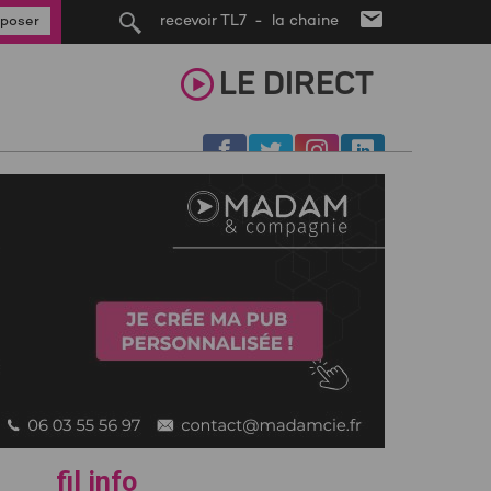
recevoir TL7 - la chaine
poser
LE
DIRECT
fil info