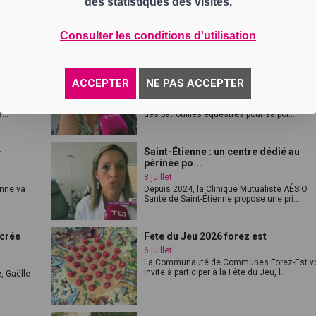
des statistiques des visites.
10 juillet
 le
À Renaison, Daniel Drigeard est le dernier
sabotier du département. Héritier d'u...
Consulter les conditions d'utilisation
réseaux
Saint-Chamond : la police municipal
teste le...
ACCEPTER
NE PAS ACCEPTER
8 juillet
oriels,
Cet été, Saint-Chamond (Loire) expérimente
...
des patrouilles équestres pour sa pol...
-
Saint-Étienne : un centre dédié au
périnée po...
8 juillet
enne va
Depuis 2024, la Clinique Mutualiste AÉSIO
Santé de Saint-Étienne propose une pri...
 crée
Fete du Jeu 2026 forez est
6 juillet
La Communauté de Communes Forez-Est v
invite à participer à la Fête du Jeu, l...
, Gaëlle