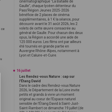
cinématographique "La Bataille de
Gaulle", chaque lycéen détenteur du
Pass'Région Jeunes 2025-2026
bénéficie de 2 places de cinéma
supplémentaires, à 1 € la séance, pour
découvrir avant le 31 août 2026, les 2
volets de cette œuvre consacrée au
é ce
général de Gaulle. Pour chacun des deux
opus, la Région a accordé une aide de
125 000 euros. Les films ont par ailleurs
été tournés en grande partie en
Auvergne Rhône-Alpes, notamment à
Lyon et Caluire-et-Cuire.
du
16 juillet
Les Rendez-vous Nature : cap sur
l'Étang David
Dans le cadre des Rendez-vous Nature
2026, le Département de la Loire invite
petits et grands à vivre un moment
original au coeur de l'Espace naturel
sensible de l'Étang David à Saint-Just-
Saint-Rambert ce dimanche 19 juillet (de