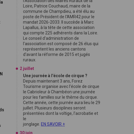
l'Association des Maires Ruraux de la
la
Loire, Patrice Couchaud, maire de la
commune de Champdieu, a été élu au
poste de Président de l'AMR42 pour le
mandat 2026-2033. Il succède à Marc
t
Lapallus, à la tête de cette association
qui compte 225 adhérents dans la Loire.
Le conseil d'administration de
l'association est composé de 26 élus qui
représentent les anciens cantons
d'avant la réforme de 2015 et jugés
ruraux.
2 juillet
FN
Une journée à l’école de cirque ?
Depuis maintenant 3 ans, Forez
Tourisme organise avec l’école de cirque
9
le Cabrioleur à Chambéon une journée
pour les familles sur le thême du cirque.
Cette année, cette journée aura lieu le 29
juillet. Plusieurs disciplines seront
nds
présentées dont la voltige, l’acrobatie et
le
jonglage.
EN SAVOIR +
u
30 juin