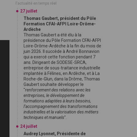
l'actualité en temps réel
27 juillet
Thomas Gaubert, président du Pôle
Formation CFAI-AFPI Loire-Drôme-
Ardèche
Thomas Gaubert a été élu à la
présidence du Pôle Formation CFAI-AFPI
Loire-Drôme-Ardèche à la fin du mois de
juin 2026. Il succède à André Bonnavion
qui a exercé cette fonction pendant 7
ans. Dirigeant de SODESE-SRCA,
entreprise de sous-traitance industrielle
implantée à Félines, en Ardèche, et à La
Roche-de-Glun, dans la Drôme, Thomas
Gaubert souhaite développer le
"
renforcement des relations avec les
entreprises, le développement de
formations adaptées à leurs besoins,
l’accompagnement des transformations
industrielles et la valorisation des métiers
techniques et manuels
".
24 juillet
Audrey Lyonnet, Présidente de