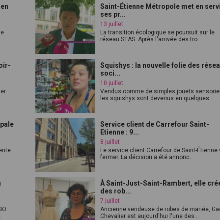
 en
Saint-Étienne Métropole met en serv
ses pr...
13 juillet
de
La transition écologique se poursuit sur le
réseau STAS. Après l'arrivée des tro...
oir-
Squishys : la nouvelle folie des rése
soci...
10 juillet
ier
Vendus comme de simples jouets sensorie
les squishys sont devenus en quelques...
ipale
Service client de Carrefour Saint-
Etienne : 9...
8 juillet
ente
Le service client Carrefour de Saint-Étienne
fermer. La décision a été annonc...
u
À Saint-Just-Saint-Rambert, elle cré
des rob...
7 juillet
SIO
Ancienne vendeuse de robes de mariée, Ga
.
Chevalier est aujourd'hui l'une des...