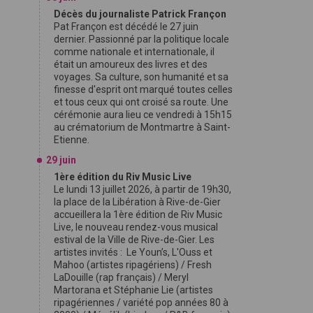
Décès du journaliste Patrick Françon
Pat Françon est décédé le 27 juin
dernier. Passionné par la politique locale
comme nationale et internationale, il
était un amoureux des livres et des
voyages. Sa culture, son humanité et sa
finesse d'esprit ont marqué toutes celles
et tous ceux qui ont croisé sa route. Une
cérémonie aura lieu ce vendredi à 15h15
au crématorium de Montmartre à Saint-
Etienne.
29 juin
1ère édition du Riv Music Live
Le lundi 13 juillet 2026, à partir de 19h30,
la place de la Libération à Rive-de-Gier
accueillera la 1ère édition de Riv Music
Live, le nouveau rendez-vous musical
estival de la Ville de Rive-de-Gier. Les
artistes invités : Le Youn’s, L'Ouss et
Mahoo (artistes ripagériens) / Fresh
LaDouille (rap français) / Meryl
Martorana et Stéphanie Lie (artistes
ripagériennes / variété pop années 80 à