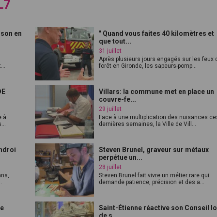
L7
ison en
" Quand vous faites 40 kilomètres et
que tout...
31 juillet
Après plusieurs jours engagés sur les feux 
...
forêt en Gironde, les sapeurs-pomp...
DE
Villars: la commune met en place un
couvre-fe...
29 juillet
e à
Face à une multiplication des nuisances ce
...
dernières semaines, la Ville de Vill...
ndroi
Steven Brunel, graveur sur métaux
perpétue un...
28 juillet
ans,
Steven Brunel fait vivre un métier rare qui
.
demande patience, précision et des a...
le
Saint-Étienne réactive son Conseil l
de s...