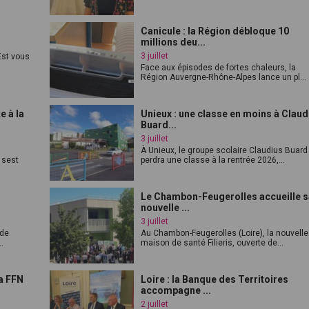
Canicule : la Région débloque 10
millions deu...
3 juillet
st vous
Face aux épisodes de fortes chaleurs, la
Région Auvergne-Rhône-Alpes lance un pl...
e à la
Unieux : une classe en moins à Claud
Buard...
3 juillet
À Unieux, le groupe scolaire Claudius Buard
 sest
perdra une classe à la rentrée 2026,...
Le Chambon-Feugerolles accueille 
nouvelle ...
3 juillet
 de
Au Chambon-Feugerolles (Loire), la nouvelle
.
maison de santé Filieris, ouverte de...
a FFN
Loire : la Banque des Territoires
accompagne ...
2 juillet