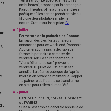
18h à 19h30). Le spectacle "Histoires
ice
ambulantes", proposé par la compagnie
Kaïros Théâtre, offrira une parenthèse
poétique où les contes prendront vie au
fil d'une déambulation en pleine
nature. Gratuit sur inscription
ICI
9 juillet
aux
Fermeture de la patinoire de Roanne
En raison des très fortes chaleurs
annoncées pour ce week-end, Roannais
ls,
Agglomération a pris la décision de
fermer la patinoire à compter de
vendredi soir. La soirée thématique
"Viens fêter ton exam" prévue le
vendredi 10 juillet de 19h à 23h est
annulée. La séance publique de l’après-
 va
midi est en revanche maintenue. Rappel
: la patinoire de Roanne se transforme
en piste pour rollers durant l'été.
7 juillet
e
Patrice Couchaud, nouveau Président
de l'AMR42
ëlle
Suite à l'assemblée générale annuelle de