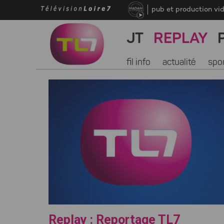
pub et production vi
JT
REPLAY
fil info
actualité
spo
Replay : Reportage TL7