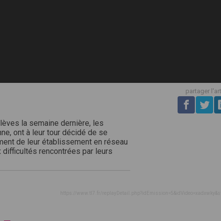
partager l'ar
lèves la semaine dernière, les
ne, ont à leur tour décidé de se
ement de leur établissement en réseau
 difficultés rencontrées par leurs
https://www.tl7.fr/replayDetail.php?idEmission=5&idVideo=xadxwky&s