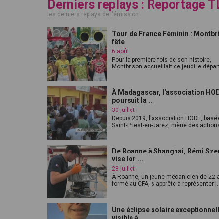
Derniers replays : Reportage T
les derniers replays de l'émission
Tour de France Féminin : Montbr
fête
6 août
Pour la première fois de son histoire,
Montbrison accueillait ce jeudi le départ
À Madagascar, l'association HO
poursuit la ...
30 juillet
Depuis 2019, l'association HODE, basé
Saint-Priest-en-Jarez, mène des actions
De Roanne à Shanghai, Rémi Sze
vise lor ...
28 juillet
À Roanne, un jeune mécanicien de 22 
formé au CFA, s'apprête à représenter l..
Une éclipse solaire exceptionnel
visible à ...