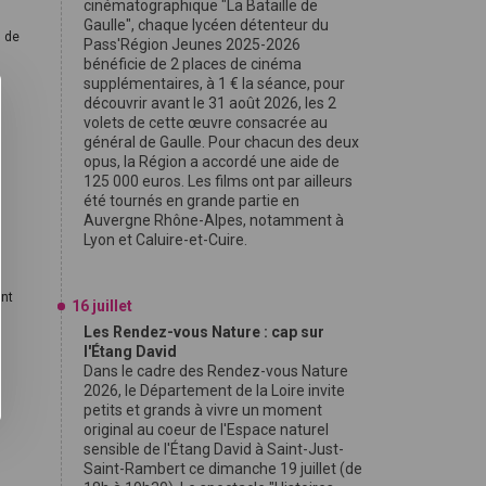
cinématographique "La Bataille de
Gaulle", chaque lycéen détenteur du
l de
Pass'Région Jeunes 2025-2026
bénéficie de 2 places de cinéma
supplémentaires, à 1 € la séance, pour
découvrir avant le 31 août 2026, les 2
volets de cette œuvre consacrée au
général de Gaulle. Pour chacun des deux
opus, la Région a accordé une aide de
125 000 euros. Les films ont par ailleurs
.
été tournés en grande partie en
Auvergne Rhône-Alpes, notamment à
Lyon et Caluire-et-Cuire.
ont
16 juillet
Les Rendez-vous Nature : cap sur
l'Étang David
Dans le cadre des Rendez-vous Nature
2026, le Département de la Loire invite
petits et grands à vivre un moment
original au coeur de l'Espace naturel
sensible de l'Étang David à Saint-Just-
Saint-Rambert ce dimanche 19 juillet (de