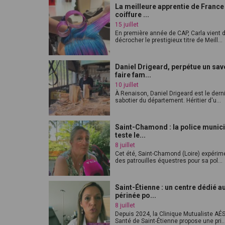
La meilleure apprentie de France
coiffure ...
15 juillet
En première année de CAP, Carla vient 
décrocher le prestigieux titre de Meill...
Daniel Drigeard, perpétue un sav
faire fam...
10 juillet
À Renaison, Daniel Drigeard est le dern
sabotier du département. Héritier d'u...
Saint-Chamond : la police munic
teste le...
8 juillet
Cet été, Saint-Chamond (Loire) expérim
des patrouilles équestres pour sa pol...
Saint-Étienne : un centre dédié a
périnée po...
8 juillet
Depuis 2024, la Clinique Mutualiste AÉ
Santé de Saint-Étienne propose une pri..