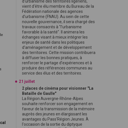
d’urbanisme des territoires ligériens,
vient d'être élu membre du Bureau de la
Fédération nationale des agences
d’urbanisme (FNAU). Au sein de cette
nouvelle gouvernance, il sera chargé des
travaux consacrés à "l’urbanisme
favorable à la santé". Il animera les
de
échanges visant à mieux intégrer les
enjeux de santé dans les politiques
d’aménagement et de développement
des territoires. Cette mission contribuera
à diffuser les bonnes pratiques, à
renforcer le partage d’expériences et à
produire des références communes au
s
service des élus et des territoires.
21 juillet
2 places de cinéma pour visionner "La
Bataille de Gaulle"
La Région Auvergne-Rhône-Alpes
souhaite renforcer son engagement en
faveur de la transmission de la mémoire
auprès des jeunes en élargissant les
avantages du Pass'Région Jeunes. À
ocal
l'occasion de la sortie du diptyque