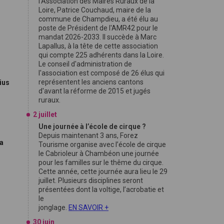
l'Association des Maires Ruraux de la
Loire, Patrice Couchaud, maire de la
commune de Champdieu, a été élu au
poste de Président de l'AMR42 pour le
mandat 2026-2033. Il succède à Marc
Lapallus, à la tête de cette association
qui compte 225 adhérents dans la Loire.
Le conseil d'administration de
l'association est composé de 26 élus qui
représentent les anciens cantons
ius
d'avant la réforme de 2015 et jugés
ruraux.
2 juillet
Une journée à l’école de cirque ?
Depuis maintenant 3 ans, Forez
sa
Tourisme organise avec l’école de cirque
le Cabrioleur à Chambéon une journée
pour les familles sur le thême du cirque.
Cette année, cette journée aura lieu le 29
juillet. Plusieurs disciplines seront
présentées dont la voltige, l’acrobatie et
le
jonglage.
EN SAVOIR +
30 juin