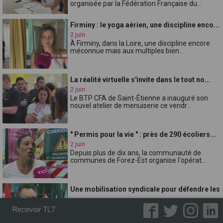
organisée par la Fédération Française du...
Firminy : le yoga aérien, une discipline enco...
2 juin
À Firminy, dans la Loire, une discipline encore
méconnue mais aux multiples bien...
La réalité virtuelle s'invite dans le tout no...
2 juin
Le BTP CFA de Saint-Étienne a inauguré son
nouvel atelier de menuiserie ce vendr...
" Permis pour la vie " : près de 290 écoliers...
2 juin
Depuis plus de dix ans, la communauté de
communes de Forez-Est organise l'opérat...
Une mobilisation syndicale pour défendre les
...
2 juin
Recevoir TL7
Réunis ce mardi matin devant la Direction des
services départementaux de lÉducat...