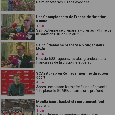
Galmier fête ses 10 ans avec des ...
Les Championnats de France de Natation
s'anno...
4 juin
Saint-Étienne se prépare à vibrer au rythme de
la natation ! Du 27 juin au 2 jui...
Saint-Étienne se prépare à plonger dans
lévén...
4 juin
Plus de 600 nageurs, les plus grandes stars
françaises de la discipline et déjà ...
SCABB : Fabien Romeyer nommé directeur
sporti...
4 juin
Après une saison terminée à une décevante
15e place, le SCABB entame une profond...
Montbrison : basket et recrutement font
équip...
4 juin
À Montbrison, demandeurs demploi et