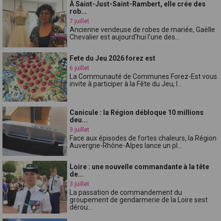
À Saint-Just-Saint-Rambert, elle crée des
rob...
7 juillet
Ancienne vendeuse de robes de mariée, Gaëlle
Chevalier est aujourd'hui l'une des...
Fete du Jeu 2026 forez est
6 juillet
La Communauté de Communes Forez-Est vous
invite à participer à la Fête du Jeu, l...
Canicule : la Région débloque 10 millions
deu...
3 juillet
Face aux épisodes de fortes chaleurs, la Région
Auvergne-Rhône-Alpes lance un pl...
Loire : une nouvelle commandante à la tête
de...
3 juillet
La passation de commandement du
groupement de gendarmerie de la Loire sest
dérou...