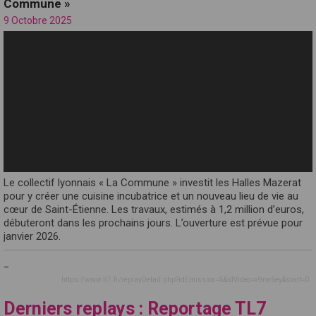
Commune »
9 Octobre 2025
Le collectif lyonnais « La Commune » investit les Halles Mazerat
pour y créer une cuisine incubatrice et un nouveau lieu de vie au
cœur de Saint-Étienne. Les travaux, estimés à 1,2 million d’euros,
débuteront dans les prochains jours. L’ouverture est prévue pour
janvier 2026.
_
https://www.tl7.fr/replayDetail.php?idEmission=5&idVideo=x9rw6ey&start=0
Derniers replays : Reportage TL7