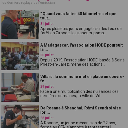
les derniers replays de l'émission
" Quand vous faites 40 kilomètres et que
tout...
31 juillet
Après plusieurs jours engagés sur les feux de
forêt en Gironde, les sapeurs-pomp...
À Madagascar, l'association HODE poursuit
la ...
30 juillet
Depuis 2019, l'association HODE, basée à Saint-
Priest-en-Jarez, mène des actions...
Villars: la commune met en place un couvre-
fe...
29 juillet
Face à une multiplication des nuisances ces
dernières semaines, la Ville de Vill...
De Roanne à Shanghai, Rémi Szendroi vise
lor ...
28 juillet
À Roanne, un jeune mécanicien de 22 ans,
formé au CFA, s'apprête à représenter l...