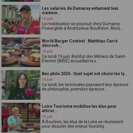
Les salariés de Dumarey entament leur
sixième...
16 juin
La mobilisation se poursuit chez Dumarey
Powerglide à Andrézieux-Bouthéon. Alors...
World Burger Contest : Matthias Carré
décroch...
16 juin
Ce lundi 15 juin, lInstitut des Métiers de Saint-
Étienne (IMSÉ) accueillait la s...
Bac philo 2026 : Quel sujet ont choisi les ly...
15 juin
Ce lundi, les terminales passaient leur épreuve
de philosophie, première épreuve...
Loire Tourisme mobilise les élus pour
attirer...
15 juin
À Boutéon, les élus de la Loire se réunissent
pour discuter des enjeux touristiq...