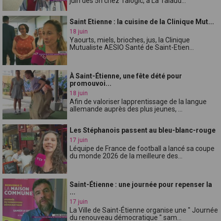
juin dès 5h chez Talogic, à La Talaud...
Saint Etienne : la cuisine de la Clinique Mut...
18 juin
Yaourts, miels, brioches, jus, la Clinique
Mutualiste AESIO Santé de Saint-Etien...
À Saint-Étienne, une fête dété pour
promouvoi...
18 juin
Afin de valoriser lapprentissage de la langue
allemande auprès des plus jeunes, ...
Les Stéphanois passent au bleu-blanc-rouge
17 juin
Léquipe de France de football a lancé sa coupe
du monde 2026 de la meilleure des...
Saint-Étienne : une journée pour repenser la
...
17 juin
La Ville de Saint-Étienne organise une " Journée
du renouveau démocratique " sam...