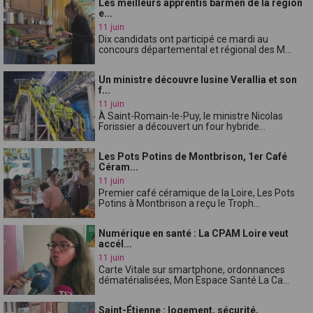
Les meilleurs apprentis barmen de la région
e...
11 juin
Dix candidats ont participé ce mardi au
concours départemental et régional des M...
Un ministre découvre lusine Verallia et son
f...
11 juin
À Saint-Romain-le-Puy, le ministre Nicolas
Forissier a découvert un four hybride...
Les Pots Potins de Montbrison, 1er Café
Céram...
11 juin
Premier café céramique de la Loire, Les Pots
Potins à Montbrison a reçu le Troph...
Numérique en santé : La CPAM Loire veut
accél...
11 juin
Carte Vitale sur smartphone, ordonnances
dématérialisées, Mon Espace Santé La Ca...
Saint-Étienne : logement, sécurité,