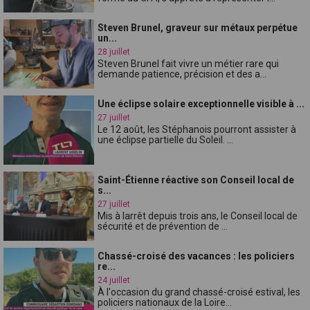
Steven Brunel, graveur sur métaux perpétue
un...
28 juillet
Steven Brunel fait vivre un métier rare qui
demande patience, précision et des a...
Une éclipse solaire exceptionnelle visible à ...
27 juillet
Le 12 août, les Stéphanois pourront assister à
une éclipse partielle du Soleil. ...
Saint-Étienne réactive son Conseil local de
s...
27 juillet
Mis à larrêt depuis trois ans, le Conseil local de
sécurité et de prévention de ...
Chassé-croisé des vacances : les policiers
re...
24 juillet
À l'occasion du grand chassé-croisé estival, les
policiers nationaux de la Loire...