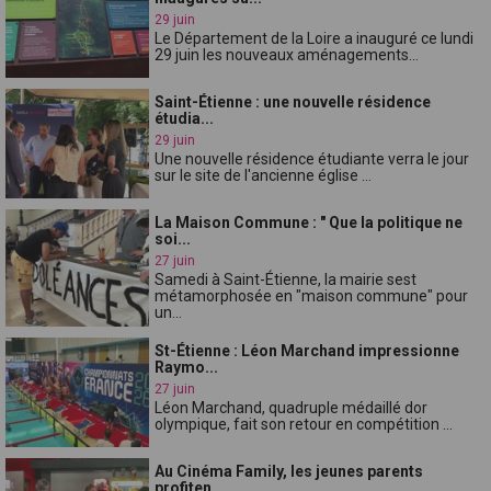
29 juin
Le Département de la Loire a inauguré ce lundi
29 juin les nouveaux aménagements...
Saint-Étienne : une nouvelle résidence
étudia...
29 juin
Une nouvelle résidence étudiante verra le jour
sur le site de l'ancienne église ...
La Maison Commune : " Que la politique ne
soi...
27 juin
Samedi à Saint-Étienne, la mairie sest
métamorphosée en "maison commune" pour
un...
St-Étienne : Léon Marchand impressionne
Raymo...
27 juin
Léon Marchand, quadruple médaillé dor
olympique, fait son retour en compétition ...
Au Cinéma Family, les jeunes parents
profiten...