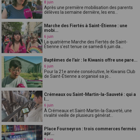
8 juin
Après une première mobilisation des parents
délèves la semaine dernière, les ens...
Marche des Fiertés à Saint-Étienne : une
mobi...
6 juin
La quatrième Marche des Fiertés de Saint-
Étienne s'est tenue ce samedi 6 juin da...
Baptêmes de l'air : le Kiwanis offre une pare...
6 juin
Pour la 21e année consécutive, le Kiwanis Club
de Saint-Étienne a organisé sa jo...
Crémeaux ou Saint-Martin-la-Sauveté : qui a
l...
6 juin
À Crémeaux et Saint-Martin-la-Sauveté, une
rivalité vieille de plusieurs générat...
Place Fourneyron : trois commerces fermés
apr...
5 juin