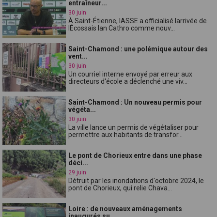
entraîneur...
30 juin
À Saint-Étienne, lASSE a officialisé larrivée de
lÉcossais Ian Cathro comme nouv...
Saint-Chamond : une polémique autour des
vent...
30 juin
Un courriel interne envoyé par erreur aux
directeurs d'école a déclenché une viv...
Saint-Chamond : Un nouveau permis pour
végéta...
30 juin
La ville lance un permis de végétaliser pour
permettre aux habitants de transfor...
Le pont de Chorieux entre dans une phase
déci...
29 juin
Détruit par les inondations d'octobre 2024, le
pont de Chorieux, qui relie Chava...
Loire : de nouveaux aménagements
inaugurés su...