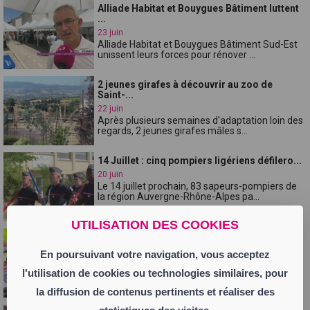
Alliade Habitat et Bouygues Bâtiment luttent
...
23 juin
Alliade Habitat et Bouygues Bâtiment Sud-Est
unissent leurs forces pour rénover ...
2 jeunes girafes à découvrir au zoo de
Saint-...
22 juin
Après plusieurs semaines d'adaptation loin des
regards, 2 jeunes girafes mâles s...
14 Juillet : cinq pompiers ligériens défilero...
20 juin
Le 14 juillet prochain, 83 sapeurs-pompiers de
la région Auvergne-Rhône-Alpes pa...
UTILISATION DES COOKIES
Saint-Just-Saint-Rambert : première Fête de
l...
En poursuivant votre navigation, vous acceptez
20 juin
Pour la première fois, le Département de la
l'utilisation de cookies ou technologies similaires, pour
Loire organisait ce week-end la Fête...
la diffusion de contenus pertinents et réaliser des