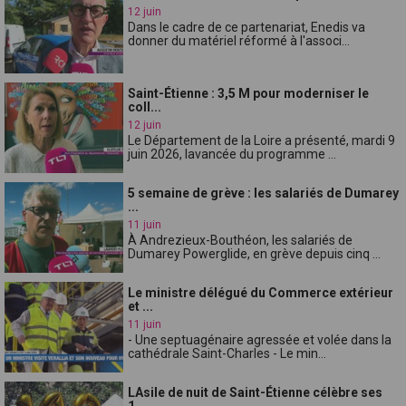
12 juin
Dans le cadre de ce partenariat, Enedis va
donner du matériel réformé à l'associ...
Saint-Étienne : 3,5 M pour moderniser le
coll...
12 juin
Le Département de la Loire a présenté, mardi 9
juin 2026, lavancée du programme ...
5 semaine de grève : les salariés de Dumarey
...
11 juin
À Andrezieux-Bouthéon, les salariés de
Dumarey Powerglide, en grève depuis cinq ...
Le ministre délégué du Commerce extérieur
et ...
11 juin
- Une septuagénaire agressée et volée dans la
cathédrale Saint-Charles - Le min...
LAsile de nuit de Saint-Étienne célèbre ses
1...