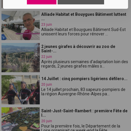
baccalauréat. Une période souvent synon...
Alliade Habitat et Bouygues Bâtiment luttent
...
23 juin
Alliade Habitat et Bouygues Bâtiment Sud-Est
unissent leurs forces pour rénover ...
2 jeunes girafes à découvrir au zoo de
Saint-...
22 juin
Après plusieurs semaines d'adaptation loin des
regards, 2 jeunes girafes mâles s...
14 Juillet : cinq pompiers ligériens défilero...
20 juin
Le 14 juillet prochain, 83 sapeurs-pompiers de
la région Auvergne-Rhône-Alpes pa...
Saint-Just-Saint-Rambert : première Fête de
l...
20 juin
Pour la première fois, le Département de la
Loire organisait ce week-end la Fête...