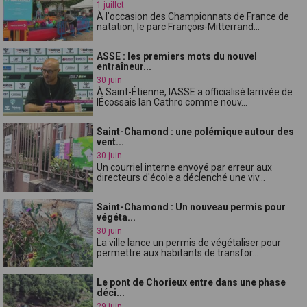
1 juillet
À l'occasion des Championnats de France de
natation, le parc François-Mitterrand...
ASSE : les premiers mots du nouvel
entraîneur...
30 juin
À Saint-Étienne, lASSE a officialisé larrivée de
lÉcossais Ian Cathro comme nouv...
Saint-Chamond : une polémique autour des
vent...
30 juin
Un courriel interne envoyé par erreur aux
directeurs d'école a déclenché une viv...
Saint-Chamond : Un nouveau permis pour
végéta...
30 juin
La ville lance un permis de végétaliser pour
permettre aux habitants de transfor...
Le pont de Chorieux entre dans une phase
déci...
29 juin