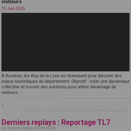
visiteurs
15 Juin 2026
À Boutéon, les élus de la Loire se réunissent pour discuter des
enjeux touristiques du département. Objectif : créer une dynamique
collective et trouver des solutions pour attirer davantage de
visiteurs.
_
https://www.tl7.fr/replayDetail.php?idEmission=5&idVideo=xafu3g2&start=0
Derniers replays : Reportage TL7
les derniers replays de l'émission