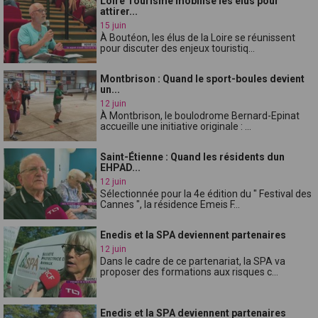
Loire Tourisme mobilise les élus pour
attirer...
15 juin
À Boutéon, les élus de la Loire se réunissent
pour discuter des enjeux touristiq...
Montbrison : Quand le sport-boules devient
un...
12 juin
À Montbrison, le boulodrome Bernard-Epinat
accueille une initiative originale : ...
Saint-Étienne : Quand les résidents dun
EHPAD...
12 juin
Sélectionnée pour la 4e édition du " Festival des
Cannes ", la résidence Emeis F...
Enedis et la SPA deviennent partenaires
12 juin
Dans le cadre de ce partenariat, la SPA va
proposer des formations aux risques c...
Enedis et la SPA deviennent partenaires