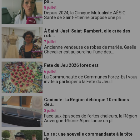
po...
8 juillet
Depuis 2024, la Clinique Mutualiste AÉSIO
Santé de Saint-Étienne propose une pri...
À Saint-Just-Saint-Rambert, elle crée des
rob...
7 juillet
Ancienne vendeuse de robes de mariée, Gaëlle
Chevalier est aujourd'hui l'une des...
Fete du Jeu 2026 forez est
6 juillet
La Communauté de Communes Forez-Est vous
invite à participer à la Fête du Jeu, l...
Canicule : la Région débloque 10 millions
deu...
3 juillet
Face aux épisodes de fortes chaleurs, la Région
Auvergne-Rhône-Alpes lance un pl...
Loire : une nouvelle commandante à la tête
de...