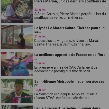
Pierre Marion, un des derniers souffleurs de
...
22 juillet
À Saint-Galmier, Pierre Marion perpétue lart du
soufflage de verre, un métier ra...
Le lycée Le Marais Sainte-Thérèse poursuit
sa...
21 juillet
Depuis plus de vingt ans, le lycée Le Marais
Sainte-Thérèse, à Saint-Étienne, mo...
La meilleure apprentie de France en coiffure
...
15 juillet
En première année de CAP, Carla vient de
décrocher le prestigieux titre de Meill...
Saint-Étienne Métropole met en service ses
pr...
13 juillet
La transition écologique se poursuit sur le
réseau STAS. Après l'arrivée des tro...
Daniel Drigeard, perpétue un savoir-faire