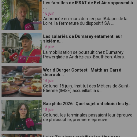
Les familles de lESAT de Bel Air sopposent à
...
16 juin
Annoncée en mars dernier par lAdapei de la
Loire, la fermeture du dispositif SA ...
Les salariés de Dumarey entament leur
sixième...
16 juin
La mobilisation se poursuit chez Dumarey
Powerglide à Andrézieux-Bouthéon. Alors...
World Burger Contest : Matthias Carré
décroch...
16 juin
Ce lundi 15 juin, lInstitut des Métiers de Saint-
Étienne (IMSÉ) accueillait la s...
Bac philo 2026 : Quel sujet ont choisi les ly...
15 juin
Ce lundi, les terminales passaient leur épreuve
de philosophie, première épreuve...