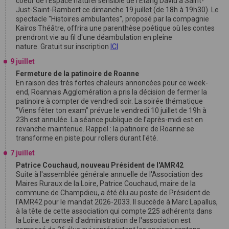
coeur de l'Espace naturel sensible de l'Étang David à Saint-
Just-Saint-Rambert ce dimanche 19 juillet (de 18h à 19h30). Le
spectacle "Histoires ambulantes", proposé par la compagnie
Kaïros Théâtre, offrira une parenthèse poétique où les contes
prendront vie au fil d'une déambulation en pleine
nature. Gratuit sur inscription
ICI
9 juillet
Fermeture de la patinoire de Roanne
En raison des très fortes chaleurs annoncées pour ce week-
end, Roannais Agglomération a pris la décision de fermer la
patinoire à compter de vendredi soir. La soirée thématique
"Viens fêter ton exam" prévue le vendredi 10 juillet de 19h à
23h est annulée. La séance publique de l’après-midi est en
revanche maintenue. Rappel : la patinoire de Roanne se
transforme en piste pour rollers durant l'été.
7 juillet
Patrice Couchaud, nouveau Président de l'AMR42
Suite à l'assemblée générale annuelle de l'Association des
Maires Ruraux de la Loire, Patrice Couchaud, maire de la
commune de Champdieu, a été élu au poste de Président de
l'AMR42 pour le mandat 2026-2033. Il succède à Marc Lapallus,
à la tête de cette association qui compte 225 adhérents dans
la Loire. Le conseil d'administration de l'association est