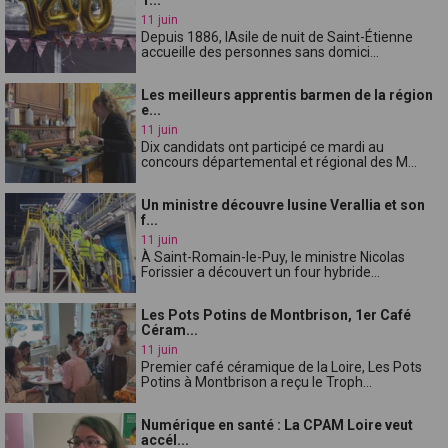
11 juin
Depuis 1886, lAsile de nuit de Saint-Étienne
accueille des personnes sans domici...
Les meilleurs apprentis barmen de la région
e...
11 juin
Dix candidats ont participé ce mardi au
concours départemental et régional des M...
Un ministre découvre lusine Verallia et son
f...
11 juin
À Saint-Romain-le-Puy, le ministre Nicolas
Forissier a découvert un four hybride...
Les Pots Potins de Montbrison, 1er Café
Céram...
11 juin
Premier café céramique de la Loire, Les Pots
Potins à Montbrison a reçu le Troph...
Numérique en santé : La CPAM Loire veut
accél...