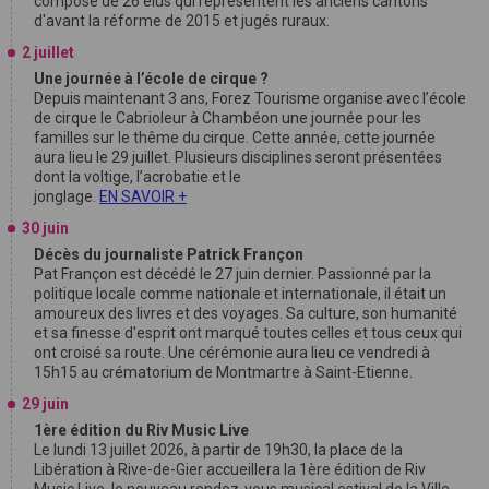
composé de 26 élus qui représentent les anciens cantons
d'avant la réforme de 2015 et jugés ruraux.
2 juillet
Une journée à l’école de cirque ?
Depuis maintenant 3 ans, Forez Tourisme organise avec l’école
de cirque le Cabrioleur à Chambéon une journée pour les
familles sur le thême du cirque. Cette année, cette journée
aura lieu le 29 juillet. Plusieurs disciplines seront présentées
dont la voltige, l’acrobatie et le
jonglage.
EN SAVOIR +
30 juin
Décès du journaliste Patrick Françon
Pat Françon est décédé le 27 juin dernier. Passionné par la
politique locale comme nationale et internationale, il était un
amoureux des livres et des voyages. Sa culture, son humanité
et sa finesse d'esprit ont marqué toutes celles et tous ceux qui
ont croisé sa route. Une cérémonie aura lieu ce vendredi à
15h15 au crématorium de Montmartre à Saint-Etienne.
29 juin
1ère édition du Riv Music Live
Le lundi 13 juillet 2026, à partir de 19h30, la place de la
Libération à Rive-de-Gier accueillera la 1ère édition de Riv
Music Live, le nouveau rendez-vous musical estival de la Ville