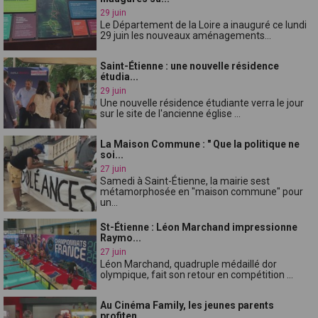
29 juin
Le Département de la Loire a inauguré ce lundi
29 juin les nouveaux aménagements...
Saint-Étienne : une nouvelle résidence
étudia...
29 juin
Une nouvelle résidence étudiante verra le jour
sur le site de l'ancienne église ...
La Maison Commune : " Que la politique ne
soi...
27 juin
Samedi à Saint-Étienne, la mairie sest
métamorphosée en "maison commune" pour
un...
St-Étienne : Léon Marchand impressionne
Raymo...
27 juin
Léon Marchand, quadruple médaillé dor
olympique, fait son retour en compétition ...
Au Cinéma Family, les jeunes parents
profiten...