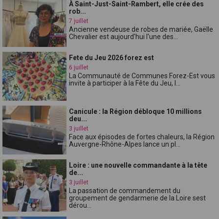
À Saint-Just-Saint-Rambert, elle crée des
rob...
7 juillet
Ancienne vendeuse de robes de mariée, Gaëlle
Chevalier est aujourd'hui l'une des...
Fete du Jeu 2026 forez est
6 juillet
La Communauté de Communes Forez-Est vous
invite à participer à la Fête du Jeu, l...
Canicule : la Région débloque 10 millions
deu...
3 juillet
Face aux épisodes de fortes chaleurs, la Région
Auvergne-Rhône-Alpes lance un pl...
Loire : une nouvelle commandante à la tête
de...
3 juillet
La passation de commandement du
groupement de gendarmerie de la Loire sest
dérou...