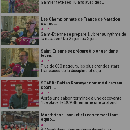
Galmier fête ses 10 ans avec des ...
Les Championnats de France de Natation
s'anno...
4 juin
Saint-Étienne se prépare à vibrer au rythme de
la natation ! Du 27 juin au 2 jui...
Saint-Étienne se prépare à plonger dans
lévén...
4 juin
Plus de 600 nageurs, les plus grandes stars
françaises de la discipline et déjà ...
SCABB : Fabien Romeyer nommé directeur
sporti...
4 juin
Après une saison terminée à une décevante
15e place, le SCABB entame une profond...
Montbrison : basket et recrutement font
équip...
4 juin
À Montbrison, demandeurs demploi et