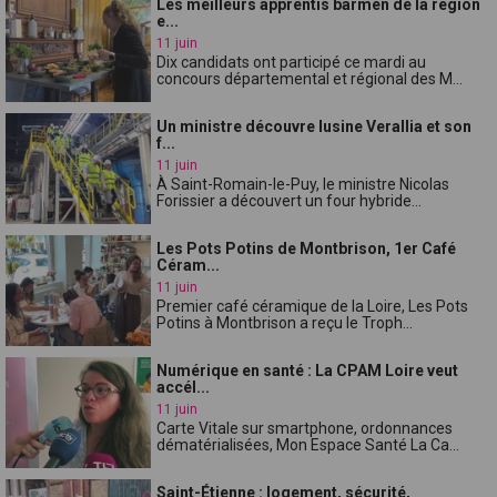
Les meilleurs apprentis barmen de la région
e...
11 juin
Dix candidats ont participé ce mardi au
concours départemental et régional des M...
Un ministre découvre lusine Verallia et son
f...
11 juin
À Saint-Romain-le-Puy, le ministre Nicolas
Forissier a découvert un four hybride...
Les Pots Potins de Montbrison, 1er Café
Céram...
11 juin
Premier café céramique de la Loire, Les Pots
Potins à Montbrison a reçu le Troph...
Numérique en santé : La CPAM Loire veut
accél...
11 juin
Carte Vitale sur smartphone, ordonnances
dématérialisées, Mon Espace Santé La Ca...
Saint-Étienne : logement, sécurité,