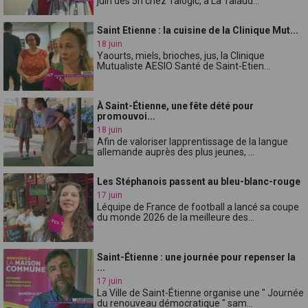
juin dès 5h chez Talogic, à La Talaud...
Saint Etienne : la cuisine de la Clinique Mut...
18 juin
Yaourts, miels, brioches, jus, la Clinique
Mutualiste AESIO Santé de Saint-Etien...
À Saint-Étienne, une fête dété pour
promouvoi...
18 juin
Afin de valoriser lapprentissage de la langue
allemande auprès des plus jeunes, ...
Les Stéphanois passent au bleu-blanc-rouge
17 juin
Léquipe de France de football a lancé sa coupe
du monde 2026 de la meilleure des...
Saint-Étienne : une journée pour repenser la
...
17 juin
La Ville de Saint-Étienne organise une " Journée
du renouveau démocratique " sam...