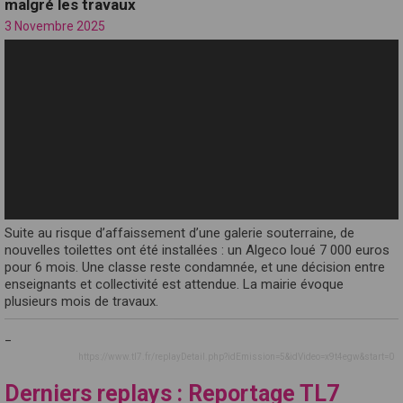
malgré les travaux
3 Novembre 2025
Suite au risque d’affaissement d’une galerie souterraine, de
nouvelles toilettes ont été installées : un Algeco loué 7 000 euros
pour 6 mois. Une classe reste condamnée, et une décision entre
enseignants et collectivité est attendue. La mairie évoque
plusieurs mois de travaux.
_
https://www.tl7.fr/replayDetail.php?idEmission=5&idVideo=x9t4egw&start=0
Derniers replays : Reportage TL7