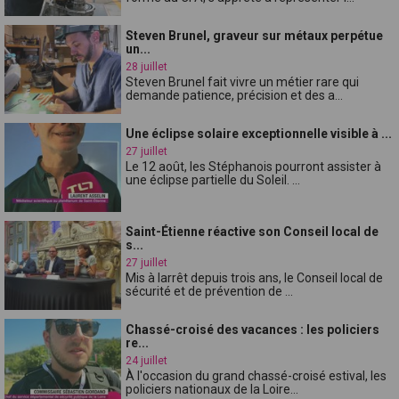
Steven Brunel, graveur sur métaux perpétue
un...
28 juillet
Steven Brunel fait vivre un métier rare qui
demande patience, précision et des a...
Une éclipse solaire exceptionnelle visible à ...
27 juillet
Le 12 août, les Stéphanois pourront assister à
une éclipse partielle du Soleil. ...
Saint-Étienne réactive son Conseil local de
s...
27 juillet
Mis à larrêt depuis trois ans, le Conseil local de
sécurité et de prévention de ...
Chassé-croisé des vacances : les policiers
re...
24 juillet
À l'occasion du grand chassé-croisé estival, les
policiers nationaux de la Loire...