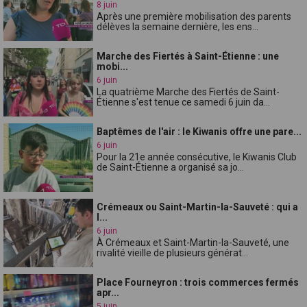
8 juin
Après une première mobilisation des parents
délèves la semaine dernière, les ens...
Marche des Fiertés à Saint-Étienne : une
mobi...
6 juin
La quatrième Marche des Fiertés de Saint-
Étienne s'est tenue ce samedi 6 juin da...
Baptêmes de l'air : le Kiwanis offre une pare...
6 juin
Pour la 21e année consécutive, le Kiwanis Club
de Saint-Étienne a organisé sa jo...
Crémeaux ou Saint-Martin-la-Sauveté : qui a
l...
6 juin
À Crémeaux et Saint-Martin-la-Sauveté, une
rivalité vieille de plusieurs générat...
Place Fourneyron : trois commerces fermés
apr...
5 juin