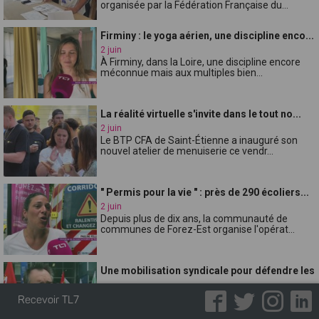
organisée par la Fédération Française du...
Firminy : le yoga aérien, une discipline enco...
2 juin
À Firminy, dans la Loire, une discipline encore
méconnue mais aux multiples bien...
La réalité virtuelle s'invite dans le tout no...
2 juin
Le BTP CFA de Saint-Étienne a inauguré son
nouvel atelier de menuiserie ce vendr...
" Permis pour la vie " : près de 290 écoliers...
2 juin
Depuis plus de dix ans, la communauté de
communes de Forez-Est organise l'opérat...
Une mobilisation syndicale pour défendre les
...
2 juin
Recevoir TL7
Réunis ce mardi matin devant la Direction des
services départementaux de lÉducat...