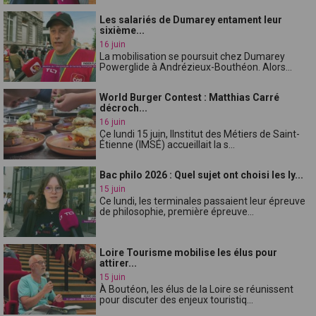
Les salariés de Dumarey entament leur
sixième...
16 juin
La mobilisation se poursuit chez Dumarey
Powerglide à Andrézieux-Bouthéon. Alors...
World Burger Contest : Matthias Carré
décroch...
16 juin
Ce lundi 15 juin, lInstitut des Métiers de Saint-
Étienne (IMSÉ) accueillait la s...
Bac philo 2026 : Quel sujet ont choisi les ly...
15 juin
Ce lundi, les terminales passaient leur épreuve
de philosophie, première épreuve...
Loire Tourisme mobilise les élus pour
attirer...
15 juin
À Boutéon, les élus de la Loire se réunissent
pour discuter des enjeux touristiq...