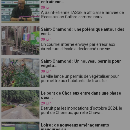
entraîneur...
30 juin
À Saint-Étienne, lASSE a officialisé larrivée de
lÉcossais Ian Cathro comme nouv...
Saint-Chamond : une polémique autour des
vent...
30 juin
Un courriel interne envoyé par erreur aux
directeurs d'école a déclenché une viv...
Saint-Chamond : Un nouveau permis pour
végéta...
30 juin
La ville lance un permis de végétaliser pour
permettre aux habitants de transfor...
Le pont de Chorieux entre dans une phase
déci...
29 juin
Détruit par les inondations d'octobre 2024, le
pont de Chorieux, qui relie Chava...
Loire : de nouveaux aménagements
inaugurés su...