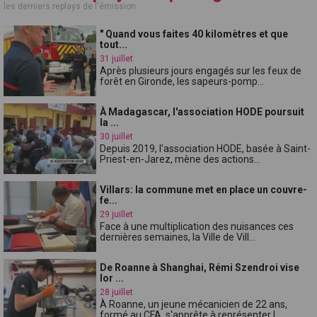
les derniers replays de l'émission
" Quand vous faites 40 kilomètres et que
tout...
31 juillet
Après plusieurs jours engagés sur les feux de
forêt en Gironde, les sapeurs-pomp...
À Madagascar, l'association HODE poursuit
la ...
30 juillet
Depuis 2019, l'association HODE, basée à Saint-
Priest-en-Jarez, mène des actions...
Villars: la commune met en place un couvre-
fe...
29 juillet
Face à une multiplication des nuisances ces
dernières semaines, la Ville de Vill...
De Roanne à Shanghai, Rémi Szendroi vise
lor ...
28 juillet
À Roanne, un jeune mécanicien de 22 ans,
formé au CFA, s'apprête à représenter l...