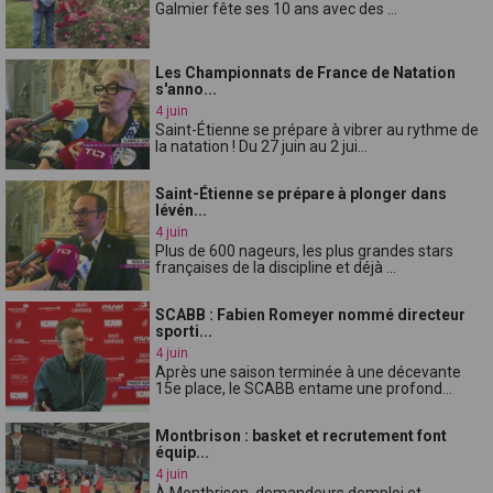
Galmier fête ses 10 ans avec des ...
Les Championnats de France de Natation
s'anno...
4 juin
Saint-Étienne se prépare à vibrer au rythme de
la natation ! Du 27 juin au 2 jui...
Saint-Étienne se prépare à plonger dans
lévén...
4 juin
Plus de 600 nageurs, les plus grandes stars
françaises de la discipline et déjà ...
SCABB : Fabien Romeyer nommé directeur
sporti...
4 juin
Après une saison terminée à une décevante
15e place, le SCABB entame une profond...
Montbrison : basket et recrutement font
équip...
4 juin
À Montbrison, demandeurs demploi et