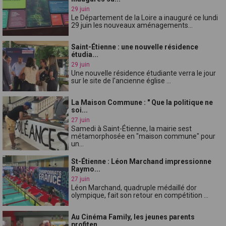
29 juin
Le Département de la Loire a inauguré ce lundi
29 juin les nouveaux aménagements...
Saint-Étienne : une nouvelle résidence
étudia...
29 juin
Une nouvelle résidence étudiante verra le jour
sur le site de l'ancienne église ...
La Maison Commune : " Que la politique ne
soi...
27 juin
Samedi à Saint-Étienne, la mairie sest
métamorphosée en "maison commune" pour
un...
St-Étienne : Léon Marchand impressionne
Raymo...
27 juin
Léon Marchand, quadruple médaillé dor
olympique, fait son retour en compétition ...
Au Cinéma Family, les jeunes parents
profiten...