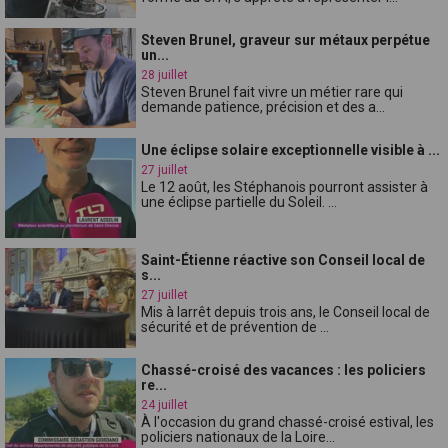
Steven Brunel, graveur sur métaux perpétue
un...
28 juillet
Steven Brunel fait vivre un métier rare qui
demande patience, précision et des a...
Une éclipse solaire exceptionnelle visible à ...
27 juillet
Le 12 août, les Stéphanois pourront assister à
une éclipse partielle du Soleil. ...
Saint-Étienne réactive son Conseil local de
s...
27 juillet
Mis à larrêt depuis trois ans, le Conseil local de
sécurité et de prévention de ...
Chassé-croisé des vacances : les policiers
re...
24 juillet
À l'occasion du grand chassé-croisé estival, les
policiers nationaux de la Loire...