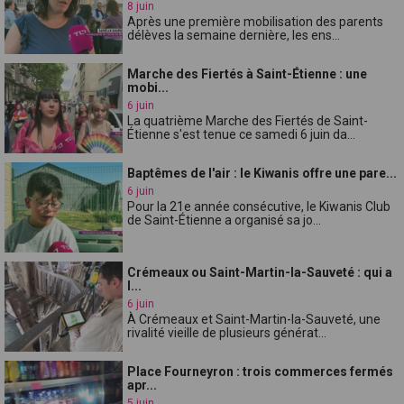
8 juin
Après une première mobilisation des parents
délèves la semaine dernière, les ens...
Marche des Fiertés à Saint-Étienne : une
mobi...
6 juin
La quatrième Marche des Fiertés de Saint-
Étienne s'est tenue ce samedi 6 juin da...
Baptêmes de l'air : le Kiwanis offre une pare...
6 juin
Pour la 21e année consécutive, le Kiwanis Club
de Saint-Étienne a organisé sa jo...
Crémeaux ou Saint-Martin-la-Sauveté : qui a
l...
6 juin
À Crémeaux et Saint-Martin-la-Sauveté, une
rivalité vieille de plusieurs générat...
Place Fourneyron : trois commerces fermés
apr...
5 juin