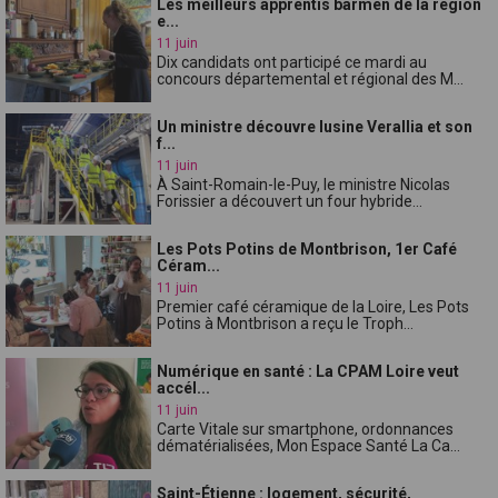
Les meilleurs apprentis barmen de la région
e...
11 juin
Dix candidats ont participé ce mardi au
concours départemental et régional des M...
Un ministre découvre lusine Verallia et son
f...
11 juin
À Saint-Romain-le-Puy, le ministre Nicolas
Forissier a découvert un four hybride...
Les Pots Potins de Montbrison, 1er Café
Céram...
11 juin
Premier café céramique de la Loire, Les Pots
Potins à Montbrison a reçu le Troph...
Numérique en santé : La CPAM Loire veut
accél...
11 juin
Carte Vitale sur smartphone, ordonnances
dématérialisées, Mon Espace Santé La Ca...
Saint-Étienne : logement, sécurité,