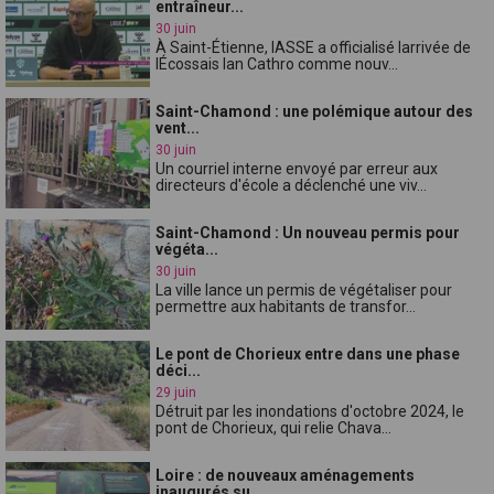
entraîneur...
30 juin
À Saint-Étienne, lASSE a officialisé larrivée de
lÉcossais Ian Cathro comme nouv...
Saint-Chamond : une polémique autour des
vent...
30 juin
Un courriel interne envoyé par erreur aux
directeurs d'école a déclenché une viv...
Saint-Chamond : Un nouveau permis pour
végéta...
30 juin
La ville lance un permis de végétaliser pour
permettre aux habitants de transfor...
Le pont de Chorieux entre dans une phase
déci...
29 juin
Détruit par les inondations d'octobre 2024, le
pont de Chorieux, qui relie Chava...
Loire : de nouveaux aménagements
inaugurés su...