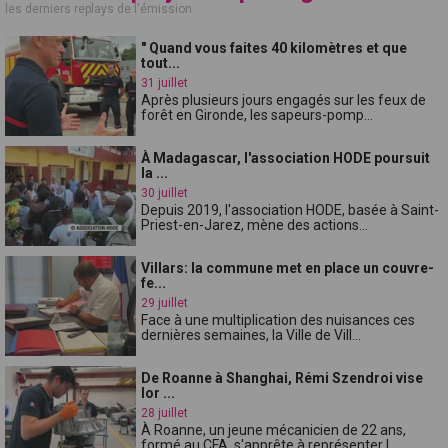
les derniers replays de l'émission
" Quand vous faites 40 kilomètres et que
tout...
31 juillet
Après plusieurs jours engagés sur les feux de
forêt en Gironde, les sapeurs-pomp...
À Madagascar, l'association HODE poursuit
la ...
30 juillet
Depuis 2019, l'association HODE, basée à Saint-
Priest-en-Jarez, mène des actions...
Villars: la commune met en place un couvre-
fe...
29 juillet
Face à une multiplication des nuisances ces
dernières semaines, la Ville de Vill...
De Roanne à Shanghai, Rémi Szendroi vise
lor ...
28 juillet
À Roanne, un jeune mécanicien de 22 ans,
formé au CFA, s'apprête à représenter l...