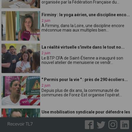
organisée par la Fédération Française du...
Firminy : le yoga aérien, une discipline enco...
2 juin
À Firminy, dans la Loire, une discipline encore
méconnue mais aux multiples bien...
La réalité virtuelle s'invite dans le tout no...
2 juin
Le BTP CFA de Saint-Étienne a inauguré son
nouvel atelier de menuiserie ce vendr...
" Permis pour la vie " : près de 290 écoliers...
2 juin
Depuis plus de dix ans, la communauté de
communes de Forez-Est organise l'opérat...
Une mobilisation syndicale pour défendre les
...
2 juin
Recevoir TL7
Réunis ce mardi matin devant la Direction des
services départementaux de lÉducat...