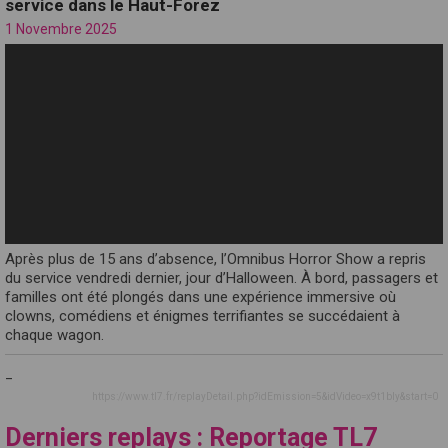
service dans le Haut-Forez
1 Novembre 2025
Après plus de 15 ans d’absence, l’Omnibus Horror Show a repris
du service vendredi dernier, jour d’Halloween. À bord, passagers et
familles ont été plongés dans une expérience immersive où
clowns, comédiens et énigmes terrifiantes se succédaient à
chaque wagon.
_
https://www.tl7.fr/replayDetail.php?idEmission=5&idVideo=x9t1bly&start=0
Derniers replays : Reportage TL7