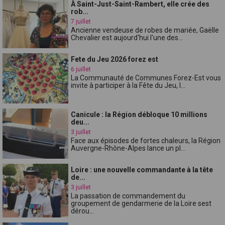
À Saint-Just-Saint-Rambert, elle crée des
rob...
7 juillet
Ancienne vendeuse de robes de mariée, Gaëlle
Chevalier est aujourd'hui l'une des...
Fete du Jeu 2026 forez est
6 juillet
La Communauté de Communes Forez-Est vous
invite à participer à la Fête du Jeu, l...
Canicule : la Région débloque 10 millions
deu...
3 juillet
Face aux épisodes de fortes chaleurs, la Région
Auvergne-Rhône-Alpes lance un pl...
Loire : une nouvelle commandante à la tête
de...
3 juillet
La passation de commandement du
groupement de gendarmerie de la Loire sest
dérou...