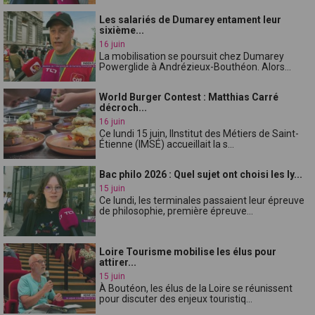
Les salariés de Dumarey entament leur
sixième...
16 juin
La mobilisation se poursuit chez Dumarey
Powerglide à Andrézieux-Bouthéon. Alors...
World Burger Contest : Matthias Carré
décroch...
16 juin
Ce lundi 15 juin, lInstitut des Métiers de Saint-
Étienne (IMSÉ) accueillait la s...
Bac philo 2026 : Quel sujet ont choisi les ly...
15 juin
Ce lundi, les terminales passaient leur épreuve
de philosophie, première épreuve...
Loire Tourisme mobilise les élus pour
attirer...
15 juin
À Boutéon, les élus de la Loire se réunissent
pour discuter des enjeux touristiq...