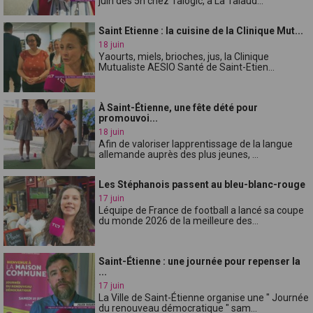
juin dès 5h chez Talogic, à La Talaud...
Saint Etienne : la cuisine de la Clinique Mut...
18 juin
Yaourts, miels, brioches, jus, la Clinique
Mutualiste AESIO Santé de Saint-Etien...
À Saint-Étienne, une fête dété pour
promouvoi...
18 juin
Afin de valoriser lapprentissage de la langue
allemande auprès des plus jeunes, ...
Les Stéphanois passent au bleu-blanc-rouge
17 juin
Léquipe de France de football a lancé sa coupe
du monde 2026 de la meilleure des...
Saint-Étienne : une journée pour repenser la
...
17 juin
La Ville de Saint-Étienne organise une " Journée
du renouveau démocratique " sam...