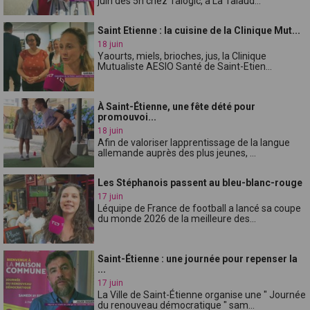
juin dès 5h chez Talogic, à La Talaud...
Saint Etienne : la cuisine de la Clinique Mut...
18 juin
Yaourts, miels, brioches, jus, la Clinique
Mutualiste AESIO Santé de Saint-Etien...
À Saint-Étienne, une fête dété pour
promouvoi...
18 juin
Afin de valoriser lapprentissage de la langue
allemande auprès des plus jeunes, ...
Les Stéphanois passent au bleu-blanc-rouge
17 juin
Léquipe de France de football a lancé sa coupe
du monde 2026 de la meilleure des...
Saint-Étienne : une journée pour repenser la
...
17 juin
La Ville de Saint-Étienne organise une " Journée
du renouveau démocratique " sam...