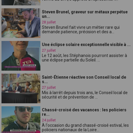
Steven Brunel, graveur sur métaux perpétue
un...
28 juillet
Steven Brunel fait vivre un métier rare qui
demande patience, précision et des a...
Une éclipse solaire exceptionnelle visible à ...
27 juillet
Le 12 août, les Stéphanois pourront assister à
une éclipse partielle du Soleil. ...
Saint-Étienne réactive son Conseil local de
s...
27 juillet
Mis à larrêt depuis trois ans, le Conseil local de
sécurité et de prévention de ...
Chassé-croisé des vacances : les policiers
re...
24 juillet
À l'occasion du grand chassé-croisé estival, les
policiers nationaux de la Loire...