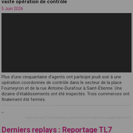
vaste opération de contrôle
5 Juin 2026
Plus d'une cinquantaine d'agents ont participé jeudi soir à une
opération coordonnée de contrôle dans le secteur de la place
Fourneyron et de la rue Antoine-Durafour à Saint-Étienne. Une
dizaine d'établissements ont été inspectés. Trois commerces ont
finalement été fermés.
_
https://www.tl7.fr/replayDetail.php?idEmission=5&idVideo=xadg44a&start=0
Derniers replays : Reportage TL7