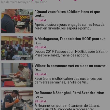
les derniers replays de l'émission
" Quand vous faites 40 kilomètres et que
tout...
31 juillet
Après plusieurs jours engagés sur les feux de
forêt en Gironde, les sapeurs-pomp...
À Madagascar, l'association HODE poursuit
la ...
30 juillet
Depuis 2019, l'association HODE, basée à Saint-
Priest-en-Jarez, mène des actions...
Villars: la commune met en place un couvre-
fe...
29 juillet
Face à une multiplication des nuisances ces
dernières semaines, la Ville de Vill...
De Roanne à Shanghai, Rémi Szendroi vise
lor ...
28 juillet
À Roanne, un jeune mécanicien de 22 ans,
formé au CFA, s'apprête à représenter l...