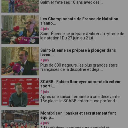
Galmier fête ses 10 ans avec des ...
Les Championnats de France de Natation
s'anno...
4 juin
Saint-Étienne se prépare à vibrer au rythme de
la natation ! Du 27 juin au 2 jui...
Saint-Étienne se prépare à plonger dans
lévén...
4 juin
Plus de 600 nageurs, les plus grandes stars
françaises de la discipline et déjà ...
SCABB : Fabien Romeyer nommé directeur
sporti...
4 juin
Après une saison terminée à une décevante
15e place, le SCABB entame une profond...
Montbrison : basket et recrutement font
équip...
4 juin
À Montbrison, demandeurs demploi et