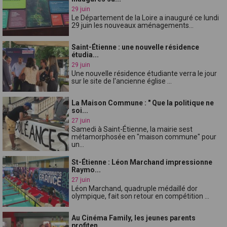
29 juin
Le Département de la Loire a inauguré ce lundi
29 juin les nouveaux aménagements...
Saint-Étienne : une nouvelle résidence
étudia...
29 juin
Une nouvelle résidence étudiante verra le jour
sur le site de l'ancienne église ...
La Maison Commune : " Que la politique ne
soi...
27 juin
Samedi à Saint-Étienne, la mairie sest
métamorphosée en "maison commune" pour
un...
St-Étienne : Léon Marchand impressionne
Raymo...
27 juin
Léon Marchand, quadruple médaillé dor
olympique, fait son retour en compétition ...
Au Cinéma Family, les jeunes parents
profiten...