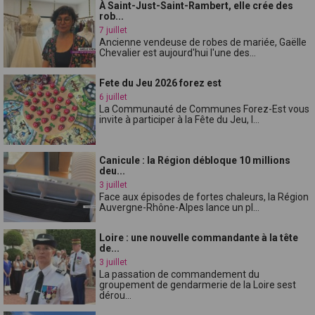
À Saint-Just-Saint-Rambert, elle crée des
rob...
7 juillet
Ancienne vendeuse de robes de mariée, Gaëlle
Chevalier est aujourd'hui l'une des...
Fete du Jeu 2026 forez est
6 juillet
La Communauté de Communes Forez-Est vous
invite à participer à la Fête du Jeu, l...
Canicule : la Région débloque 10 millions
deu...
3 juillet
Face aux épisodes de fortes chaleurs, la Région
Auvergne-Rhône-Alpes lance un pl...
Loire : une nouvelle commandante à la tête
de...
3 juillet
La passation de commandement du
groupement de gendarmerie de la Loire sest
dérou...