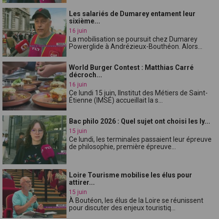
Les salariés de Dumarey entament leur
sixième...
16 juin
La mobilisation se poursuit chez Dumarey
Powerglide à Andrézieux-Bouthéon. Alors...
World Burger Contest : Matthias Carré
décroch...
16 juin
Ce lundi 15 juin, lInstitut des Métiers de Saint-
Étienne (IMSÉ) accueillait la s...
Bac philo 2026 : Quel sujet ont choisi les ly...
15 juin
Ce lundi, les terminales passaient leur épreuve
de philosophie, première épreuve...
Loire Tourisme mobilise les élus pour
attirer...
15 juin
À Boutéon, les élus de la Loire se réunissent
pour discuter des enjeux touristiq...