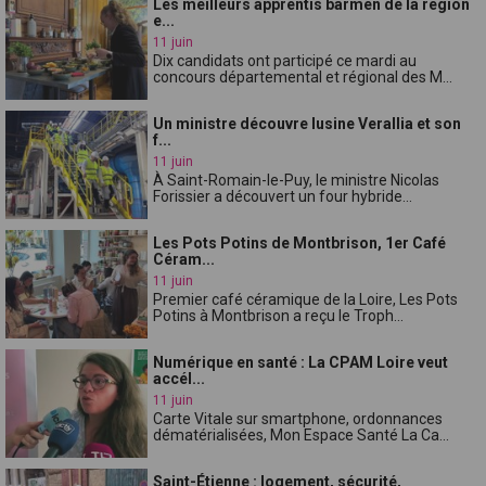
Les meilleurs apprentis barmen de la région
e...
11 juin
Dix candidats ont participé ce mardi au
concours départemental et régional des M...
Un ministre découvre lusine Verallia et son
f...
11 juin
À Saint-Romain-le-Puy, le ministre Nicolas
Forissier a découvert un four hybride...
Les Pots Potins de Montbrison, 1er Café
Céram...
11 juin
Premier café céramique de la Loire, Les Pots
Potins à Montbrison a reçu le Troph...
Numérique en santé : La CPAM Loire veut
accél...
11 juin
Carte Vitale sur smartphone, ordonnances
dématérialisées, Mon Espace Santé La Ca...
Saint-Étienne : logement, sécurité,