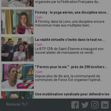
organisée par la Fédération Française du...
Firminy : le yoga aérien, une discipline enco...
2 juin
À Firminy, dans la Loire, une discipline encore
méconnue mais aux multiples bien...
La réalité virtuelle s'invite dans le tout no...
2 juin
Le BTP CFA de Saint-Étienne a inauguré son
nouvel atelier de menuiserie ce vendr...
" Permis pour la vie " : près de 290 écoliers...
2 juin
Depuis plus de dix ans, la communauté de
communes de Forez-Est organise l'opérat...
Une mobilisation syndicale pour défendre les
...
2 juin
Recevoir TL7
Réunis ce mardi matin devant la Direction des
services départementaux de lÉducat...