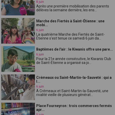
8 juin
Après une première mobilisation des parents
délèves la semaine dernière, les ens...
Marche des Fiertés à Saint-Étienne : une
mobi...
6 juin
La quatrième Marche des Fiertés de Saint-
Étienne s'est tenue ce samedi 6 juin da...
Baptêmes de l'air : le Kiwanis offre une pare...
6 juin
Pour la 21e année consécutive, le Kiwanis Club
de Saint-Étienne a organisé sa jo...
Crémeaux ou Saint-Martin-la-Sauveté : qui a
l...
6 juin
À Crémeaux et Saint-Martin-la-Sauveté, une
rivalité vieille de plusieurs générat...
Place Fourneyron : trois commerces fermés
apr...
5 juin