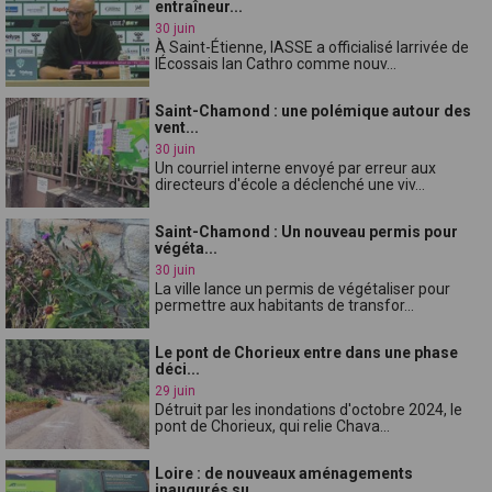
entraîneur...
30 juin
À Saint-Étienne, lASSE a officialisé larrivée de
lÉcossais Ian Cathro comme nouv...
Saint-Chamond : une polémique autour des
vent...
30 juin
Un courriel interne envoyé par erreur aux
directeurs d'école a déclenché une viv...
Saint-Chamond : Un nouveau permis pour
végéta...
30 juin
La ville lance un permis de végétaliser pour
permettre aux habitants de transfor...
Le pont de Chorieux entre dans une phase
déci...
29 juin
Détruit par les inondations d'octobre 2024, le
pont de Chorieux, qui relie Chava...
Loire : de nouveaux aménagements
inaugurés su...